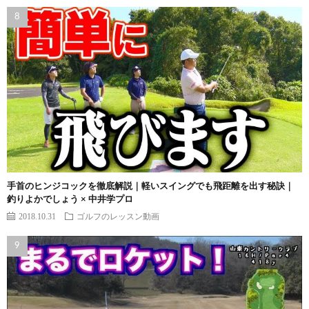
手首のヒンジコックを徹底解説｜軽いスイングでも飛距離を出す秘訣｜
釣りよかでしょう × 中井学プロ
2018.10.31
ゴルフのレッスン動画