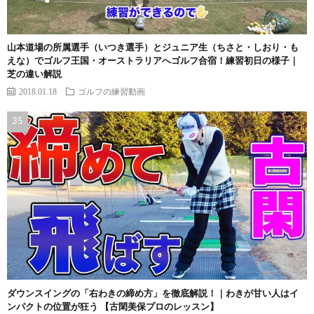
山本道場の所属選手（いつき選手）とジュニア生（ちさと・しおり・も
えな）でゴルフ王国・オーストラリアへゴルフ合宿！練習初日の様子｜
芝の違い解説
2018.01.18
ゴルフの練習動画
ダウンスイングの「右わきの締め方」を徹底解説！｜わきが甘い人はイ
ンパクトの位置が狂う 【古閑美保プロのレッスン】