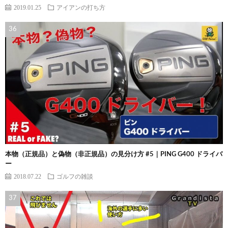
2019.01.25
アイアンの打ち方
本物（正規品）と偽物（非正規品）の見分け方 #5｜PING G400 ドライバ
ー
2018.07.22
ゴルフの雑談