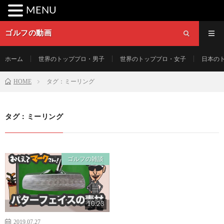
MENU
ゴルフの動画
ホーム
世界のトッププロ・男子
世界のトッププロ・女子
日本の
HOME
タグ：ミーリング
タグ：ミーリング
ゴルフの雑談
10:23
2019.07.27