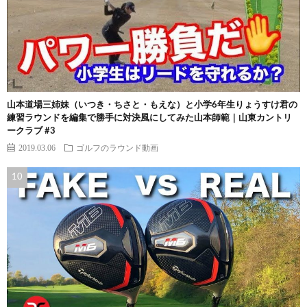
山本道場三姉妹（いつき・ちさと・もえな）と小学6年生りょうすけ君の
練習ラウンドを編集で勝手に対決風にしてみた山本師範｜山東カントリ
ークラブ #3
2019.03.06
ゴルフのラウンド動画