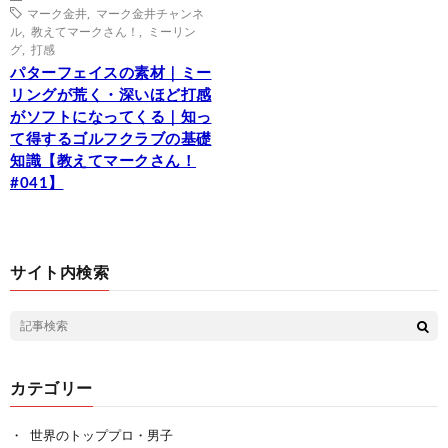
マーク金井
,
マーク金井チャンネ
ル
,
教えてマークさん！
,
ミーリン
グ
,
打感
パターフェイスの素材｜ミー
リングが荒く・深いほど打感
がソフトになってくる｜知っ
て得するゴルフクラブの基礎
知識【教えてマークさん！
#041】
サイト内検索
カテゴリー
世界のトッププロ・男子