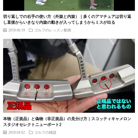
切り返しでの右手の使い方（外旋と内旋）｜多くのアマチュアは切り返
し直後からいきなり内旋の動きが入ってしまうからミスが出る
2018.06.19
ゴルフのレッスン動画
本物（正規品）と偽物（非正規品）の見分け方｜スコッティキャメロン
スタジオセレクトニューポート2
2018.04.02
ゴルフの雑談