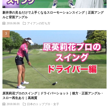
新井淳の見るだけで上手くなるスローモーションスイング｜正面アング
ルと背面アングル
2016.06.06
アイアンの打ち方
原英莉花プロのスイング｜ドライバーショット｜後方・正面アングル・
スロー再生あり｜高画質
2018.06.01
日本のトッププロ・女子