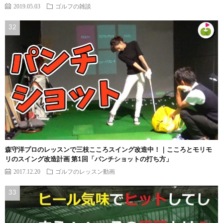
2019.05.03
ゴルフの雑談
森守洋プロのレッスンで三枝こころスイング改造中！｜こころとモリモ
リのスイング改造計画 第1回「パンチショットの打ち方」
2017.12.20
ゴルフのレッスン動画