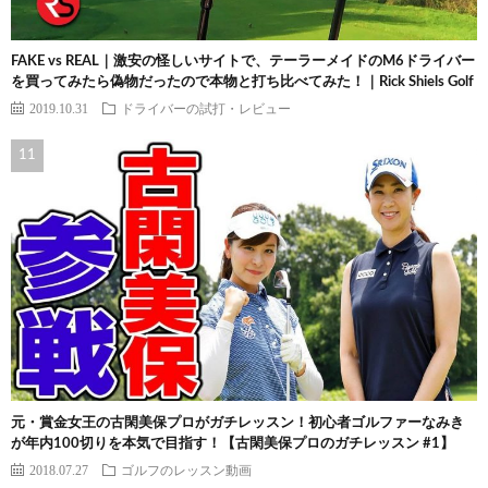
FAKE vs REAL｜激安の怪しいサイトで、テーラーメイドのM6ドライバー
を買ってみたら偽物だったので本物と打ち比べてみた！｜Rick Shiels Golf
2019.10.31
ドライバーの試打・レビュー
元・賞金女王の古閑美保プロがガチレッスン！初心者ゴルファーなみき
が年内100切りを本気で目指す！【古閑美保プロのガチレッスン #1】
2018.07.27
ゴルフのレッスン動画