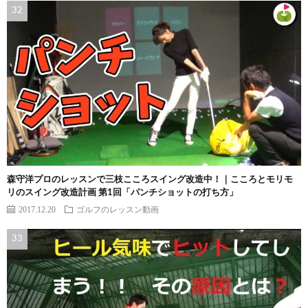
森守洋プロのレッスンで三枝こころスイング改造中！｜こころとモリモ
リのスイング改造計画 第1回「パンチショットの打ち方」
2017.12.20
ゴルフのレッスン動画