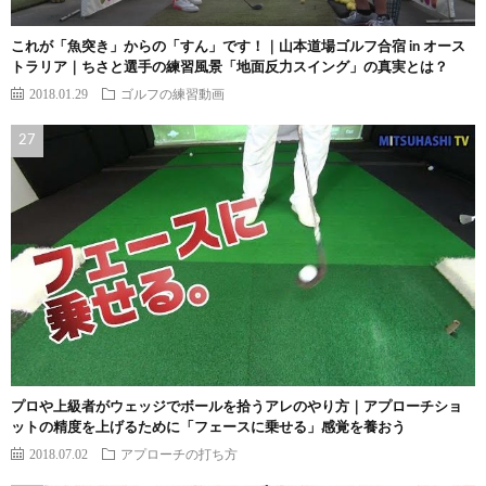
これが「魚突き」からの「すん」です！｜山本道場ゴルフ合宿 in オース
トラリア｜ちさと選手の練習風景「地面反力スイング」の真実とは？
2018.01.29
ゴルフの練習動画
プロや上級者がウェッジでボールを拾うアレのやり方｜アプローチショ
ットの精度を上げるために「フェースに乗せる」感覚を養おう
2018.07.02
アプローチの打ち方