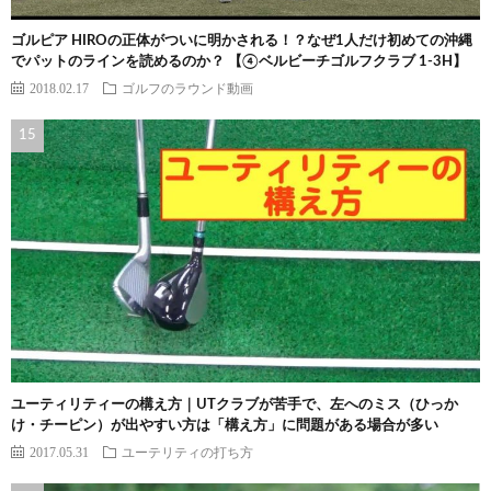
ゴルピア HIROの正体がついに明かされる！？なぜ1人だけ初めての沖縄
でパットのラインを読めるのか？ 【④ベルビーチゴルフクラブ 1-3H】
2018.02.17
ゴルフのラウンド動画
ユーティリティーの構え方｜UTクラブが苦手で、左へのミス（ひっか
け・チーピン）が出やすい方は「構え方」に問題がある場合が多い
2017.05.31
ユーテリティの打ち方