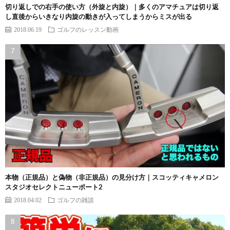
切り返しでの右手の使い方（外旋と内旋）｜多くのアマチュアは切り返
し直後からいきなり内旋の動きが入ってしまうからミスが出る
2018.06.19
ゴルフのレッスン動画
本物（正規品）と偽物（非正規品）の見分け方｜スコッティキャメロン
スタジオセレクトニューポート2
2018.04.02
ゴルフの雑談