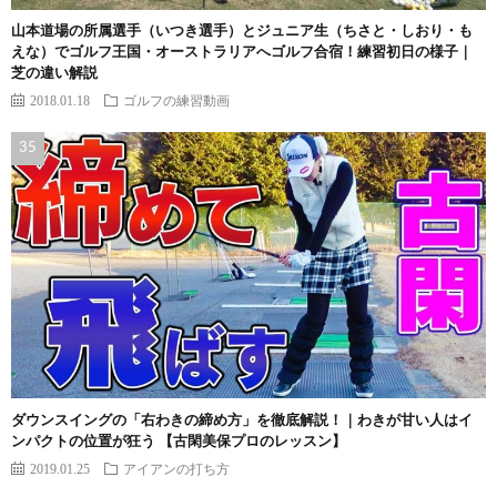
山本道場の所属選手（いつき選手）とジュニア生（ちさと・しおり・も
えな）でゴルフ王国・オーストラリアへゴルフ合宿！練習初日の様子｜
芝の違い解説
2018.01.18
ゴルフの練習動画
ダウンスイングの「右わきの締め方」を徹底解説！｜わきが甘い人はイ
ンパクトの位置が狂う 【古閑美保プロのレッスン】
2019.01.25
アイアンの打ち方