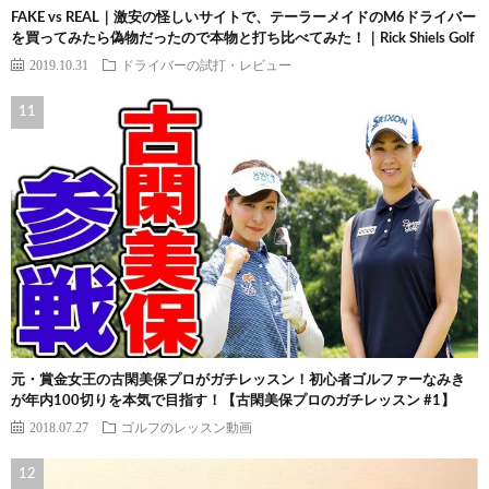
FAKE vs REAL｜激安の怪しいサイトで、テーラーメイドのM6ドライバー
を買ってみたら偽物だったので本物と打ち比べてみた！｜Rick Shiels Golf
2019.10.31
ドライバーの試打・レビュー
元・賞金女王の古閑美保プロがガチレッスン！初心者ゴルファーなみき
が年内100切りを本気で目指す！【古閑美保プロのガチレッスン #1】
2018.07.27
ゴルフのレッスン動画