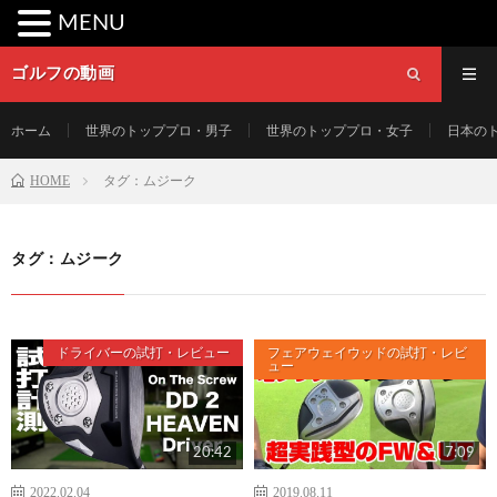
MENU
ゴルフの動画
ホーム
世界のトッププロ・男子
世界のトッププロ・女子
日本の
HOME
タグ：ムジーク
タグ：ムジーク
ドライバーの試打・レビュー
フェアウェイウッドの試打・レビ
ュー
20:42
7:09
2022.02.04
2019.08.11