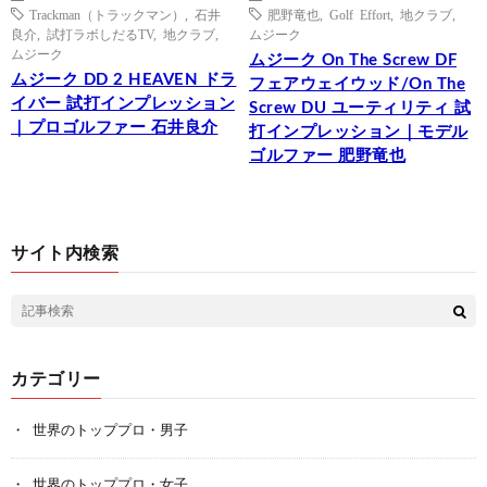
Trackman（トラックマン）
,
石井
肥野竜也
,
Golf Effort
,
地クラブ
,
良介
,
試打ラボしだるTV
,
地クラブ
,
ムジーク
ムジーク
ムジーク On The Screw DF
ムジーク DD 2 HEAVEN ドラ
フェアウェイウッド/On The
イバー 試打インプレッション
Screw DU ユーティリティ 試
｜プロゴルファー 石井良介
打インプレッション｜モデル
ゴルファー 肥野竜也
サイト内検索
カテゴリー
世界のトッププロ・男子
世界のトッププロ・女子