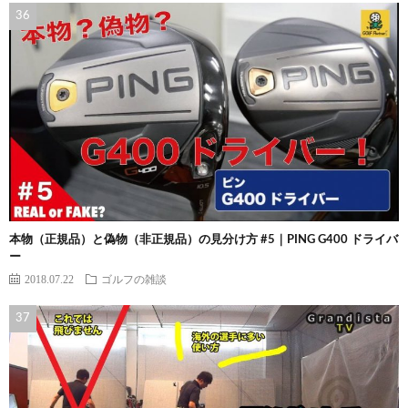
本物（正規品）と偽物（非正規品）の見分け方 #5｜PING G400 ドライバ
ー
2018.07.22
ゴルフの雑談