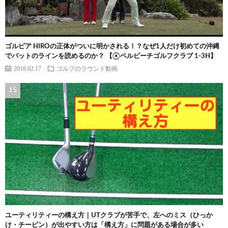
ゴルピア HIROの正体がついに明かされる！？なぜ1人だけ初めての沖縄
でパットのラインを読めるのか？ 【④ベルビーチゴルフクラブ 1-3H】
2018.02.17
ゴルフのラウンド動画
ユーティリティーの構え方｜UTクラブが苦手で、左へのミス（ひっか
け・チーピン）が出やすい方は「構え方」に問題がある場合が多い