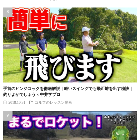
手首のヒンジコックを徹底解説｜軽いスイングでも飛距離を出す秘訣｜
釣りよかでしょう × 中井学プロ
2018.10.31
ゴルフのレッスン動画