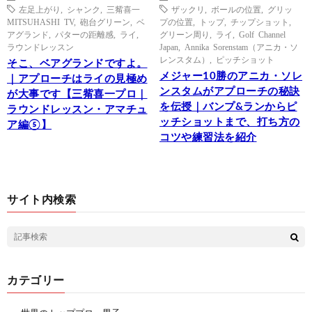
左足上がり
,
シャンク
,
三觜喜一
ザックリ
,
ボールの位置
,
グリッ
MITSUHASHI TV
,
砲台グリーン
,
ベ
プの位置
,
トップ
,
チップショット
,
アグランド
,
パターの距離感
,
ライ
,
グリーン周り
,
ライ
,
Golf Channel
ラウンドレッスン
Japan
,
Annika Sorenstam（アニカ・ソ
レンスタム）
,
ピッチショット
そこ、ベアグランドですよ。
メジャー10勝のアニカ・ソレ
｜アプローチはライの見極め
ンスタムがアプローチの秘訣
が大事です【三觜喜一プロ｜
を伝授｜バンプ&ランからピ
ラウンドレッスン・アマチュ
ッチショットまで、打ち方の
ア編⑤】
コツや練習法を紹介
サイト内検索
カテゴリー