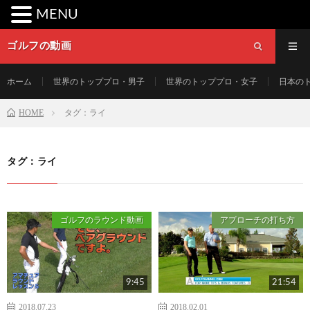
MENU
ゴルフの動画
ホーム
世界のトッププロ・男子
世界のトッププロ・女子
日本の
HOME
タグ：ライ
タグ：ライ
ゴルフのラウンド動画
アプローチの打ち方
9:45
21:54
2018.07.23
2018.02.01