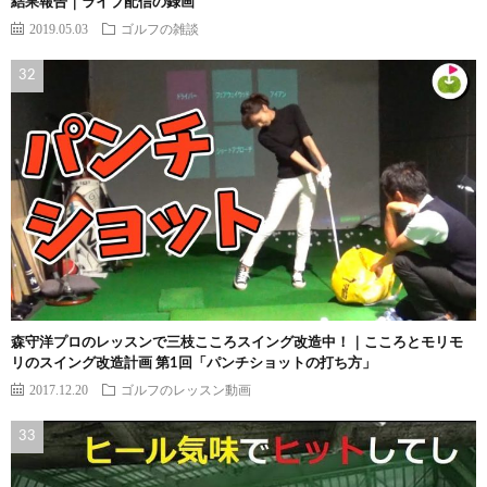
結果報告｜ライブ配信の録画
2019.05.03
ゴルフの雑談
森守洋プロのレッスンで三枝こころスイング改造中！｜こころとモリモ
リのスイング改造計画 第1回「パンチショットの打ち方」
2017.12.20
ゴルフのレッスン動画