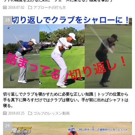
ットの精度を上げるために「フェースに乗せる」感覚を養おう
2018.07.02
アプローチの打ち方
切り返しでクラブを寝かすために必要な正しい知識｜トップの位置から
手を真下に降ろすだけではクラブは寝ない。手が前に出ればシャフトは
寝る。
2018.03.25
ゴルフのレッスン動画