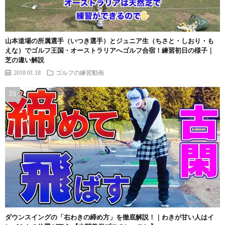
山本道場の所属選手（いつき選手）とジュニア生（ちさと・しおり・も
えな）でゴルフ王国・オーストラリアへゴルフ合宿！練習初日の様子｜
芝の違い解説
2018.01.18
ゴルフの練習動画
ダウンスイングの「右わきの締め方」を徹底解説！｜わきが甘い人はイ