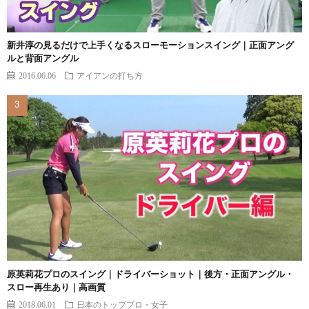
新井淳の見るだけで上手くなるスローモーションスイング｜正面アング
ルと背面アングル
2016.06.06
アイアンの打ち方
原英莉花プロのスイング｜ドライバーショット｜後方・正面アングル・
スロー再生あり｜高画質
2018.06.01
日本のトッププロ・女子