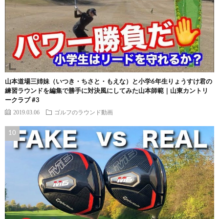
山本道場三姉妹（いつき・ちさと・もえな）と小学6年生りょうすけ君の
練習ラウンドを編集で勝手に対決風にしてみた山本師範｜山東カントリ
ークラブ #3
2019.03.06
ゴルフのラウンド動画