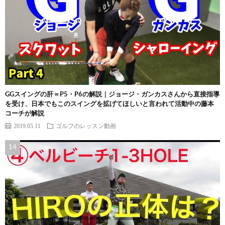
GGスイングの肝＝P5・P6の解説｜ジョージ・ガンカスさんから直接指導
を受け、日本でもこのスイングを拡げてほしいと言われて活動中の藤本
コーチが解説
2019.05.11
ゴルフのレッスン動画