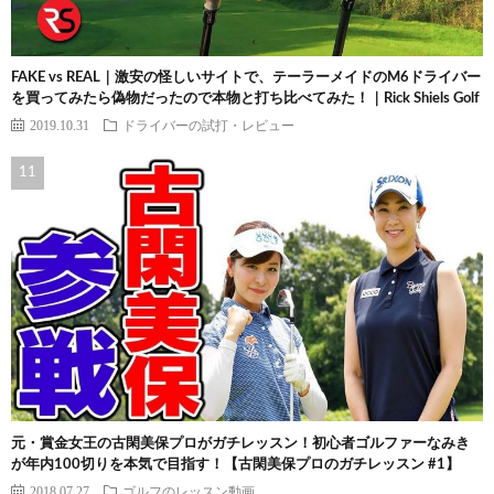
FAKE vs REAL｜激安の怪しいサイトで、テーラーメイドのM6ドライバー
を買ってみたら偽物だったので本物と打ち比べてみた！｜Rick Shiels Golf
2019.10.31
ドライバーの試打・レビュー
元・賞金女王の古閑美保プロがガチレッスン！初心者ゴルファーなみき
が年内100切りを本気で目指す！【古閑美保プロのガチレッスン #1】
2018.07.27
ゴルフのレッスン動画