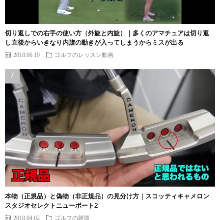
切り返しでの右手の使い方（外旋と内旋）｜多くのアマチュアは切り返
し直後からいきなり内旋の動きが入ってしまうからミスが出る
2018.06.19
ゴルフのレッスン動画
本物（正規品）と偽物（非正規品）の見分け方｜スコッティキャメロン
スタジオセレクトニューポート2
2018.04.02
ゴルフの雑談