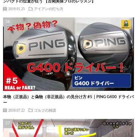
ンパクトの位置が狂う 【古閑美保プロのレッスン】
2019.01.25
アイアンの打ち方
本物（正規品）と偽物（非正規品）の見分け方 #5｜PING G400 ドライバ
ー
2018.07.22
ゴルフの雑談