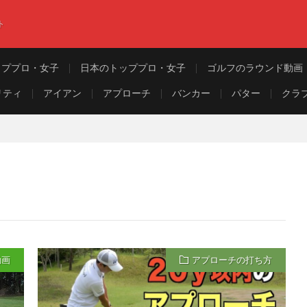
ト
ッププロ・女子
日本のトッププロ・女子
ゴルフのラウンド動画
リティ
アイアン
アプローチ
バンカー
パター
クラ
動画
アプローチの打ち方