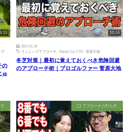
8:33
10:55
2021.01.10
ング
ランニングアプローチ
,
DaichiゴルフTV
,
菅原大地
冬芝対策｜最初に覚えておくべき危険回避
チの
のアプローチ術｜プロゴルファー 菅原大地
じゅ
ち方
アプローチの打ち方