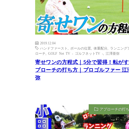
2019.12.04
ハンドファースト
,
ボールの位置
,
体重配分
,
ランニング
ローチ
,
GOLF Net TV - ゴルフネットTV -
,
江澤亜弥
寄せワンの方程式｜5分で習得！転がす
プローチの打ち方｜プロゴルファー 江
弥
アプローチの打