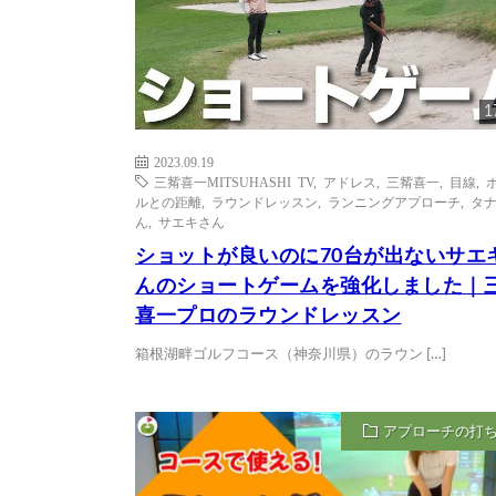
1
2023.09.19
三觜喜一MITSUHASHI TV
,
アドレス
,
三觜喜一
,
目線
,
ルとの距離
,
ラウンドレッスン
,
ランニングアプローチ
,
タ
ん
,
サエキさん
ショットが良いのに70台が出ないサエ
んのショートゲームを強化しました｜
喜一プロのラウンドレッスン
箱根湖畔ゴルフコース（神奈川県）のラウン […]
アプローチの打