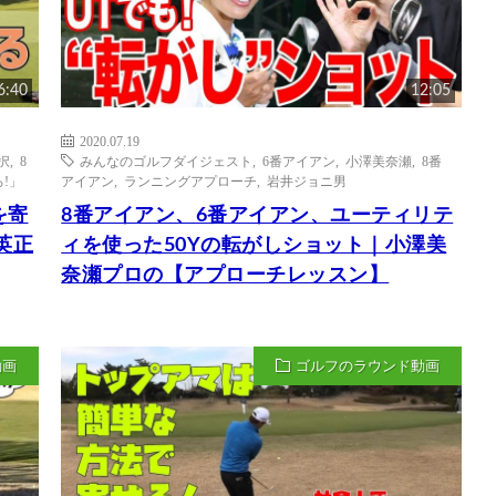
6:40
12:05
2020.07.19
択
,
8
みんなのゴルフダイジェスト
,
6番アイアン
,
小澤美奈瀬
,
8番
!」
アイアン
,
ランニングアプローチ
,
岩井ジョニ男
を寄
8番アイアン、6番アイアン、ユーティリテ
英正
ィを使った50Yの転がしショット｜小澤美
奈瀬プロの【アプローチレッスン】
動画
ゴルフのラウンド動画