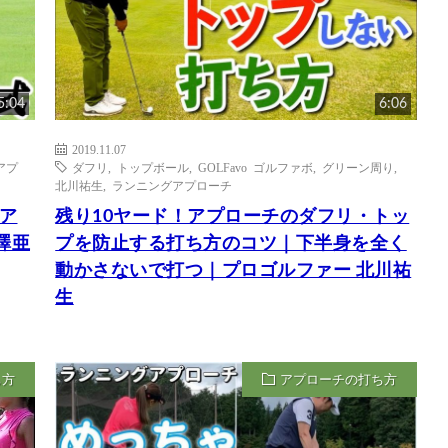
5:04
6:06
2019.11.07
アプ
ダフリ
,
トップボール
,
GOLFavo ゴルファボ
,
グリーン周り
,
北川祐生
,
ランニングアプローチ
ア
残り10ヤード！アプローチのダフリ・トッ
澤亜
プを防止する打ち方のコツ｜下半身を全く
動かさないで打つ｜プロゴルファー 北川祐
生
ち方
アプローチの打ち方