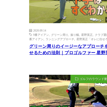
2020.09.14
9番アイアン
,
グリーン周り
,
振り幅
,
星野英正
,
クラブ選
番アイアン
,
ランニングアプローチ
,
星野英正「オレに任せろ
グリーン周りのイージーなアプローチ
せるための法則｜プロゴルファー 星野
ゴルフのラウンド