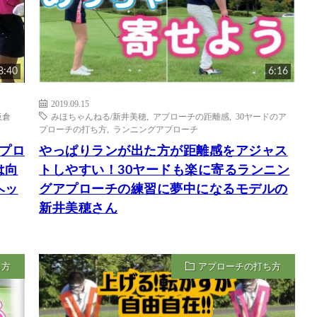
8:40
6:16
2019.09.15
板倉
みほちゃんねる/新井美穂
,
アプローチの距離感
,
30ヤードのア
プローチの打ち方
,
ランニングアプローチ
アプロ
やっぱりランが出た方が距離感をアジャス
は向
トしやすい！30ヤードも楽に寄るランニン
ヘッ
グアプローチの練習に夢中になるモデルの
新井美穂さん
ち方
アプローチの打ち方