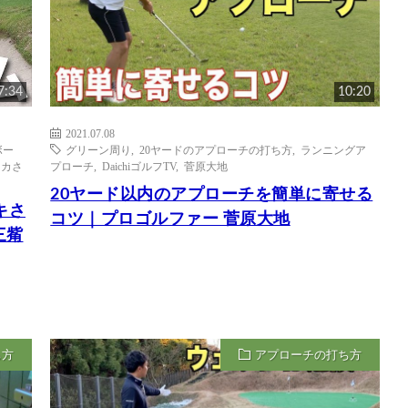
7:34
10:20
2021.07.08
ボー
グリーン周り
,
20ヤードのアプローチの打ち方
,
ランニングア
ナカさ
プローチ
,
DaichiゴルフTV
,
菅原大地
20ヤード以内のアプローチを簡単に寄せる
キさ
コツ｜プロゴルファー 菅原大地
三觜
ち方
アプローチの打ち方