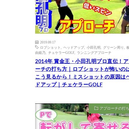
1
2019.09.17
ロブショット
,
ヘッドアップ
,
小田孔明
,
グリーン周り
,
由姫乃
,
チェケラーGOLF
,
ランニングアプローチ
2014年 賞金王・小田孔明プロ直伝！
ーチの打ち方｜ロブショットが怖いの
こう見るから！ミスショットの原因は
ドアップ｜チェケラーGOLF
アプローチの打