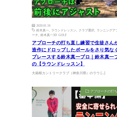
2020.01.16
鈴木真一
,
ラウンドレッスン
,
クラブ選択
,
ランニングア
ーチ
,
鈴木真一3D GOLF
アプローチの打ち直し練習で生徒さん
造作にドロップしたボールをさり気な
プレースする鈴木真一プロ｜鈴木真一
の【ラウンドレッスン】
大箱根カントリークラブ（神奈川県）のラウ […]
アプローチの打