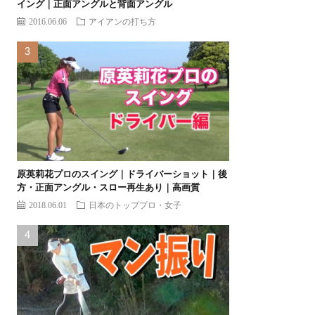
イング｜正面アングルと背面アングル
2016.06.06
アイアンの打ち方
原英莉花プロのスイング｜ドライバーショット｜後
方・正面アングル・スロー再生あり｜高画質
2018.06.01
日本のトッププロ・女子