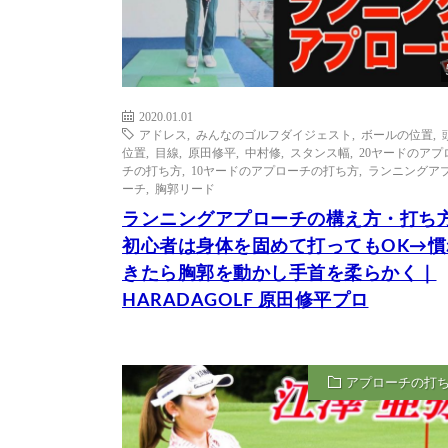
2020.01.01
アドレス
,
みんなのゴルフダイジェスト
,
ボールの位置
,
位置
,
目線
,
原田修平
,
中村修
,
スタンス幅
,
20ヤードのアプ
チの打ち方
,
10ヤードのアプローチの打ち方
,
ランニングア
ーチ
,
胸郭リード
ランニングアプローチの構え方・打ち
初心者は身体を固めて打ってもOK→慣
きたら胸郭を動かし手首を柔らかく｜
HARADAGOLF 原田修平プロ
アプローチの打