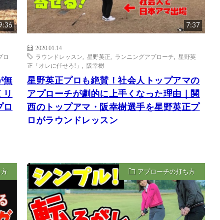
9:36
7:37
2020.01.14
プロ
ラウンドレッスン
,
星野英正
,
ランニングアプローチ
,
星野英
正「オレに任せろ!」
,
阪幸樹
が無
星野英正プロも絶賛！社会人トップアマの
くリ
アプローチが劇的に上手くなった理由｜関
プロ
西のトップアマ・阪幸樹選手を星野英正プ
ロがラウンドレッスン
ち方
アプローチの打ち方