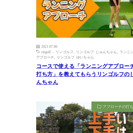
2021.07.06
ringolf - リンゴルフ
,
リンゴルフ じゅんちゃん
,
ランニ
アプローチ
,
リンゴルフ ゆいちゃん
コースで使える「ランニングアプロー
打ち方」を教えてもらうリンゴルフの
んちゃん
アプローチの打