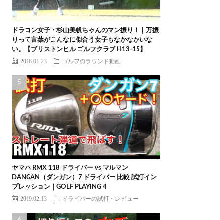
ドラコン女子・杉山美帆ちゃんのマン振り！｜万振
りって言葉がこんなに似合う女子もなかなかいな
い。【ブリストンヒル ゴルフクラブ H13-15】
2018.01.23
ゴルフのラウンド動画
ヤマハ RMX 118 ドライバー vs マルマン
DANGAN（ダンガン）7 ドライバー 比較 試打イン
プレッション｜GOLF PLAYING 4
2019.02.13
ドライバーの試打・レビュー