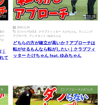
5:10
19:28
2019.12.20
頭の
ズバババ!GOLF
,
クラブフィッター たけちゃん
,
ランニング
ロー
アプローチ
,
アシスタント ゆみちゃん
プロ
どちらの方が確立が高いか？アプローチは
転がせるもんなら転がしたい｜クラブフィ
方｜
ッター たけちゃん feat. ゆみちゃん
れて
ち方
アプローチの打ち方