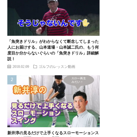
「魚突きドリル」がわからなくて断念してしまった
人にお届けする、山本道場・山本誠二氏の、もう何
度目か分からないぐらいの「魚突きドリル」詳細解
説！
2018.02.09
ゴルフのレッスン動画
新井淳の見るだけで上手くなるスローモーションス