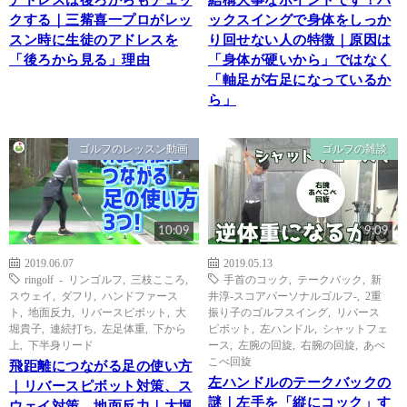
アドレスは後ろからもチェッ
結構大事なポイントです！バ
クする｜三觜喜一プロがレッ
ックスイングで身体をしっか
スン時に生徒のアドレスを
り回せない人の特徴｜原因は
「後ろから見る」理由
「身体が硬いから」ではなく
「軸足が右足になっているか
ら」
ゴルフのレッスン動画
ゴルフの雑談
10:09
9:09
2019.06.07
2019.05.13
ringolf - リンゴルフ
,
三枝こころ
,
手首のコック
,
テークバック
,
新
スウェイ
,
ダフリ
,
ハンドファース
井淳-スコアパーソナルゴルフ-
,
2重
ト
,
地面反力
,
リバースピボット
,
大
振り子のゴルフスイング
,
リバース
堀貴子
,
連続打ち
,
左足体重
,
下から
ピボット
,
左ハンドル
,
シャットフェ
上
,
下半身リード
ース
,
左腕の回旋
,
右腕の回旋
,
あべ
こべ回旋
飛距離につながる足の使い方
左ハンドルのテークバックの
｜リバースピボット対策、ス
謎｜左手を「縦にコック」す
ウェイ対策、地面反力｜大堀