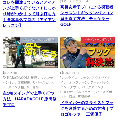
姫乃
,
チェケラーGOLF
コレを間違えているとアイア
高橋友希子プロによる視聴者
ンが上手く打てない！しっか
レッスン｜ギッタンバッコン
り球がつかまって飛ぶ打ち方
系を直す方法｜チェケラー
｜倉本昌弘プロの【アイアン
GOLF
レッスン】
ゴルフのレッスン動画
ドライバーの打ち方
15:14
3:36
2020.04.12
2020.01.31
HARADAGOLF 動画レッスンチ
スライス
,
フック
,
アウトサイド
ャンネル
,
体重移動
,
リバースピボッ
イン
,
オンプレーン
,
テークバック
,
ト
,
スイング軸
,
原田修平
ハンドダウン
,
バックスイング
,
GOLFavo ゴルファボ
,
リバースピボ
左1軸スイングで上手く打つ
ット
,
目線
,
三塚優子
方法｜HARADAGOLF 原田修
ドライバーのスライスとフッ
平プロ
クを改善するための方法｜プ
ロゴルファー 三塚優子