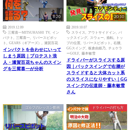
8:20
20:10
2019.12.09
2019.10.07
三觜喜一MITSUHASHI TV
,
イン
スライス
,
アウトサイドイン
,
バ
パクト
,
三觜喜一
,
リバースピボッ
ックスイング
,
スウェー
,
捻転
,
トッ
ト
,
GEARS（ギアーズ）
,
瀬賀百花
プの位置
,
リバースピボット
,
右腰
,
GGスイング
,
板倉由姫乃
,
チェケラ
インパクトを合わせにいって
ーGOLF
,
藤本敏雪
しまう原因｜プロテスト浪
ドライバーがスライスする原
人・瀬賀百花ちゃんのスイン
因｜バックスイングで右腰が
グを三觜喜一が分析
スライドすると大体カット系
のスライスになりやすい｜GG
スイングの伝道師・藤本敏雪
さん
ゴルフのレッスン動画
ドライバーの打ち方