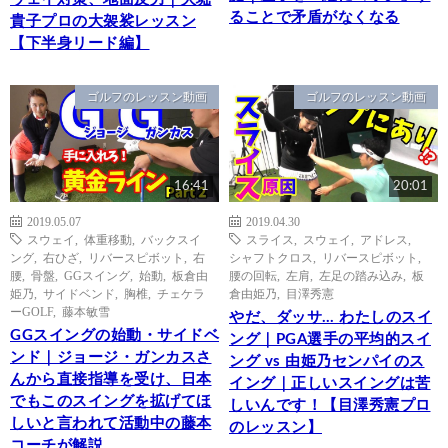
ることで矛盾がなくなる
貴子プロの大袈裟レッスン
【下半身リード編】
ゴルフのレッスン動画
ゴルフのレッスン動画
16:41
20:01
2019.05.07
2019.04.30
スウェイ
,
体重移動
,
バックスイ
スライス
,
スウェイ
,
アドレス
,
ング
,
右ひざ
,
リバースピボット
,
右
シャフトクロス
,
リバースピボット
,
腰
,
骨盤
,
GGスイング
,
始動
,
板倉由
腰の回転
,
左肩
,
左足の踏み込み
,
板
姫乃
,
サイドベンド
,
胸椎
,
チェケラ
倉由姫乃
,
目澤秀憲
ーGOLF
,
藤本敏雪
やだ、ダッサ… わたしのスイ
GGスイングの始動・サイドベ
ング｜PGA選手の平均的スイ
ンド｜ジョージ・ガンカスさ
ング vs 由姫乃センパイのス
んから直接指導を受け、日本
イング｜正しいスイングは苦
でもこのスイングを拡げてほ
しいんです！【目澤秀憲プロ
しいと言われて活動中の藤本
のレッスン】
コーチが解説