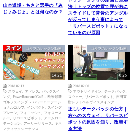
トップ・ダフリの原因と対処
山本道場・ちさと選手の「み
法｜トップの位置で腰が右に
じょみじょ」とは何なのか？
スライドして背骨のアングル
が反ってしまう事によって
「リバースピボット」になっ
ているのが原因
ゴルフのレッスン動画
ゴルフのレッスン動画
14:21
8:26
2018.02.13
2018.02.06
スウェイ
,
アドレス
,
バックスイ
アウトサイドイン
,
テークバック
,
ング
,
PowerRotationalGolf - 欧米最新
スウェー
,
リバースピボット
,
吉田直
ゴルフスイング - パワーローテーシ
樹レフトペルヴィススイング
ョナルゴルフ
,
インパクト
,
スイング
正しいテークバックの仕方｜
プレーン
,
フィニッシュ
,
フォロース
右へのスウェイ、リバースピ
ルー
,
リバースピボット
,
アームロー
ボットの原因を知り、改善す
テーション
,
アーリーリリース
,
キネ
る方法
マティックシーケンス