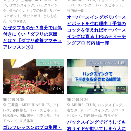
TV
,
ダウンスイング
,
バックスイン
ーバースイング
,
リバースピボット
,
グ
,
引っかけ
,
トップの位置
,
リバー
竹内雄一郎
スピボット
,
伸び上がり
,
としおさ
オーバースイングがリバース
ん
,
てつやさん
ピボットを生む理由｜手首の
なぜダフるのか？自分では気
コックを使えればオーバース
付きにくい「ダフリの原因」
イングは直る｜PGAティーチ
とは？【ダフリ改善アマチュ
ングプロ 竹内雄一郎
アレッスン①】
ゴルフの雑談
ゴルフのレッスン動画
10:16
3:50
2019.01.30
2019.01.24
三觜喜一MITSUHASHI TV
,
アド
MIURA CLUB
,
バックスイング
,
レス
,
谷内修也
,
リバースピボット
,
右ひざ
,
オーバースイング
,
リバース
鈴木真一
,
南田陽平
,
川本大地
,
サイ
ピボット
,
竹内雄一郎
,
右サイド
ドベンド
,
左足体重
バックスイングでどうしても
ゴルフレッスンのプロ集団・
右サイドが動いてしまう人に