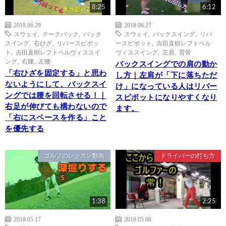
8:25
6:12
2018.06.29
2018.06.27
スウェイ
,
テークバック
,
バック
スウェイ
,
バックスイング
,
リバ
スイング
,
右ひざ
,
リバースピボッ
ースピボット
,
吉田直樹レフトペル
ト
,
吉田直樹レフトペルヴィススイ
ヴィススイング
,
左肩
,
背骨
ング
,
右腰
,
左腰
バックスイングでの肩の動か
「右ひざを固定する」と思わ
し方｜左肩が「下に落ちただ
ないようにして、バックスイ
け」になっている人はリバー
ングでは腰を回転させる！｜
スピボットになりやすくなり
右足が伸びても構わないので
ます。
「右にスペースを作る」こと
を優先する
ゴルフのレッスン動画
ドライバーの打ち方
1:38
2:25
2018.05.17
2018.05.08