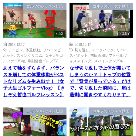
ゴルフのレッスン動画
ゴルフのレッスン動画
7:53
20:09
2018.12.17
2018.12.17
チーピン
,
体重移動
,
リバースピ
切り返し
,
テークバック
,
リバー
ボット
,
スイングリズム
,
女子大生ゴ
スピボット
,
吉田直樹レフトペルヴ
ルファーVlog
,
岸副哲也ゴルフTV
ィススイング
,
スパインアングル
あえて軸をずらさず、バラン
なぜ切り返しで上体が開いて
スを崩しての体重移動がベス
しまうのか？｜トップの位置
トなリズムを生み出す！〈女
で「背骨が反っている」だけ
子大生ゴルファーVlog〉【き
で、切り返した瞬間に、肩は
しぞえ哲也ゴルフレッスン】
過剰に開きやすくなります。
ゴルフのレッスン動画
ゴルフのレッスン動画