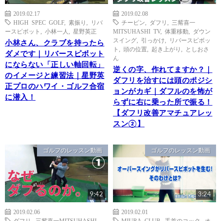
2019.02.17
2019.02.08
HIGH SPEC GOLF
,
素振り
,
リバ
チーピン
,
ダフリ
,
三觜喜一
ースピボット
,
小林一人
,
星野英正
MITSUHASHI TV
,
体重移動
,
ダウン
スイング
,
引っかけ
,
リバースピボッ
小林さん、クラブを持ったら
ト
,
頭の位置
,
起き上がり
,
としおさ
ダメです｜リバースピボット
ん
にならない「正しい軸回転」
逆くの字、作れてますか？｜
のイメージと練習法｜星野英
ダフリを治すには頭のポジシ
正プロのハワイ・ゴルフ合宿
ョンがカギ｜ダフルのを怖が
に潜入！
らずに右に乗った所で振る！
【ダフリ改善アマチュアレッ
スン②】
ゴルフのレッスン動画
ゴルフのレッスン動画
9:42
3:24
2019.02.06
2019.02.01
ダフリ
,
三觜喜一MITSUHASHI
MIURA CLUB
,
手首のコック
,
オ