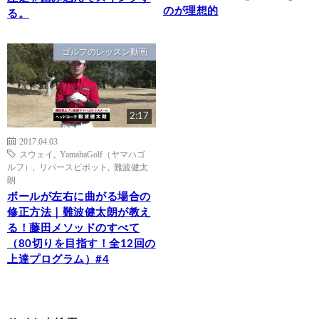
のが理想的
る。
ゴルフのレッスン動画
2:17
2017.04.03
スウェイ
,
YamahaGolf（ヤマハゴ
ルフ）
,
リバースピボット
,
難波健太
朗
ボールが左右に曲がる場合の
修正方法｜難波健太朗が教え
る！藤田メソッドのすべて
（80切りを目指す！全12回の
上達プログラム）#4