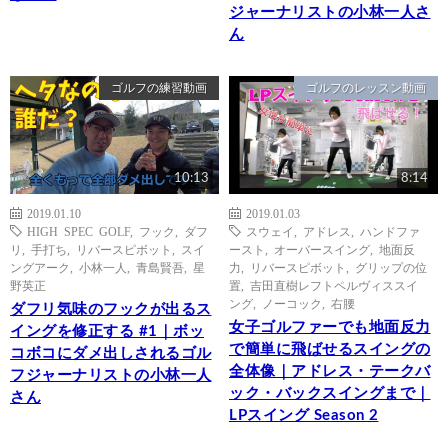
ジャーナリストの小林一人さ
ん
ゴルフの練習動画
ゴルフのレッスン動画
10:13
8:14
2019.01.10
2019.01.03
HIGH SPEC GOLF
,
フック
,
ダフ
スウェイ
,
アドレス
,
ハンドファ
リ
,
手打ち
,
リバースピボット
,
スイ
ースト
,
オーバースイング
,
地面反
ングアーク
,
小林一人
,
青島賢吾
,
星
力
,
リバースピボット
,
グリップの位
野英正
置
,
吉田直樹レフトペルヴィススイ
ング
,
ノーコック
,
右腰
ダフリ気味のフックが出るス
女子ゴルファーでも地面反力
イングを修正する #1｜ボッ
で簡単に飛ばせるスイングの
コボコにダメ出しされるゴル
全体像｜アドレス・テークバ
フジャーナリストの小林一人
ック・バックスイングまで｜
さん
LPスイング Season 2