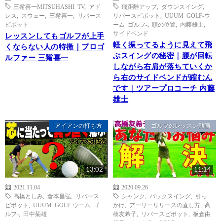
三觜喜一MITSUHASHI TV
,
アド
飛距離アップ
,
ダウンスイング
,
レス
,
スウェー
,
三觜喜一
,
リバース
リバースピボット
,
UUUM GOLF-ウ
ピボット
ーム ゴルフ-
,
頭の位置
,
内藤雄士
,
サイドベンド
レッスンしてもゴルフが上手
軽く振ってるように見えて飛
くならない人の特徴｜プロゴ
ぶスイングの秘密｜腰が回転
ルファー 三觜喜一
しながら右肩が落ちていくか
ら右のサイドベンドが縮むん
です｜ツアープロコーチ 内藤
雄士
アイアンの打ち方
ゴルフのレッスン動画
13:02
11:14
2021.11.04
2020.09.26
高橋としみ
,
倉本昌弘
,
リバース
シャンク
,
バックスイング
,
引っ
ピボット
,
UUUM GOLF-ウーム ゴ
かけ
,
アーリーリリースの直し方
,
高
ルフ-
,
田中菊雄
橋友希子
,
リバースピボット
,
板倉由