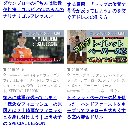
ダウンブローの打ち方は歌舞
する原因＝「トップの位置で
伎打法｜ゴルピアYUちゃんの
背骨が反ってしまう」のを防
チリチリゴルフレッスン
ぐアドレスの作り方
ゴルフのレッスン動画
ゴルフのレッスン動画
1:59
5:07
2018.07.10
2018.07.05
Callaway Golf（キャロウェイゴル
ダウンブロー
,
ダフリ
,
ハンドフ
フ）
,
上田桃子
,
切り返し
,
フィニッ
ァースト
,
フォロースルー
,
リバース
シュ
,
トップの位置
,
リバースピボッ
ピボット
,
アーリーリリース
,
ト
,
SPECIAL LESSON
okuyamaゴルフチャンネル
,
遠心力
後ろに体重が残ってしまう
トイレットペーパーの芯を使
「残念なフィニッシュ」の原
った、ハンドファーストをキ
因とは？｜綺麗なフィニッシ
ープしてフォローを大きくす
ュを身に付けよう｜上田桃子
る室内練習ドリル
の SPECIAL LESSON