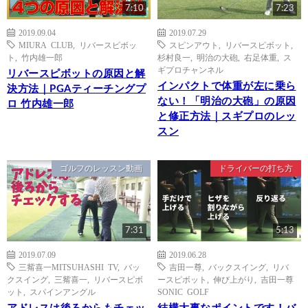
7:10
7:23
2019.09.04
2019.07.29
MIURA CLUB
,
リバースピボッ
スピンアウト
,
リバースピボット
,
ト
,
竹内雄一郎
杉村良一
,
明治の大砲
,
右足体重
,
ス
ギプロチャンネル
リバースピボットの原因と解
インパクトで体重が左に乗ら
決方法｜PGAティーチングプ
ない！「明治の大砲」の原因
ロ 竹内雄一郎
と修正方法｜スギプロのレッ
スン
ゴルフのレッスン動画
ドライバーの打ち方
7:31
5:13
2019.07.09
2019.06.28
三觜喜一MITSUHASHI TV
,
バッ
吉田一尊
,
バックスイング
,
リバ
クスイング
,
三觜喜一
,
リバースピボ
ースピボット
,
伸び上がり
,
吉田一尊
ット
,
スパインアングル
SONIC GOLF