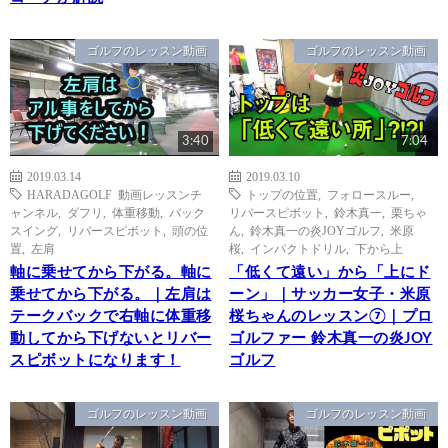
ゴルフのレッスン動画
ゴルフのレッスン動画
3:40
7:04
2019.03.14
2019.03.10
HARADAGOLF 動画レッスンチ
トップの位置
,
フォロースルー
,
ャンネル
,
ダフリ
,
体重移動
,
バック
リバースピボット
,
鈴木真一
,
栗ちゃ
スイング
,
リバースピボット
,
頭の位
ん
,
鈴木真一の炎JOYゴルフ
,
米原
置
,
左肩
桜
,
インパクトドリル
,
下から上
軸に乗せてから下がる。軸に
「低くて遠い」から「上にド
乗せてから下がる。｜左肩は
ーン」｜サッカー女子・米原
テークバックで右軸に体重移
桜ちゃんのレッスン⑦｜プロ
動してから下げないとリバー
ゴルファー 鈴木真一の炎JOY
スピボットになります！
ゴルフ
ゴルフのレッスン動画
ゴルフのレッスン動画