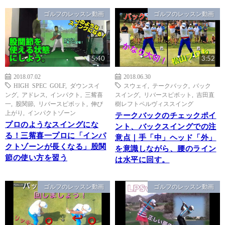
ゴルフのレッスン動画
ゴルフのレッスン動画
5:40
3:52
2018.07.02
2018.06.30
HIGH SPEC GOLF
,
ダウンスイ
スウェイ
,
テークバック
,
バック
ング
,
アドレス
,
インパクト
,
三觜喜
スイング
,
リバースピボット
,
吉田直
一
,
股関節
,
リバースピボット
,
伸び
樹レフトペルヴィススイング
上がり
,
インパクトゾーン
テークバックのチェックポイ
プロのようなスイングにな
ント、バックスイングでの注
る！三觜喜一プロに「インパ
意点｜手「中」ヘッド「外」
クトゾーンが長くなる」股関
を意識しながら、腰のライン
節の使い方を習う
は水平に回す。
ゴルフのレッスン動画
ゴルフのレッスン動画