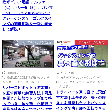
欧米ゴルフ用語 アルファ
（α）、ベータ（β）、ガンマ
（γ）トルク？キネマティッ
クシーケンス？｜ゴルフスイ
ングの関連用語を一挙に紹介
して解説！
ゴルフのレッスン動画
ドライバーの打ち方
2:55
2:48
2018.01.21
2017.12.18
HARADAGOLF 動画レッスンチ
方向性アップ
,
バックスイング
,
ャンネル
,
リバースピボット
GOLFavo ゴルファボ
,
吉本巧
,
リバ
ースピボット
リバースピボット（逆体重）
ドライバーを真っ直ぐに飛ば
を直す簡単な練習方法｜両足
す方法｜上半身の「右への傾
を閉じた状態でトップまで持
き」を維持したままバックス
っていき、体を残した状態で
イングで肩と腰を回転できる
左足を踏み込んでスイングす