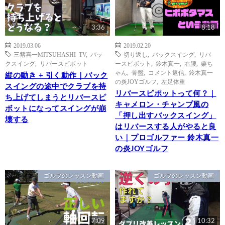
3:36
8:18
2019.03.06
2019.02.20
三觜喜一MITSUHASHI TV
,
バッ
切り返し
,
バックスイング
,
リバ
クスイング
,
リバースピボット
ースピボット
,
鈴木真一
,
右腰
,
栗ち
ゃん
,
骨盤
,
コメント返信
,
鈴木真一
縦の動き + 引く動作｜バック
の炎JOYゴルフ
,
左足体重
スイングの途中でクラブを持
リバースピポットって何？｜
ち上げてしまうとリバースピ
キャメロン・チャンプ風の
ボットになってスイングが崩
「押し出すバックスイング」
壊する
はリバースする人がやると良
い｜プロゴルファー 鈴木真一
の炎JOYゴルフ
ゴルフのレッスン動画
ゴルフのレッスン動画
7:09
10:32