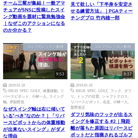
チーム三觜が集結！一般アマ
見て欲しい「下半身を安定さ
チュアがSNSに投稿したスイ
せる練習方法」｜PGAティー
ング動画を題材に緊急勉強会
チングプロ 竹内雄一郎
｜なぜこのアクションになる
のか分かる？
ゴルフのレッスン動画
ゴルフのレッスン動画
9:53
8:37
2019.01.18
2019.01.10
HIGH SPEC GOLF
,
体重移動
,
リ
HIGH SPEC GOLF
,
フック
,
ダフ
バースピボット
,
小林一人
,
スイング
リ
,
トップの位置
,
シャフトクロス
,
軸
,
岸副哲也
リバースピボット
,
右足
,
小林一人
,
星野英正
なぜスイング軸は右に傾いて
ダフリ気味のフックが出るス
いる”べき”なのか？｜「リバ
イングを修正する #2｜飛距
ースピボットからの体重移動
離が落ちた原因はリバースピ
が出来ないスイング」がダメ
ボットだと指摘されるゴルフ
な理由