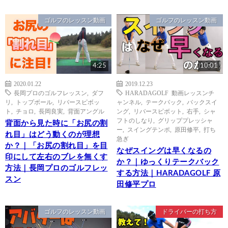
ゴルフのレッスン動画
ゴルフのレッスン動画
4:25
10:01
2020.01.22
2019.12.23
長岡プロのゴルフレッスン
,
ダフ
HARADAGOLF 動画レッスンチ
リ
,
トップボール
,
リバースピボッ
ャンネル
,
テークバック
,
バックスイ
ト
,
チョロ
,
長岡良実
,
背面アングル
ング
,
リバースピボット
,
右手
,
シャ
フトのしなり
,
グリッププレッシャ
背面から見た時に「お尻の割
ー
,
スイングテンポ
,
原田修平
,
打ち
れ目」はどう動くのが理想
急ぎ
か？｜「お尻の割れ目」を目
なぜスイングは早くなるの
印にして左右のブレを無くす
か？｜ゆっくりテークバック
方法｜長岡プロのゴルフレッ
する方法｜HARADAGOLF 原
スン
田修平プロ
ゴルフのレッスン動画
ドライバーの打ち方