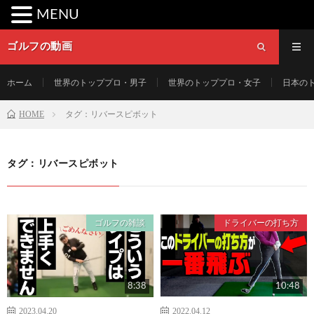
MENU
ゴルフの動画
ホーム
世界のトッププロ・男子
世界のトッププロ・女子
日本の
HOME
タグ：リバースピボット
タグ：リバースピボット
ゴルフの雑談
ドライバーの打ち方
8:38
10:48
2023.04.20
2022.04.12