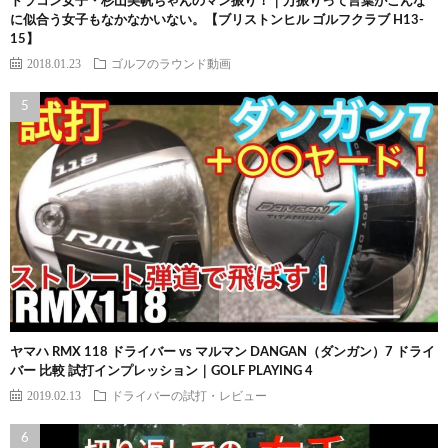
ドラコン女子・杉山美帆ちゃんのマン振り！｜万振りって言葉がこんな
に似合う女子もなかなかいない。【ブリストンヒル ゴルフクラブ H13-
15】
2018.01.23
ゴルフのラウンド動画
ヤマハ RMX 118 ドライバー vs マルマン DANGAN（ダンガン）7 ドライ
バー 比較 試打インプレッション｜GOLF PLAYING 4
2019.02.13
ドライバーの試打・レビュー