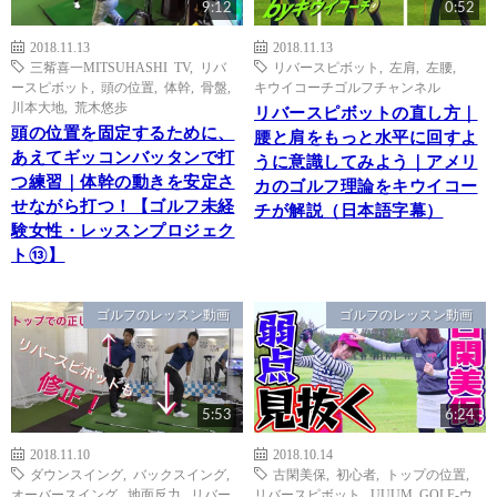
9:12
0:52
2018.11.13
2018.11.13
三觜喜一MITSUHASHI TV
,
リバ
リバースピボット
,
左肩
,
左腰
,
ースピボット
,
頭の位置
,
体幹
,
骨盤
,
キウイコーチゴルフチャンネル
川本大地
,
荒木悠歩
リバースピボットの直し方｜
頭の位置を固定するために、
腰と肩をもっと水平に回すよ
あえてギッコンバッタンで打
うに意識してみよう｜アメリ
つ練習｜体幹の動きを安定さ
カのゴルフ理論をキウイコー
せながら打つ！【ゴルフ未経
チが解説（日本語字幕）
験女性・レッスンプロジェク
ト⑬】
ゴルフのレッスン動画
ゴルフのレッスン動画
5:53
6:24
2018.11.10
2018.10.14
ダウンスイング
,
バックスイング
,
古閑美保
,
初心者
,
トップの位置
,
オーバースイング
,
地面反力
,
リバー
リバースピボット
,
UUUM GOLF-ウ