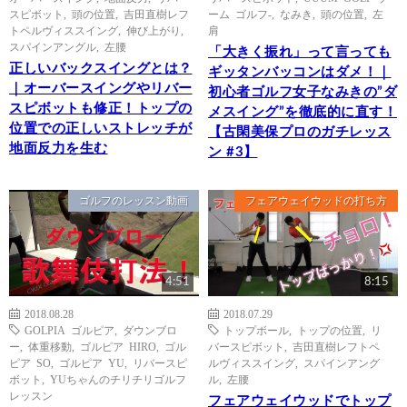
スピボット
,
頭の位置
,
吉田直樹レフ
ーム ゴルフ-
,
なみき
,
頭の位置
,
左
トペルヴィススイング
,
伸び上がり
,
肩
スパインアングル
,
左腰
「大きく振れ」って言っても
正しいバックスイングとは？
ギッタンバッコンはダメ！｜
｜オーバースイングやリバー
初心者ゴルフ女子なみきの”ダ
スピボットも修正！トップの
メスイング”を徹底的に直す！
位置での正しいストレッチが
【古閑美保プロのガチレッス
地面反力を生む
ン #3】
ゴルフのレッスン動画
フェアウェイウッドの打ち方
4:51
8:15
2018.08.28
2018.07.29
GOLPIA ゴルピア
,
ダウンブロ
トップボール
,
トップの位置
,
リ
ー
,
体重移動
,
ゴルピア HIRO
,
ゴル
バースピボット
,
吉田直樹レフトペ
ピア SO
,
ゴルピア YU
,
リバースピ
ルヴィススイング
,
スパインアング
ボット
,
YUちゃんのチリチリゴルフ
ル
,
左腰
レッスン
フェアウェイウッドでトップ