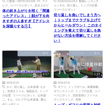
三觜喜一MITSUHASHI TV
,
アド
HARADAGOLF 動画レッスンチ
レス
,
リバースピボット
,
起き上がり
ャンネル
,
切り返し
,
トップの位置
,
リバースピボット
体の起き上がりを招く「間違
切り返しを急いでしまう方へ
ったアドレス」｜顔が下を向
｜トップまでクラブを上げて
きすぎの人多すぎ【アドレス
からヒールダウン！ このタイ
を深掘りする⑤】
ミングを覚えて切り返しを急
がない方法を理解してくださ
い！
ゴルフのレッスン動画
ゴルフのレッスン動画
6:57
5:21
2018.03.05
2018.03.01
タメ
,
切り返し
,
山本道場 ちさ
ダフリ
,
トップボール
,
体重移動
,
と
,
魚突きドリル
,
地面反力
,
トップ
ダウンスイング
,
トップの位置
,
リバ
の位置
,
リバースピボット
,
山本誠
ースピボット
,
吉田直樹レフトペル
二
,
すん
,
ゴルフTV山本道場
,
重心
,
ヴィススイング
,
背骨
みじょみじょ