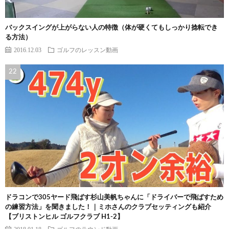
バックスイングが上がらない人の特徴（体が硬くてもしっかり捻転でき
る方法）
2016.12.03
ゴルフのレッスン動画
ドラコンで305ヤード飛ばす杉山美帆ちゃんに「ドライバーで飛ばすため
の練習方法」を聞きました！｜ミホさんのクラブセッティングも紹介
【ブリストンヒル ゴルフクラブ H1-2】
2018.01.18
ゴルフのラウンド動画