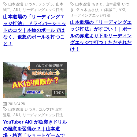
山本道場 いつき
,
テンプラ
,
山本
山本道場 ちさと
,
山本道場 いつ
誠二
,
AKI
,
リーディングエッジ打法
き
,
佐々木あさひ
,
山本誠二
,
AKI
,
リーディングエッジ打法
山本道場の「リーディングエ
山本道場の「リーディングエ
ッジ打法」 ドライバーショッ
ッジ打法」がすごい！｜ボー
トのコツ｜本物のボールでは
ルの赤道より下をリーディン
なく、仮想のボールを打つこ
グエッジで打つ！ただそれだ
と！
け！
ゴルフの練習動画
10:05
2018.04.28
山本道場 いつき
,
ゴルフTV山本
道場
,
AKI
,
リーディングエッジ打法
YouTuber AKI が魚突きドリル
の極意を習得か？｜山本道
場・格言「ショートゲームで