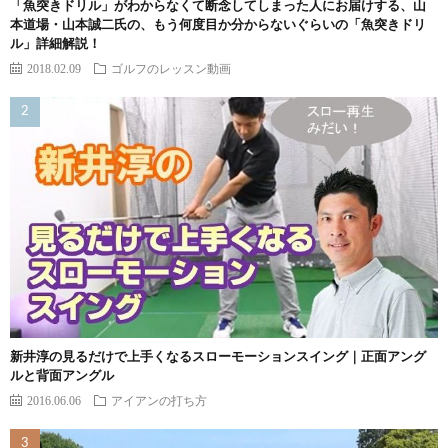
「魚突きドリル」がわからなくて断念してしまった人にお届けする、山
本道場・山本誠二氏の、もう何度目か分からないぐらいの「魚突きドリ
ル」詳細解説！
2018.02.09
ゴルフのレッスン動画
新井淳の見るだけで上手くなるスローモーションスイング｜正面アング
ルと背面アングル
2016.06.06
アイアンの打ち方