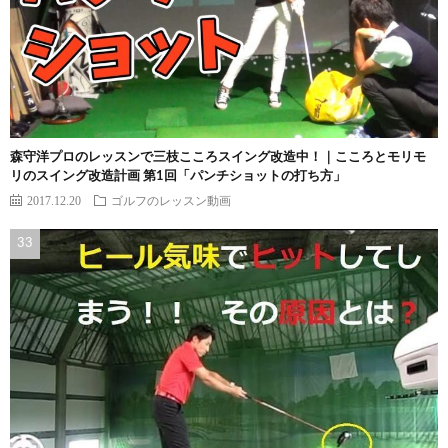
森守洋プロのレッスンで三枝こころスイング改造中！｜こころとモリモ
リのスイング改造計画 第1回「パンチショットの打ち方」
2017.12.20
ゴルフのレッスン動画