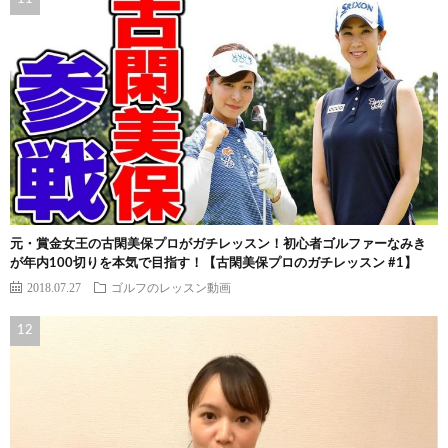
元・賞金女王の古閑美保プロがガチレッスン！初心者ゴルファーなみき
が年内100切りを本気で目指す！【古閑美保プロのガチレッスン #1】
2018.07.27
ゴルフのレッスン動画