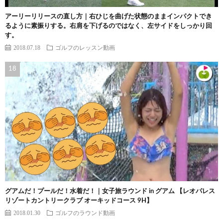
アーリーリリースの直し方｜右ひじを曲げた状態のままインパクトでき
るように素振りする。右肩を下げるのではなく、左サイドをしっかり回
す。
2018.07.18
ゴルフのレッスン動画
グアムだ！プールだ！水着だ！｜女子旅ラウンド in グアム 【レオパレス
リゾートカントリークラブ オーキッドコース 9H】
2018.01.30
ゴルフのラウンド動画