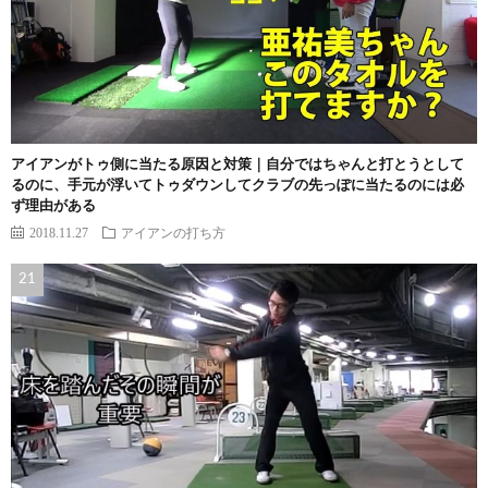
アイアンがトゥ側に当たる原因と対策｜自分ではちゃんと打とうとして
るのに、手元が浮いてトゥダウンしてクラブの先っぽに当たるのには必
ず理由がある
2018.11.27
アイアンの打ち方