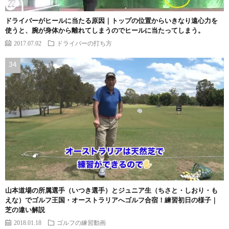
ドライバーがヒールに当たる原因｜トップの位置からいきなり遠心力を
使うと、腕が身体から離れてしまうのでヒールに当たってしまう。
2017.07.02
ドライバーの打ち方
山本道場の所属選手（いつき選手）とジュニア生（ちさと・しおり・も
えな）でゴルフ王国・オーストラリアへゴルフ合宿！練習初日の様子｜
芝の違い解説
2018.01.18
ゴルフの練習動画