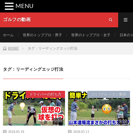
MENU
ゴルフの動画
ホーム
世界のトッププロ・男子
世界のトッププロ・女子
日本の
HOME
タグ：リーディングエッジ打法
タグ：リーディングエッジ打法
ドライバーの打ち方
ゴルフのレッスン動画
5:50
5:22
2018.05.19
2018.05.13