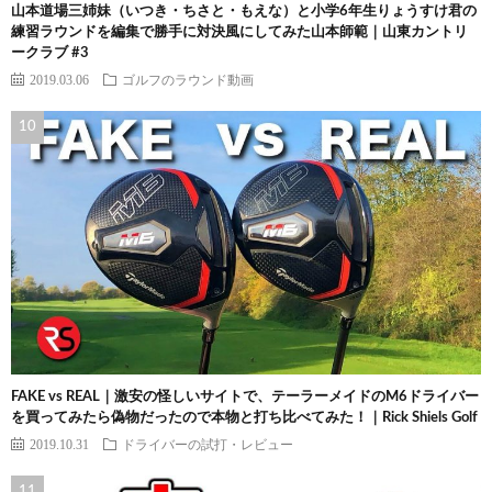
山本道場三姉妹（いつき・ちさと・もえな）と小学6年生りょうすけ君の
練習ラウンドを編集で勝手に対決風にしてみた山本師範｜山東カントリ
ークラブ #3
2019.03.06
ゴルフのラウンド動画
FAKE vs REAL｜激安の怪しいサイトで、テーラーメイドのM6ドライバー
を買ってみたら偽物だったので本物と打ち比べてみた！｜Rick Shiels Golf
2019.10.31
ドライバーの試打・レビュー