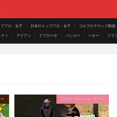
ト
ッププロ・女子
日本のトッププロ・女子
ゴルフのラウンド動画
リティ
アイアン
アプローチ
バンカー
パター
クラ
ュー
ゴルフのルール・マナー