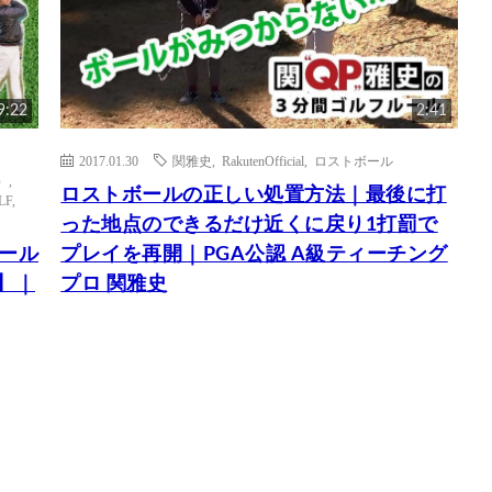
9:22
2:41
2017.01.30
関雅史
,
RakutenOfficial
,
ロストボール
）
,
ロストボールの正しい処置方法｜最後に打
LF
,
った地点のできるだけ近くに戻り1打罰で
ボール
プレイを再開｜PGA公認 A級ティーチング
】｜
プロ 関雅史