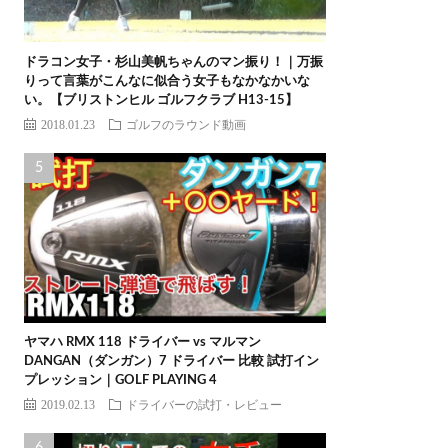
ドラコン女子・杉山美帆ちゃんのマン振り！｜万振
りって言葉がこんなに似合う女子もなかなかいな
い。【ブリストンヒル ゴルフクラブ H13-15】
2018.01.23
ゴルフのラウンド動画
ヤマハ RMX 118 ドライバー vs マルマン
DANGAN（ダンガン）7 ドライバー 比較 試打イン
プレッション｜GOLF PLAYING 4
2019.02.13
ドライバーの試打・レビュー