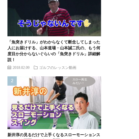
「魚突きドリル」がわからなくて断念してしまった
人にお届けする、山本道場・山本誠二氏の、もう何
度目か分からないぐらいの「魚突きドリル」詳細解
説！
2018.02.09
ゴルフのレッスン動画
新井淳の見るだけで上手くなるスローモーションス