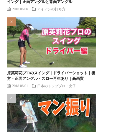
イング｜正面アングルと背面アングル
2016.06.06
アイアンの打ち方
原英莉花プロのスイング｜ドライバーショット｜後
方・正面アングル・スロー再生あり｜高画質
2018.06.01
日本のトッププロ・女子