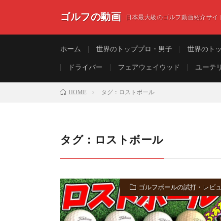
ゴルフの動画
日本最大級のゴルフ動画紹介サイ
ホーム
世界のトッププロ・男子
世界のト
ドライバー
フェアウェイウッド
ユーテ
HOME
タグ：ロストボール
タグ：ロストボール
ゴルフボールの試打・レビ