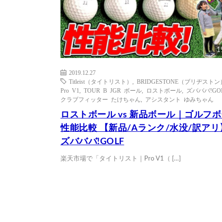
1
2019.12.27
Titleist（タイトリスト）
,
BRIDGESTONE（ブリヂストン
Pro V1
,
TOUR B JGR ボール
,
ロストボール
,
ズバババ!GO
クラブフィッター たけちゃん
,
アシスタント ゆみちゃん
ロストボール vs 新品ボール｜ゴルフ
性能比較 【新品/Aランク/水没/訳アリ
ズバババ!GOLF
楽天市場で「タイトリスト｜Pro V1（ […]