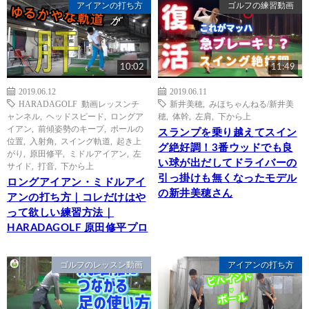
アイアンの打ち方
ゴルフの練習動画
10:02
11:49
2019.06.12
2019.06.11
HARADAGOLF 動画レッスンチ
新井美穂
,
みほちゃんねる/新井美
ャンネル
,
ヘッドスピード
,
ロングア
穂
,
体幹
,
左肩
,
下から上
イアン
,
前傾姿勢のキープ
,
ボールの
スランプを乗り越えてスイン
位置
,
入射角
,
スイング軌道
,
起き上
グ絶好調！3番ウッドでも良
がり
,
原田修平
,
ミドルアイアン
,
左
い球が出だしてドライバーの
サイド
,
打音
,
下から上
引っ掛けも無くなったモデル
ロングアイアン・ミドルアイ
の新井美穂さん
アンの打ち方｜コレだけはや
って欲しい練習方法｜
HARADAGOLF 原田修平プロ
ゴルフのレッスン動画
アイアンの打ち方