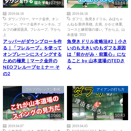
27:59
13:14
2019.04.18
2019.04.18
ダウンブロー
,
マーク金井
,
オン
ダフリ
,
魚突きドリル
,
みほちゃ
プレーン
,
マーク金井チャンネル
,
ゴ
んねる/新井美穂
,
左肩
,
かかと体重
,
ルフの練習器具
,
フレループ
,
下から
コースと練習場の違い
,
下から上
,
山
上
本道場 TED
アッパーがダウンブローを作
魚突きドリル攻略法#2｜小さ
る｜「フレループ」を使って
いのも大きいのもダフる原因
オンプレーンにスイングする
は「前かがみ・前重心」にな
ための極意｜マーク金井の
ること by 山本道場のTEDさ
NEOフレループセミナー そ
ん
の2
ゴルフのレッスン動画
アイアンの打ち方
10:06
10:43
2019.04.07
2019.04.05