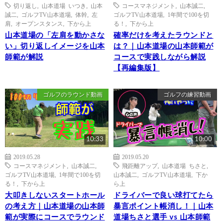
切り返し
,
山本道場 いつき
,
山本
コースマネジメント
,
山本誠二
,
誠二
,
ゴルフTV山本道場
,
体幹
,
左
ゴルフTV山本道場
,
1年間で100を切
肩
,
オープンスタンス
,
下から上
る！
,
下から上
山本道場の「左肩を動かさな
確率だけを考えたラウンドと
い」切り返しイメージを山本
は？｜山本道場の山本師範が
師範が解説
コースで実践しながら解説
【再編集版】
ゴルフのラウンド動画
ゴルフの練習動画
10:33
10:00
2019.05.28
2019.05.20
コースマネジメント
,
山本誠二
,
飛距離アップ
,
山本道場 ちさと
,
ゴルフTV山本道場
,
1年間で100を切
山本誠二
,
ゴルフTV山本道場
,
下か
る！
,
下から上
ら上
大叩きしないスタートホール
ドライバーで良い球打てたら
の考え方｜山本道場の山本師
暴言ポイント帳消し！｜山本
範が実際にコースでラウンド
道場ちさと選手 vs 山本師範