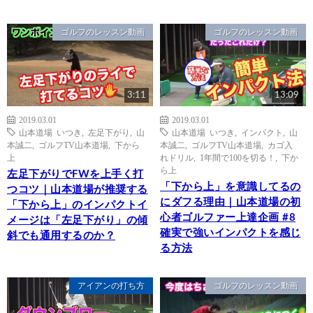
ゴルフのレッスン動画
ゴルフのレッスン動画
3:11
13:09
2019.03.01
2019.03.01
山本道場 いつき
,
左足下がり
,
山
山本道場 いつき
,
インパクト
,
山
本誠二
,
ゴルフTV山本道場
,
下から
本誠二
,
ゴルフTV山本道場
,
カゴ入
上
れドリル
,
1年間で100を切る！
,
下か
ら上
左足下がりでFWを上手く打
「下から上」を意識してるの
つコツ｜山本道場が推奨する
にダフる理由｜山本道場の初
「下から上」のインパクトイ
心者ゴルファー上達企画 #8
メージは「左足下がり」の傾
確実で強いインパクトを感じ
斜でも通用するのか？
る方法
アイアンの打ち方
ゴルフのレッスン動画