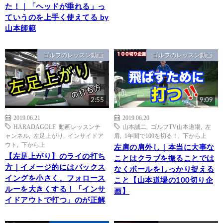
た！｜「ヘッドが垂れる」っ
ていうのを上手く使えてる by
山本師範
ゴルフのレッスン動画
ゴルフのレッスン動画
2:55
9:09
2019.06.21
2019.06.20
HARADAGOLF 動画レッスンチ
山本誠二
,
ゴルフTV山本道場
,
左
ャンネル
,
左足上がり
,
インサイドア
肩
,
1年間で100を切る！
,
下から上
ウト
,
下から上
左肩の肩外し｜本当に大事な
【左足上がり】のライの打ち
ことはクラブを振ることでは
方｜イメージ的にはバックス
なくボールをしっかり捉える
イングを小さく、フォロース
こと【山本道場の100切り企
ルーを大きくする！「インサ
画】
イドアウトで打つ」のが正解