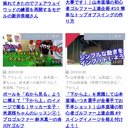
大事です！｜山本道場の初心
振れてきたのでフェアウェイ
者ゴルファー上達企画 #10 簡
ウッドの練習を再開するモデ
単なトップオブスイングの作
ルの新井美穂さん
り方
ゴルフのレッスン動画
ゴルフのレッスン動画
8:53
11:21
2019.03.08
2019.03.08
アドレス
,
インパクト
,
鈴木真一
,
山本道場 いつき
,
山本誠二
,
ゴル
栗ちゃん
,
鈴木真一の炎JOYゴルフ
,
フTV山本道場
,
1年間で100を切る！
,
米原桜
,
下から上
下から上
ボールを「右から見る」よう
「下から上」を意識して山本
に構えて「下から上」のイメ
道場いつき選手が全番手でお
ージで振る｜サッカー女子・
手本ショット｜山本道場の初
米原桜ちゃんのレッスン⑥｜
心者ゴルファー上達企画 #9
プロゴルファー 鈴木真一の炎
スイングイメージを植え付け
JOYゴルフ
よう！