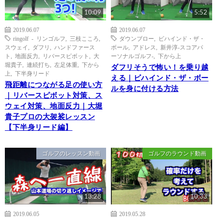
10:09
5:52
2019.06.07
2019.06.07
ringolf - リンゴルフ
,
三枝こころ
,
ダウンブロー
,
ビハインド・ザ・
スウェイ
,
ダフリ
,
ハンドファース
ボール
,
アドレス
,
新井淳-スコアパ
ト
,
地面反力
,
リバースピボット
,
大
ーソナルゴルフ-
,
下から上
堀貴子
,
連続打ち
,
左足体重
,
下から
ダフリそうで怖い！を乗り越
上
,
下半身リード
える｜ビハインド・ザ・ボー
飛距離につながる足の使い方
ルを身に付ける方法
｜リバースピボット対策、ス
ウェイ対策、地面反力｜大堀
貴子プロの大袈裟レッスン
【下半身リード編】
ゴルフのレッスン動画
ゴルフのラウンド動画
13:28
10:33
2019.06.05
2019.05.28