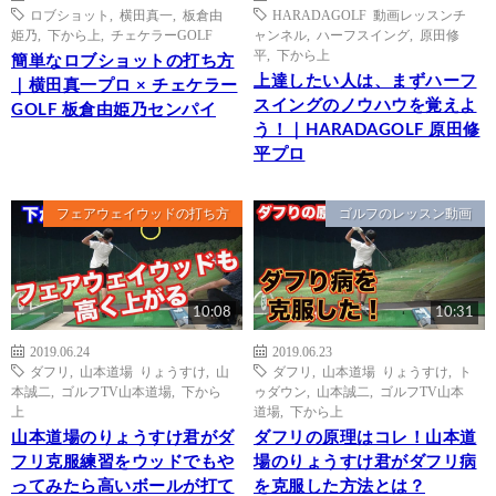
ロブショット
,
横田真一
,
板倉由
HARADAGOLF 動画レッスンチ
姫乃
,
下から上
,
チェケラーGOLF
ャンネル
,
ハーフスイング
,
原田修
平
,
下から上
簡単なロブショットの打ち方
上達したい人は、まずハーフ
｜横田真一プロ × チェケラー
スイングのノウハウを覚えよ
GOLF 板倉由姫乃センパイ
う！｜HARADAGOLF 原田修
平プロ
フェアウェイウッドの打ち方
ゴルフのレッスン動画
10:08
10:31
2019.06.24
2019.06.23
ダフリ
,
山本道場 りょうすけ
,
山
ダフリ
,
山本道場 りょうすけ
,
ト
本誠二
,
ゴルフTV山本道場
,
下から
ゥダウン
,
山本誠二
,
ゴルフTV山本
上
道場
,
下から上
山本道場のりょうすけ君がダ
ダフリの原理はコレ！山本道
フリ克服練習をウッドでもや
場のりょうすけ君がダフリ病
ってみたら高いボールが打て
を克服した方法とは？