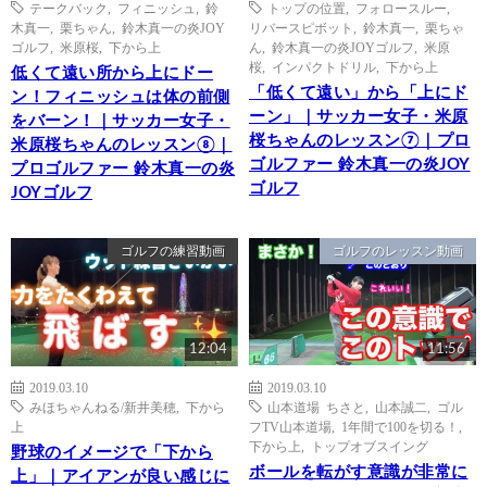
テークバック
,
フィニッシュ
,
鈴
トップの位置
,
フォロースルー
,
木真一
,
栗ちゃん
,
鈴木真一の炎JOY
リバースピボット
,
鈴木真一
,
栗ちゃ
ゴルフ
,
米原桜
,
下から上
ん
,
鈴木真一の炎JOYゴルフ
,
米原
桜
,
インパクトドリル
,
下から上
低くて遠い所から上にドー
「低くて遠い」から「上にド
ン！フィニッシュは体の前側
ーン」｜サッカー女子・米原
をバーン！｜サッカー女子・
桜ちゃんのレッスン⑦｜プロ
米原桜ちゃんのレッスン⑧｜
ゴルファー 鈴木真一の炎JOY
プロゴルファー 鈴木真一の炎
ゴルフ
JOYゴルフ
ゴルフの練習動画
ゴルフのレッスン動画
12:04
11:56
2019.03.10
2019.03.10
みほちゃんねる/新井美穂
,
下から
山本道場 ちさと
,
山本誠二
,
ゴル
上
フTV山本道場
,
1年間で100を切る！
,
下から上
,
トップオブスイング
野球のイメージで「下から
ボールを転がす意識が非常に
上」｜アイアンが良い感じに