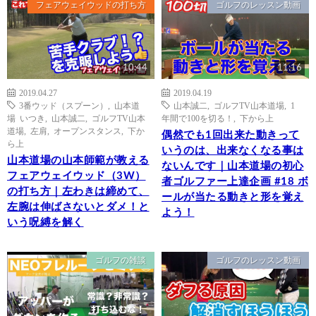
フェアウェイウッドの打ち方
ゴルフのレッスン動画
10:44
11:16
2019.04.27
2019.04.19
3番ウッド（スプーン）
,
山本道
山本誠二
,
ゴルフTV山本道場
,
1
場 いつき
,
山本誠二
,
ゴルフTV山本
年間で100を切る！
,
下から上
道場
,
左肩
,
オープンスタンス
,
下か
偶然でも1回出来た動きって
ら上
いうのは、出来なくなる事は
山本道場の山本師範が教える
ないんです｜山本道場の初心
フェアウェイウッド（3W）
者ゴルファー上達企画 #18 ボ
の打ち方｜左わきは締めて、
ールが当たる動きと形を覚え
左腕は伸ばさないとダメ！と
よう！
いう呪縛を解く
ゴルフの雑談
ゴルフのレッスン動画