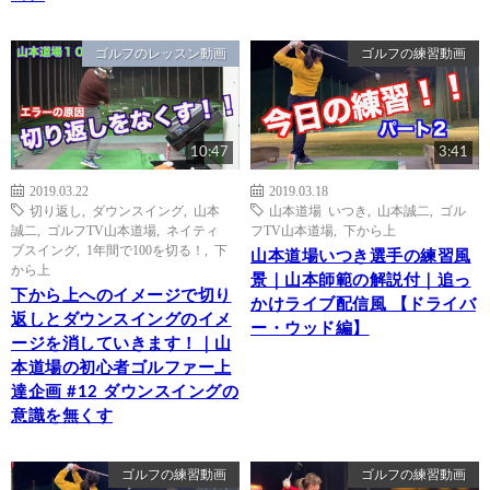
ゴルフのレッスン動画
ゴルフの練習動画
10:47
3:41
2019.03.22
2019.03.18
切り返し
,
ダウンスイング
,
山本
山本道場 いつき
,
山本誠二
,
ゴル
誠二
,
ゴルフTV山本道場
,
ネイティ
フTV山本道場
,
下から上
ブスイング
,
1年間で100を切る！
,
下
山本道場いつき選手の練習風
から上
景｜山本師範の解説付｜追っ
下から上へのイメージで切り
かけライブ配信風 【ドライバ
返しとダウンスイングのイメ
ー・ウッド編】
ージを消していきます！｜山
本道場の初心者ゴルファー上
達企画 #12 ダウンスイングの
意識を無くす
ゴルフの練習動画
ゴルフの練習動画