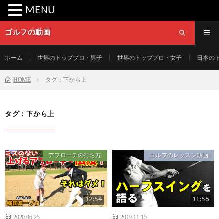
MENU
ゴルフの動画
ホーム
世界のトッププロ・男子
世界のトッププロ・女子
日本の
HOME
タグ：下から上
タグ：下から上
アプローチの打ち方
ゴルフのレッスン動画
12:54
11:56
2020.06.25
2019.11.15