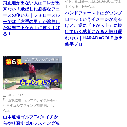
イト
,
原田修平
,
HARADAGOLFで上
飛距離が出ない人はコレが出
手くなる
,
下から上
来ない！飛ばしに必要なフェ
ハンドファーストはダウンブ
ースの使い方｜フォロースル
ローっていうイメージがある
ーでは「左手の甲」が湾曲し
けど、逆に「下から上」に抜
た状態で下から上に擦り上げ
けていく感覚になると振り遅
る！
れない｜HARADAGOLF 原田
修平プロ
ゴルフのレッスン動画
4:33
2017.12.12
山本道場 ゴルフTV
,
イチからや
り直すゴルフスイング攻略法
,
下か
ら上
山本道場ゴルフTV📺 イチか
らやり直すゴルフスイング攻