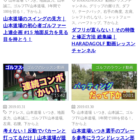
山本道場 いつき
,
地面反力
,
山本
HARADAGOLF 動画レッスンチ
誠二
,
ゴルフTV山本道場
,
1年間で
ャンネル
,
グリップの握り方
,
ダフ
100を切る！
,
下から上
リ
,
テークバック
,
右手の角度
,
左肩
,
シャフトのしなり
,
シャットフェー
山本道場のスイングの見方｜
ス
,
ハーフトップ
,
下から上
山本道場の初心者ゴルファー
ダフリが直らない！その特徴
上達企画 #15 地面反力を見る
と修正方法 総集編｜
目を持とう！
HARADAGOLF 動画レッスン
チャンネル
ゴルフのレッスン動画
ゴルフのラウンド動画
15:42
10:01
2019.03.31
2019.03.30
アドレス
,
山本道場 いつき
,
地面
山本道場 いつき
,
山本誠二
,
ゴル
反力
,
山本誠二
,
ゴルフTV山本道場
,
フTV山本道場
,
1年間で100を切る！
,
左肩
,
右腰
,
下から上
下から上
考えない！反動でパカーンと
山本道場いつき選手のプレー
打ってるだけ｜山本道場が提
を参考にラウンドレッスン形