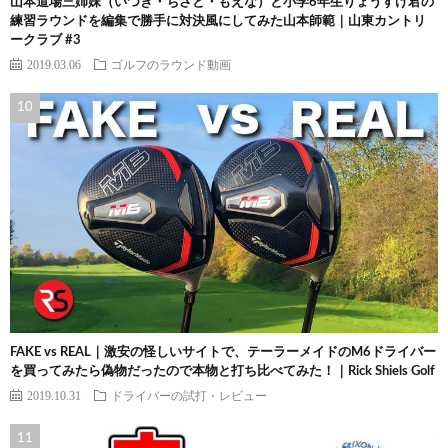
山本道場三姉妹（いつき・ちさと・もえな）と小学6年生りょうすけ君の
練習ラウンドを編集で勝手に対決風にしてみた山本師範｜山東カントリ
ークラブ #3
2019.03.06
ゴルフのラウンド動画
FAKE vs REAL｜激安の怪しいサイトで、テーラーメイドのM6ドライバー
を買ってみたら偽物だったので本物と打ち比べてみた！｜Rick Shiels Golf
2019.10.31
ドライバーの試打・レビュー