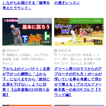
しながらお届けする「確率を
の漫才レッスン
考えたラウンド」
ゴルフのレッスン動画
ゴルフのラウンド動画
11:28
3:41
2019.05.17
2019.05.05
地面反力
,
山本誠二
,
ゴルフTV山
ラフからの打ち方
,
鈴木真一
,
グ
本道場
,
左肩
,
1年間で100を切る！
,
リーン周り
,
栗ちゃん
,
鈴木真一の炎
下から上
JOYゴルフ
,
下から上
,
金子殿下
下から上のインパクト｜左肩
グリーン周りのラフからのア
が下がった瞬間に「上から
プローチの打ち方｜ボールが
下」になりますから「絶対に
浮いている事を考慮して浮か
左肩を下げない」ように注
せて構える｜プロゴルファー
意！【山本道場の100切り企
鈴木真一の炎JOYゴルフ【ラ
画】
ウンド編】