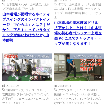
山本道場 いつき
,
山本誠二
,
ゴル
ダフリ
,
山本道場 いつき
,
山本誠
フTV山本道場
,
下から上
二
,
ゴルフTV山本道場
,
チャックリ
,
トップ
,
1年間で100を切る！
,
下から
山本道場が提唱するネイティ
上
ブスイングのインパクトイメ
山本道場の基本練習ドリル
ージ「下から上」とは？｜だ
「下から上」とは？｜山本道
から「下ろす」っていうタイ
場の初心者ゴルファー上達企
ミングが無いわけやな by 山
画 #6 これでチャックリ・ト
本師範
ップが無くなります！
ゴルフのレッスン動画
ゴルフのレッスン動画
6:34
2:04
2019.01.26
2018.09.14
飛距離アップ
,
フォロースルー
,
ダウンブロー
,
HARADAGOLF
吉田直樹レフトペルヴィススイング
,
動画レッスンチャンネル
,
振り遅れ
,
左手の甲
,
フェースコントロール
,
左
ハンドファースト
,
インパクト
,
みん
サイド
,
下から上
なのゴルフダイジェスト
,
ハンドレ