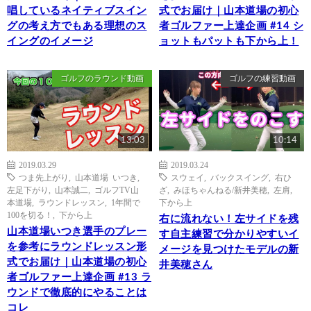
唱しているネイティブスイン
式でお届け｜山本道場の初心
グの考え方でもある理想のス
者ゴルファー上達企画 #14 シ
イングのイメージ
ョットもパットも下から上！
ゴルフのラウンド動画
ゴルフの練習動画
13:03
10:14
2019.03.29
2019.03.24
つま先上がり
,
山本道場 いつき
,
スウェイ
,
バックスイング
,
右ひ
左足下がり
,
山本誠二
,
ゴルフTV山
ざ
,
みほちゃんねる/新井美穂
,
左肩
,
本道場
,
ラウンドレッスン
,
1年間で
下から上
100を切る！
,
下から上
右に流れない！左サイドを残
山本道場いつき選手のプレー
す自主練習で分かりやすいイ
を参考にラウンドレッスン形
メージを見つけたモデルの新
式でお届け｜山本道場の初心
井美穂さん
者ゴルファー上達企画 #13 ラ
ウンドで徹底的にやることは
コレ