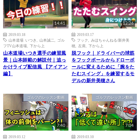
14:41
12:26
2019.03.18
2019.03.17
山本道場 いつき
,
山本誠二
,
ゴル
フック
,
みほちゃんねる/新井美
フTV山本道場
,
下から上
穂
,
左肩
,
下から上
山本道場いつき選手の練習風
脱フック｜ドライバーの球筋
景｜山本師範の解説付｜追っ
をフックボールからドローボ
かけライブ配信風 【アイアン
ールに変えるために「腕をた
編】
たむスイング」を練習するモ
デルの新井美穂さん
ゴルフのレッスン動画
ゴルフのレッスン動画
7:40
7:04
2019.03.12
2019.03.10