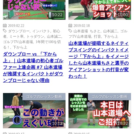
10:22
11:00
2019.02.22
2019.02.18
ダウンブロー
,
インパクト
,
初心
山本道場 ちさと
,
山本誠二
,
ゴル
者
,
ミート率
,
トゥダウン
,
山本誠二
,
フTV山本道場
,
打音
,
下から上
ゴルフTV山本道場
,
1年間で100を切
山本道場が提唱するネイティ
る！
,
下から上
ブスイングのインパクトイメ
ダウンブロー vs 「下から
ージ「下から上」をイメージ
上」｜山本道場の初心者ゴル
したら山本道場ちさと選手の
ファー上達企画 #7 山本道場
アイアンショットの打音が変
が推奨するインパクトがダウ
わった！
ンブローじゃない理由
ゴルフのレッスン動画
ゴルフのレッスン動画
10:12
18:32
2019.02.17
2019.02.15