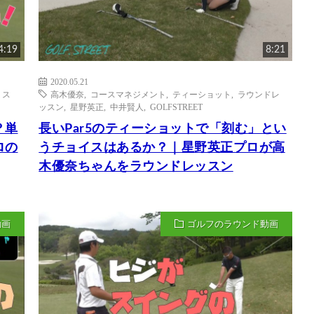
4:19
8:21
2020.05.21
,
ス
高木優奈
,
コースマネジメント
,
ティーショット
,
ラウンドレ
ッスン
,
星野英正
,
中井賢人
,
GOLFSTREET
？単
長いPar5のティーショットで「刻む」とい
ロの
うチョイスはあるか？｜星野英正プロが高
木優奈ちゃんをラウンドレッスン
動画
ゴルフのラウンド動画