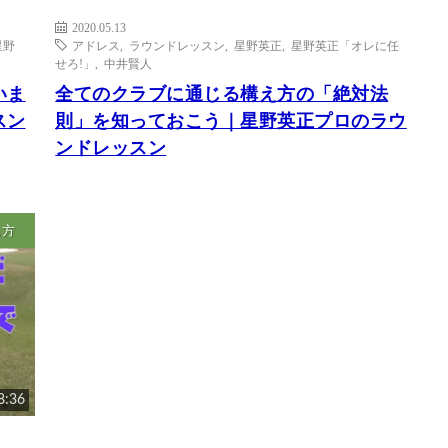
2020.05.13
星野
アドレス
,
ラウンドレッスン
,
星野英正
,
星野英正「オレに任
せろ!」
,
中井賢人
いま
全てのクラブに通じる構え方の「絶対法
スン
則」を知っておこう｜星野英正プロのラウ
ンドレッスン
ち方
8:36