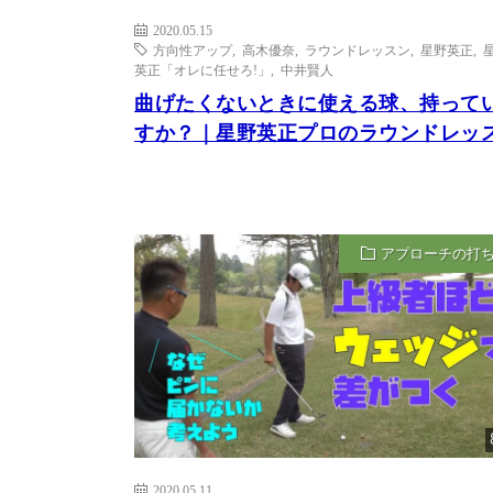
2020.05.15
方向性アップ
,
高木優奈
,
ラウンドレッスン
,
星野英正
,
英正「オレに任せろ!」
,
中井賢人
曲げたくないときに使える球、持って
すか？｜星野英正プロのラウンドレッ
アプローチの打
2020.05.11