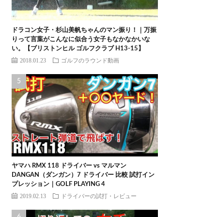
ドラコン女子・杉山美帆ちゃんのマン振り！｜万振
りって言葉がこんなに似合う女子もなかなかいな
い。【ブリストンヒル ゴルフクラブ H13-15】
2018.01.23
ゴルフのラウンド動画
ヤマハ RMX 118 ドライバー vs マルマン
DANGAN（ダンガン）7 ドライバー 比較 試打イン
プレッション｜GOLF PLAYING 4
2019.02.13
ドライバーの試打・レビュー