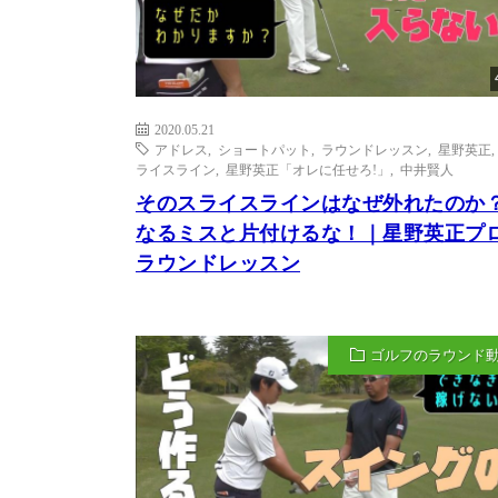
2020.05.21
アドレス
,
ショートパット
,
ラウンドレッスン
,
星野英正
ライスライン
,
星野英正「オレに任せろ!」
,
中井賢人
そのスライスラインはなぜ外れたのか
なるミスと片付けるな！｜星野英正プ
ラウンドレッスン
ゴルフのラウンド