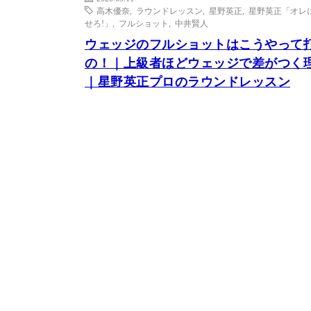
高木優奈
,
ラウンドレッスン
,
星野英正
,
星野英正「オレ
せろ!」
,
フルショット
,
中井賢人
ウェッジのフルショットはこうやって
の！｜上級者ほどウェッジで差がつく
｜星野英正プロのラウンドレッスン