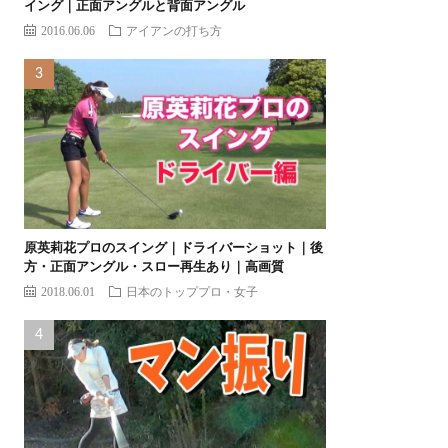
イング｜正面アングルと背面アングル
2016.06.06
アイアンの打ち方
原英莉花プロのスイング｜ドライバーショット｜後
方・正面アングル・スロー再生あり｜高画質
2018.06.01
日本のトッププロ・女子