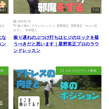
3:22
7:21
2020.05.18
任せ
振り遅れ
,
ラウンドレッスン
,
星野英正
,
星野英正「オレに任
せろ!」
,
中井賢人
にな
振り遅れのぶつけ打ちはヒジのロックを疑
スン
うべきだと思います｜星野英正プロのラウ
ンドレッスン
動画
ゴルフのラウンド動画