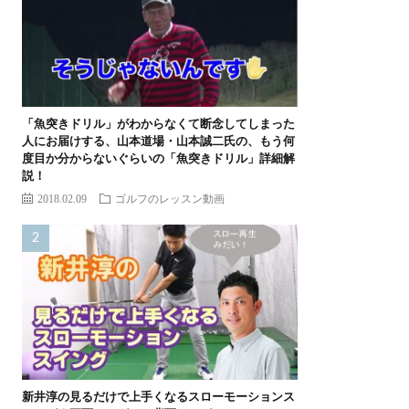
「魚突きドリル」がわからなくて断念してしまった
人にお届けする、山本道場・山本誠二氏の、もう何
度目か分からないぐらいの「魚突きドリル」詳細解
説！
2018.02.09
ゴルフのレッスン動画
新井淳の見るだけで上手くなるスローモーションス