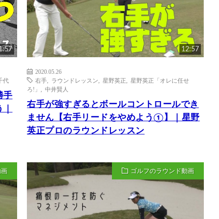
1:57
12:57
2020.05.26
千代
右手
,
ラウンドレッスン
,
星野英正
,
星野英正「オレに任せ
ろ!」
,
中井賢人
勝手
右手が強すぎるとボールコントロールでき
う｜
ません【右手リードをやめよう①】｜星野
英正プロのラウンドレッスン
動画
ゴルフのラウンド動画