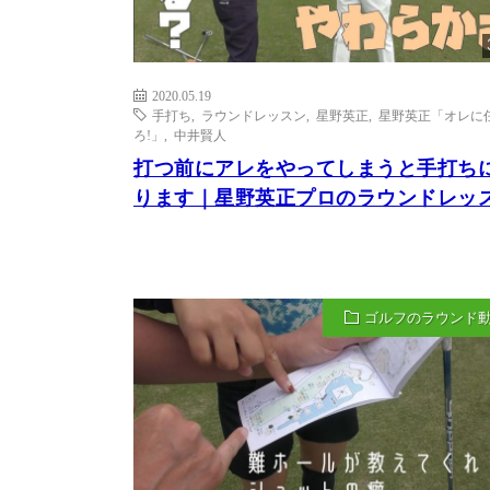
2020.05.19
手打ち
,
ラウンドレッスン
,
星野英正
,
星野英正「オレに
ろ!」
,
中井賢人
打つ前にアレをやってしまうと手打ち
ります｜星野英正プロのラウンドレッ
ゴルフのラウンド