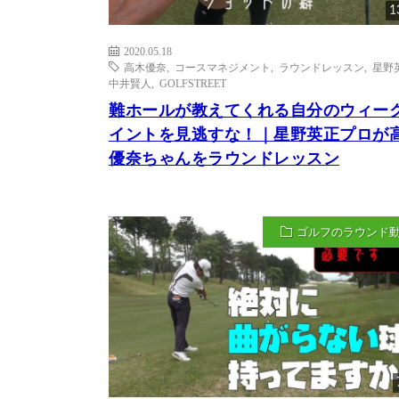
1
2020.05.18
高木優奈
,
コースマネジメント
,
ラウンドレッスン
,
星野
中井賢人
,
GOLFSTREET
難ホールが教えてくれる自分のウィー
イントを見逃すな！｜星野英正プロが
優奈ちゃんをラウンドレッスン
ゴルフのラウンド