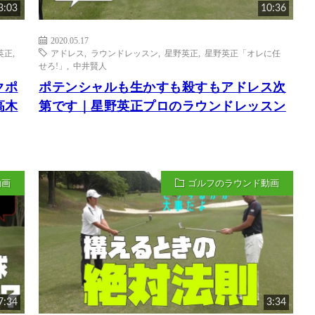
3:03
10:36
2020.05.17
英正
,
アドレス
,
ラウンドレッスン
,
星野英正
,
星野英正「オレに任
せろ!」
,
中井賢人
クポ
ポテンシャルも生かすも殺すもアドレス次
高木
第です｜星野英正プロのラウンドレッスン
動画
ゴルフのラウンド動画
7:34
3:34