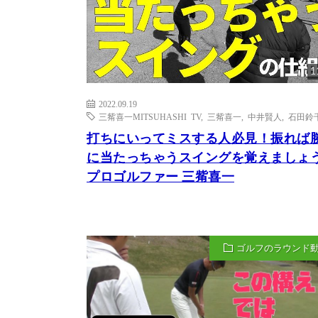
1
2022.09.19
三觜喜一MITSUHASHI TV
,
三觜喜一
,
中井賢人
,
石田鈴
打ちにいってミスする人必見！振れば
に当たっちゃうスイングを覚えましょ
プロゴルファー 三觜喜一
ゴルフのラウンド