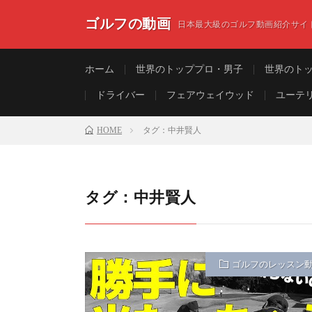
ゴルフの動画
日本最大級のゴルフ動画紹介サイ
ホーム
世界のトッププロ・男子
世界のト
ドライバー
フェアウェイウッド
ユーテ
HOME
タグ：中井賢人
タグ：中井賢人
ゴルフのレッスン