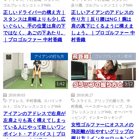
ゴルフレッスンコミックWeb
反り腰
,
ゴルフレッスンコミックWeb
正しいドライバーの構え方｜
正しいアイアンのアドレスの
スタンスは肩幅よりも少し広
作り方｜反り腰はNG！腕は
いぐらい。手の位置は肩の下
肩の真下にくるように構えま
ではなく、あごの下あたり。
しょう。｜プロゴルファー 中
｜プロゴルファー 中村香織
村香織
アイアンの打ち方
ゴルフのレッスン動画
1:42
3:52
2018.09.03
2018.08.27
アドレス
,
中村香織
,
スパインチ
スライス
,
グリップの握り方
,
中
ルト
,
ゴルフレッスンコミックWeb
村香織
,
ベースボールグリップ
,
ゴル
フレッスンコミックWeb
,
オーバーラ
アイアンのアドレスで右肩が
ッピング
,
インターロッキング
左肩よりも高く構えてしまっ
女性ゴルファーにオススメの
ている人にやって欲しいワン
飛距離が出やすいグリップの
ポイント・アドバイス｜プロ
握り方｜インターロッキング