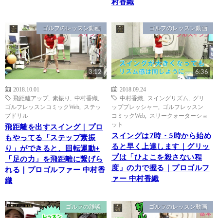
村香織
ゴルフのレッスン動画
ゴルフのレッスン動画
3:12
6:36
2018.10.01
2018.09.24
飛距離アップ
,
素振り
,
中村香織
,
中村香織
,
スイングリズム
,
グリ
ゴルフレッスンコミックWeb
,
ステッ
ッププレッシャー
,
ゴルフレッスン
プドリル
コミックWeb
,
スリークォーターショ
ット
飛距離を出すスイング｜プロ
スイングは7時・5時から始め
もやってる「ステップ素振
ると早く上達します｜グリッ
り」ができると、回転運動+
プは「ひよこを殺さない程
「足の力」を飛距離に繋げら
度」の力で握る｜プロゴルフ
れる｜プロゴルファー 中村香
ァー 中村香織
織
ゴルフの雑談
ゴルフのレッスン動画