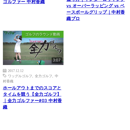
ゴルファー 中村香織
vs オーバーラッピング vs ベ
ースボールグリップ｜中村香
織プロ
ゴルフのラウンド動画
3:07
2017.12.12
ワッグルゴルフ
,
全力ゴルフ
,
中
村香織
ホールアウトまでのスコアと
タイムを競う【全力ゴルフ】
｜全力ゴルファー#03 中村香
織