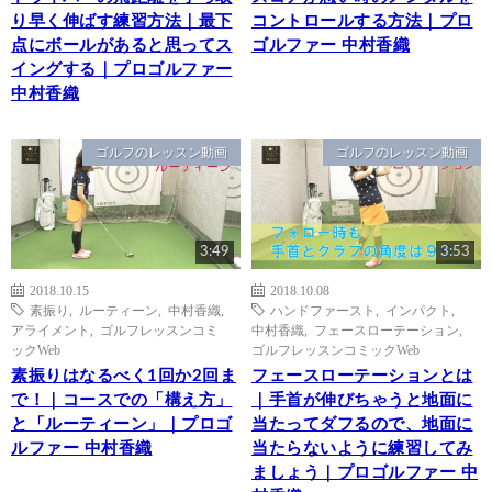
り早く伸ばす練習方法｜最下
コントロールする方法｜プロ
点にボールがあると思ってス
ゴルファー 中村香織
イングする｜プロゴルファー
中村香織
ゴルフのレッスン動画
ゴルフのレッスン動画
3:49
3:53
2018.10.15
2018.10.08
素振り
,
ルーティーン
,
中村香織
,
ハンドファースト
,
インパクト
,
アライメント
,
ゴルフレッスンコミ
中村香織
,
フェースローテーション
,
ックWeb
ゴルフレッスンコミックWeb
素振りはなるべく1回か2回ま
フェースローテーションとは
で！｜コースでの「構え方」
｜手首が伸びちゃうと地面に
と「ルーティーン」｜プロゴ
当たってダフるので、地面に
ルファー 中村香織
当たらないように練習してみ
ましょう｜プロゴルファー 中