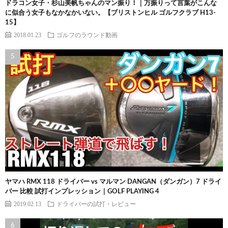
ドラコン女子・杉山美帆ちゃんのマン振り！｜万振りって言葉がこんな
に似合う女子もなかなかいない。【ブリストンヒル ゴルフクラブ H13-
15】
2018.01.23
ゴルフのラウンド動画
ヤマハ RMX 118 ドライバー vs マルマン DANGAN（ダンガン）7 ドライ
バー 比較 試打インプレッション｜GOLF PLAYING 4
2019.02.13
ドライバーの試打・レビュー