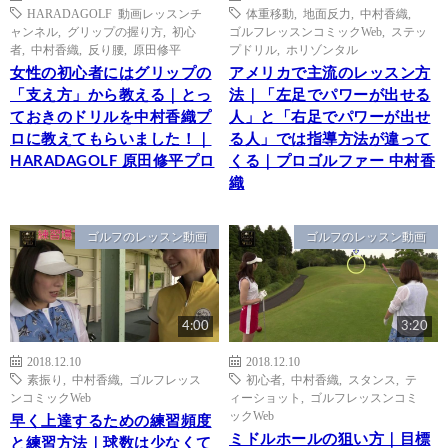
HARADAGOLF 動画レッスンチ
体重移動
,
地面反力
,
中村香織
,
ャンネル
,
グリップの握り方
,
初心
ゴルフレッスンコミックWeb
,
ステッ
者
,
中村香織
,
反り腰
,
原田修平
プドリル
,
ホリゾンタル
女性の初心者にはグリップの
アメリカで主流のレッスン方
「支え方」から教える｜とっ
法｜「左足でパワーが出せる
ておきのドリルを中村香織プ
人」と「右足でパワーが出せ
ロに教えてもらいました！｜
る人」では指導方法が違って
HARADAGOLF 原田修平プロ
くる｜プロゴルファー 中村香
織
ゴルフのレッスン動画
ゴルフのレッスン動画
4:00
3:20
2018.12.10
2018.12.10
素振り
,
中村香織
,
ゴルフレッス
初心者
,
中村香織
,
スタンス
,
テ
ンコミックWeb
ィーショット
,
ゴルフレッスンコミ
ックWeb
早く上達するための練習頻度
ミドルホールの狙い方｜目標
と練習方法｜球数は少なくて