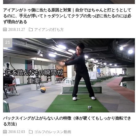
アイアンがトゥ側に当たる原因と対策｜自分ではちゃんと打とうとして
るのに、手元が浮いてトゥダウンしてクラブの先っぽに当たるのには必
ず理由がある
2018.11.27
アイアンの打ち方
バックスイングが上がらない人の特徴（体が硬くてもしっかり捻転でき
る方法）
2016.12.03
ゴルフのレッスン動画