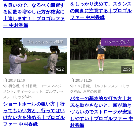
をしっかり決めて、スタンス
も良いので、なるべく練習す
の向きに注意する｜プロゴル
る回数を増やした方が確実に
ファー 中村香織
上達します！｜プロゴルファ
ー 中村香織
ゴルフのレッスン動画
パターの打ち方
4:22
2:56
2018.12.10
2018.11.26
初心者
,
中村香織
,
コースマネジ
中村香織
,
ゴルフレッスンコミッ
メント
,
ティーショット
,
ゴルフレッ
クWeb
,
お尻の位置
スンコミックWeb
パターの基本的な打ち方｜お
ショートホールの狙い方｜行
尻を動かさないと、頭が動き
ってもいい方と、行ってはい
づらいのでストロークが安定
けない方を決める｜プロゴル
しやすい｜プロゴルファー 中
ファー 中村香織
村香織