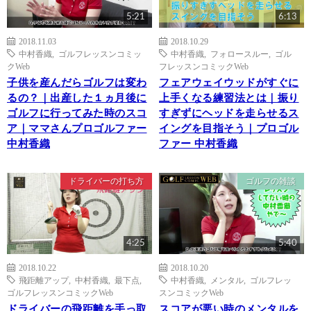
5:21
6:13
2018.11.03
2018.10.29
中村香織
,
ゴルフレッスンコミッ
中村香織
,
フォロースルー
,
ゴル
クWeb
フレッスンコミックWeb
子供を産んだらゴルフは変わ
フェアウェイウッドがすぐに
るの？｜出産した１ヵ月後に
上手くなる練習法とは｜振り
ゴルフに行ってみた時のスコ
すぎずにヘッドを走らせるス
ア｜ママさんプロゴルファー
イングを目指そう｜プロゴル
中村香織
ファー 中村香織
ドライバーの打ち方
ゴルフの雑談
4:25
5:40
2018.10.22
2018.10.20
飛距離アップ
,
中村香織
,
最下点
,
中村香織
,
メンタル
,
ゴルフレッ
ゴルフレッスンコミックWeb
スンコミックWeb
ドライバーの飛距離を手っ取
スコアが悪い時のメンタルを