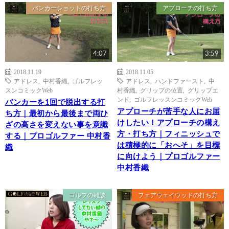
バンカーショットの打ち方
アプローチの打ち方
4:07
3:59
2018.11.19
2018.11.05
アドレス
,
中村香織
,
ゴルフレッ
アドレス
,
ハンドファースト
,
中
スンコミックWeb
村香織
,
グリップの位置
,
グリップエ
ンド
,
ゴルフレッスンコミックWeb
バンカーを1回で脱出する打
アプローチが苦手な人にお届
ち方｜最初から最後まで両ひ
けしたい！アプローチの構え
ざの高さを変えない事を意識
方・打ち方｜フィニッシュで
する｜プロゴルファー 中村香
は積極的に「おへそ」を目標
織
に向けよう｜プロゴルファー
中村香織
ゴルフの雑談
フェアウェイウッドの打ち方