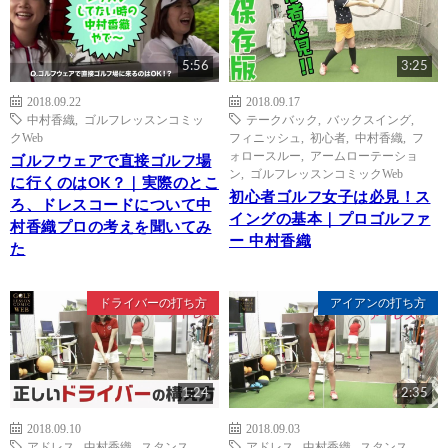
5:56
3:25
2018.09.22
2018.09.17
中村香織
,
ゴルフレッスンコミッ
テークバック
,
バックスイング
,
クWeb
フィニッシュ
,
初心者
,
中村香織
,
フ
ォロースルー
,
アームローテーショ
ゴルフウェアで直接ゴルフ場
ン
,
ゴルフレッスンコミックWeb
に行くのはOK？｜実際のとこ
初心者ゴルフ女子は必見！ス
ろ、ドレスコードについて中
イングの基本｜プロゴルファ
村香織プロの考えを聞いてみ
ー 中村香織
た
ドライバーの打ち方
アイアンの打ち方
1:24
2:35
2018.09.10
2018.09.03
アドレス
,
中村香織
,
スタンス
,
アドレス
,
中村香織
,
スタンス
,