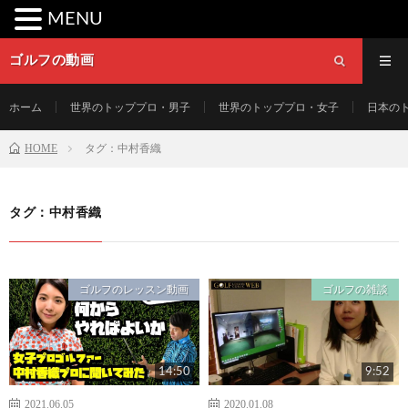
MENU
ゴルフの動画
ホーム
世界のトッププロ・男子
世界のトッププロ・女子
日本の
HOME
タグ：中村香織
タグ：中村香織
ゴルフのレッスン動画
ゴルフの雑談
14:50
9:52
2021.06.05
2020.01.08