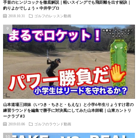
手首のヒンジコックを徹底解説｜軽いスイングでも飛距離を出す秘訣｜
釣りよかでしょう × 中井学プロ
2018.10.31
ゴルフのレッスン動画
山本道場三姉妹（いつき・ちさと・もえな）と小学6年生りょうすけ君の
練習ラウンドを編集で勝手に対決風にしてみた山本師範｜山東カントリ
ークラブ #3
2019.03.06
ゴルフのラウンド動画