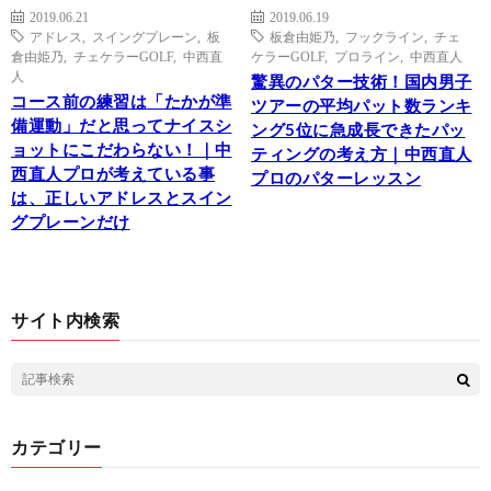
2019.06.21
2019.06.19
アドレス
,
スイングプレーン
,
板
板倉由姫乃
,
フックライン
,
チェ
倉由姫乃
,
チェケラーGOLF
,
中西直
ケラーGOLF
,
プロライン
,
中西直人
人
驚異のパター技術！国内男子
コース前の練習は「たかが準
ツアーの平均パット数ランキ
備運動」だと思ってナイスシ
ング5位に急成長できたパッ
ョットにこだわらない！｜中
ティングの考え方｜中西直人
西直人プロが考えている事
プロのパターレッスン
は、正しいアドレスとスイン
グプレーンだけ
サイト内検索
カテゴリー