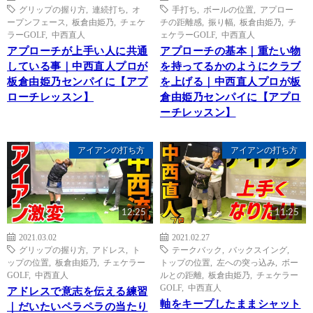
グリップの握り方
,
連続打ち
,
オ
手打ち
,
ボールの位置
,
アプロー
ープンフェース
,
板倉由姫乃
,
チェケ
チの距離感
,
振り幅
,
板倉由姫乃
,
チ
ラーGOLF
,
中西直人
ェケラーGOLF
,
中西直人
アプローチが上手い人に共通
アプローチの基本｜重たい物
している事｜中西直人プロが
を持ってるかのようにクラブ
板倉由姫乃センパイに【アプ
を上げる｜中西直人プロが板
ローチレッスン】
倉由姫乃センパイに【アプロ
ーチレッスン】
アイアンの打ち方
アイアンの打ち方
12:25
11:25
2021.03.02
2021.02.27
グリップの握り方
,
アドレス
,
ト
テークバック
,
バックスイング
,
ップの位置
,
板倉由姫乃
,
チェケラー
トップの位置
,
左への突っ込み
,
ボー
GOLF
,
中西直人
ルとの距離
,
板倉由姫乃
,
チェケラー
GOLF
,
中西直人
アドレスで意志を伝える練習
軸をキープしたままシャット
｜だいたいペラペラの当たり