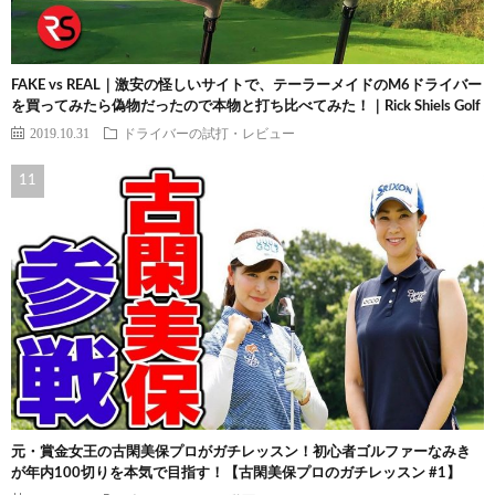
FAKE vs REAL｜激安の怪しいサイトで、テーラーメイドのM6ドライバー
を買ってみたら偽物だったので本物と打ち比べてみた！｜Rick Shiels Golf
2019.10.31
ドライバーの試打・レビュー
元・賞金女王の古閑美保プロがガチレッスン！初心者ゴルファーなみき
が年内100切りを本気で目指す！【古閑美保プロのガチレッスン #1】