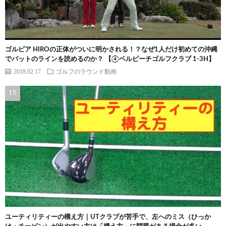
ゴルピア HIROの正体がついに明かされる！？なぜ1人だけ初めての沖縄
でパットのラインを読めるのか？ 【④ベルビーチゴルフクラブ 1-3H】
2018.02.17
ゴルフのラウンド動画
ユーティリティーの構え方｜UTクラブが苦手で、左へのミス（ひっか