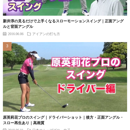
新井淳の見るだけで上手くなるスローモーションスイング｜正面アング
ルと背面アングル
2016.06.06
アイアンの打ち方
原英莉花プロのスイング｜ドライバーショット｜後方・正面アングル・
スロー再生あり｜高画質
2018.06.01
日本のトッププロ・女子