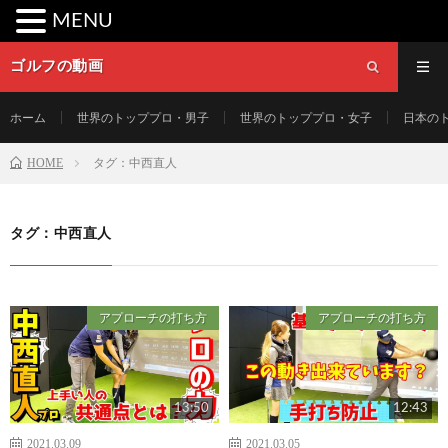
MENU
ゴルフの動画
ホーム
世界のトッププロ・男子
世界のトッププロ・女子
日本の
HOME
タグ：中西直人
タグ：中西直人
アプローチの打ち方
アプローチの打ち方
13:50
12:43
2021.03.09
2021.03.05