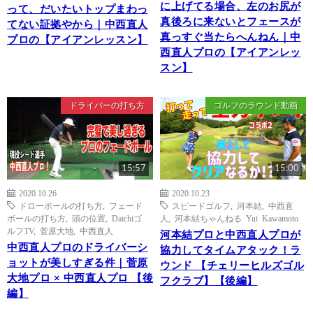
に上げてる場合、左のお尻が
って、だいたいトップまわっ
真後ろに来ないとフェースが
てない証拠やから｜中西直人
真っすぐ当たらへんねん｜中
プロの【アイアンレッスン】
西直人プロの【アイアンレッ
スン】
ドライバーの打ち方
ゴルフのラウンド動画
15:57
15:00
2020.10.26
2020.10.23
ドローボールの打ち方
,
フェード
スピードゴルフ
,
河本結
,
中西直
ボールの打ち方
,
頭の位置
,
Daichiゴ
人
,
河本結ちゃんねる Yui Kawamoto
ルフTV
,
菅原大地
,
中西直人
河本結プロと中西直人プロが
中西直人プロのドライバーシ
協力してタイムアタック！ラ
ョットが美しすぎる件｜菅原
ウンド 【チェリーヒルズゴル
大地プロ × 中西直人プロ 【後
フクラブ】【後編】
編】