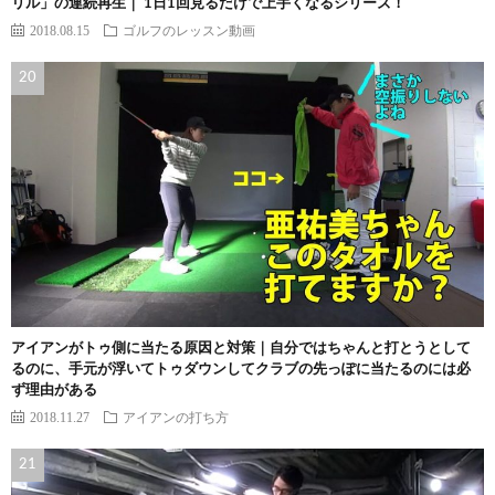
リル」の連続再生｜ 1日1回見るだけで上手くなるシリーズ！
2018.08.15
ゴルフのレッスン動画
アイアンがトゥ側に当たる原因と対策｜自分ではちゃんと打とうとして
るのに、手元が浮いてトゥダウンしてクラブの先っぽに当たるのには必
ず理由がある
2018.11.27
アイアンの打ち方