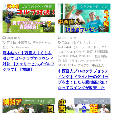
ゴルフのラウンド動画
クラブセッティング
26:51
26:41
2020.10.22
2019.06.29
河本結
,
中西直人
,
河本結ちゃん
Titleist（タイトリスト）
,
ねる Yui Kawamoto
TaylorMade（テーラーメイド）
,
M2
フェアウェイウッド 2017
,
SPEEDER
河本結 vs 中西直人｜くじを
EVOLUTION4
,
P790 UDI
,
板倉由姫
引いて出たクラブでラウンド
乃
,
M6 ドライバー
,
チェケラー
対決 【チェリーヒルズゴルフ
GOLF
,
P.7TW アイアン
,
中西直人
クラブ】【前編】
中西直人プロのクラブセッテ
ィング｜ドライバーのグリッ
プを太くしたら親指痛が無く
なってスイングが改善した
アプローチの打ち方
ゴルフのレッスン動画