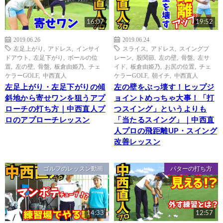
16:07
19:52
2019.06.26
2019.06.24
左足上がり
,
アドレス
,
インサイ
スライス
,
アドレス
,
スイングプ
ドアウト
,
左足下がり
,
ボールの位
レーン
,
股関節
,
左の壁
,
骨盤
,
左サ
置
,
左の壁
,
骨盤
,
板倉由姫乃
,
チェ
イド
,
板倉由姫乃
,
お尻の位置
,
チェ
ケラーGOLF
,
中西直人
ケラーGOLF
,
朝イチ
,
中西直人
左足上がり・左足下がりの傾
左の壁をぶっ壊す！ヒップジ
斜地から寄せワンを狙うアプ
ョイントめっちゃ大事！「打
ローチの打ち方｜中西直人プ
つスイング」というよりも
ロのアプローチレッスン
「当たるスイング」｜中西直
人プロの飛距離UP・スイング
改善レッスン
ゴルフのレッスン動画
パターの打ち方
14:33
12:57