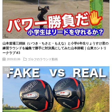
山本道場三姉妹（いつき・ちさと・もえな）と小学6年生りょうすけ君の
練習ラウンドを編集で勝手に対決風にしてみた山本師範｜山東カントリ
ークラブ #3
2019.03.06
ゴルフのラウンド動画