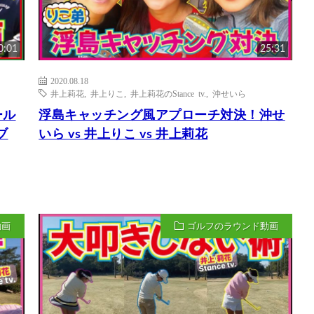
0:01
25:31
2020.08.18
井上莉花
,
井上りこ
,
井上莉花のStance tv.
,
沖せいら
ール
浮島キャッチング風アプローチ対決！沖せ
ブ
いら vs 井上りこ vs 井上莉花
動画
ゴルフのラウンド動画