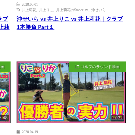
2020.05.01
井上莉花
,
井上りこ
,
井上莉花のStance tv.
,
沖せいら
ラブ
沖せいら vs 井上りこ vs 井上莉花｜クラブ
井上莉
1本勝負 Part１
動画
ゴルフのラウンド動画
5:48
17:32
2020.04.19