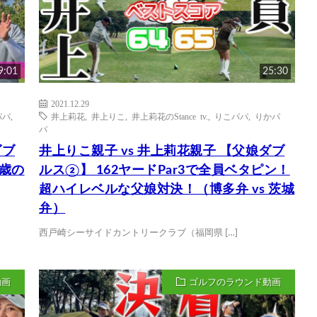
9:01
25:30
2021.12.29
パパ
,
井上莉花
,
井上りこ
,
井上莉花のStance tv.
,
りこパパ
,
りかパ
パ
ダブ
井上りこ親子 vs 井上莉花親子 【父娘ダブ
4歳の
ルス②】 162ヤードPar3で全員ベタピン！
超ハイレベルな父娘対決！（博多弁 vs 茨城
弁）
西戸崎シーサイドカントリークラブ（福岡県 […]
動画
ゴルフのラウンド動画