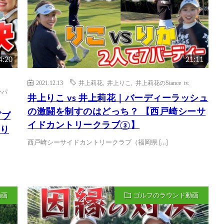
4:20
21:11
2021.12.13
井上莉花
,
井上りこ
,
井上莉花のStance tv.
かパ
井上りこ vs 井上莉花｜バーディーラッシュ
の激闘を制すのはどっち？ 【西戸崎シーサ
ダブ
イドカントリークラブ③】
上り
西戸崎シーサイドカントリークラブ（福岡県 […]
動画
ゴルフのラウンド動画