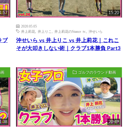
1:57
15:20
2020.05.05
井上莉花
,
井上りこ
,
井上莉花のStance tv.
,
沖せいら
ラブ
沖せいら vs 井上りこ vs 井上莉花｜これこ
そが大叩きしない術｜クラブ1本勝負 Part3
動画
ゴルフのラウンド動画
1:38
20:49