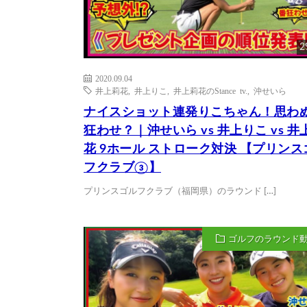
2
2020.09.04
井上莉花
,
井上りこ
,
井上莉花のStance tv.
,
沖せいら
ナイスショット連発りこちゃん！思わ
狂わせ？｜沖せいら vs 井上りこ vs 井
花 9ホール ストローク対決 【プリンス
フクラブ③】
プリンスゴルフクラブ（福岡県）のラウンド […]
ゴルフのラウンド