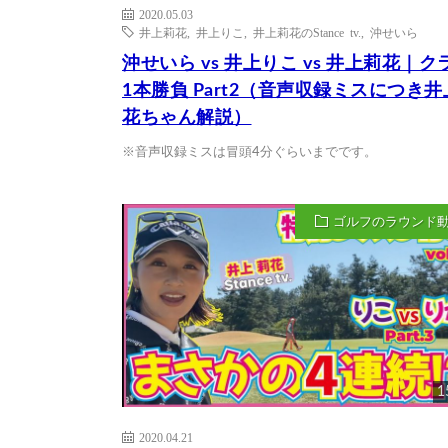
2020.05.03
井上莉花
,
井上りこ
,
井上莉花のStance tv.
,
沖せいら
沖せいら vs 井上りこ vs 井上莉花｜ク
1本勝負 Part2（音声収録ミスにつき
花ちゃん解説）
※音声収録ミスは冒頭4分ぐらいまでです。
ゴルフのラウンド
1
2020.04.21