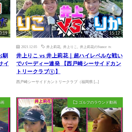
0:19
15:12
2021.12.05
井上莉花
,
井上りこ
,
井上莉花のStance tv.
お馴
井上りこ vs 井上莉花｜超ハイレベルな戦い
サイ
でバーディー連発 【西戸崎シーサイドカン
トリークラブ①】
西戸崎シーサイドカントリークラブ（福岡県 […]
動画
ゴルフのラウンド動画