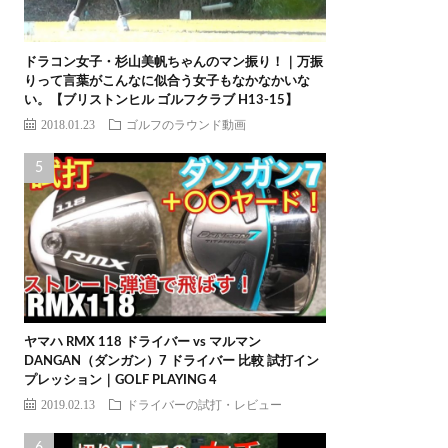
ドラコン女子・杉山美帆ちゃんのマン振り！｜万振
りって言葉がこんなに似合う女子もなかなかいな
い。【ブリストンヒル ゴルフクラブ H13-15】
2018.01.23
ゴルフのラウンド動画
ヤマハ RMX 118 ドライバー vs マルマン
DANGAN（ダンガン）7 ドライバー 比較 試打イン
プレッション｜GOLF PLAYING 4
2019.02.13
ドライバーの試打・レビュー