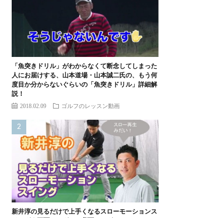
「魚突きドリル」がわからなくて断念してしまった
人にお届けする、山本道場・山本誠二氏の、もう何
度目か分からないぐらいの「魚突きドリル」詳細解
説！
2018.02.09
ゴルフのレッスン動画
新井淳の見るだけで上手くなるスローモーションス