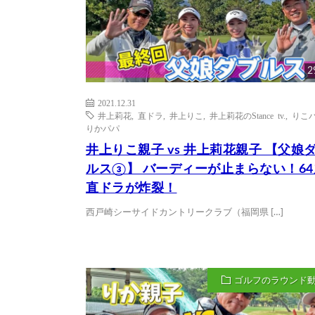
2
2021.12.31
井上莉花
,
直ドラ
,
井上りこ
,
井上莉花のStance tv.
,
りこ
りかパパ
井上りこ親子 vs 井上莉花親子 【父娘
ルス③】 バーディーが止まらない！6
直ドラが炸裂！
西戸崎シーサイドカントリークラブ（福岡県 […]
ゴルフのラウンド