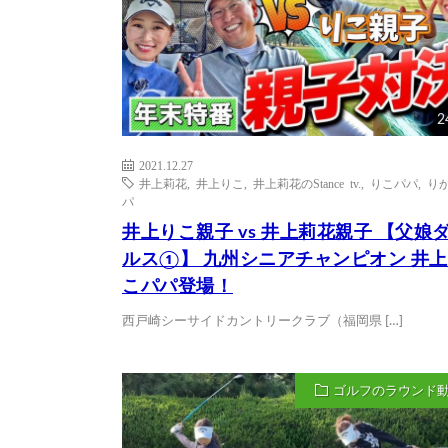
2
2021.12.27
井上莉花
,
井上りこ
,
井上莉花のStance tv.
,
りこパパ
,
り
パ
井上りこ親子 vs 井上莉花親子 【父娘
ルス①】 九州シニアチャンピオン 井
こパパ登場！
西戸崎シーサイドカントリークラブ（福岡県 […]
ゴルフのラウンド