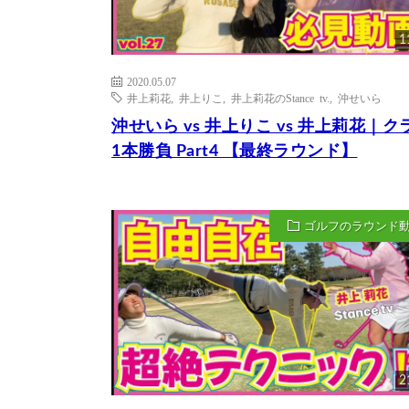
1
2020.05.07
井上莉花
,
井上りこ
,
井上莉花のStance tv.
,
沖せいら
沖せいら vs 井上りこ vs 井上莉花｜ク
1本勝負 Part4 【最終ラウンド】
ゴルフのラウンド
2