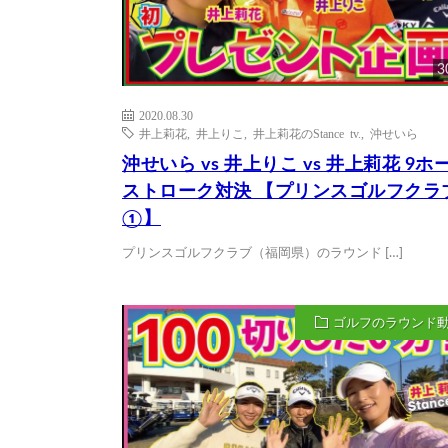
3
2020.08.30
井上莉花
,
井上りこ
,
井上莉花のStance tv.
,
沖せいら
沖せいら vs 井上りこ vs 井上莉花 9ホ
ストローク対決 【プリンスゴルフクラ
①】
プリンスゴルフクラブ（福岡県）のラウンド […]
ゴルフのラウンド