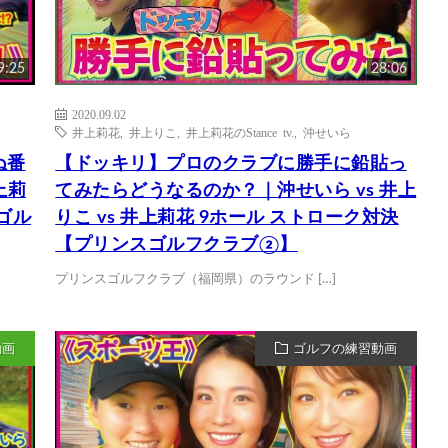
9:25
28:06
2020.09.02
井上莉花
,
井上りこ
,
井上莉花のStance tv.
,
沖せいら
ぬ番
【ドッキリ】プロのクラブに勝手に鉛貼っ
上莉
てみたらどうなるのか？｜沖せいら vs 井上
ゴル
りこ vs 井上莉花 9ホール ストローク対決
【プリンスゴルフクラブ②】
プリンスゴルフクラブ（福岡県）のラウンド […]
動画
ゴルフの練習動画