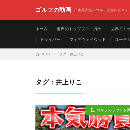
ゴルフの動画
日本最大級のゴルフ動画紹介サイ
ホーム
世界のトッププロ・男子
世界のト
ドライバー
フェアウェイウッド
ユーテ
HOME
タグ：井上りこ
タグ：井上りこ
ゴルフのラウンド