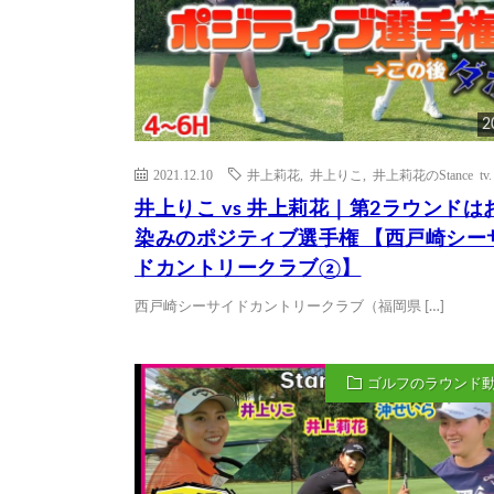
2
2021.12.10
井上莉花
,
井上りこ
,
井上莉花のStance tv.
井上りこ vs 井上莉花｜第2ラウンドは
染みのポジティブ選手権 【西戸崎シー
ドカントリークラブ②】
西戸崎シーサイドカントリークラブ（福岡県 […]
ゴルフのラウンド