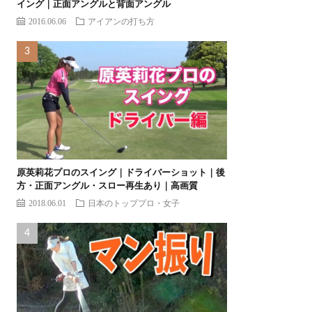
イング｜正面アングルと背面アングル
2016.06.06
アイアンの打ち方
原英莉花プロのスイング｜ドライバーショット｜後
方・正面アングル・スロー再生あり｜高画質
2018.06.01
日本のトッププロ・女子