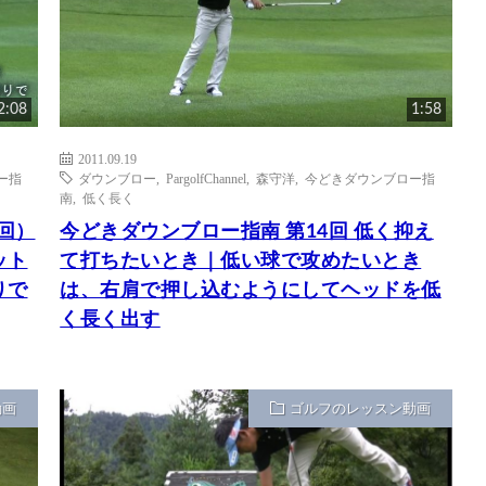
2:08
1:58
2011.09.19
ー指
ダウンブロー
,
PargolfChannel
,
森守洋
,
今どきダウンブロー指
南
,
低く長く
回）
今どきダウンブロー指南 第14回 低く抑え
ット
て打ちたいとき｜低い球で攻めたいとき
りで
は、右肩で押し込むようにしてヘッドを低
く長く出す
動画
ゴルフのレッスン動画