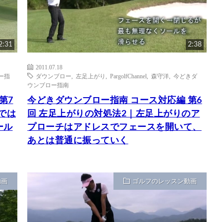
2:31
2:38
2011.07.18
ー指
ダウンブロー
,
左足上がり
,
PargolfChannel
,
森守洋
,
今どきダ
ウンブロー指南
第7
今どきダウンブロー指南 コース対応編 第6
では
回 左足上がりの対処法2｜左足上がりのア
ール
プローチはアドレスでフェースを開いて、
あとは普通に振っていく
動画
ゴルフのレッスン動画