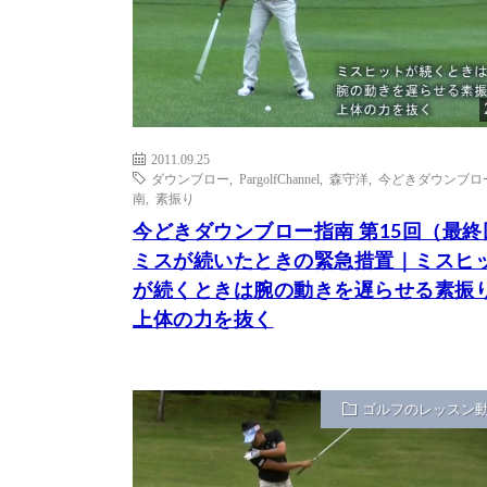
2011.09.25
ダウンブロー
,
PargolfChannel
,
森守洋
,
今どきダウンブロ
南
,
素振り
今どきダウンブロー指南 第15回（最終
ミスが続いたときの緊急措置｜ミスヒ
が続くときは腕の動きを遅らせる素振
上体の力を抜く
ゴルフのレッスン