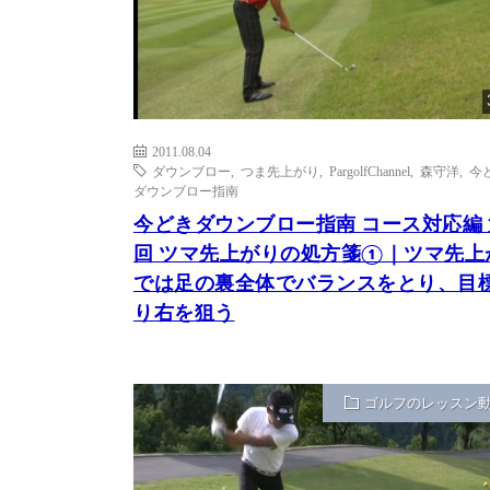
2011.08.04
ダウンブロー
,
つま先上がり
,
PargolfChannel
,
森守洋
,
今
ダウンブロー指南
今どきダウンブロー指南 コース対応編 
回 ツマ先上がりの処方箋①｜ツマ先上
では足の裏全体でバランスをとり、目
り右を狙う
ゴルフのレッスン