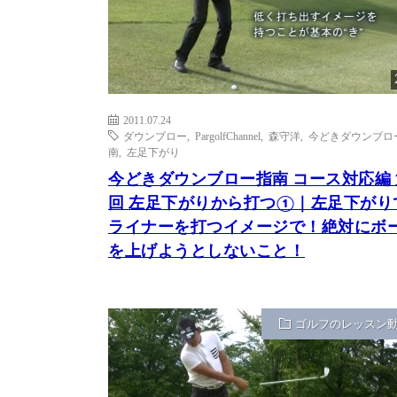
2011.07.24
ダウンブロー
,
PargolfChannel
,
森守洋
,
今どきダウンブロ
南
,
左足下がり
今どきダウンブロー指南 コース対応編 
回 左足下がりから打つ①｜左足下がり
ライナーを打つイメージで！絶対にボ
を上げようとしないこと！
ゴルフのレッスン