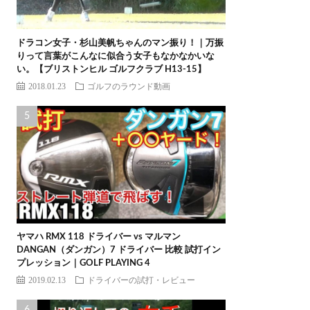
ドラコン女子・杉山美帆ちゃんのマン振り！｜万振
りって言葉がこんなに似合う女子もなかなかいな
い。【ブリストンヒル ゴルフクラブ H13-15】
2018.01.23
ゴルフのラウンド動画
ヤマハ RMX 118 ドライバー vs マルマン
DANGAN（ダンガン）7 ドライバー 比較 試打イン
プレッション｜GOLF PLAYING 4
2019.02.13
ドライバーの試打・レビュー