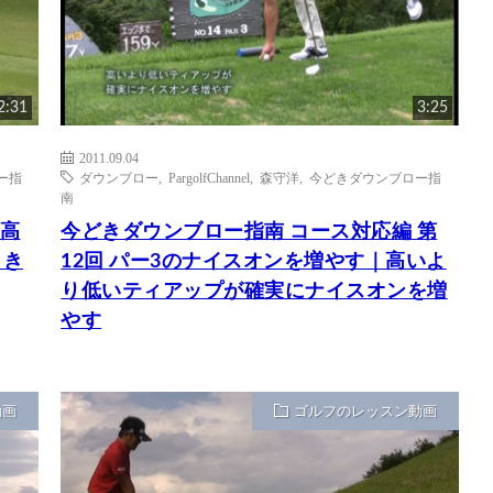
2:31
3:25
2011.09.04
ー指
ダウンブロー
,
PargolfChannel
,
森守洋
,
今どきダウンブロー指
南
に高
今どきダウンブロー指南 コース対応編 第
とき
12回 パー3のナイスオンを増やす｜高いよ
り低いティアップが確実にナイスオンを増
やす
動画
ゴルフのレッスン動画