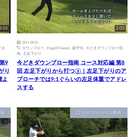
3:03
2:03
2011.08.01
どき
ダウンブロー
,
PargolfChannel
,
森守洋
,
今どきダウンブロー指
南
,
左足下がり
第9
今どきダウンブロー指南 コース対応編 第8
がり
回 左足下がりから打つ②｜左足下がりのア
標よ
プローチでは9:1ぐらいの左足体重でアドレ
スする
動画
ゴルフのレッスン動画