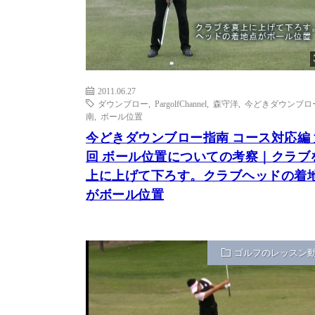
2011.06.27
ダウンブロー
,
PargolfChannel
,
森守洋
,
今どきダウンブロ
南
,
ボール位置
今どきダウンブロー指南 コース対応編 
回 ボール位置についての考察｜クラブ
上に上げて下ろす。クラブヘッドの着
がボール位置
ゴルフのレッスン