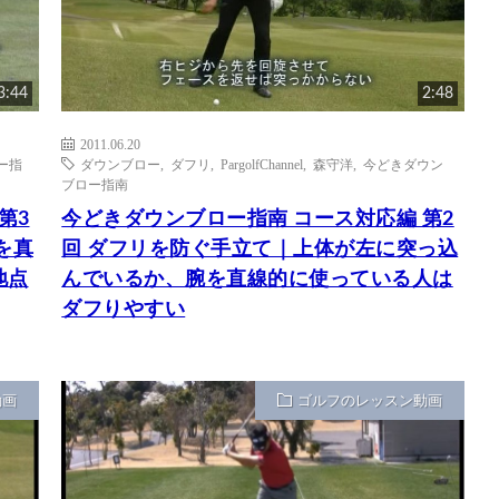
3:44
2:48
2011.06.20
ー指
ダウンブロー
,
ダフリ
,
PargolfChannel
,
森守洋
,
今どきダウン
ブロー指南
第3
今どきダウンブロー指南 コース対応編 第2
を真
回 ダフリを防ぐ手立て｜上体が左に突っ込
地点
んでいるか、腕を直線的に使っている人は
ダフりやすい
動画
ゴルフのレッスン動画