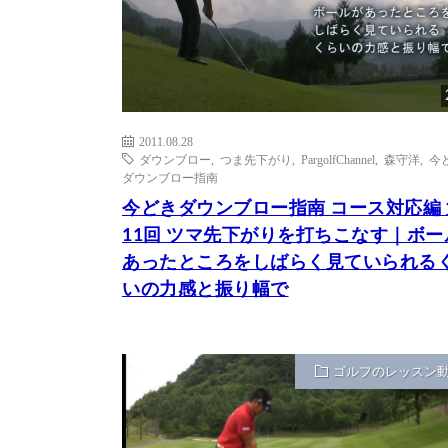
2011.08.28
ダウンブロー
,
つま先下がり
,
PargolfChannel
,
森守洋
,
今
ダウンブロー指南
今どきダウンブロー指南 コース対応編 
11回 ツマ先下がりを打ちこなす｜ボー
あったところをしばらく見ていられる
いの力感と振り幅で
ゴルフのレッスン