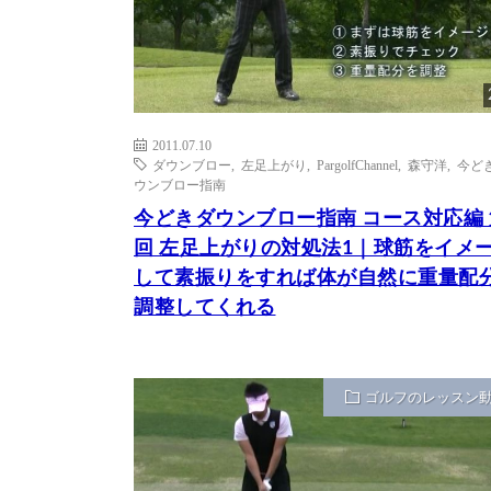
2011.07.10
ダウンブロー
,
左足上がり
,
PargolfChannel
,
森守洋
,
今ど
ウンブロー指南
今どきダウンブロー指南 コース対応編 
回 左足上がりの対処法1｜球筋をイメ
して素振りをすれば体が自然に重量配
調整してくれる
ゴルフのレッスン