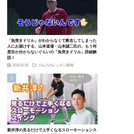
「魚突きドリル」がわからなくて断念してしまった
人にお届けする、山本道場・山本誠二氏の、もう何
度目か分からないぐらいの「魚突きドリル」詳細解
説！
2018.02.09
ゴルフのレッスン動画
新井淳の見るだけで上手くなるスローモーションス