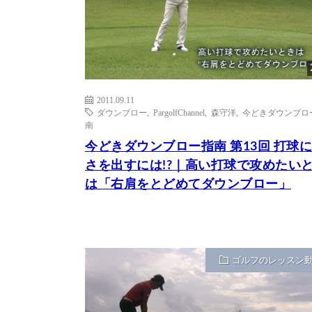
2011.09.11
ダウンブロー
,
PargolfChannel
,
森守洋
,
今どきダウンブロ
南
今どきダウンブロー指南 第13回 打球
さを出すには!?｜高い打球で攻めたい
は「右肩をとどめてダウンブロー」
ゴルフのレッスン