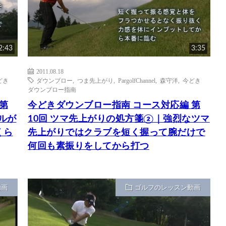
2:43
3:35
2011.08.18
どき
ダウンブロー
,
つま先上がり
,
PargolfChannel
,
森守洋
,
今どき
ダウンブロー指南
第
今どきダウンブロー指南 コース対応編 第
ルが
10回 ツマ先上がりの処方箋②｜強烈なツマ
くら
先上がりではクラブを短く握って腕だけで
何回も素振りをしてから打つ
動画
ゴルフのレッスン動画