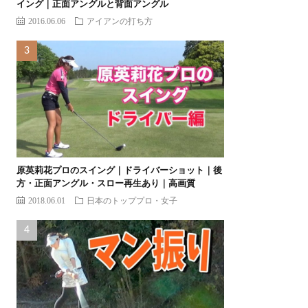
イング｜正面アングルと背面アングル
2016.06.06
アイアンの打ち方
原英莉花プロのスイング｜ドライバーショット｜後
方・正面アングル・スロー再生あり｜高画質
2018.06.01
日本のトッププロ・女子