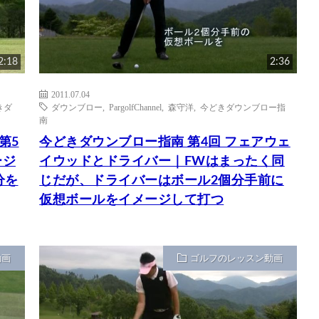
2:18
2:36
2011.07.04
きダ
ダウンブロー
,
PargolfChannel
,
森守洋
,
今どきダウンブロー指
南
第5
今どきダウンブロー指南 第4回 フェアウェ
ージ
イウッドとドライバー｜FWはまったく同
分を
じだが、ドライバーはボール2個分手前に
仮想ボールをイメージして打つ
動画
ゴルフのレッスン動画