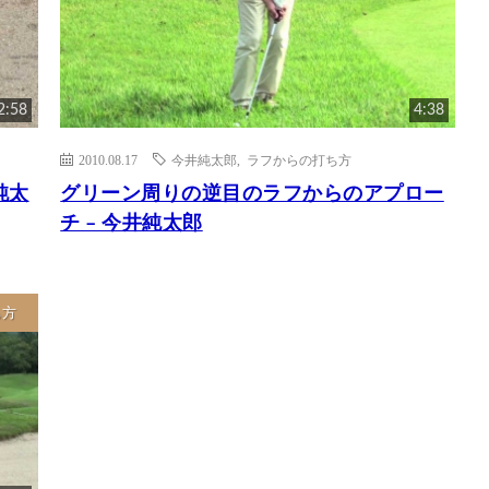
2:58
4:38
2010.08.17
今井純太郎
,
ラフからの打ち方
純太
グリーン周りの逆目のラフからのアプロー
チ – 今井純太郎
ち方