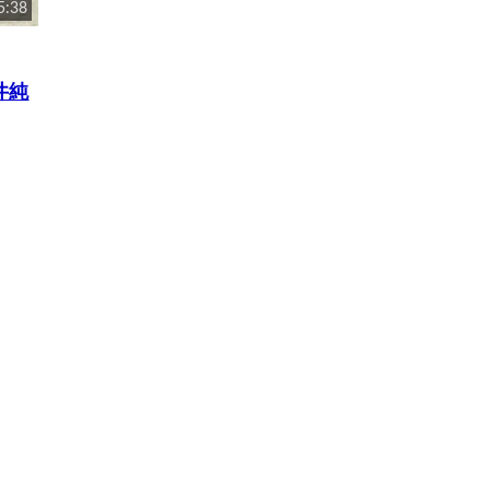
5:38
井純