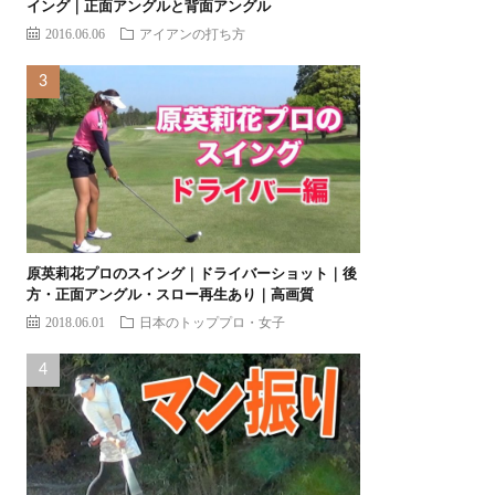
イング｜正面アングルと背面アングル
2016.06.06
アイアンの打ち方
原英莉花プロのスイング｜ドライバーショット｜後
方・正面アングル・スロー再生あり｜高画質
2018.06.01
日本のトッププロ・女子