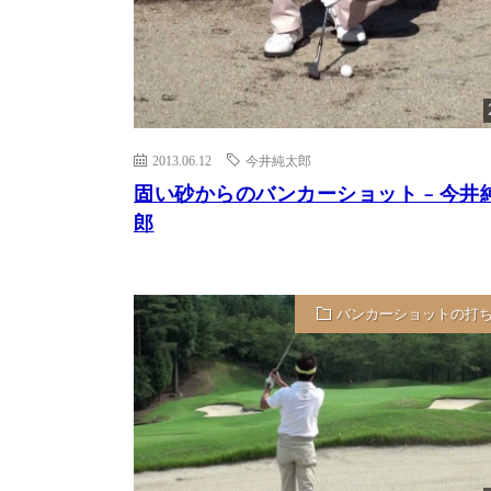
2013.06.12
今井純太郎
固い砂からのバンカーショット – 今井
郎
バンカーショットの打