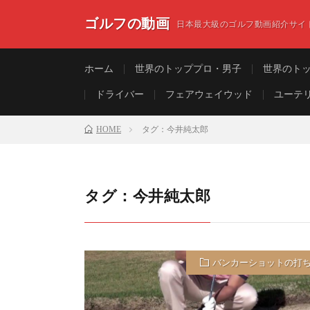
ゴルフの動画
日本最大級のゴルフ動画紹介サイ
ホーム
世界のトッププロ・男子
世界のト
ドライバー
フェアウェイウッド
ユーテ
HOME
タグ：今井純太郎
タグ：今井純太郎
バンカーショットの打