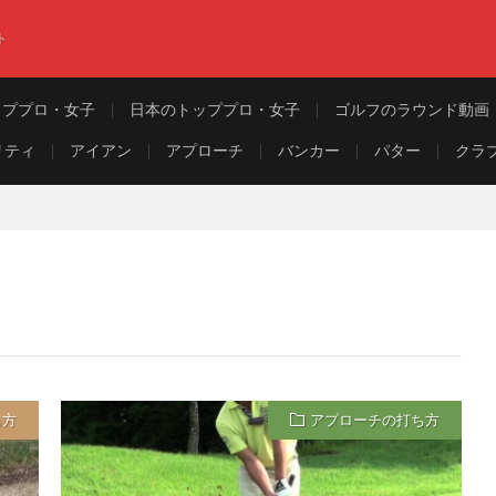
ト
ッププロ・女子
日本のトッププロ・女子
ゴルフのラウンド動画
リティ
アイアン
アプローチ
バンカー
パター
クラ
ち方
アプローチの打ち方