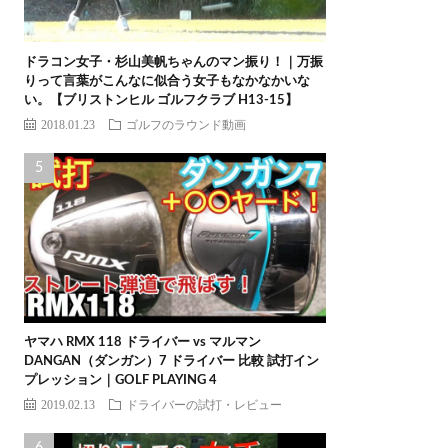
ドラコン女子・杉山美帆ちゃんのマン振り！｜万振
りって言葉がこんなに似合う女子もなかなかいな
い。【ブリストンヒル ゴルフクラブ H13-15】
2018.01.23
ゴルフのラウンド動画
ヤマハ RMX 118 ドライバー vs マルマン
DANGAN（ダンガン）7 ドライバー 比較 試打イン
プレッション｜GOLF PLAYING 4
2019.02.13
ドライバーの試打・レビュー