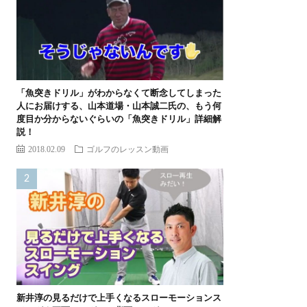
「魚突きドリル」がわからなくて断念してしまった
人にお届けする、山本道場・山本誠二氏の、もう何
度目か分からないぐらいの「魚突きドリル」詳細解
説！
2018.02.09
ゴルフのレッスン動画
新井淳の見るだけで上手くなるスローモーションス