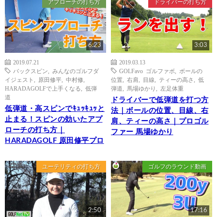
アプローチの打ち方
ドライバーの打ち方
6:23
3:03
2019.07.21
2019.03.13
バックスピン
,
みんなのゴルフダ
GOLFavo ゴルファボ
,
ボールの
イジェスト
,
原田修平
,
中村修
,
位置
,
右肩
,
目線
,
ティーの高さ
,
低
HARADAGOLFで上手くなる
,
低弾
弾道
,
馬場ゆかり
,
左足体重
道
ドライバーで低弾道を打つ方
低弾道・高スピンでｷｭｯｷｭｯと
法｜ボールの位置、目線、右
止まる！スピンの効いたアプ
肩、ティーの高さ｜プロゴル
ローチの打ち方｜
ファー 馬場ゆかり
HARADAGOLF 原田修平プロ
ユーテリティの打ち方
ゴルフのラウンド動画
2:50
17:16