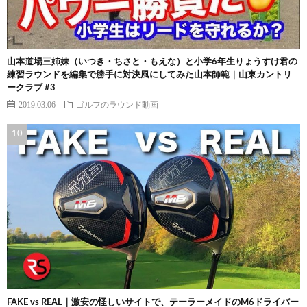
山本道場三姉妹（いつき・ちさと・もえな）と小学6年生りょうすけ君の
練習ラウンドを編集で勝手に対決風にしてみた山本師範｜山東カントリ
ークラブ #3
2019.03.06
ゴルフのラウンド動画
FAKE vs REAL｜激安の怪しいサイトで、テーラーメイドのM6ドライバー