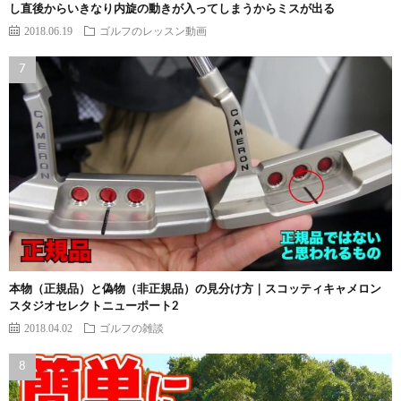
し直後からいきなり内旋の動きが入ってしまうからミスが出る
2018.06.19
ゴルフのレッスン動画
本物（正規品）と偽物（非正規品）の見分け方｜スコッティキャメロン
スタジオセレクトニューポート2
2018.04.02
ゴルフの雑談