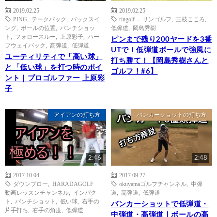
2019.02.25
2019.02.25
PING
,
テークバック
,
バックスイ
ringolf - リンゴルフ
,
三枝こころ
,
ング
,
ボールの位置
,
パンチショッ
低弾道
,
岡島秀樹
ト
,
フォロースルー
,
上原彩子
,
ハー
ピンまで残り200ヤードを3番
フウェイバック
,
高弾道
,
低弾道
UTで！低弾道ボールで強風に
ユーティリティで「高い球」
打ち勝て！【岡島秀樹さんと
と「低い球」を打つ時のポイ
ゴルフ！#6】
ント｜プロゴルファー 上原彩
子
アイアンの打ち方
バンカーショットの打ち方
2:46
2:48
2017.10.04
2017.09.27
ダウンブロー
,
HARADAGOLF
okuyamaゴルフチャンネル
,
中弾
動画レッスンチャンネル
,
インパク
道
,
高弾道
,
低弾道
ト
,
パンチショット
,
低い球
,
右手の
バンカーショットで低弾道・
片手打ち
,
右手の角度
,
低弾道
中弾道・高弾道｜ボールの高