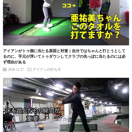
アイアンがトゥ側に当たる原因と対策｜自分ではちゃんと打とうとして
るのに、手元が浮いてトゥダウンしてクラブの先っぽに当たるのには必
ず理由がある
2018.11.27
アイアンの打ち方