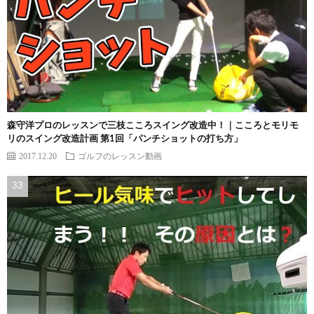
森守洋プロのレッスンで三枝こころスイング改造中！｜こころとモリモ
リのスイング改造計画 第1回「パンチショットの打ち方」
2017.12.20
ゴルフのレッスン動画