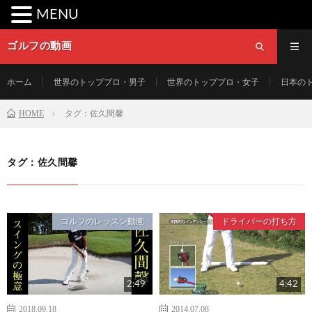
MENU
ゴルフの動画
ホーム
世界のトッププロ・男子
世界のトッププロ・女子
日本の
HOME
タグ：佐久間馨
タグ：佐久間馨
ゴルフのレッスン動画
ドライバーの打ち方
2:49
4:42
2018.09.18
2014.07.08