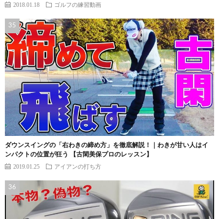
2018.01.18
ゴルフの練習動画
ダウンスイングの「右わきの締め方」を徹底解説！｜わきが甘い人はイ
ンパクトの位置が狂う 【古閑美保プロのレッスン】
2019.01.25
アイアンの打ち方