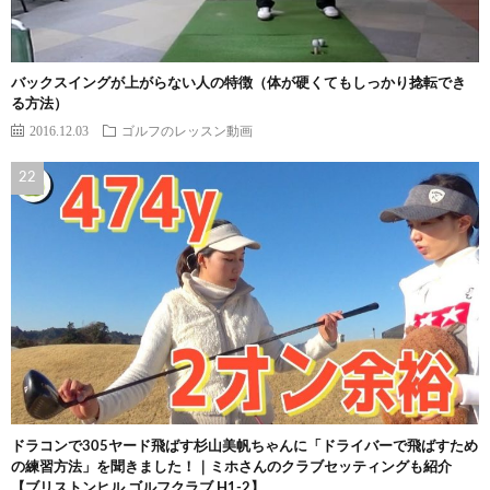
バックスイングが上がらない人の特徴（体が硬くてもしっかり捻転でき
る方法）
2016.12.03
ゴルフのレッスン動画
ドラコンで305ヤード飛ばす杉山美帆ちゃんに「ドライバーで飛ばすため
の練習方法」を聞きました！｜ミホさんのクラブセッティングも紹介
【ブリストンヒル ゴルフクラブ H1-2】