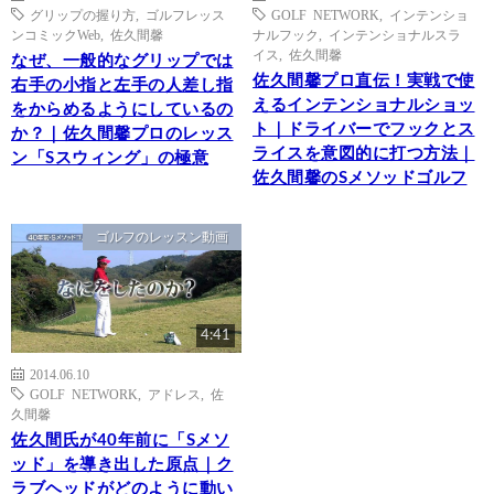
グリップの握り方
,
ゴルフレッス
GOLF NETWORK
,
インテンショ
ンコミックWeb
,
佐久間馨
ナルフック
,
インテンショナルスラ
イス
,
佐久間馨
なぜ、一般的なグリップでは
佐久間馨プロ直伝！実戦で使
右手の小指と左手の人差し指
えるインテンショナルショッ
をからめるようにしているの
ト｜ドライバーでフックとス
か？｜佐久間馨プロのレッス
ライスを意図的に打つ方法｜
ン「Sスウィング」の極意
佐久間馨のSメソッドゴルフ
ゴルフのレッスン動画
4:41
2014.06.10
GOLF NETWORK
,
アドレス
,
佐
久間馨
佐久間氏が40年前に「Sメソ
ッド」を導き出した原点｜ク
ラブヘッドがどのように動い