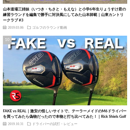
山本道場三姉妹（いつき・ちさと・もえな）と小学6年生りょうすけ君の
練習ラウンドを編集で勝手に対決風にしてみた山本師範｜山東カントリ
ークラブ #3
2019.03.06
ゴルフのラウンド動画
FAKE vs REAL｜激安の怪しいサイトで、テーラーメイドのM6ドライバー
を買ってみたら偽物だったので本物と打ち比べてみた！｜Rick Shiels Golf
2019.10.31
ドライバーの試打・レビュー