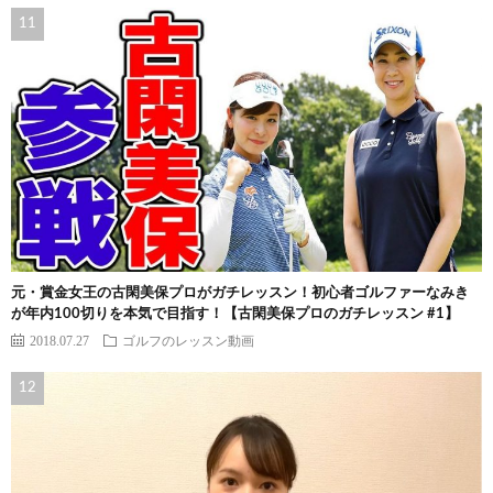
元・賞金女王の古閑美保プロがガチレッスン！初心者ゴルファーなみき
が年内100切りを本気で目指す！【古閑美保プロのガチレッスン #1】
2018.07.27
ゴルフのレッスン動画