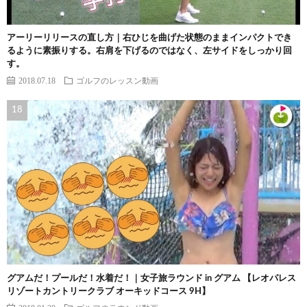
アーリーリリースの直し方｜右ひじを曲げた状態のままインパクトでき
るように素振りする。右肩を下げるのではなく、左サイドをしっかり回
す。
2018.07.18
ゴルフのレッスン動画
グアムだ！プールだ！水着だ！｜女子旅ラウンド in グアム 【レオパレス
リゾートカントリークラブ オーキッドコース 9H】