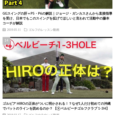
GGスイングの肝＝P5・P6の解説｜ジョージ・ガンカスさんから直接指導
を受け、日本でもこのスイングを拡げてほしいと言われて活動中の藤本
コーチが解説
2019.05.11
ゴルフのレッスン動画
ゴルピア HIROの正体がついに明かされる！？なぜ1人だけ初めての沖縄
でパットのラインを読めるのか？ 【④ベルビーチゴルフクラブ 1-3H】
2018.02.17
ゴルフのラウンド動画