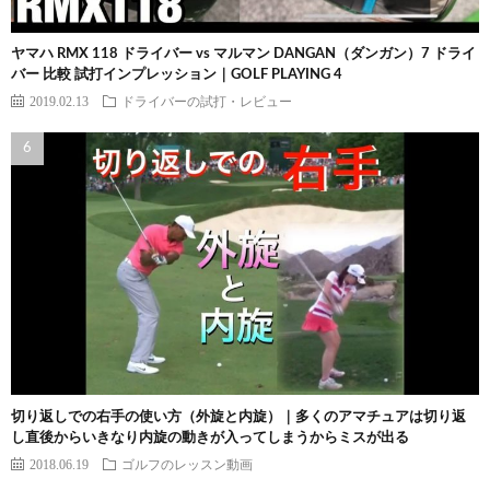
ヤマハ RMX 118 ドライバー vs マルマン DANGAN（ダンガン）7 ドライ
バー 比較 試打インプレッション｜GOLF PLAYING 4
2019.02.13
ドライバーの試打・レビュー
切り返しでの右手の使い方（外旋と内旋）｜多くのアマチュアは切り返
し直後からいきなり内旋の動きが入ってしまうからミスが出る
2018.06.19
ゴルフのレッスン動画