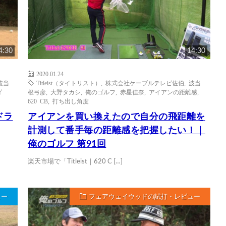
4:30
14:30
2020.01.24
波当
Titleist（タイトリスト）
,
株式会社ケーブルテレビ佐伯
,
波当
ダ
根弓彦
,
大野タカシ
,
俺のゴルフ
,
赤星佳奈
,
アイアンの距離感
,
620 CB
,
打ち出し角度
ドラ
アイアンを買い換えたので自分の飛距離を
計測して番手毎の距離感を把握したい！｜
俺のゴルフ 第91回
楽天市場で「Titleist｜620 C […]
ュー
フェアウェイウッドの試打・レビュー