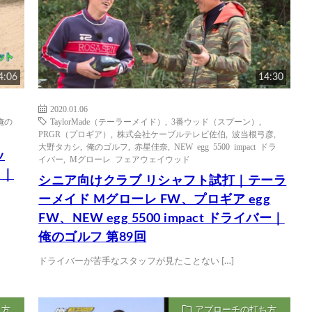
4:06
14:30
2020.01.06
俺の
TaylorMade（テーラーメイド）
,
3番ウッド（スプーン）
,
PRGR（プロギア）
,
株式会社ケーブルテレビ佐伯
,
波当根弓彦
,
大野タカシ
,
俺のゴルフ
,
赤星佳奈
,
NEW egg 5500 impact ドラ
ッ
イバー
,
Mグローレ フェアウェイウッド
？｜
シニア向けクラブ リシャフト試打｜テーラ
ーメイド Mグローレ FW、プロギア egg
FW、NEW egg 5500 impact ドライバー｜
俺のゴルフ 第89回
ドライバーが苦手なスタッフが見たことない […]
ち方
アプローチの打ち方