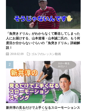
「魚突きドリル」がわからなくて断念してしまった
人にお届けする、山本道場・山本誠二氏の、もう何
度目か分からないぐらいの「魚突きドリル」詳細解
説！
2018.02.09
ゴルフのレッスン動画
新井淳の見るだけで上手くなるスローモーションス