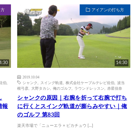
ち方
アイアンの打ち方
4:30
14:30
2019.10.04
佐伯
,
シャンク
,
スイング軌道
,
株式会社ケーブルテレビ佐伯
,
波当
根弓彦
,
大野タカシ
,
俺のゴルフ
,
ラウンドレッスン
,
赤星佳奈
し
シャンクの原因｜右腕を折って右腕で打ち
情報
に行くとスイング軌道が膨らみやすい｜俺
のゴルフ 第83回
楽天市場で「ニューエラ × ピカチュウ […]