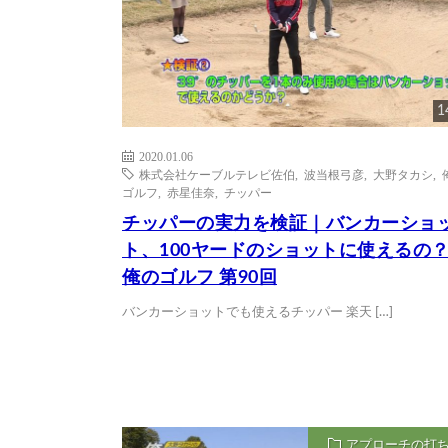
1
2020.01.06
株式会社ケーブルテレビ佐伯
,
波当根弓彦
,
大野タカシ
,
ゴルフ
,
赤星佳奈
,
チッパー
チッパーの実力を検証｜バンカーショ
ト、100ヤードのショットに使えるの
俺のゴルフ 第90回
バンカーショットでも使えるチッパー 楽天 […]
アプローチの打