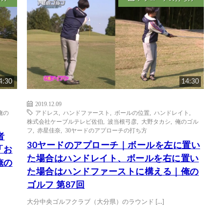
4:30
14:30
2019.12.09
俺の
アドレス
,
ハンドファースト
,
ボールの位置
,
ハンドレイト
,
株式会社ケーブルテレビ佐伯
,
波当根弓彦
,
大野タカシ
,
俺のゴル
フ
,
赤星佳奈
,
30ヤードのアプローチの打ち方
者
30ヤードのアプローチ｜ボールを左に置い
「お
た場合はハンドレイト、ボールを右に置い
俺の
た場合はハンドファーストに構える｜俺の
ゴルフ 第87回
大分中央ゴルフクラブ（大分県）のラウンド […]