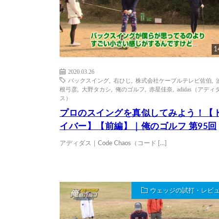
1
2020.03.26
バックスイング
,
右ひじ
,
株式会社ケーブルテレビ佐伯
,
根弓彦
,
大野タカシ
,
俺のゴルフ
,
赤星佳奈
,
adidas（アディ
ス）
プロのスイングを真似してみよう！【
イバー】【前編】｜俺のゴルフ 第95回
アディダス｜Code Chaos（コード […]
ウェッジの試打・レビ