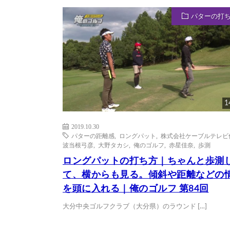
パターの打
1
2019.10.30
パターの距離感
,
ロングパット
,
株式会社ケーブルテレビ
波当根弓彦
,
大野タカシ
,
俺のゴルフ
,
赤星佳奈
,
歩測
ロングパットの打ち方｜ちゃんと歩測
て、横からも見る。傾斜や距離などの
を頭に入れる｜俺のゴルフ 第84回
大分中央ゴルフクラブ（大分県）のラウンド […]