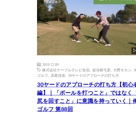
1
2019.12.09
株式会社ケーブルテレビ佐伯
,
波当根弓彦
,
大野タカシ
,
ゴルフ
,
赤星佳奈
,
30ヤードのアプローチの打ち方
30ヤードのアプローチの打ち方【初心
編】｜「ボールを打つこと」ではなく
尻を回すこと」に意識を持っていく｜
ゴルフ 第88回