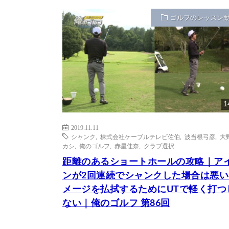
ゴルフのレッスン
1
2019.11.11
シャンク
,
株式会社ケーブルテレビ佐伯
,
波当根弓彦
,
大
カシ
,
俺のゴルフ
,
赤星佳奈
,
クラブ選択
距離のあるショートホールの攻略｜ア
ンが2回連続でシャンクした場合は悪い
メージを払拭するためにUTで軽く打つ
ない｜俺のゴルフ 第86回