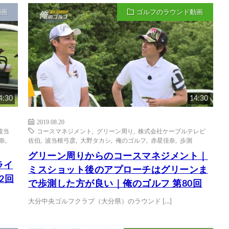
動画
ゴルフのラウンド動画
4:30
14:30
2019.08.20
波当
コースマネジメント
,
グリーン周り
,
株式会社ケーブルテレビ
奈
,
佐伯
,
波当根弓彦
,
大野タカシ
,
俺のゴルフ
,
赤星佳奈
,
歩測
グリーン周りからのコースマネジメント｜
ライ
ミスショット後のアプローチはグリーンま
2回
で歩測した方が良い｜俺のゴルフ 第80回
大分中央ゴルフクラブ（大分県）のラウンド […]