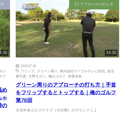
動画
アプローチの打ち方
4:30
14:30
2019.07.16
テレ
フリップ
,
グリーン周り
,
株式会社ケーブルテレビ佐伯
,
波当
ラブ
根弓彦
,
大野タカシ
,
俺のゴルフ
,
赤星佳奈
グリーン周りのアプローチの打ち方｜手首
温め
をフリップするとトップする｜俺のゴルフ
ちゃ
第78回
時の
大分中央ゴルフクラブ（大分県）のラウンド […]