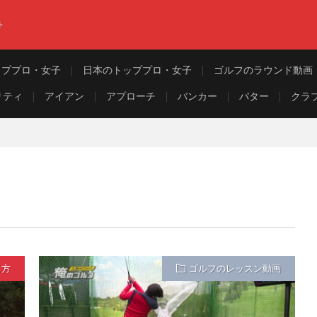
ト
ッププロ・女子
日本のトッププロ・女子
ゴルフのラウンド動画
リティ
アイアン
アプローチ
バンカー
パター
クラ
ち方
ゴルフのレッスン動画