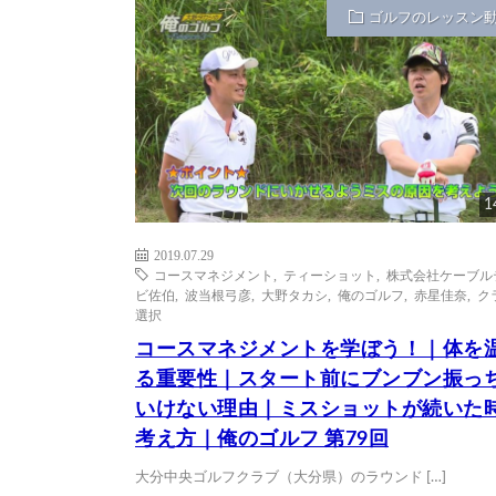
ゴルフのレッスン
1
2019.07.29
コースマネジメント
,
ティーショット
,
株式会社ケーブル
ビ佐伯
,
波当根弓彦
,
大野タカシ
,
俺のゴルフ
,
赤星佳奈
,
ク
選択
コースマネジメントを学ぼう！｜体を
る重要性｜スタート前にブンブン振っ
いけない理由｜ミスショットが続いた
考え方｜俺のゴルフ 第79回
大分中央ゴルフクラブ（大分県）のラウンド […]