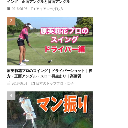
イング｜正面アングルと背面アングル
2016.06.06
アイアンの打ち方
原英莉花プロのスイング｜ドライバーショット｜後
方・正面アングル・スロー再生あり｜高画質
2018.06.01
日本のトッププロ・女子