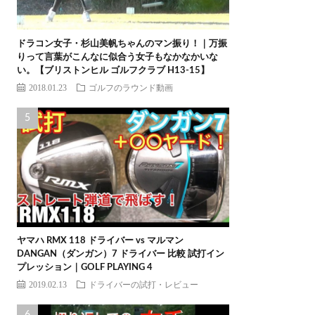
ドラコン女子・杉山美帆ちゃんのマン振り！｜万振
りって言葉がこんなに似合う女子もなかなかいな
い。【ブリストンヒル ゴルフクラブ H13-15】
2018.01.23
ゴルフのラウンド動画
ヤマハ RMX 118 ドライバー vs マルマン
DANGAN（ダンガン）7 ドライバー 比較 試打イン
プレッション｜GOLF PLAYING 4
2019.02.13
ドライバーの試打・レビュー