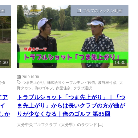
動画
ゴルフのレッスン動画
4:30
14:30
2019.10.30
野タ
つま先上がり
,
株式会社ケーブルテレビ佐伯
,
波当根弓彦
,
大
野タカシ
,
俺のゴルフ
,
赤星佳奈
,
クラブ選択
イア
トラブルショット「つま先上がり」｜「つ
イ
ま先上がり」からは長いクラブの方が曲が
しか
りが少なくなる｜俺のゴルフ 第85回
大分中央ゴルフクラブ（大分県）のラウンド […]