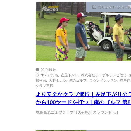
ゴルフのレッスン
1
2019.10.04
すくい打ち
,
左足下がり
,
株式会社ケーブルテレビ佐伯
,
根弓彦
,
大野タカシ
,
俺のゴルフ
,
ラウンドレッスン
,
赤星佳
クラブ選択
より安全なクラブ選択｜左足下がりの
から100ヤードを打つ｜俺のゴルフ 第8
城島高原ゴルフクラブ（大分県）のラウンド […]