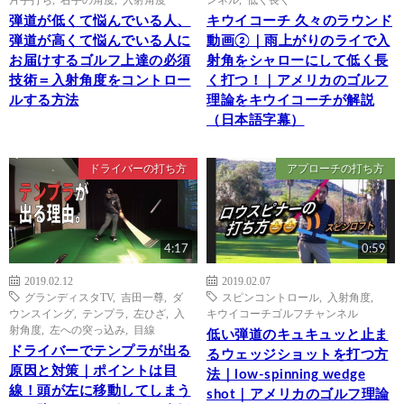
弾道が低くて悩んでいる人、
キウイコーチ 久々のラウンド
弾道が高くて悩んでいる人に
動画②｜雨上がりのライで入
お届けするゴルフ上達の必須
射角をシャローにして低く長
技術＝入射角度をコントロー
く打つ！｜アメリカのゴルフ
ルする方法
理論をキウイコーチが解説
（日本語字幕）
ドライバーの打ち方
アプローチの打ち方
4:17
0:59
2019.02.12
2019.02.07
グランディスタTV
,
吉田一尊
,
ダ
スピンコントロール
,
入射角度
,
ウンスイング
,
テンプラ
,
左ひざ
,
入
キウイコーチゴルフチャンネル
射角度
,
左への突っ込み
,
目線
低い弾道のキュキュッと止ま
ドライバーでテンプラが出る
るウェッジショットを打つ方
原因と対策｜ポイントは目
法｜low-spinning wedge
線！頭が左に移動してしまう
shot｜アメリカのゴルフ理論