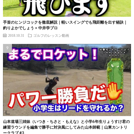
手首のヒンジコックを徹底解説｜軽いスイングでも飛距離を出す秘訣｜
釣りよかでしょう × 中井学プロ
2018.10.31
ゴルフのレッスン動画
山本道場三姉妹（いつき・ちさと・もえな）と小学6年生りょうすけ君の
練習ラウンドを編集で勝手に対決風にしてみた山本師範｜山東カントリ
ークラブ #3