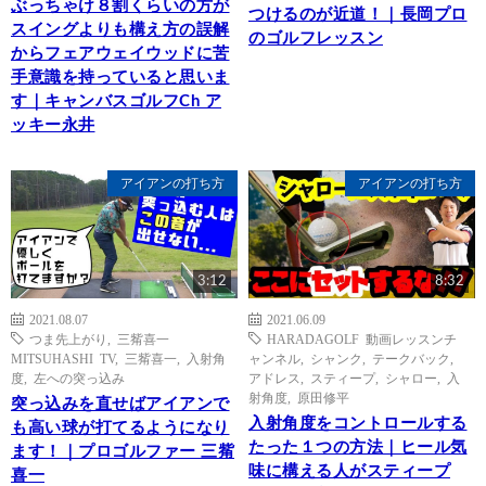
ぶっちゃけ８割くらいの方が
つけるのが近道！｜長岡プロ
スイングよりも構え方の誤解
のゴルフレッスン
からフェアウェイウッドに苦
手意識を持っていると思いま
す｜キャンバスゴルフCh ア
ッキー永井
アイアンの打ち方
アイアンの打ち方
3:12
8:32
2021.08.07
2021.06.09
つま先上がり
,
三觜喜一
HARADAGOLF 動画レッスンチ
MITSUHASHI TV
,
三觜喜一
,
入射角
ャンネル
,
シャンク
,
テークバック
,
度
,
左への突っ込み
アドレス
,
スティープ
,
シャロー
,
入
射角度
,
原田修平
突っ込みを直せばアイアンで
入射角度をコントロールする
も高い球が打てるようになり
たった１つの方法｜ヒール気
ます！｜プロゴルファー 三觜
味に構える人がスティープ
喜一