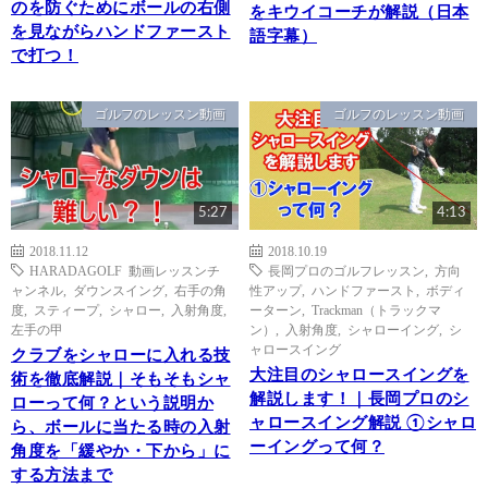
のを防ぐためにボールの右側
をキウイコーチが解説（日本
を見ながらハンドファースト
語字幕）
で打つ！
ゴルフのレッスン動画
ゴルフのレッスン動画
5:27
4:13
2018.11.12
2018.10.19
HARADAGOLF 動画レッスンチ
長岡プロのゴルフレッスン
,
方向
ャンネル
,
ダウンスイング
,
右手の角
性アップ
,
ハンドファースト
,
ボディ
度
,
スティープ
,
シャロー
,
入射角度
,
ーターン
,
Trackman（トラックマ
左手の甲
ン）
,
入射角度
,
シャローイング
,
シ
ャロースイング
クラブをシャローに入れる技
大注目のシャロースイングを
術を徹底解説｜そもそもシャ
解説します！｜長岡プロのシ
ローって何？という説明か
ャロースイング解説 ①シャロ
ら、ボールに当たる時の入射
ーイングって何？
角度を「緩やか・下から」に
する方法まで