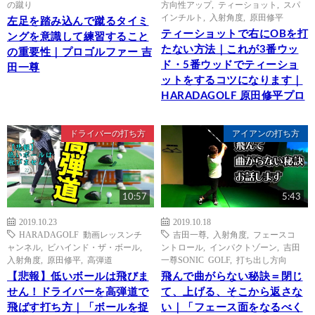
の蹴り
方向性アップ
,
ティーショット
,
スパ
インチルト
,
入射角度
,
原田修平
左足を踏み込んで蹴るタイミ
ティーショットで右にOBを打
ングを意識して練習すること
たない方法｜これが3番ウッ
の重要性｜プロゴルファー 吉
ド・5番ウッドでティーショ
田一尊
ットをするコツになります｜
HARADAGOLF 原田修平プロ
ドライバーの打ち方
アイアンの打ち方
10:57
5:43
2019.10.23
2019.10.18
HARADAGOLF 動画レッスンチ
吉田一尊
,
入射角度
,
フェースコ
ャンネル
,
ビハインド・ザ・ボール
,
ントロール
,
インパクトゾーン
,
吉田
入射角度
,
原田修平
,
高弾道
一尊SONIC GOLF
,
打ち出し方向
【悲報】低いボールは飛びま
飛んで曲がらない秘訣＝閉じ
せん！ドライバーを高弾道で
て、上げる、そこから返さな
飛ばす打ち方｜「ボールを捉
い｜「フェース面をなるべく