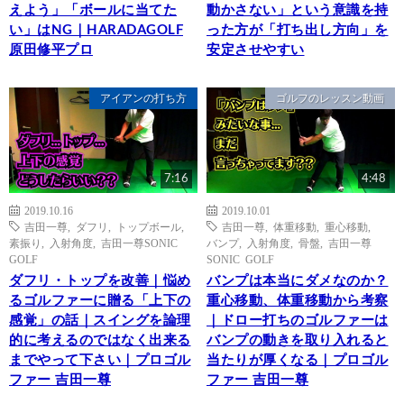
えよう」「ボールに当てた
動かさない」という意識を持
い」はNG｜HARADAGOLF
った方が「打ち出し方向」を
原田修平プロ
安定させやすい
アイアンの打ち方
ゴルフのレッスン動画
7:16
4:48
2019.10.16
2019.10.01
吉田一尊
,
ダフリ
,
トップボール
,
吉田一尊
,
体重移動
,
重心移動
,
素振り
,
入射角度
,
吉田一尊SONIC
バンプ
,
入射角度
,
骨盤
,
吉田一尊
GOLF
SONIC GOLF
ダフリ・トップを改善｜悩め
バンプは本当にダメなのか？
るゴルファーに贈る「上下の
重心移動、体重移動から考察
感覚」の話｜スイングを論理
｜ドロー打ちのゴルファーは
的に考えるのではなく出来る
バンプの動きを取り入れると
までやって下さい｜プロゴル
当たりが厚くなる｜プロゴル
ファー 吉田一尊
ファー 吉田一尊