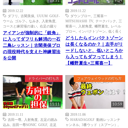
15:51
9:04
2019.12.22
2019.11.22
ダフリ
,
古閑美保
,
UUUM GOLF-
ダウンブロー
,
三觜喜一
ウーム ゴルフ-
,
なみき
,
入射角度
,
MITSUHASHI TV
,
テークバック
,
三
コースと練習場の違い
,
右足の蹴り
觜喜一
,
入射角度
,
幡野夏生
,
レベル
ブロー
,
インパクトゾーン
,
低く長く
アイアンが強制的に「鋭角」
どうしたらインパクトゾーン
に入ってダフリも解消の一石
は長くなるのか？｜左手がリ
二鳥レッスン｜古閑美保プロ
ードしないと、低いところか
の現役時代を支えた神練習法
ら入ってもダフってしまう！
を公開
【幡野夏生×三觜喜一】
ドライバーの打ち方
フェアウェイウッドの打ち方
11:11
10:59
2019.11.11
2019.11.06
吉田一尊
,
入射角度
,
左足の踏み
HARADAGOLF 動画レッスンチ
込み
,
吉田一尊SONIC GOLF
,
左足
ャンネル
,
3番ウッド（スプーン）
,