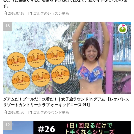
るように素振りする。右肩を下げるのではなく、左サイドをしっかり回
す。
2018.07.18
ゴルフのレッスン動画
グアムだ！プールだ！水着だ！｜女子旅ラウンド in グアム 【レオパレス
リゾートカントリークラブ オーキッドコース 9H】
2018.01.30
ゴルフのラウンド動画