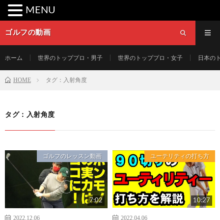
MENU
ゴルフの動画
ホーム
世界のトッププロ・男子
世界のトッププロ・女子
日本の
HOME
タグ：入射角度
タグ：入射角度
ゴルフのレッスン動画
ユーテリティの打ち方
7:02
10:27
2022.12.06
2022.04.06