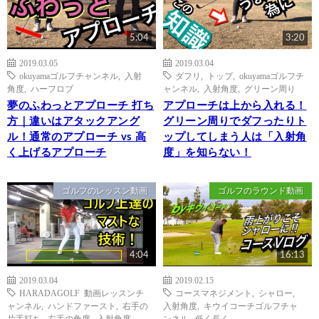
5:04
3:20
2019.03.05
2019.03.04
okuyamaゴルフチャンネル
,
入射
ダフリ
,
トップ
,
okuyamaゴルフチ
角度
,
ハーフロブ
ャンネル
,
入射角度
,
グリーン周り
夢のふわっとアプローチ 打ち
アプローチは上から入れる！
方｜違いはアタックアング
グリーン周りでダフったりト
ル！通常のアプローチ vs 高
ップしてしまう人は「入射角
く上げるアプローチ
度」を知らない！
ゴルフのレッスン動画
ゴルフのラウンド動画
4:04
16:13
2019.03.04
2019.02.15
HARADAGOLF 動画レッスンチ
コースマネジメント
,
シャロー
,
ャンネル
,
ハンドファースト
,
右手の
入射角度
,
キウイコーチゴルフチャ
片手打ち
,
右手の角度
,
入射角度
ンネル
,
低く長く