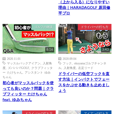
（上から入る）になりやすい
理由｜HARADAGOLF 原田修
平プロ
ゴルフの雑談
ドライバーの打ち方
8:16
3:43
2020.11.01
2020.09.04
マッスルバックアイアン
,
入射角
フック
,
okuyamaゴルフチャンネ
度
,
ズバババ!GOLF
,
クラブフィッタ
ル
,
入射角度
,
左足リード
ー たけちゃん
,
アシスタント ゆみ
ドライバーの低空フックを直
ちゃん
す方法｜インパクトでフェー
初心者がマッスルバックを使
スをかぶせる動きも止めまし
っても良いのか？問題｜クラ
ょう
ブフィッター たけちゃん
feat. ゆみちゃん
ドライバーの打ち方
アイアンの打ち方