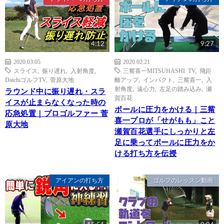
4:12
9:27
2020.03.05
2020.02.21
スライス
,
振り遅れ
,
入射角度
,
三觜喜一MITSUHASHI TV
,
飛距
DaichiゴルフTV
,
菅原大地
離アップ
,
インパクト
,
三觜喜一
,
入
射角度
,
遠心力
,
左足の踏み込み
,
瀬
ラウンド中に振り遅れ・スラ
賀百花
イスが止まらなくなった時の
ボールに圧力をかける｜三觜
応急処置｜プロゴルファー 菅
喜一プロが「せがもも」こと
原大地
瀬賀百花選手にしっかりと左
足に乗ってボールに圧力をか
ける打ち方を伝授
アイアンの打ち方
ゴルフのレッスン動画