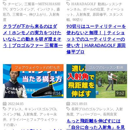
チーピン
,
三觜喜一MITSUHASHI
HARADAGOLF 動画レッスンチ
TV
,
ダウンスイング
,
インパクト
,
森
ャンネル
,
ボールの位置
,
ティーショ
彩乃
,
三觜喜一
,
伸び上がり
,
入射角
ット
,
入射角度
,
原田修平
,
スタンス
度
幅
,
90切り
クラブが下から来るのはダ
90切りはユーティリティーを
メ！ホンモノの実力をつけた
使わないと無理！｜ティショ
いならこの動きを研ぎ澄まそ
ットでのユーティリティーの
う｜プロゴルファー 三觜喜一
使い方｜HARADAGOLF 原田
修平プロ
フェアウェイウッドの打ち方
ゴルフのレッスン動画
9:16
9:52
2022.04.05
2021.09.03
アドレス
,
キャンバスゴルフCh
,
長岡プロのゴルフレッスン
,
入射
スイング軸
,
入射角度
,
アッキー永
角度
,
アッパーブロー
,
長岡良実
井
,
ドライバーとフェアウェイウッ
もっと飛距離を伸ばすには
ドの違い
「自分に合った入射角」を見