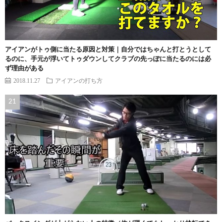
アイアンがトゥ側に当たる原因と対策｜自分ではちゃんと打とうとして
るのに、手元が浮いてトゥダウンしてクラブの先っぽに当たるのには必
ず理由がある
2018.11.27
アイアンの打ち方