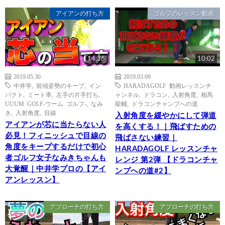
アイアンの打ち方
ゴルフのレッスン動画
14:36
10:02
2019.05.30
2019.03.09
中井学
,
前傾姿勢のキープ
,
イン
HARADAGOLF 動画レッスンチ
パクト
,
ミート率
,
左手の片手打ち
,
ャンネル
,
ドラコン
,
入射角度
,
相馬
UUUM GOLF-ウーム ゴルフ-
,
なみ
龍輔
,
ドラコンチャンプへの道
き
,
入射角度
,
目線
入射角度を緩やかにして弾道
アイアンが芯に当たらない人
を高くする！｜飛ばすための
必見！フィニッシュで目線の
飛ばさない練習｜
角度をキープするだけで初心
HARADAGOLF レッスンチャ
者ゴルフ女子なみきちゃんも
レンジ 第2弾 【ドラコンチャ
大覚醒｜中井学プロの【アイ
ンプへの道#2】
アンレッスン】
アプローチの打ち方
アプローチの打ち方