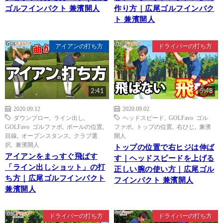
ゴルフインパクト 兼濱開人
作り方｜広尾ゴルフインパク
ト 兼濱開人
アイアンの打ち方
ドライバーの打ち方
2:41
5:48
2020.09.12
2020.09.02
ダウンブロー
,
ライン出し
,
ヘッドスピード
,
GOLFavo ゴル
GOLFavo ゴルファボ
,
ボールの位置
,
ファボ
,
トップの位置
,
右ひじ
,
兼濱
目線
,
オープンスタンス
,
クラブ選
開人
択
,
兼濱開人
トップの位置で右ヒジは伸ば
アイアンをまっすぐ飛ばす
す｜ヘッドスピードを上げる
「ライン出しショット」の打
正しい腕の使い方｜広尾ゴル
ち方｜広尾ゴルフインパクト
フインパクト 兼濱開人
兼濱開人
ドライバーの打ち方
ドライバーの打ち方