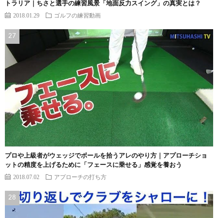
トラリア｜ちさと選手の練習風景「地面反力スイング」の真実とは？
2018.01.29
ゴルフの練習動画
プロや上級者がウェッジでボールを拾うアレのやり方｜アプローチショ
ットの精度を上げるために「フェースに乗せる」感覚を養おう
2018.07.02
アプローチの打ち方