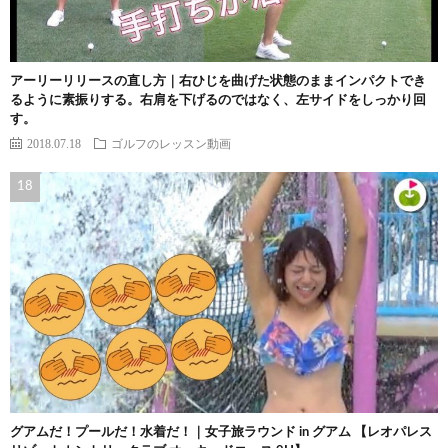
アーリーリリースの直し方｜右ひじを曲げた状態のままインパクトでき
るように素振りする。右肩を下げるのではなく、左サイドをしっかり回
す。
2018.07.18
ゴルフのレッスン動画
グアムだ！プールだ！水着だ！｜女子旅ラウンド in グアム 【レオパレス