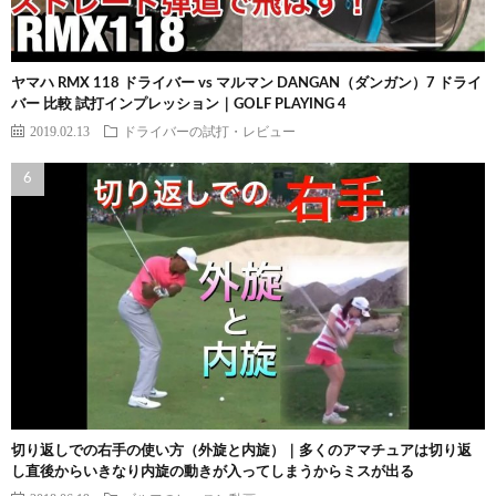
ヤマハ RMX 118 ドライバー vs マルマン DANGAN（ダンガン）7 ドライ
バー 比較 試打インプレッション｜GOLF PLAYING 4
2019.02.13
ドライバーの試打・レビュー
切り返しでの右手の使い方（外旋と内旋）｜多くのアマチュアは切り返
し直後からいきなり内旋の動きが入ってしまうからミスが出る