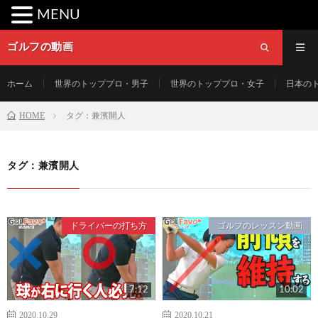
MENU
ゴルフの動画
ホーム
世界のトッププロ・男子
世界のトッププロ・女子
日本の
HOME
タグ：兼濱開人
タグ：兼濱開人
ドライバーの打ち方
ゴルフのレッスン動画
7:12
10:02
2020.10.29
2020.10.21