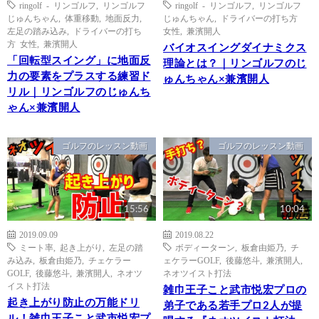
ringolf - リンゴルフ
,
リンゴルフ
ringolf - リンゴルフ
,
リンゴルフ
じゅんちゃん
,
体重移動
,
地面反力
,
じゅんちゃん
,
ドライバーの打ち方
左足の踏み込み
,
ドライバーの打ち
女性
,
兼濱開人
方 女性
,
兼濱開人
バイオスイングダイナミクス
「回転型スイング」に地面反
理論とは？｜リンゴルフのじ
力の要素をプラスする練習ド
ゅんちゃん×兼濱開人
リル｜リンゴルフのじゅんち
ゃん×兼濱開人
ゴルフのレッスン動画
ゴルフのレッスン動画
15:56
10:04
2019.09.09
2019.08.22
ミート率
,
起き上がり
,
左足の踏
ボディーターン
,
板倉由姫乃
,
チ
み込み
,
板倉由姫乃
,
チェケラー
ェケラーGOLF
,
後藤悠斗
,
兼濱開人
,
GOLF
,
後藤悠斗
,
兼濱開人
,
ネオツ
ネオツイスト打法
イスト打法
雑巾王子こと武市悦宏プロの
起き上がり防止の万能ドリ
弟子である若手プロ2人が提
ル！雑巾王子こと武市悦宏プ