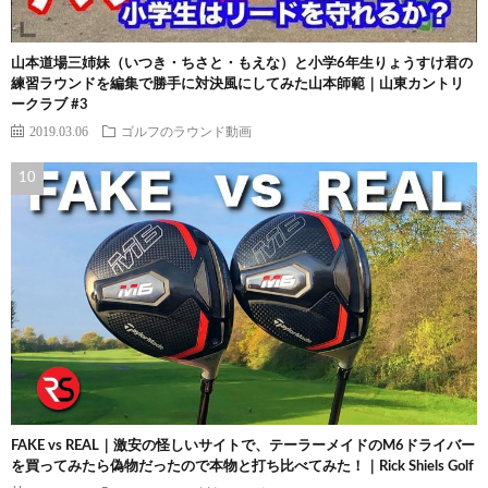
山本道場三姉妹（いつき・ちさと・もえな）と小学6年生りょうすけ君の
練習ラウンドを編集で勝手に対決風にしてみた山本師範｜山東カントリ
ークラブ #3
2019.03.06
ゴルフのラウンド動画
FAKE vs REAL｜激安の怪しいサイトで、テーラーメイドのM6ドライバー
を買ってみたら偽物だったので本物と打ち比べてみた！｜Rick Shiels Golf