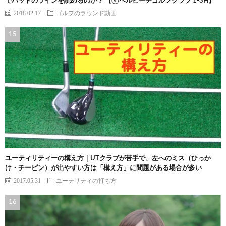
でパットのラインを読めるのか？ 【④ベルビーチゴルフクラブ 1-3H】
2018.02.17
ゴルフのラウンド動画
ユーティリティーの構え方｜UTクラブが苦手で、左へのミス（ひっか
け・チーピン）が出やすい方は「構え方」に問題がある場合が多い
2017.05.31
ユーテリティの打ち方