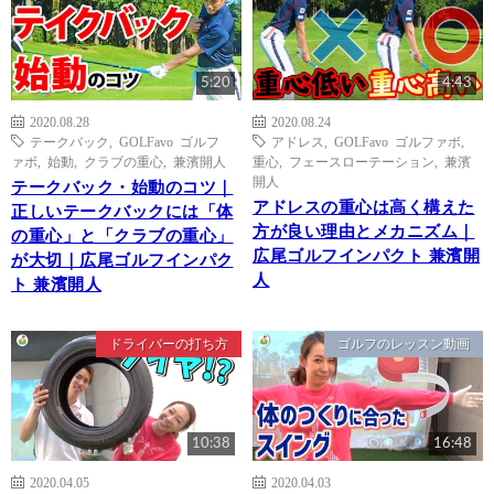
5:20
4:43
2020.08.28
2020.08.24
テークバック
,
GOLFavo ゴルフ
アドレス
,
GOLFavo ゴルファボ
,
ァボ
,
始動
,
クラブの重心
,
兼濱開人
重心
,
フェースローテーション
,
兼濱
開人
テークバック・始動のコツ｜
アドレスの重心は高く構えた
正しいテークバックには「体
方が良い理由とメカニズム｜
の重心」と「クラブの重心」
広尾ゴルフインパクト 兼濱開
が大切｜広尾ゴルフインパク
人
ト 兼濱開人
ドライバーの打ち方
ゴルフのレッスン動画
10:38
16:48
2020.04.05
2020.04.03