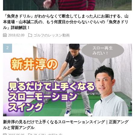
「魚突きドリル」がわからなくて断念してしまった人にお届けする、山
本道場・山本誠二氏の、もう何度目か分からないぐらいの「魚突きドリ
ル」詳細解説！
2018.02.09
ゴルフのレッスン動画
新井淳の見るだけで上手くなるスローモーションスイング｜正面アング
ルと背面アングル
2016.06.06
アイアンの打ち方