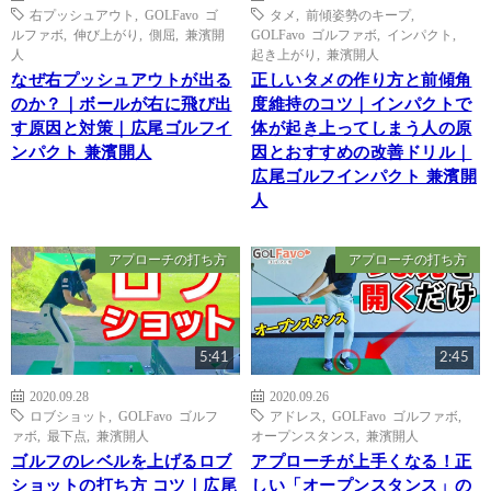
右プッシュアウト
,
GOLFavo ゴ
タメ
,
前傾姿勢のキープ
,
ルファボ
,
伸び上がり
,
側屈
,
兼濱開
GOLFavo ゴルファボ
,
インパクト
,
人
起き上がり
,
兼濱開人
なぜ右プッシュアウトが出る
正しいタメの作り方と前傾角
のか？｜ボールが右に飛び出
度維持のコツ｜インパクトで
す原因と対策｜広尾ゴルフイ
体が起き上ってしまう人の原
ンパクト 兼濱開人
因とおすすめの改善ドリル｜
広尾ゴルフインパクト 兼濱開
人
アプローチの打ち方
アプローチの打ち方
5:41
2:45
2020.09.28
2020.09.26
ロブショット
,
GOLFavo ゴルフ
アドレス
,
GOLFavo ゴルファボ
,
ァボ
,
最下点
,
兼濱開人
オープンスタンス
,
兼濱開人
ゴルフのレベルを上げるロブ
アプローチが上手くなる！正
ショットの打ち方 コツ｜広尾
しい「オープンスタンス」の