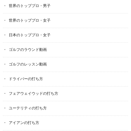
世界のトッププロ・男子
世界のトッププロ・女子
日本のトッププロ・女子
ゴルフのラウンド動画
ゴルフのレッスン動画
ドライバーの打ち方
フェアウェイウッドの打ち方
ユーテリティの打ち方
アイアンの打ち方