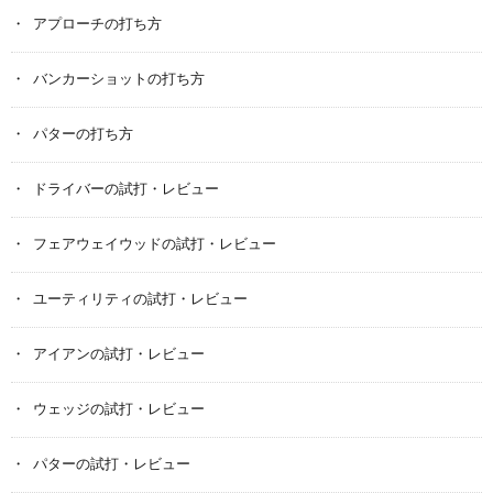
アプローチの打ち方
バンカーショットの打ち方
パターの打ち方
ドライバーの試打・レビュー
フェアウェイウッドの試打・レビュー
ユーティリティの試打・レビュー
アイアンの試打・レビュー
ウェッジの試打・レビュー
パターの試打・レビュー