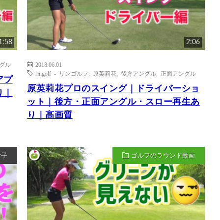
1:58
2:06
グル
2018.06.01
ringolf - リンゴルフ
,
原英莉花
,
後方アングル
,
正面アングル
プ
原英莉花プロのスイング｜ドライバーショ
り｜
ット｜後方・正面アングル・スロー再生あ
り｜高画質
女子
ゴルフのラウンド動画