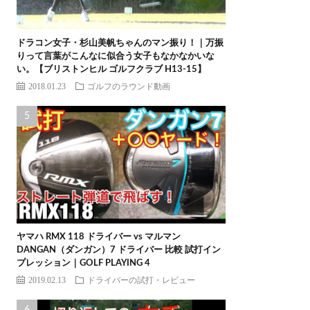
ドラコン女子・杉山美帆ちゃんのマン振り！｜万振
りって言葉がこんなに似合う女子もなかなかいな
い。【ブリストンヒル ゴルフクラブ H13-15】
2018.01.23
ゴルフのラウンド動画
ヤマハ RMX 118 ドライバー vs マルマン
DANGAN（ダンガン）7 ドライバー 比較 試打イン
プレッション｜GOLF PLAYING 4
2019.02.13
ドライバーの試打・レビュー