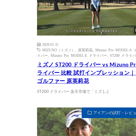
2020.01.31
MIZUNO（ミズノ）
,
原英莉花
,
Mizuno Pro MODEL-S
イバー
,
Mizuno Pro MODEL-E ドライバー
,
ST200 ドライ
ミズノ ST200 ドライバー vs Mizuno Pr
ライバー 比較 試打インプレッション
ゴルファー 原英莉花
ST200 ドライバー 楽天市場で「ミズ […]
アイアンの試打・レビ