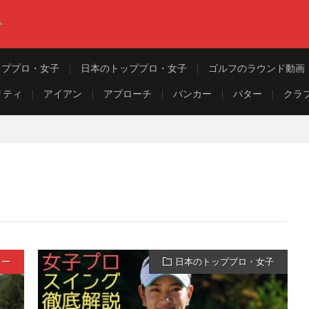
ト
ッププロ・女子
日本のトッププロ・女子
ゴルフのラウンド動画
リティ
アイアン
アプローチ
バンカー
パター
クラ
ュー
日本のトッププロ・女子