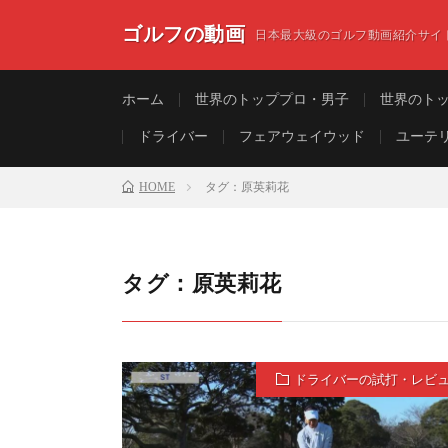
ゴルフの動画
日本最大級のゴルフ動画紹介サイ
ホーム
世界のトッププロ・男子
世界のト
ドライバー
フェアウェイウッド
ユーテ
HOME
タグ：原英莉花
タグ：原英莉花
ドライバーの試打・レビ