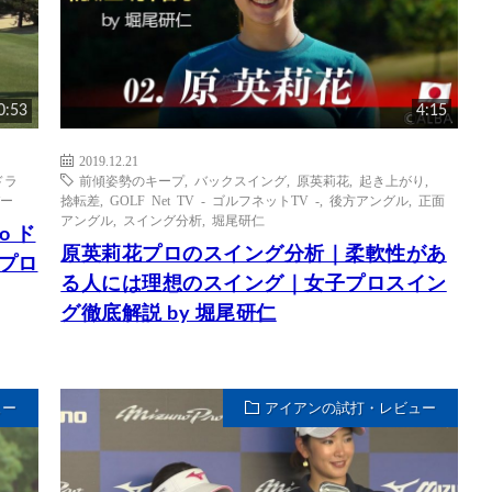
0:53
4:15
2019.12.21
 ドラ
前傾姿勢のキープ
,
バックスイング
,
原英莉花
,
起き上がり
,
バー
捻転差
,
GOLF Net TV - ゴルフネットTV -
,
後方アングル
,
正面
アングル
,
スイング分析
,
堀尾研仁
o ド
原英莉花プロのスイング分析｜柔軟性があ
｜プロ
る人には理想のスイング｜女子プロスイン
グ徹底解説 by 堀尾研仁
ュー
アイアンの試打・レビュー