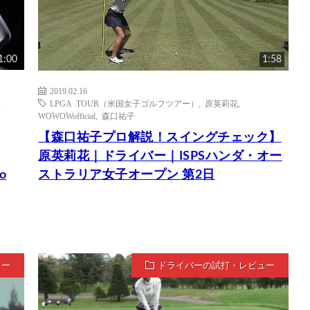
1:00
1:58
2019.02.16
,
LPGA TOUR（米国女子ゴルフツアー）
,
原英莉花
,
造
WOWOWofficial
,
森口祐子
【森口祐子プロ解説！スイングチェック】
原英莉花｜ドライバー｜ISPSハンダ・オー
o
ストラリア女子オープン 第2日
ュー
ドライバーの試打・レビュー