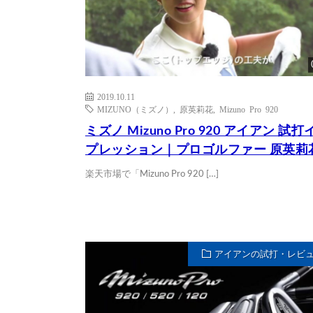
2019.10.11
MIZUNO（ミズノ）
,
原英莉花
,
Mizuno Pro 920
ミズノ Mizuno Pro 920 アイアン 試打
プレッション｜プロゴルファー 原英莉
楽天市場で「Mizuno Pro 920 […]
アイアンの試打・レビ