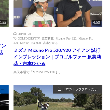
0:55
4:50
2019.08.20
GOLFDIGESTTV
,
原英莉花
,
Mizuno Pro 120
,
Mizuno Pro
520
,
Mizuno Pro 920
,
吉本ひかる
イン
ミズノ Mizuno Pro 520/920 アイアン 試打
花
インプレッション｜プロゴルファー 原英莉
花・吉本ひかる
楽天市場で「Mizuno Pro 120 […]
ュー
日本のトッププロ・女子