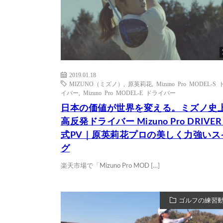
2019.01.18
MIZUNO（ミズノ）
,
原英莉花
,
Mizuno Pro MODEL-S
イバー
,
Mizuno Pro MODEL-E ドライバー
日本の価値が世界を変える。ミズノ史
高反発ドライバー Mizuno Pro DRIVER
式PV｜原英莉花プロの美しく力強いス
グ
楽天市場で「Mizuno Pro MOD […]
ゴルフの練習