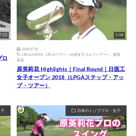
7:02
5:08
2018.07.03
LPGAJAPAN
,
LPGAツアー（日本女子ゴルフツアー）
,
原英
プロ
莉花
原英莉花 Highlights｜Final Round｜日医工
女子オープン 2018（LPGAステップ・アッ
プ・ツアー）
女子
日本のトッププロ・女子