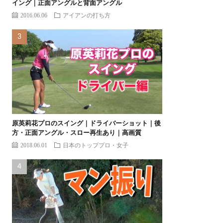
イング｜正面アングルと背面アングル
2016.06.06
アイアンの打ち方
原英莉花プロのスイング｜ドライバーショット｜後
方・正面アングル・スロー再生あり｜高画質
2018.06.01
日本のトッププロ・女子