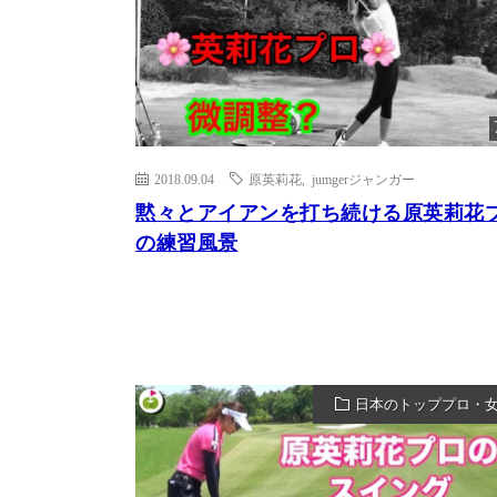
2018.09.04
原英莉花
,
jumgerジャンガー
黙々とアイアンを打ち続ける原英莉花
の練習風景
日本のトッププロ・