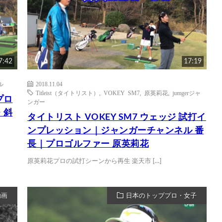
7:42
17:19
ル
2018.11.04
Titleist（タイトリスト）
,
VOKEY SM7
,
原英莉花
,
jumgerジャ
プロ
ンガー
・斜
タイトリスト VOKEY SM7 ウェッジ 試打イ
ンプレッション｜ジャンガーチャンネル 番
長｜プロゴルファー 原英莉花
原英莉花プロの試打シーンから再生 楽天市 […]
動画
日本のトッププロ・女子