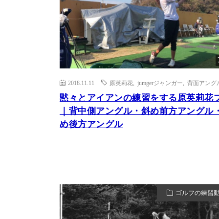
2018.11.11
原英莉花
,
jumgerジャンガー
,
背面アング
黙々とアイアンの練習をする原英莉花
｜背中側アングル・斜め前方アングル
め後方アングル
ゴルフの練習