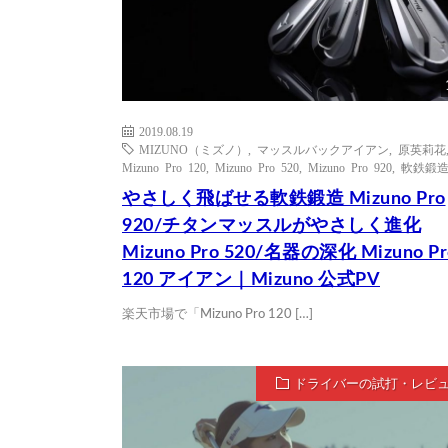
2019.08.19
MIZUNO（ミズノ）
,
マッスルバックアイアン
,
原英莉花
Mizuno Pro 120
,
Mizuno Pro 520
,
Mizuno Pro 920
,
軟鉄鍛
やさしく飛ばせる軟鉄鍛造 Mizuno Pro
920/チタンマッスルがやさしく進化
Mizuno Pro 520/名器の深化 Mizuno Pr
120 アイアン｜Mizuno 公式PV
楽天市場で「Mizuno Pro 120 […]
ドライバーの試打・レビ