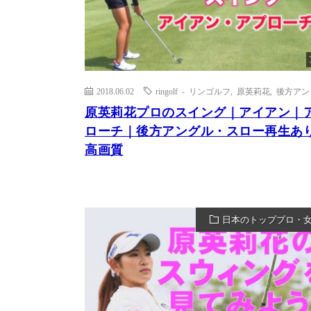
2018.06.02
ringolf - リンゴルフ
,
原英莉花
,
後方アン
原英莉花プロのスイング｜アイアン｜ア
ローチ｜後方アングル・スロー再生あ
高画質
日本のトッププロ・