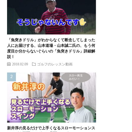
「魚突きドリル」がわからなくて断念してしまった
人にお届けする、山本道場・山本誠二氏の、もう何
度目か分からないぐらいの「魚突きドリル」詳細解
説！
2018.02.09
ゴルフのレッスン動画
新井淳の見るだけで上手くなるスローモーションス