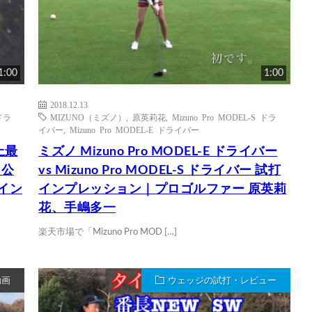
1:00
1:00
2018.12.13
 ドラ
MIZUNO（ミズノ）
,
原英莉花
,
Mizuno Pro MODEL-S ドラ
イバー
,
Mizuno Pro MODEL-E ドライバー
上最
ミズノ Mizuno Pro MODEL-E ドライバー
 公
vs Mizuno Pro MODEL-S ドライバー 試打
イン
インプレッション｜プロゴルファー 原英莉
花、手嶋多一
楽天市場で「Mizuno Pro MOD […]
動画
ウェッジの試打・レビュー