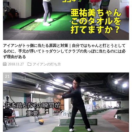
アイアンがトゥ側に当たる原因と対策｜自分ではちゃんと打とうとして
るのに、手元が浮いてトゥダウンしてクラブの先っぽに当たるのには必
ず理由がある
2018.11.27
アイアンの打ち方