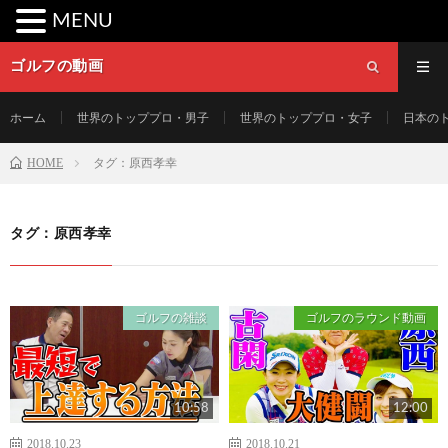
MENU
ゴルフの動画
ホーム
世界のトッププロ・男子
世界のトッププロ・女子
日本の
HOME
タグ：原西孝幸
タグ：原西孝幸
ゴルフの雑談
ゴルフのラウンド動画
10:58
12:00
2018.10.23
2018.10.21