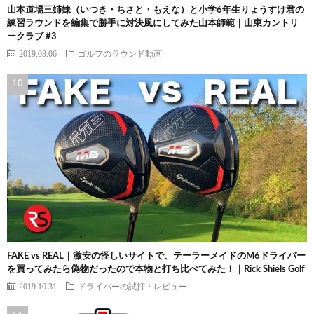
山本道場三姉妹（いつき・ちさと・もえな）と小学6年生りょうすけ君の
練習ラウンドを編集で勝手に対決風にしてみた山本師範｜山東カントリ
ークラブ #3
2019.03.06
ゴルフのラウンド動画
FAKE vs REAL｜激安の怪しいサイトで、テーラーメイドのM6ドライバー
を買ってみたら偽物だったので本物と打ち比べてみた！｜Rick Shiels Golf
2019.10.31
ドライバーの試打・レビュー