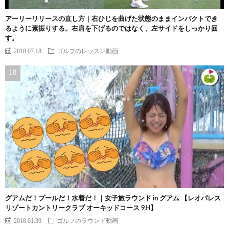
アーリーリリースの直し方｜右ひじを曲げた状態のままインパクトでき
るように素振りする。右肩を下げるのではなく、左サイドをしっかり回
す。
2018.07.18
ゴルフのレッスン動画
グアムだ！プールだ！水着だ！｜女子旅ラウンド in グアム 【レオパレス
リゾートカントリークラブ オーキッドコース 9H】
2018.01.30
ゴルフのラウンド動画