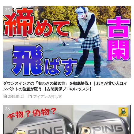
ダウンスイングの「右わきの締め方」を徹底解説！｜わきが甘い人はイ
ンパクトの位置が狂う 【古閑美保プロのレッスン】
2019.01.25
アイアンの打ち方