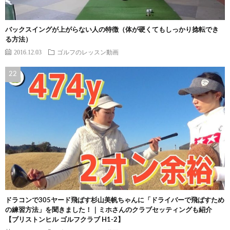
バックスイングが上がらない人の特徴（体が硬くてもしっかり捻転でき
る方法）
2016.12.03
ゴルフのレッスン動画
ドラコンで305ヤード飛ばす杉山美帆ちゃんに「ドライバーで飛ばすため
の練習方法」を聞きました！｜ミホさんのクラブセッティングも紹介
【ブリストンヒル ゴルフクラブ H1-2】