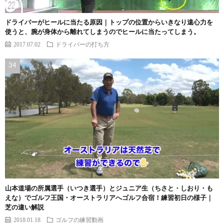
ドライバーがヒールに当たる原因｜トップの位置からいきなり遠心力を
使うと、腕が身体から離れてしまうのでヒールに当たってしまう。
2017.07.02
ドライバーの打ち方
山本道場の所属選手（いつき選手）とジュニア生（ちさと・しおり・も
えな）でゴルフ王国・オーストラリアへゴルフ合宿！練習初日の様子｜
芝の違い解説
2018.01.18
ゴルフの練習動画