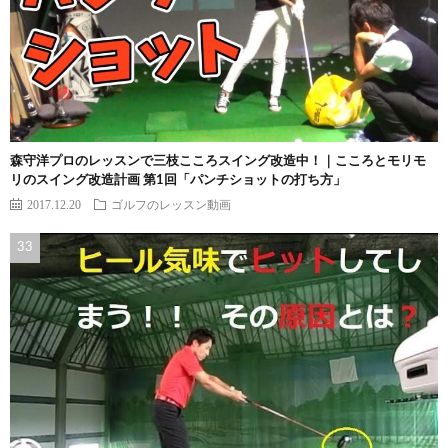
森守洋プロのレッスンで三枝こころスイング改造中！｜こころとモリモ
リのスイング改造計画 第1回「パンチショットの打ち方」
2017.12.20
ゴルフのレッスン動画