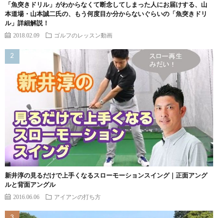
「魚突きドリル」がわからなくて断念してしまった人にお届けする、山
本道場・山本誠二氏の、もう何度目か分からないぐらいの「魚突きドリ
ル」詳細解説！
2018.02.09
ゴルフのレッスン動画
新井淳の見るだけで上手くなるスローモーションスイング｜正面アング
ルと背面アングル
2016.06.06
アイアンの打ち方