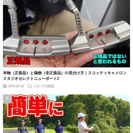
本物（正規品）と偽物（非正規品）の見分け方｜スコッティキャメロン
スタジオセレクトニューポート2
2018.04.02
ゴルフの雑談