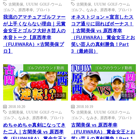
古閑美保
,
UUUM GOLF-ウーム
古閑美保
,
UUUM GOLF-ウーム
ゴルフ-
,
原西孝幸
,
プロバト
ゴルフ-
,
なみき
,
原西孝幸
,
プロバト
我流のアマチュアゴルファー
オネストジョン＝宣言したス
が上手くならない理由｜元賞
コア通りに回ればボーナス！
金女王とゴルフ大好き芸人の
｜古閑美保 vs 原西孝幸
本音トーク【原西孝幸
（FUJIWARA） 賞金女王とお
（FUJIWARA）×古閑美保プ
笑い芸人の真剣勝負！Part
ロ】
3（最終回）
ゴルフのラウンド動画
ゴルフのラウンド動画
13:38
18:15
2018.10.20
2018.10.19
古閑美保
,
UUUM GOLF-ウーム
古閑美保
,
UUUM GOLF-ウーム
ゴルフ-
,
なみき
,
原西孝幸
,
プロバト
ゴルフ-
,
なみき
,
原西孝幸
,
プロバト
めちゃめちゃ真剣になってき
古閑美保 vs 原西孝幸
た二人｜古閑美保 vs 原西孝
（FUJIWARA） 賞金女王とお
幸（FUJIWARA） 賞金女王と
笑い芸人の真剣勝負！Part 1