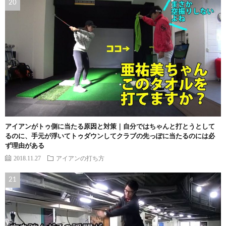
アイアンがトゥ側に当たる原因と対策｜自分ではちゃんと打とうとして
るのに、手元が浮いてトゥダウンしてクラブの先っぽに当たるのには必
ず理由がある
2018.11.27
アイアンの打ち方