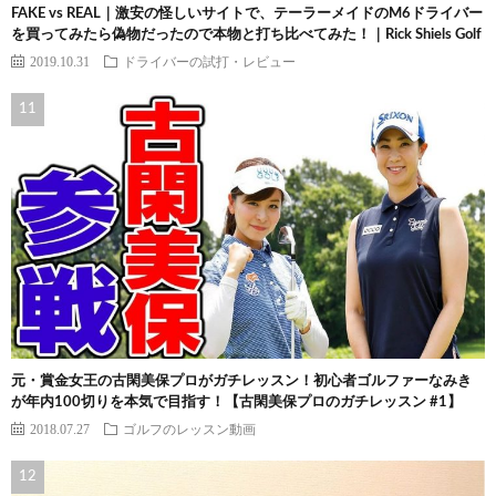
FAKE vs REAL｜激安の怪しいサイトで、テーラーメイドのM6ドライバー
を買ってみたら偽物だったので本物と打ち比べてみた！｜Rick Shiels Golf
2019.10.31
ドライバーの試打・レビュー
元・賞金女王の古閑美保プロがガチレッスン！初心者ゴルファーなみき
が年内100切りを本気で目指す！【古閑美保プロのガチレッスン #1】
2018.07.27
ゴルフのレッスン動画