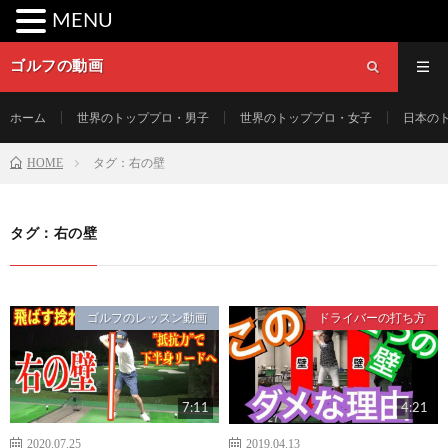
MENU
ゴルフの動画
ホーム
世界のトッププロ・男子
世界のトッププロ・女子
日本の
HOME
タグ：右の壁
タグ：右の壁
ゴルフのレッスン動画
ドライバーの打ち方
7:11
4:21
2020.07.25
2019.04.13