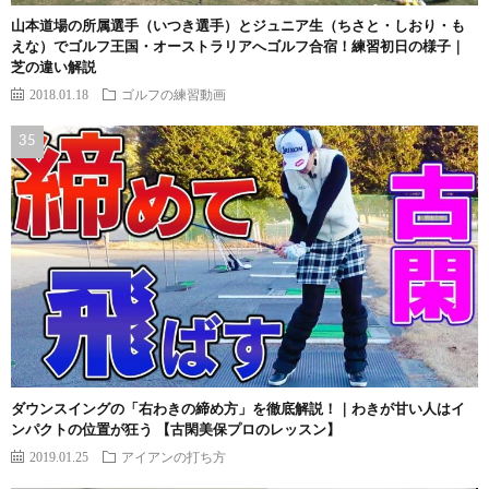
山本道場の所属選手（いつき選手）とジュニア生（ちさと・しおり・も
えな）でゴルフ王国・オーストラリアへゴルフ合宿！練習初日の様子｜
芝の違い解説
2018.01.18
ゴルフの練習動画
ダウンスイングの「右わきの締め方」を徹底解説！｜わきが甘い人はイ
ンパクトの位置が狂う 【古閑美保プロのレッスン】
2019.01.25
アイアンの打ち方