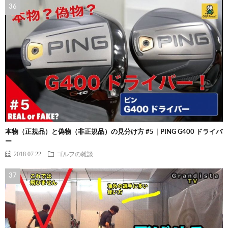
本物（正規品）と偽物（非正規品）の見分け方 #5｜PING G400 ドライバ
ー
2018.07.22
ゴルフの雑談