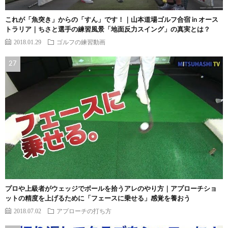
これが「魚突き」からの「すん」です！｜山本道場ゴルフ合宿 in オース
トラリア｜ちさと選手の練習風景「地面反力スイング」の真実とは？
2018.01.29
ゴルフの練習動画
プロや上級者がウェッジでボールを拾うアレのやり方｜アプローチショ
ットの精度を上げるために「フェースに乗せる」感覚を養おう
2018.07.02
アプローチの打ち方