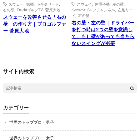
スウェー
,
始動
,
下半身リード
,
スウェイ
,
体重移動
,
左の壁
,
右の壁
,
DaichiゴルフTV
,
菅原大地
okuyamaゴルフチャンネル
,
左足リー
ド
,
右の壁
スウェーを改善させる「右の
右の壁・左の壁｜ドライバー
壁」の作り方｜プロゴルファ
を打つ時は2つの壁を意識し
ー 菅原大地
て、もし壁があっても当たら
ないスイングが必要
サイト内検索
カテゴリー
世界のトッププロ・男子
世界のトッププロ・女子