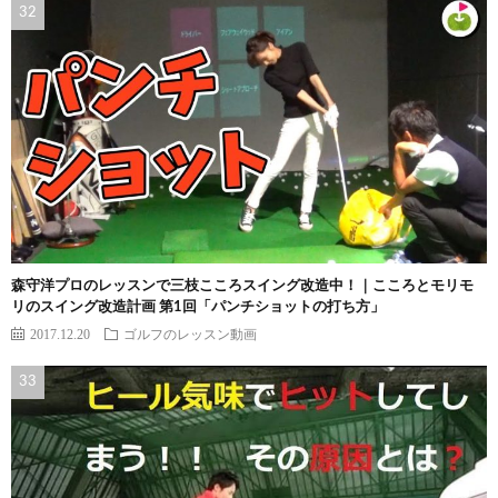
森守洋プロのレッスンで三枝こころスイング改造中！｜こころとモリモ
リのスイング改造計画 第1回「パンチショットの打ち方」
2017.12.20
ゴルフのレッスン動画