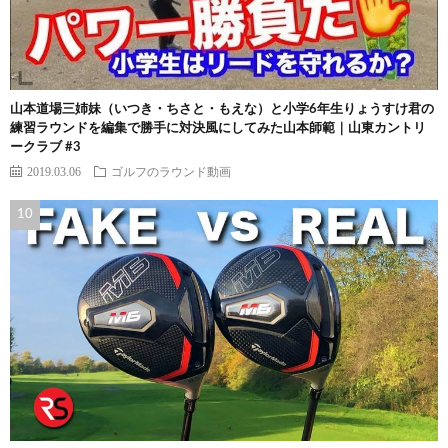
山本道場三姉妹（いつき・ちさと・もえな）と小学6年生りょうすけ君の
練習ラウンドを編集で勝手に対決風にしてみた山本師範｜山東カントリ
ークラブ #3
2019.03.06
ゴルフのラウンド動画