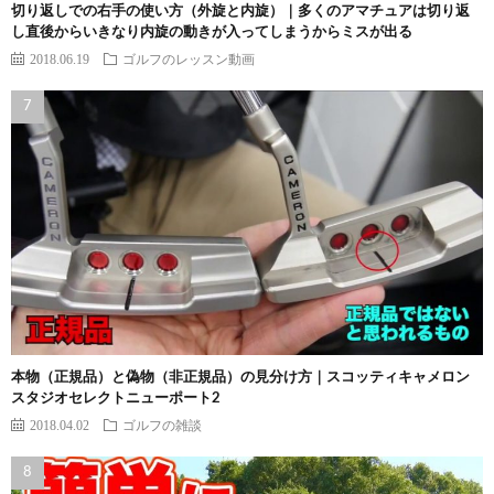
切り返しでの右手の使い方（外旋と内旋）｜多くのアマチュアは切り返
し直後からいきなり内旋の動きが入ってしまうからミスが出る
2018.06.19
ゴルフのレッスン動画
本物（正規品）と偽物（非正規品）の見分け方｜スコッティキャメロン
スタジオセレクトニューポート2
2018.04.02
ゴルフの雑談