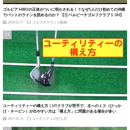
ゴルピア HIROの正体がついに明かされる！？なぜ1人だけ初めての沖縄
でパットのラインを読めるのか？ 【④ベルビーチゴルフクラブ 1-3H】
2018.02.17
ゴルフのラウンド動画
ユーティリティーの構え方｜UTクラブが苦手で、左へのミス（ひっか
け・チーピン）が出やすい方は「構え方」に問題がある場合が多い
2017.05.31
ユーテリティの打ち方