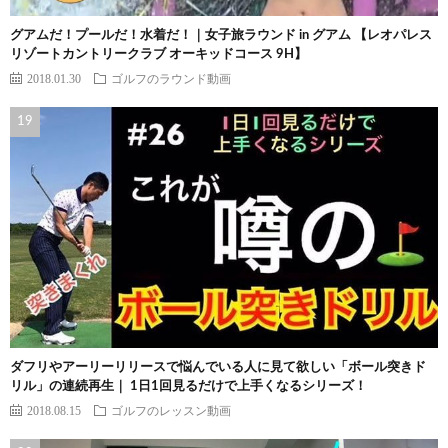
グアムだ！プールだ！水着だ！｜女子旅ラウンド in グアム 【レオパレス
リゾートカントリークラブ オーキッドコース 9H】
2018.01.30
ゴルフのラウンド動画
ダフリやアーリーリリースで悩んでいる人に見て欲しい「ボール突きド
リル」の連続再生｜ 1日1回見るだけで上手くなるシリーズ！
2018.08.15
ゴルフのレッスン動画