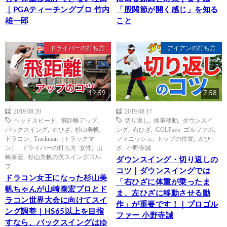
｜PGAティーチングプロ 竹内
「股関節が開く感じ」を知る
雄一郎
こと
ドライバーの打ち方
アイアンの打ち方
19:59
7:58
2019.08.20
2019.08.17
ヘッドスピード
,
飛距離アップ
,
切り返し
,
体重移動
,
ダウンスイ
バックスイング
,
右ひざ
,
杉山美帆
,
ング
,
右ひざ
,
GOLFavo ゴルファボ
,
ドラコン
,
Trackman（トラックマ
フィニッシュ
,
トップの位置
,
左ひ
ン）
,
ドライバーの打ち方 女性
,
山
ざ
,
小野寺誠
崎泰宏
,
杉山美帆の美スイングゴル
ダウンスイング・切り返しの
フ
コツ｜ダウンスイングでは
ドラコン女王になった杉山美
「右ひざに体重が乗ったま
帆ちゃんが山崎泰宏プロとド
ま、左ひざに移動させる動
ラコン世界大会に向けてスイ
作」が重要です！｜プロゴル
ング調整｜HS65以上を目指
ファー 小野寺誠
すなら、バックスイングはゆ