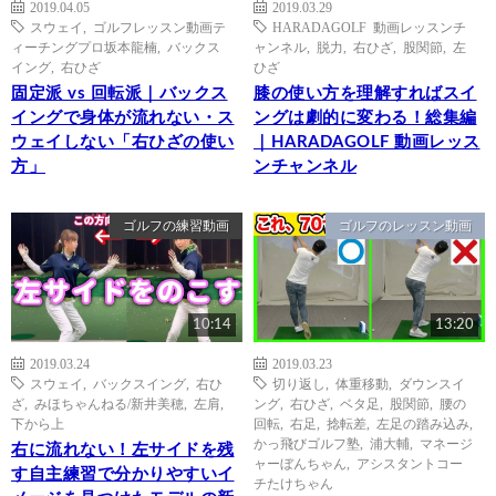
2019.04.05
2019.03.29
スウェイ
,
ゴルフレッスン動画テ
HARADAGOLF 動画レッスンチ
ィーチングプロ坂本龍楠
,
バックス
ャンネル
,
脱力
,
右ひざ
,
股関節
,
左
イング
,
右ひざ
ひざ
固定派 vs 回転派｜バックス
膝の使い方を理解すればスイ
イングで身体が流れない・ス
ングは劇的に変わる！総集編
ウェイしない「右ひざの使い
｜HARADAGOLF 動画レッス
方」
ンチャンネル
ゴルフの練習動画
ゴルフのレッスン動画
10:14
13:20
2019.03.24
2019.03.23
スウェイ
,
バックスイング
,
右ひ
切り返し
,
体重移動
,
ダウンスイ
ざ
,
みほちゃんねる/新井美穂
,
左肩
,
ング
,
右ひざ
,
ベタ足
,
股関節
,
腰の
下から上
回転
,
右足
,
捻転差
,
左足の踏み込み
,
かっ飛びゴルフ塾
,
浦大輔
,
マネージ
右に流れない！左サイドを残
ャーぼんちゃん
,
アシスタントコー
す自主練習で分かりやすいイ
チたけちゃん