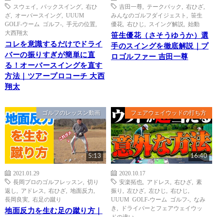
スウェイ
,
バックスイング
,
右ひ
吉田一尊
,
テークバック
,
右ひざ
,
ざ
,
オーバースイング
,
UUUM
みんなのゴルフダイジェスト
,
笹生
GOLF-ウーム ゴルフ-
,
手元の位置
,
優花
,
右ひじ
,
スイング解説
,
始動
大西翔太
笹生優花（さそうゆうか）選
コレを意識するだけでドライ
手のスイングを徹底解説｜プ
バーの振りすぎが簡単に直
ロゴルファー 吉田一尊
る！オーバースイングを直す
方法｜ツアープロコーチ 大西
翔太
ゴルフのレッスン動画
フェアウェイウッドの打ち方
5:13
16:40
2021.01.29
2020.10.17
長岡プロのゴルフレッスン
,
切り
安楽拓也
,
アドレス
,
右ひざ
,
素
返し
,
アドレス
,
右ひざ
,
地面反力
,
振り
,
左ひざ
,
左ひじ
,
右ひじ
,
長岡良実
,
右足の蹴り
UUUM GOLF-ウーム ゴルフ-
,
なみ
き
,
ドライバーとフェアウェイウッ
地面反力を生む足の蹴り方｜
ドの違い