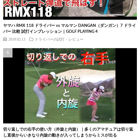
ヤマハ RMX 118 ドライバー vs マルマン DANGAN（ダンガン）7 ドライ
バー 比較 試打インプレッション｜GOLF PLAYING 4
2019.02.13
ドライバーの試打・レビュー
切り返しでの右手の使い方（外旋と内旋）｜多くのアマチュアは切り返
し直後からいきなり内旋の動きが入ってしまうからミスが出る