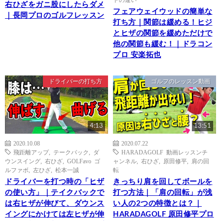
右ひざをガニ股にしたらダメ
フェアウェイウッドの簡単な
｜長岡プロのゴルフレッスン
打ち方｜関節は緩める！ヒジ
とヒザの関節を緩めただけで
他の関節も緩む！｜ドラコン
プロ 安楽拓也
ドライバーの打ち方
ゴルフのレッスン動画
4:13
13:51
2020.10.08
2020.07.22
飛距離アップ
,
テークバック
,
ダ
HARADAGOLF 動画レッスンチ
ウンスイング
,
右ひざ
,
GOLFavo ゴ
ャンネル
,
右ひざ
,
原田修平
,
肩の回
ルファボ
,
左ひざ
,
松本一誠
転
ドライバーを打つ時の「ヒザ
きっちり肩を回してボールを
の使い方」｜テイクバックで
打つ方法｜「肩の回転」が浅
は右ヒザが伸びて、ダウンス
い人の2つの特徴とは？｜
イングにかけては左ヒザが伸
HARADAGOLF 原田修平プロ