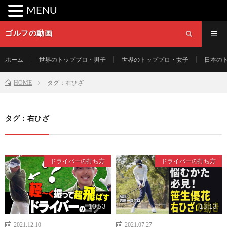
MENU
ゴルフの動画
ホーム
世界のトッププロ・男子
世界のトッププロ・女子
日本の
HOME
タグ：右ひざ
タグ：右ひざ
ドライバーの打ち方
ドライバーの打ち方
10:53
13:13
2021.12.10
2021.07.27