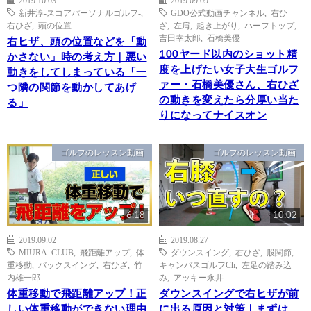
新井淳-スコアパーソナルゴルフ-
,
GDO公式動画チャンネル
,
右ひ
右ひざ
,
頭の位置
ざ
,
左肩
,
起き上がり
,
ハーフトップ
,
吉田幸太郎
,
石橋美優
右ヒザ、頭の位置などを「動
100ヤード以内のショット精
かさない」時の考え方｜悪い
度を上げたい女子大生ゴルフ
動きをしてしまっている「一
ァー・石橋美優さん、右ひざ
つ隣の関節を動かしてあげ
の動きを変えたら分厚い当た
る」
りになってナイスオン
ゴルフのレッスン動画
ゴルフのレッスン動画
6:18
10:02
2019.09.02
2019.08.27
MIURA CLUB
,
飛距離アップ
,
体
ダウンスイング
,
右ひざ
,
股関節
,
重移動
,
バックスイング
,
右ひざ
,
竹
キャンバスゴルフCh
,
左足の踏み込
内雄一郎
み
,
アッキー永井
体重移動で飛距離アップ！正
ダウンスイングで右ヒザが前
しい体重移動ができない理由
に出る原因と対策｜まずは