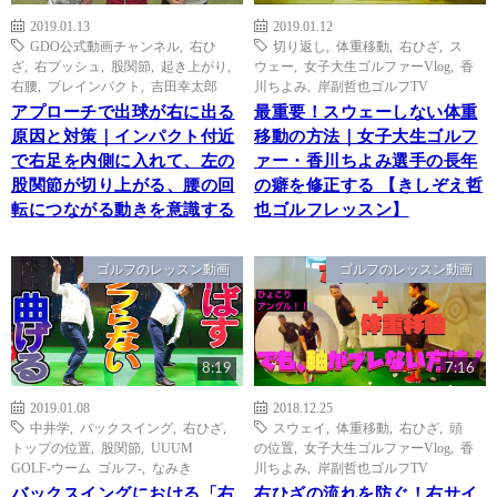
2019.01.13
2019.01.12
GDO公式動画チャンネル
,
右ひ
切り返し
,
体重移動
,
右ひざ
,
ス
ざ
,
右プッシュ
,
股関節
,
起き上がり
,
ウェー
,
女子大生ゴルファーVlog
,
香
右腰
,
プレインパクト
,
吉田幸太郎
川ちよみ
,
岸副哲也ゴルフTV
アプローチで出球が右に出る
最重要！スウェーしない体重
原因と対策｜インパクト付近
移動の方法｜女子大生ゴルフ
で右足を内側に入れて、左の
ァー・香川ちよみ選手の長年
股関節が切り上がる、腰の回
の癖を修正する 【きしぞえ哲
転につながる動きを意識する
也ゴルフレッスン】
ゴルフのレッスン動画
ゴルフのレッスン動画
8:19
7:16
2019.01.08
2018.12.25
中井学
,
バックスイング
,
右ひざ
,
スウェイ
,
体重移動
,
右ひざ
,
頭
トップの位置
,
股関節
,
UUUM
の位置
,
女子大生ゴルファーVlog
,
香
GOLF-ウーム ゴルフ-
,
なみき
川ちよみ
,
岸副哲也ゴルフTV
バックスイングにおける「右
右ひざの流れを防ぐ！右サイ