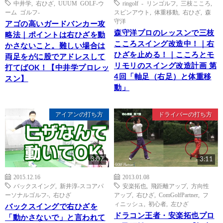
中井学
,
右ひざ
,
UUUM GOLF-ウ
ringolf - リンゴルフ
,
三枝こころ
,
ーム ゴルフ-
スピンアウト
,
体重移動
,
右ひざ
,
森
守洋
アゴの高いガードバンカー攻
森守洋プロのレッスンで三枝
略法｜ポイントは右ひざを動
こころスイング改造中！｜右
かさないこと。難しい場合は
ひざを止める！｜こころとモ
両足をがに股でアドレスして
リモリのスイング改造計画 第
打てばOK！【中井学プロレッ
4回「軸足（右足）と体重移
スン】
動」
アイアンの打ち方
ドライバーの打ち方
3:07
3:11
2015.12.16
2013.01.08
バックスイング
,
新井淳-スコアパ
安楽拓也
,
飛距離アップ
,
方向性
ーソナルゴルフ-
,
右ひざ
アップ
,
右ひざ
,
ComGolfPartner
,
フ
ィニッシュ
,
初心者
,
左ひざ
バックスイングで右ひざを
ドラコン王者・安楽拓也プロ
「動かさないで」と言われて