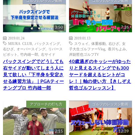
ゴルフのレッスン動画
ゴルフのレッスン動画
3:50
7:26
2019.01.24
2019.01.13
MIURA CLUB
,
バックスイング
,
スウェイ
,
体重移動
,
右ひざ
,
女
右ひざ
,
オーバースイング
,
リバース
子大生ゴルファーVlog
,
香川ちよみ
,
ピボット
,
竹内雄一郎
,
右サイド
岸副哲也ゴルフTV
バックスイングでどうしても
40歳過ぎのキッシーがゆった
右サイドが動いてしまう人に
りと見えるスイングでも300
見て欲しい「下半身を安定さ
ヤードを超えるヒントがコ
せる練習方法」｜PGAティー
レ！｜軸の使い方 【きしぞえ
チングプロ 竹内雄一郎
哲也ゴルフレッスン】
アプローチの打ち方
ゴルフのレッスン動画
2:15
12:39