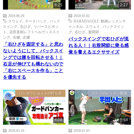
8:25
2:27
2018.06.29
2018.05.02
スウェイ
,
テークバック
,
バック
HARADAGOLF 動画レッスンチ
スイング
,
右ひざ
,
リバースピボッ
ャンネル
,
スウェイ
,
バックスイン
ト
,
吉田直樹レフトペルヴィススイ
グ
,
右ひざ
,
股関節
ング
,
右腰
,
左腰
バックスイングで右ひざが流
「右ひざを固定する」と思わ
れる人！｜右股関節に乗る感
ないようにして、バックスイ
覚を養えるエクササイズ
ングでは腰を回転させる！｜
右足が伸びても構わないので
「右にスペースを作る」こと
を優先する
バンカーショットの打ち方
ゴルフのレッスン動画
4:08
9:54
2018.03.16
2018.01.05