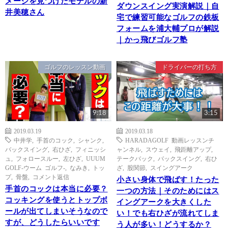
メージを見つけたモデルの新
ダウンスイング実演解説｜自
井美穂さん
宅で練習可能なゴルフの鉄板
フォームを浦大輔プロが解説
｜かっ飛びゴルフ塾
ゴルフのレッスン動画
ドライバーの打ち方
9:18
3:15
2019.03.19
2019.03.18
中井学
,
手首のコック
,
シャンク
,
HARADAGOLF 動画レッスンチ
バックスイング
,
右ひざ
,
フィニッシ
ャンネル
,
スウェイ
,
飛距離アップ
,
ュ
,
フォロースルー
,
左ひざ
,
UUUM
テークバック
,
バックスイング
,
右ひ
GOLF-ウーム ゴルフ-
,
なみき
,
トッ
ざ
,
股関節
,
スイングアーク
プ
,
骨盤
,
コメント返信
小さい身体で飛ばす！たった
手首のコックは本当に必要？
一つの方法｜そのためにはス
コッキングを使うとトップボ
イングアークを大きくした
ールが出てしまいそうなので
い！でも右ひざが流れてしま
すが、どうしたらいいです
う人が多い！どうするか？