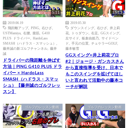
5:11
15:13
2019.06.19
2019.05.30
飛距離アップ
,
PING
,
右ひざ
,
ダウンスイング
,
右ひざ
,
井上莉
USTMamiya
,
右腰
,
腹筋
,
G410
花
,
トゥダウン
,
右足
,
GGスイング
,
PLUS ドライバー
,
HardoLass
左サイド
,
板倉由姫乃
,
サイドベン
SMASH（ハドラス・スマッシュ）
,
ド
,
手元の位置
,
チェケラーGOLF
,
藤井誠の新ゴルフチャンネル
,
藤井
藤本敏雪
誠
GGスイング×井上莉花プロ
ドライバーの飛距離を伸ばす
#2｜ジョージ・ガンカスさん
方法｜PING G410 PLUS ドラ
から直接指導を受け、日本で
イバー × HardoLass
もこのスイングを拡げてほし
SMASH（ハドラス・スマッ
いと言われて活動中の藤本コ
シュ）【藤井誠のゴルフレッ
ーチが解説
スン】
ゴルフのレッスン動画
ゴルフのレッスン動画