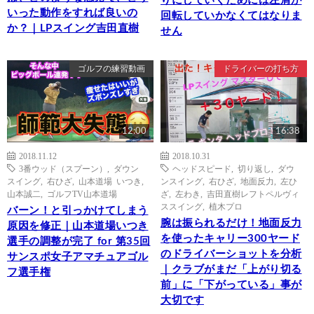
りにしていくためには左肩が
いった動作をすれば良いの
回転していかなくてはなりま
か？｜LPスイング吉田直樹
せん
ゴルフの練習動画
ドライバーの打ち方
12:00
16:38
2018.11.12
2018.10.31
3番ウッド（スプーン）
,
ダウン
ヘッドスピード
,
切り返し
,
ダウ
スイング
,
右ひざ
,
山本道場 いつき
,
ンスイング
,
右ひざ
,
地面反力
,
左ひ
山本誠二
,
ゴルフTV山本道場
ざ
,
左わき
,
吉田直樹レフトペルヴィ
ススイング
,
植木プロ
バーン！と引っかけてしまう
腕は振られるだけ！地面反力
原因を修正｜山本道場いつき
を使ったキャリー300ヤード
選手の調整が完了 for 第35回
のドライバーショットを分析
サンスポ女子アマチュアゴル
｜クラブがまだ「上がり切る
フ選手権
前」に「下がっている」事が
大切です