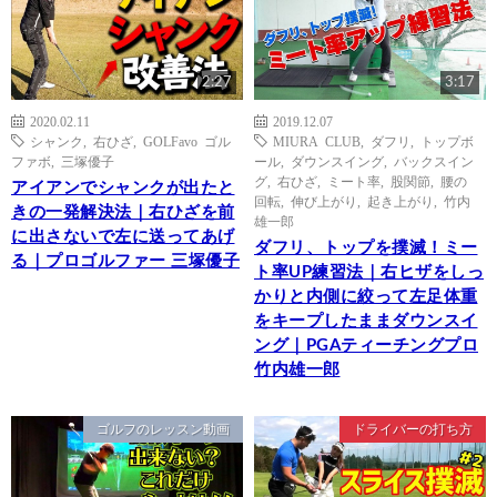
2:27
3:17
2020.02.11
2019.12.07
シャンク
,
右ひざ
,
GOLFavo ゴル
MIURA CLUB
,
ダフリ
,
トップボ
ファボ
,
三塚優子
ール
,
ダウンスイング
,
バックスイン
グ
,
右ひざ
,
ミート率
,
股関節
,
腰の
アイアンでシャンクが出たと
回転
,
伸び上がり
,
起き上がり
,
竹内
きの一発解決法｜右ひざを前
雄一郎
に出さないで左に送ってあげ
ダフリ、トップを撲滅！ミー
る｜プロゴルファー 三塚優子
ト率UP練習法｜右ヒザをしっ
かりと内側に絞って左足体重
をキープしたままダウンスイ
ング｜PGAティーチングプロ
竹内雄一郎
ゴルフのレッスン動画
ドライバーの打ち方