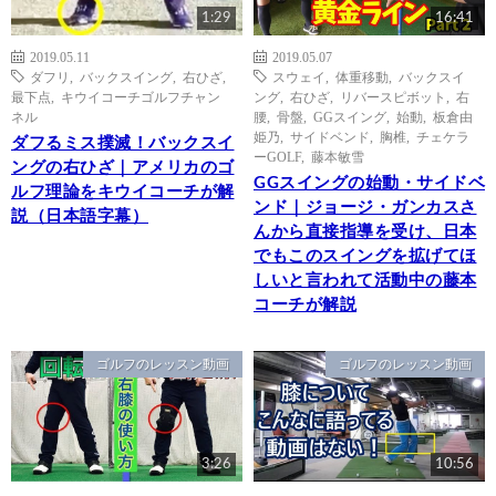
1:29
16:41
2019.05.11
2019.05.07
ダフリ
,
バックスイング
,
右ひざ
,
スウェイ
,
体重移動
,
バックスイ
最下点
,
キウイコーチゴルフチャン
ング
,
右ひざ
,
リバースピボット
,
右
ネル
腰
,
骨盤
,
GGスイング
,
始動
,
板倉由
姫乃
,
サイドベンド
,
胸椎
,
チェケラ
ダフるミス撲滅！バックスイ
ーGOLF
,
藤本敏雪
ングの右ひざ｜アメリカのゴ
GGスイングの始動・サイドベ
ルフ理論をキウイコーチが解
ンド｜ジョージ・ガンカスさ
説（日本語字幕）
んから直接指導を受け、日本
でもこのスイングを拡げてほ
しいと言われて活動中の藤本
コーチが解説
ゴルフのレッスン動画
ゴルフのレッスン動画
3:26
10:56