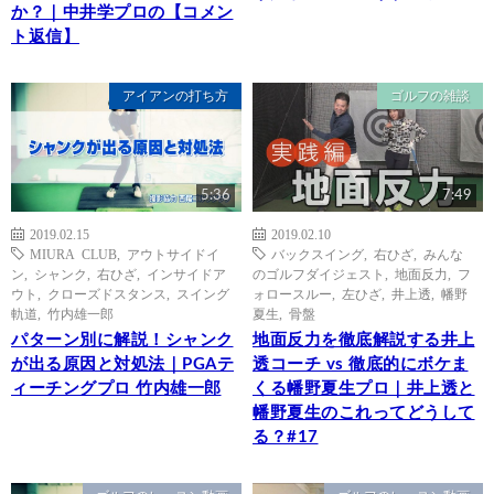
か？｜中井学プロの【コメン
ト返信】
アイアンの打ち方
ゴルフの雑談
5:36
7:49
2019.02.15
2019.02.10
MIURA CLUB
,
アウトサイドイ
バックスイング
,
右ひざ
,
みんな
ン
,
シャンク
,
右ひざ
,
インサイドア
のゴルフダイジェスト
,
地面反力
,
フ
ウト
,
クローズドスタンス
,
スイング
ォロースルー
,
左ひざ
,
井上透
,
幡野
軌道
,
竹内雄一郎
夏生
,
骨盤
パターン別に解説！シャンク
地面反力を徹底解説する井上
が出る原因と対処法｜PGAテ
透コーチ vs 徹底的にボケま
ィーチングプロ 竹内雄一郎
くる幡野夏生プロ｜井上透と
幡野夏生のこれってどうして
る？#17