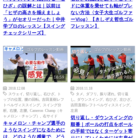
ひざ」の誤解とは｜以前は
ドに体重を乗せても軸がブレ
「ヒザの高さを揃えましょ
ない方法〈女子大生ゴルファ
う」がセオリーだった｜中井
ーVlog〉【きしぞえ哲也ゴル
学プロのレッスン【スイング
フレッスン】
チェックシリーズ】
ゴルフのレッスン動画
ゴルフのレッスン動画
16:59
9:02
2018.12.08
2018.11.18
スウェイ
,
切り返し
,
右ひざ
,
ト
タメ
,
ダフリ
,
振り遅れ
,
切り返
ップの位置
,
腰の回転
,
吉田直樹レフ
し
,
ダウンスイング
,
右ひざ
,
左ひざ
,
トペルヴィススイング
,
スイング分
吉田直樹レフトペルヴィススイング
,
析
,
右腰
,
左腰
,
Cameron Champ（キ
左肩
ャメロン・チャンプ）
,
右サイド
切り返し・ダウンスイングの
キャメロン・チャンプ選手の
順番｜ボールの打点をボール
ようなスイングになるために
の手前ではなくターゲット寄
は、どのような感覚で、どう