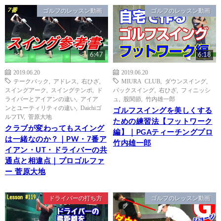
ゴルフのレッスン動画
ゴルフのレッスン動画
6:47
6:18
2019.06.20
2019.06.20
テークバック
,
アドレス
,
右ひざ
,
MIURA CLUB
,
ダウンスイング
,
スイングアーク
,
スイングテンポ
,
ド
バックスイング
,
右ひざ
,
フィニッシ
ライバーとアイアンの違い
,
アイア
ュ
,
股関節
,
竹内雄一郎
ンとユーティリティの違い
,
Daichiゴ
ゴルフスイングを美しくする
ルフTV
,
菅原大地
ための練習法【フットワーク
クラブが変わってもスイング
編】｜PGAティーチングプロ
は一緒なのか？｜PW・7番ア
竹内雄一郎
イアン・UT・ドライバーの共
通点と相違点｜プロゴルファ
ー 菅原大地
ドライバーの打ち方
ゴルフのレッスン動画