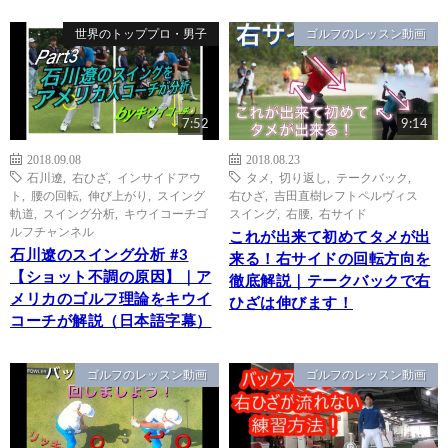
世界のトッププロ・男子
ゴルフのレッスン動画
7:52
9:14
2018.09.08
2018.08.23
石川遼
,
右ひざ
,
インサイドアウ
タメ
,
切り返し
,
テークバック
,
ト
,
腰の回転
,
伸び上がり
,
スイング
右ひざ
,
吉田直樹レフトペルヴィス
軌道
,
スイング分析
,
キウイコーチゴ
スイング
,
右腰
,
右サイド
ルフチャンネル
これが出来て初めてタメが出
石川遼のスイング分析 #3
来る！右サイドの回転方向を
【ショット不調の原因】｜ア
徹底解説｜テークバックで右
メリカのゴルフ理論をキウイ
ひざは伸びます！
コーチが解説（日本語字幕）
ゴルフのレッスン動画
ゴルフのレッスン動画