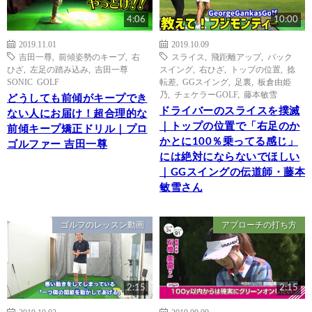
4:06
10:00
2019.11.01
2019.10.09
吉田一尊
,
前傾姿勢のキープ
,
右
スライス
,
飛距離アップ
,
バック
ひざ
,
左足の踏み込み
,
吉田一尊
スイング
,
右ひざ
,
トップの位置
,
捻
SONIC GOLF
転差
,
GGスイング
,
足裏
,
板倉由姫
乃
,
チェケラーGOLF
,
藤本敏雪
どうしても前傾がキープでき
ドライバーのスライスを撲滅
ない人にお届け！超合理的な
｜トップの位置で「右足のか
前傾キープ矯正ドリル｜プロ
かとに100％乗ってる感じ」
ゴルファー 吉田一尊
には絶対にならないでほしい
｜GGスイングの伝道師・藤本
敏雪さん
ゴルフのレッスン動画
アプローチの打ち方
2:15
2:15
2019.10.03
2019.09.09