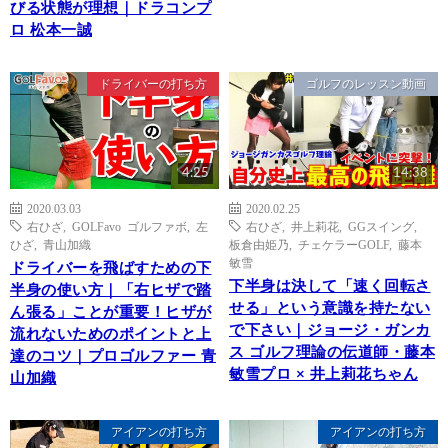
びる状態が理想｜ドラコンプ
ロ 松本一誠
ドライバーの打ち方
ゴルフのレッスン動画
4:25
14:38
2020.03.03
2020.02.25
右ひざ
,
GOLFavo ゴルファボ
,
左
右ひざ
,
井上莉花
,
GGスイング
,
ひざ
,
青山加織
板倉由姫乃
,
チェケラーGOLF
,
藤本
敏雪
ドライバーを飛ばすための下
下半身は決して「速く回転さ
半身の使い方｜「右ヒザで踏
せる」という意識を持たない
ん張る」ことが重要！ヒザが
で下さい｜ジョージ・ガンカ
流れないためのポイントと上
ス ゴルフ理論の伝道師・藤本
達のコツ｜プロゴルファー 青
敏雪プロ × 井上莉花ちゃん
山加織
アイアンの打ち方
アイアンの打ち方