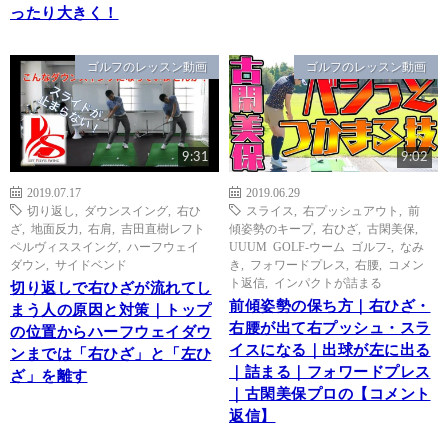
ったり大きく！
ゴルフのレッスン動画
ゴルフのレッスン動画
9:31
9:02
2019.07.17
2019.06.29
切り返し
,
ダウンスイング
,
右ひ
スライス
,
右プッシュアウト
,
前
ざ
,
地面反力
,
右肩
,
吉田直樹レフト
傾姿勢のキープ
,
右ひざ
,
古閑美保
,
ペルヴィススイング
,
ハーフウェイ
UUUM GOLF-ウーム ゴルフ-
,
なみ
ダウン
,
サイドベンド
き
,
フォワードプレス
,
右腰
,
コメン
ト返信
,
インパクトが詰まる
切り返しで右ひざが流れてし
前傾姿勢の保ち方｜右ひざ・
まう人の原因と対策｜トップ
右腰が出て右プッシュ・スラ
の位置からハーフウェイダウ
イスになる｜出球が左に出る
ンまでは「右ひざ」と「左ひ
｜詰まる｜フォワードプレス
ざ」を離す
｜古閑美保プロの【コメント
返信】