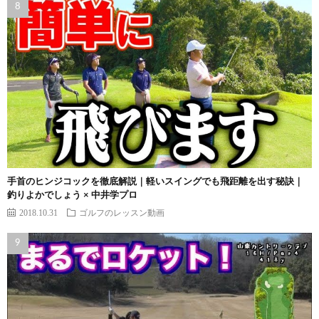
手首のヒンジコックを徹底解説｜軽いスイングでも飛距離を出す秘訣｜
釣りよかでしょう × 中井学プロ
2018.10.31
ゴルフのレッスン動画