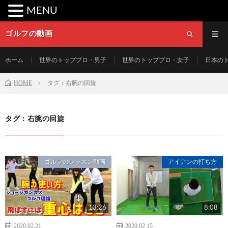
MENU
ゴルフの動画
ホーム
世界のトッププロ・男子
世界のトッププロ・女子
日本の
HOME
タグ：右腕の回旋
タグ：右腕の回旋
ゴルフのレッスン動画
アイアンの打ち方
13:26
8:08
2020.02.21
2020.02.15