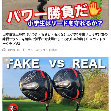
山本道場三姉妹（いつき・ちさと・もえな）と小学6年生りょうすけ君の
練習ラウンドを編集で勝手に対決風にしてみた山本師範｜山東カントリ
ークラブ #3
2019.03.06
ゴルフのラウンド動画