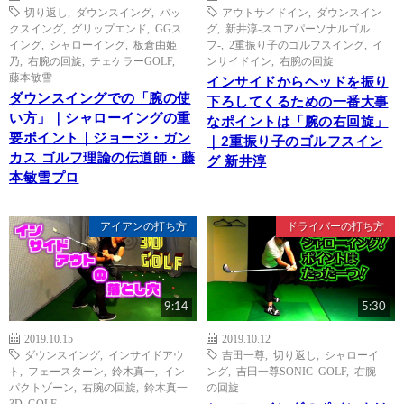
切り返し
,
ダウンスイング
,
バッ
アウトサイドイン
,
ダウンスイン
クスイング
,
グリップエンド
,
GGス
グ
,
新井淳-スコアパーソナルゴル
イング
,
シャローイング
,
板倉由姫
フ-
,
2重振り子のゴルフスイング
,
イ
乃
,
右腕の回旋
,
チェケラーGOLF
,
ンサイドイン
,
右腕の回旋
藤本敏雪
インサイドからヘッドを振り
ダウンスイングでの「腕の使
下ろしてくるための一番大事
い方」｜シャローイングの重
なポイントは「腕の右回旋」
要ポイント｜ジョージ・ガン
｜2重振り子のゴルフスイン
カス ゴルフ理論の伝道師・藤
グ 新井淳
本敏雪プロ
アイアンの打ち方
ドライバーの打ち方
9:14
5:30
2019.10.15
2019.10.12
ダウンスイング
,
インサイドアウ
吉田一尊
,
切り返し
,
シャローイ
ト
,
フェースターン
,
鈴木真一
,
イン
ング
,
吉田一尊SONIC GOLF
,
右腕
パクトゾーン
,
右腕の回旋
,
鈴木真一
の回旋
3D GOLF