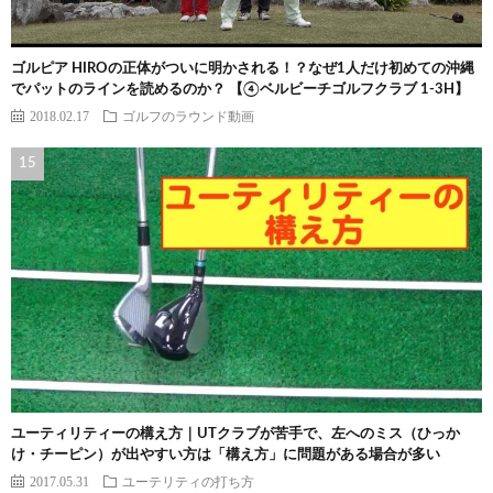
ゴルピア HIROの正体がついに明かされる！？なぜ1人だけ初めての沖縄
でパットのラインを読めるのか？ 【④ベルビーチゴルフクラブ 1-3H】
2018.02.17
ゴルフのラウンド動画
ユーティリティーの構え方｜UTクラブが苦手で、左へのミス（ひっか
け・チーピン）が出やすい方は「構え方」に問題がある場合が多い
2017.05.31
ユーテリティの打ち方