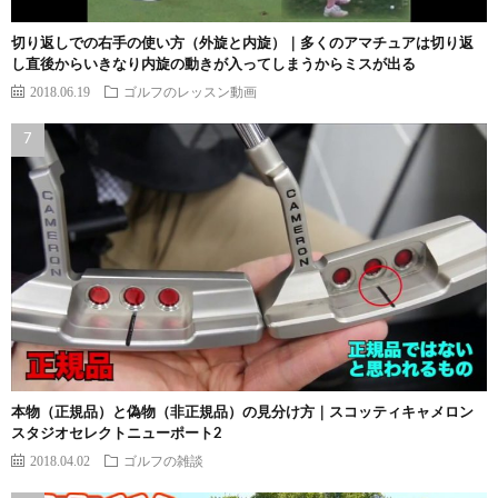
切り返しでの右手の使い方（外旋と内旋）｜多くのアマチュアは切り返
し直後からいきなり内旋の動きが入ってしまうからミスが出る
2018.06.19
ゴルフのレッスン動画
本物（正規品）と偽物（非正規品）の見分け方｜スコッティキャメロン
スタジオセレクトニューポート2
2018.04.02
ゴルフの雑談