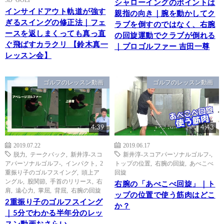
シャローイングのポイントは
インサイドアウト軌道が強す
親指の向き｜腕を動かしてク
ぎるスイングの修正法｜フェ
ラブを倒すのではなく、右腕
ースを返しまくっても真っ直
の回旋運動でクラブが倒れる
ぐ飛ばすカラクリ 【鈴木真一
｜プロゴルファー 吉田一尊
レッスン会】
ゴルフのレッスン動画
ゴルフのレッスン動画
4:39
4:43
2019.07.22
2019.06.17
脱力
,
テークバック
,
新井淳-スコ
新井淳-スコアパーソナルゴルフ-
,
アパーソナルゴルフ-
,
インパクト
,
2
トップの位置
,
右腕の回旋
,
あべこべ
重振り子のゴルフスイング
,
頭上ア
回旋
ングル
,
股関節
,
手首のリリース
,
右
右腕の「あべこべ回旋」｜ト
肩
,
遠心力
,
掌屈
,
背屈
,
右腕の回旋
ップの位置で使う筋肉はどこ
2重振り子のゴルフスイング
か？
｜5分でわかる半年分のレッ