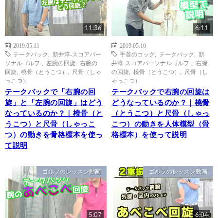
11:36
6:11
2019.05.11
2019.05.10
テークバック
,
新井淳-スコアパー
手首のコック
,
テークバック
,
新
ソナルゴルフ-
,
左腕の回旋
,
右腕の
井淳-スコアパーソナルゴルフ-
,
右腕
回旋
,
橈骨（とうこつ）
,
尺骨（しゃ
の回旋
,
橈骨（とうこつ）
,
尺骨（し
っこつ）
ゃっこつ）
テークバックで「右腕の回
テークバックで右腕の回旋は
旋」と「左腕の回旋」はどう
どうなっているのか？｜橈骨
なっているのか？｜橈骨（と
（とうこつ）と尺骨（しゃっ
うこつ）と尺骨（しゃっこ
こつ）の動きを人体模型（骨
つ）の動きを骨格標本を使っ
格標本）を使って説明
て説明
ゴルフのレッスン動画
ゴルフのレッスン動画
5:07
6:04