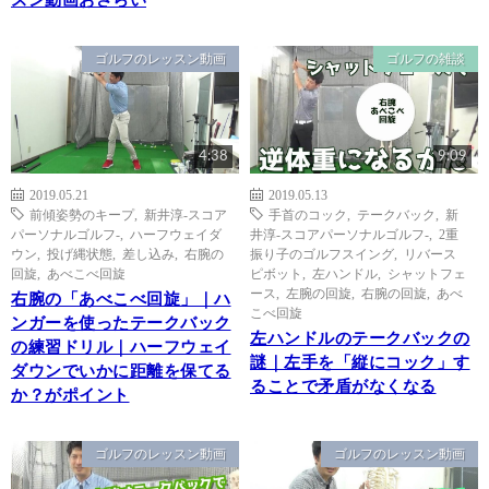
スン動画おさらい
ゴルフのレッスン動画
ゴルフの雑談
4:38
9:09
2019.05.21
2019.05.13
前傾姿勢のキープ
,
新井淳-スコア
手首のコック
,
テークバック
,
新
パーソナルゴルフ-
,
ハーフウェイダ
井淳-スコアパーソナルゴルフ-
,
2重
ウン
,
投げ縄状態
,
差し込み
,
右腕の
振り子のゴルフスイング
,
リバース
回旋
,
あべこべ回旋
ピボット
,
左ハンドル
,
シャットフェ
ース
,
左腕の回旋
,
右腕の回旋
,
あべ
右腕の「あべこべ回旋」｜ハ
こべ回旋
ンガーを使ったテークバック
左ハンドルのテークバックの
の練習ドリル｜ハーフウェイ
謎｜左手を「縦にコック」す
ダウンでいかに距離を保てる
ることで矛盾がなくなる
か？がポイント
ゴルフのレッスン動画
ゴルフのレッスン動画