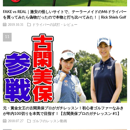
FAKE vs REAL｜激安の怪しいサイトで、テーラーメイドのM6ドライバー
を買ってみたら偽物だったので本物と打ち比べてみた！｜Rick Shiels Golf
2019.10.31
ドライバーの試打・レビュー
元・賞金女王の古閑美保プロがガチレッスン！初心者ゴルファーなみき
が年内100切りを本気で目指す！【古閑美保プロのガチレッスン #1】
2018.07.27
ゴルフのレッスン動画