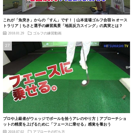
これが「魚突き」からの「すん」です！｜山本道場ゴルフ合宿 in オース
トラリア｜ちさと選手の練習風景「地面反力スイング」の真実とは？
2018.01.29
ゴルフの練習動画
プロや上級者がウェッジでボールを拾うアレのやり方｜アプローチショ
ットの精度を上げるために「フェースに乗せる」感覚を養おう
2018.07.02
アプローチの打ち方