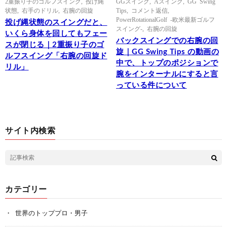
2重振り子のゴルフスイング
,
投げ縄
GGスイング
,
Aスイング
,
GG Swing
状態
,
右手のドリル
,
右腕の回旋
Tips
,
コメント返信
,
PowerRotationalGolf -欧米最新ゴルフ
投げ縄状態のスイングだと、
スイング-
,
右腕の回旋
いくら身体を回してもフェー
バックスイングでの右腕の回
スが閉じる｜2重振り子のゴ
旋｜GG Swing Tips の動画の
ルフスイング「右腕の回旋ド
中で、トップのポジションで
リル」
腕をインターナルにすると言
っている件について
サイト内検索
カテゴリー
世界のトッププロ・男子