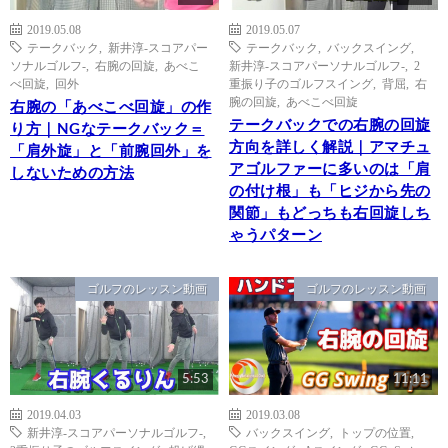
2019.05.08
2019.05.07
テークバック
,
新井淳-スコアパー
テークバック
,
バックスイング
,
ソナルゴルフ-
,
右腕の回旋
,
あべこ
新井淳-スコアパーソナルゴルフ-
,
2
べ回旋
,
回外
重振り子のゴルフスイング
,
背屈
,
右
腕の回旋
,
あべこべ回旋
右腕の「あべこべ回旋」の作
テークバックでの右腕の回旋
り方｜NGなテークバック＝
方向を詳しく解説｜アマチュ
「肩外旋」と「前腕回外」を
アゴルファーに多いのは「肩
しないための方法
の付け根」も「ヒジから先の
関節」もどっちも右回旋しち
ゃうパターン
ゴルフのレッスン動画
ゴルフのレッスン動画
5:53
11:11
2019.04.03
2019.03.08
新井淳-スコアパーソナルゴルフ-
,
バックスイング
,
トップの位置
,