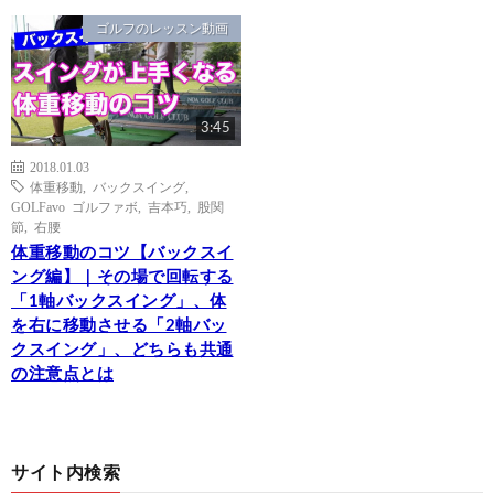
ゴルフのレッスン動画
3:45
2018.01.03
体重移動
,
バックスイング
,
GOLFavo ゴルファボ
,
吉本巧
,
股関
節
,
右腰
体重移動のコツ【バックスイ
ング編】｜その場で回転する
「1軸バックスイング」、体
を右に移動させる「2軸バッ
クスイング」、どちらも共通
の注意点とは
サイト内検索