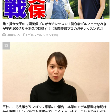
元・賞金女王の古閑美保プロがガチレッスン！初心者ゴルファーなみき
が年内100切りを本気で目指す！【古閑美保プロのガチレッスン #1】
2018.07.27
ゴルフのレッスン動画
三枝こころ先輩がリンゴルフ卒業のご報告｜本業のモデル活動は年明け
から再開｜リンゴルフを見守っていこうと思います。これまでありがと