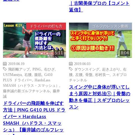
｜古閑美保プロの【コメント
返信】
ドライバーの打ち方
ゴルフのレッスン動画
5:11
8:04
2019.06.19
2019.06.03
飛距離アップ
,
PING
,
右ひざ
,
ダウンスイング
,
起き上がり
,
右
USTMamiya
,
右腰
,
腹筋
,
G410
腰
,
左腰
,
骨盤
,
杉村良一
,
スギプロ
PLUS ドライバー
,
HardoLass
チャンネル
SMASH（ハドラス・スマッシュ）
,
スイング中に身体が浮いてし
藤井誠の新ゴルフチャンネル
,
藤井
まう原因と対処法①｜骨盤の
誠
動きを修正｜スギプロのレッ
ドライバーの飛距離を伸ばす
スン
方法｜PING G410 PLUS ドラ
イバー × HardoLass
SMASH（ハドラス・スマッ
シュ）【藤井誠のゴルフレッ