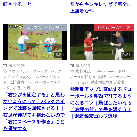
転させること
前からキレキレすぎて完全に
上級者な件
ゴルフのレッスン動画
ドライバーの打ち方
8:25
5:41
2018.06.29
2018.05.31
スウェイ
,
テークバック
,
バック
武市悦宏
,
toyotajpchannel
,
ドロー
スイング
,
右ひざ
,
リバースピボッ
ボールの打ち方
,
右腰
,
フェースロー
ト
,
吉田直樹レフトペルヴィススイ
テーション
,
武市悦宏ゴルフ道場
ング
,
右腰
,
左腰
飛距離アップに直結するドロ
「右ひざを固定する」と思わ
ーボールを即効で打てるよう
ないようにして、バックスイ
になるコツ｜飛ばしたいなら
ングでは腰を回転させる！｜
「右腰の前」で手を返そう！
右足が伸びても構わないので
｜武市悦宏ゴルフ道場
「右にスペースを作る」こと
を優先する