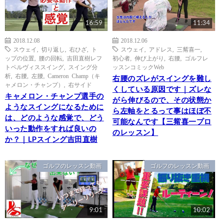
16:59
11:34
2018.12.08
2018.12.06
スウェイ
,
切り返し
,
右ひざ
,
ト
スウェイ
,
アドレス
,
三觜喜一
,
ップの位置
,
腰の回転
,
吉田直樹レフ
初心者
,
伸び上がり
,
右腰
,
ゴルフレ
トペルヴィススイング
,
スイング分
ッスンコミックWeb
析
,
右腰
,
左腰
,
Cameron Champ（キ
右腰のズレがスイングを難し
ャメロン・チャンプ）
,
右サイド
くしている原因です｜ズレな
キャメロン・チャンプ選手の
がら伸びるので、その状態か
ようなスイングになるために
ら左軸をとるって事はほぼ不
は、どのような感覚で、どう
可能なんです【三觜喜一プロ
いった動作をすれば良いの
のレッスン】
か？｜LPスイング吉田直樹
ゴルフのレッスン動画
ゴルフのレッスン動画
9:01
10:02