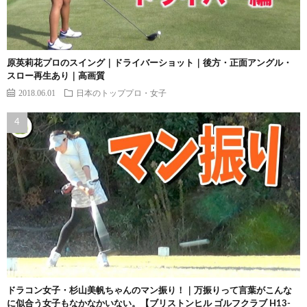
原英莉花プロのスイング｜ドライバーショット｜後方・正面アングル・
スロー再生あり｜高画質
2018.06.01
日本のトッププロ・女子
ドラコン女子・杉山美帆ちゃんのマン振り！｜万振りって言葉がこんな
に似合う女子もなかなかいない。【ブリストンヒル ゴルフクラブ H13-