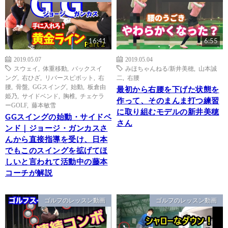
16:41
6:55
2019.05.07
2019.05.04
スウェイ
,
体重移動
,
バックスイ
みほちゃんねる/新井美穂
,
山本誠
ング
,
右ひざ
,
リバースピボット
,
右
二
,
右腰
腰
,
骨盤
,
GGスイング
,
始動
,
板倉由
最初から右腰を下げた状態を
姫乃
,
サイドベンド
,
胸椎
,
チェケラ
作って、そのまんま打つ練習
ーGOLF
,
藤本敏雪
に取り組むモデルの新井美穂
GGスイングの始動・サイドベ
さん
ンド｜ジョージ・ガンカスさ
んから直接指導を受け、日本
でもこのスイングを拡げてほ
しいと言われて活動中の藤本
コーチが解説
ゴルフのレッスン動画
ゴルフのレッスン動画