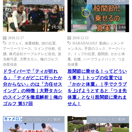
ゴルフのレッスン動画
ゴルフのレッスン動画
14:30
3:46
2018.12.17
2018.12.13
スウェイ
,
体重移動
,
頭の位置
,
HARADAGOLF 動画レッスンチ
アーリーリリース
,
スイング分析
,
右
ャンネル
,
手首のコック
,
テークバッ
腰
,
株式会社ケーブルテレビ佐伯
,
波
ク
,
トップの位置
,
股関節
,
かかと体
当根弓彦
,
大野タカシ
,
俺のゴルフ
,
重
,
右腰
,
ハーフウェイバック
,
つま
赤星佳奈
先体重
ドライバーで「ティが折れ
股関節に乗せる！ってどうい
る」「ティがどこに行ったか
う事？｜トップの位置では
分からない」のは「力任せス
「かかと体重」｜手でクラブ
イング」の特徴｜大野タカシ
を上げようとすると「つま先
のスイングを徹底解析｜俺の
体重」となり股関節に乗れま
ゴルフ 第57回
せん！
ゴルフのレッスン動画
ゴルフのレッスン動画