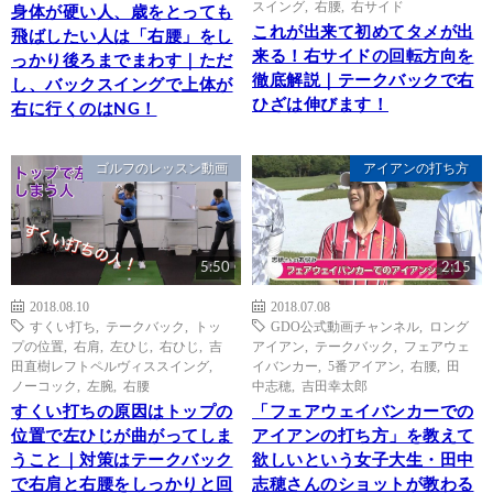
スイング
,
右腰
,
右サイド
身体が硬い人、歳をとっても
これが出来て初めてタメが出
飛ばしたい人は「右腰」をし
来る！右サイドの回転方向を
っかり後ろまでまわす｜ただ
徹底解説｜テークバックで右
し、バックスイングで上体が
ひざは伸びます！
右に行くのはNG！
ゴルフのレッスン動画
アイアンの打ち方
5:50
2:15
2018.08.10
2018.07.08
すくい打ち
,
テークバック
,
トッ
GDO公式動画チャンネル
,
ロング
プの位置
,
右肩
,
左ひじ
,
右ひじ
,
吉
アイアン
,
テークバック
,
フェアウェ
田直樹レフトペルヴィススイング
,
イバンカー
,
5番アイアン
,
右腰
,
田
ノーコック
,
左腕
,
右腰
中志穂
,
吉田幸太郎
すくい打ちの原因はトップの
「フェアウェイバンカーでの
位置で左ひじが曲がってしま
アイアンの打ち方」を教えて
うこと｜対策はテークバック
欲しいという女子大生・田中
で右肩と右腰をしっかりと回
志穂さんのショットが教わる