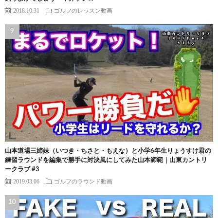
2018.10.31
ゴルフのレッスン動画
山本道場三姉妹（いつき・ちさと・もえな）と小学6年生りょうすけ君の
練習ラウンドを編集で勝手に対決風にしてみた山本師範｜山東カントリ
ークラブ #3
2019.03.06
ゴルフのラウンド動画