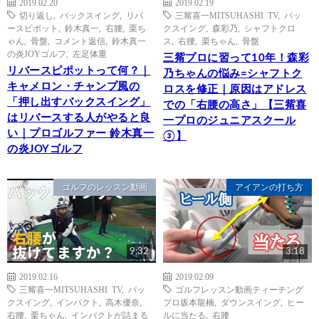
2019.02.20
2019.02.19
切り返し
,
バックスイング
,
リバ
三觜喜一MITSUHASHI TV
,
バッ
ースピボット
,
鈴木真一
,
右腰
,
栗ち
クスイング
,
森彩乃
,
シャフトクロ
ゃん
,
骨盤
,
コメント返信
,
鈴木真一
ス
,
右腰
,
栗ちゃん
,
骨盤
の炎JOYゴルフ
,
左足体重
三觜プロに習って10年！森彩
リバースピポットって何？｜
乃ちゃんの悩み=シャフトク
キャメロン・チャンプ風の
ロスを修正｜原因はアドレス
「押し出すバックスイング」
での「右腰の高さ」【三觜喜
はリバースする人がやると良
一プロのジュニアスクール
い｜プロゴルファー 鈴木真一
③】
の炎JOYゴルフ
ゴルフのレッスン動画
アイアンの打ち方
9:32
3:18
2019.02.16
2019.02.09
三觜喜一MITSUHASHI TV
,
バッ
ゴルフレッスン動画ティーチング
クスイング
,
インパクト
,
高木優奈
,
プロ坂本龍楠
,
ダウンスイング
,
ヒー
右腰
,
栗ちゃん
,
インパクトが詰まる
ルに当たる
,
右腰