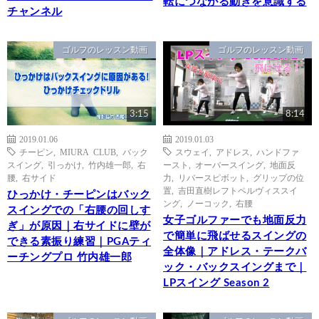
転につながる動きを意識する
チャンネル
ゴルフのレッスン動画
ゴルフのレッスン動画
3:15
8:14
2019.01.06
2019.01.03
チーピン
,
MIURA CLUB
,
バック
スウェイ
,
アドレス
,
ハンドファ
スイング
,
引っかけ
,
竹内雄一郎
,
右
ースト
,
オーバースイング
,
地面反
腰
,
右サイド
力
,
リバースピボット
,
グリップの位
置
,
吉田直樹レフトペルヴィススイ
ひっかけ・チーピンはバック
ング
,
ノーコック
,
右腰
スイングでの「右腰の回しす
女子ゴルファーでも地面反力
ぎ」が原因｜右サイドに壁が
で簡単に飛ばせるスイングの
できる素振り練習｜PGAティ
全体像｜アドレス・テークバ
ーチングプロ 竹内雄一郎
ック・バックスイングまで｜
LPスイング Season 2