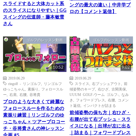
スライドすると大体カット系
ングの最大の違い｜中井学プ
のスライスになりやすい｜GG
ロの【コメント返信】
スイングの伝道師・藤本敏雪
さん
ゴルフのレッスン動画
ゴルフのレッスン動画
10:52
9:02
2019.06.29
2019.06.29
ringolf - リンゴルフ
,
リンゴルフ
スライス
,
右プッシュアウト
,
前
ゆっこちゃん
,
素振り
,
フォロースル
傾姿勢のキープ
,
右ひざ
,
古閑美保
,
ー
,
右肩
,
右腰
,
谷将貴
UUUM GOLF-ウーム ゴルフ-
,
なみ
き
,
フォワードプレス
,
右腰
,
コメン
プロのような大きくて綺麗な
ト返信
,
インパクトが詰まる
フォロースルーを作るための
前傾姿勢の保ち方｜右ひざ・
素振り練習｜リンゴルフのゆ
右腰が出て右プッシュ・スラ
っこちゃん × ツアープロコー
イスになる｜出球が左に出る
チ・谷将貴さんの神レッスン
｜詰まる｜フォワードプレス
企画 #5