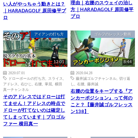
理由｜右腰のスウェイの治し
い人がやっちゃう動きとは？
方｜HARADAGOLF 原田修平
｜HARADAGOLF 原田修平プ
プロ
ロ
アイアンの打ち方
ゴルフのレッスン動画
12:01
8:44
2020.07.01
2020.04.28
ドローボールの打ち方
,
スライス
,
藤井誠ゴルフチャンネル
,
切り返
アドレス
,
右ひじ
,
右腰
,
掌屈
,
横田
し
,
右腰
,
藤井誠
真一チャンネル
右腰の位置をキープする『ア
そのアドレスではドローは打
ンカーポジション』って何の
てません！アドレスの時点で
こと？【藤井誠ゴルフレッス
ドローが打てないのは確定し
ン138】
てしまっています｜プロゴル
ファー 横田真一