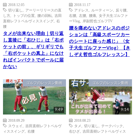
2018.12.05
2018.11.17
切り返し
,
アーリーリリースの直
アドレス
,
ルーティーン
,
反り腰
,
し方
,
トップの位置
,
腰の回転
,
吉田
右腰
,
左腰
,
腰痛
,
女子大生ゴルファ
直樹レフトペルヴィススイング
,
右
ーVlog
,
岸副哲也ゴルフTV
腰
腰を痛めないアドレスのポジ
タメが出来ない理由｜切り返
ションは「高級スポーツカー
し直後に「右ひじ」は「右ポ
のシートに座った感じ」〈女
ケットの前」、ギリギリでも
子大生ゴルファーVlog〉【き
「右ポケットの真上」になけ
しぞえ哲也ゴルフレッスン】
ればインパクトでボールに届
かない
ゴルフのレッスン動画
ゴルフのレッスン動画
9:49
9:14
2018.09.29
2018.08.23
スウェイ
,
吉田直樹レフトペルヴ
タメ
,
切り返し
,
テークバック
,
ィススイング
,
右腰
右ひざ
,
吉田直樹レフトペルヴィス