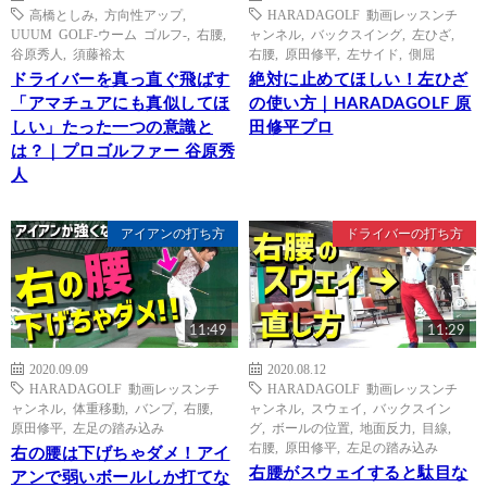
高橋としみ
,
方向性アップ
,
HARADAGOLF 動画レッスンチ
UUUM GOLF-ウーム ゴルフ-
,
右腰
,
ャンネル
,
バックスイング
,
左ひざ
,
谷原秀人
,
須藤裕太
右腰
,
原田修平
,
左サイド
,
側屈
ドライバーを真っ直ぐ飛ばす
絶対に止めてほしい！左ひざ
「アマチュアにも真似してほ
の使い方｜HARADAGOLF 原
しい」たった一つの意識と
田修平プロ
は？｜プロゴルファー 谷原秀
人
アイアンの打ち方
ドライバーの打ち方
11:49
11:29
2020.09.09
2020.08.12
HARADAGOLF 動画レッスンチ
HARADAGOLF 動画レッスンチ
ャンネル
,
体重移動
,
バンプ
,
右腰
,
ャンネル
,
スウェイ
,
バックスイン
原田修平
,
左足の踏み込み
グ
,
ボールの位置
,
地面反力
,
目線
,
右腰
,
原田修平
,
左足の踏み込み
右の腰は下げちゃダメ！アイ
右腰がスウェイすると駄目な
アンで弱いボールしか打てな