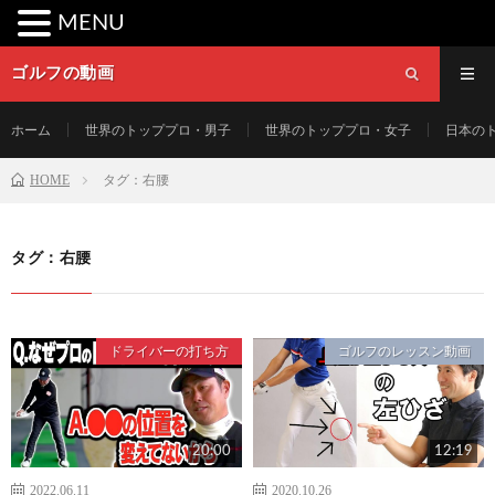
MENU
ゴルフの動画
ホーム
世界のトッププロ・男子
世界のトッププロ・女子
日本の
HOME
タグ：右腰
タグ：右腰
ドライバーの打ち方
ゴルフのレッスン動画
20:00
12:19
2022.06.11
2020.10.26