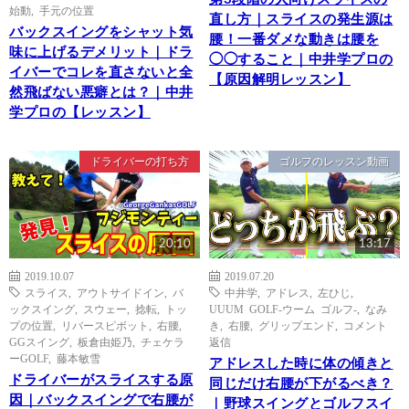
始動
,
手元の位置
直し方｜スライスの発生源は
バックスイングをシャット気
腰！一番ダメな動きは腰を
味に上げるデメリット｜ドラ
◯◯すること｜中井学プロの
イバーでコレを直さないと全
【原因解明レッスン】
然飛ばない悪癖とは？｜中井
学プロの【レッスン】
ドライバーの打ち方
ゴルフのレッスン動画
20:10
13:17
2019.10.07
2019.07.20
スライス
,
アウトサイドイン
,
バ
中井学
,
アドレス
,
左ひじ
,
ックスイング
,
スウェー
,
捻転
,
トッ
UUUM GOLF-ウーム ゴルフ-
,
なみ
プの位置
,
リバースピボット
,
右腰
,
き
,
右腰
,
グリップエンド
,
コメント
GGスイング
,
板倉由姫乃
,
チェケラ
返信
ーGOLF
,
藤本敏雪
アドレスした時に体の傾きと
ドライバーがスライスする原
同じだけ右腰が下がるべき？
因｜バックスイングで右腰が
｜野球スイングとゴルフスイ