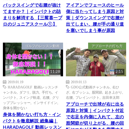
バックスイングで右腰が抜け
アイアンでフェースのヒール
てますか？｜インパクトの詰
側に当たってしまう原因と対
まりを解消する 【三觜喜一プ
策｜ダウンスイングで右腰が
ロのジュニアスクール①】
出てしまい、腰が手の通り道
を塞いでしまう事が原因
ゴルフのレッスン動画
アプローチの打ち方
11:28
2:15
2019.01.19
2019.01.13
HARADAGOLF 動画レッスンチ
GDO公式動画チャンネル
,
右ひ
ャンネル
,
ダフリ
,
脱力
,
手打ち
,
イ
ざ
,
右プッシュ
,
股関節
,
起き上がり
,
ンパクト
,
スイング軌道
,
右腰
,
グリ
右腰
,
プレインパクト
,
吉田幸太郎
ッププレッシャー
,
インサイドイン
,
アプローチで出球が右に出る
身体を開かない
原因と対策｜インパクト付近
身体を開かない打ち方・イン
で右足を内側に入れて、左の
パクトを徹底解説 総集編｜
股関節が切り上がる、腰の回
HARADAGOLF 動画レッスン