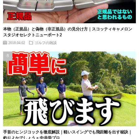
本物（正規品）と偽物（非正規品）の見分け方｜スコッティキャメロン
スタジオセレクトニューポート2
2018.04.02
ゴルフの雑談
手首のヒンジコックを徹底解説｜軽いスイングでも飛距離を出す秘訣｜
釣りよかでしょう × 中井学プロ