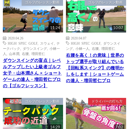
ゴルフのレッスン動画
ゴルフのレッスン動画
11:24
10:07
2020.04.26
2020.04.07
HIGH SPEC GOLF
,
スウェイ
,
テ
HIGH SPEC GOLF
,
ダウンスイ
ークバック
,
ダウンスイング
,
小林一
ング
,
小林一人
,
右腰
,
増田哲仁
人
,
山本潤
,
右腰
,
増田哲仁
右腰を高く！の意味｜世界の
ダウンスイングの盲点｜レベ
トップ選手が取り組んでいる
ルアップしたい上級者ゴルフ
【回転系スイング】の種明か
女子・山本潤さん × ショート
しをします｜ショートゲーム
ゲームの達人・増田哲仁プロ
の達人・増田哲仁プロ
の【ゴルフレッスン】
ゴルフのレッスン動画
ドライバーの打ち方
14:29
7:02