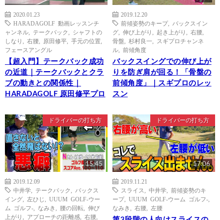
2020.01.23
2019.12.20
HARADAGOLF 動画レッスンチ
前傾姿勢のキープ
,
バックスイン
ャンネル
,
テークバック
,
シャフトの
グ
,
伸び上がり
,
起き上がり
,
右腰
,
しなり
,
右腰
,
原田修平
,
手元の位置
,
骨盤
,
杉村良一
,
スギプロチャンネ
フェースアングル
ル
,
前傾角度
【超入門】テークバック成功
バックスイングでの伸び上が
の近道｜テークバックとクラ
りを防ぎ肩が回る！「骨盤の
ブの動きとの関係性｜
前傾角度」｜スギプロのレッ
HARADAGOLF 原田修平プロ
スン
ドライバーの打ち方
ドライバーの打ち方
15:45
17:06
2019.12.09
2019.11.21
中井学
,
テークバック
,
バックス
スライス
,
中井学
,
前傾姿勢のキ
イング
,
左ひじ
,
UUUM GOLF-ウー
ープ
,
UUUM GOLF-ウーム ゴルフ-
,
ム ゴルフ-
,
なみき
,
腰の回転
,
伸び
なみき
,
右腰
,
左腰
上がり
,
アプローチの距離感
,
右腰
,
第3段階の人向けスライスの