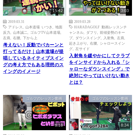
15:42
3:03
2019.03.31
2019.03.28
アドレス
,
山本道場 いつき
,
地面
HARADAGOLF 動画レッスンチ
反力
,
山本誠二
,
ゴルフTV山本道場
,
ャンネル
,
ダフリ
,
前傾姿勢のキー
左肩
,
右腰
,
下から上
プ
,
ダウンスイング
,
入射角
,
左肩
,
起き上がり
,
右腰
,
シャロースイン
考えない！反動でパカーンと
グ
,
左サイド
打ってるだけ｜山本道場が提
入射角を緩やかにしてクラブ
唱しているネイティブスイン
をインサイドから入れる「シ
グの考え方でもある理想のス
ャローなダウンスイング」で
イングのイメージ
絶対にやってはいけない動き
とは？
ゴルフのレッスン動画
ゴルフのレッスン動画
8:18
8:34