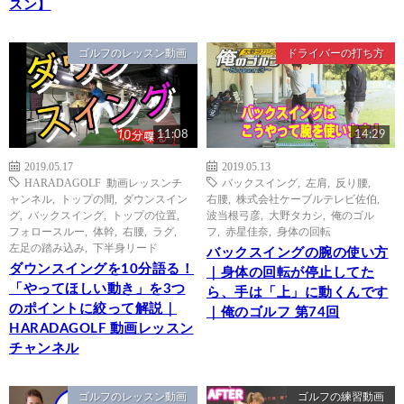
スン】
ゴルフのレッスン動画
ドライバーの打ち方
11:08
14:29
2019.05.17
2019.05.13
HARADAGOLF 動画レッスンチ
バックスイング
,
左肩
,
反り腰
,
ャンネル
,
トップの間
,
ダウンスイン
右腰
,
株式会社ケーブルテレビ佐伯
,
グ
,
バックスイング
,
トップの位置
,
波当根弓彦
,
大野タカシ
,
俺のゴル
フォロースルー
,
体幹
,
右腰
,
ラグ
,
フ
,
赤星佳奈
,
身体の回転
左足の踏み込み
,
下半身リード
バックスイングの腕の使い方
ダウンスイングを10分語る！
｜身体の回転が停止してた
「やってほしい動き」を3つ
ら、手は「上」に動くんです
のポイントに絞って解説｜
｜俺のゴルフ 第74回
HARADAGOLF 動画レッスン
チャンネル
ゴルフのレッスン動画
ゴルフの練習動画