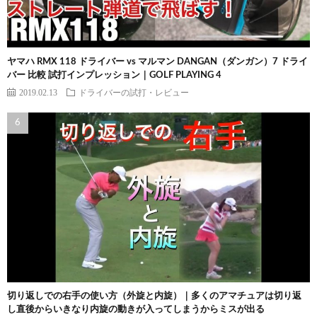
ヤマハ RMX 118 ドライバー vs マルマン DANGAN（ダンガン）7 ドライ
バー 比較 試打インプレッション｜GOLF PLAYING 4
2019.02.13
ドライバーの試打・レビュー
切り返しでの右手の使い方（外旋と内旋）｜多くのアマチュアは切り返
し直後からいきなり内旋の動きが入ってしまうからミスが出る