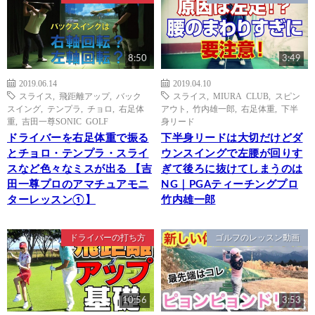
8:50
3:49
2019.06.14
2019.04.10
スライス
,
飛距離アップ
,
バック
スライス
,
MIURA CLUB
,
スピン
スイング
,
テンプラ
,
チョロ
,
右足体
アウト
,
竹内雄一郎
,
右足体重
,
下半
重
,
吉田一尊SONIC GOLF
身リード
ドライバーを右足体重で振る
下半身リードは大切だけどダ
とチョロ・テンプラ・スライ
ウンスイングで左腰が回りす
スなど色々なミスが出る 【吉
ぎて後ろに抜けてしまうのは
田一尊プロのアマチュアモニ
NG｜PGAティーチングプロ
ターレッスン①】
竹内雄一郎
ドライバーの打ち方
ゴルフのレッスン動画
10:56
3:53