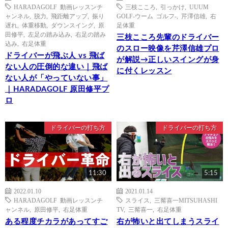
HARADAGOLF 動画レッスンチ
三枝こころ
,
引っかけ
,
UUUM
ャンネル
,
脱力
,
飛距離アップ
,
振り
GOLF-ウーム ゴルフ-
,
芹澤信雄
,
右
遅れ
,
体重移動
,
ダウンスイング
,
原
足体重
田修平
,
左足の踏み込み
,
右足の踏み
三枝こころ先輩のドライバー
込み
,
右足体重
のスロー映像を芹澤信雄プロ
ドライバーが飛ぶ人 vs 飛ば
が解説→正しいスイングが身
ない人の圧倒的な違い｜飛ば
に付くレッスン
ない人が「やっていない事」
｜HARADAGOLF 原田修平プ
ロ
ドライバーの打ち方
ドライバーの打ち方
11:30
5:15
2022.01.10
2021.01.14
HARADAGOLF 動画レッスンチ
スライス
,
三觜喜一MITSUHASHI
ャンネル
,
原田修平
,
右足体重
TV
,
三觜喜一
,
右足体重
ある程度チカラがあってすご
右が怖いと出てしまうスライ