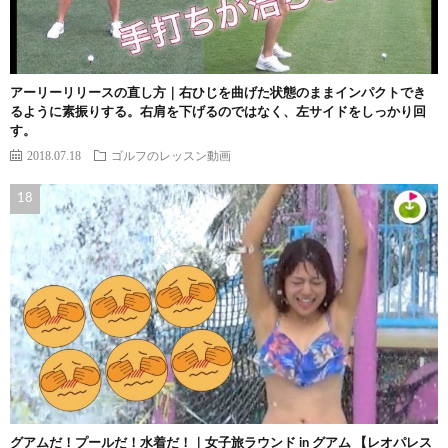
アーリーリリースの直し方｜右ひじを曲げた状態のままインパクトでき
るように素振りする。右肩を下げるのではなく、左サイドをしっかり回
す。
2018.07.18
ゴルフのレッスン動画
グアムだ！プールだ！水着だ！｜女子旅ラウンド in グアム 【レオパレス