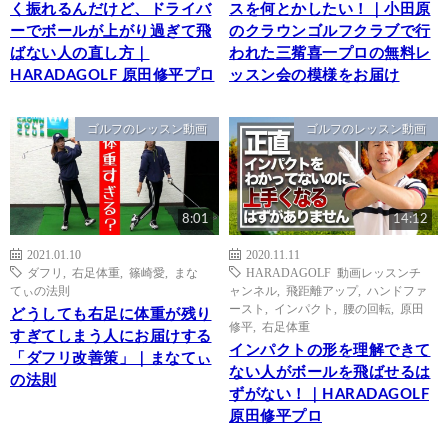
く振れるんだけど、ドライバ
スを何とかしたい！｜小田原
ーでボールが上がり過ぎて飛
のクラウンゴルフクラブで行
ばない人の直し方｜
われた三觜喜一プロの無料レ
HARADAGOLF 原田修平プロ
ッスン会の模様をお届け
ゴルフのレッスン動画
ゴルフのレッスン動画
8:01
14:12
2021.01.10
2020.11.11
ダフリ
,
右足体重
,
篠崎愛
,
まな
HARADAGOLF 動画レッスンチ
てぃの法則
ャンネル
,
飛距離アップ
,
ハンドファ
ースト
,
インパクト
,
腰の回転
,
原田
どうしても右足に体重が残り
修平
,
右足体重
すぎてしまう人にお届けする
インパクトの形を理解できて
「ダフリ改善策」｜まなてぃ
ない人がボールを飛ばせるは
の法則
ずがない！｜HARADAGOLF
原田修平プロ