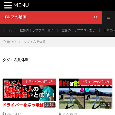
MENU
ゴルフの動画
ホーム
世界のトッププロ・男子
世界のトッププロ・女子
日本の
HOME
タグ：右足体重
タグ：右足体重
ドライバーの打ち方
ドライバーの打ち方
12:18
13:42
2022.04.17
2022.04.16