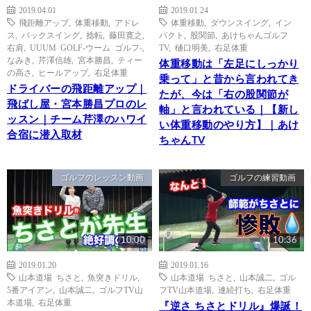
2019.04.01
2019.01.24
飛距離アップ
,
体重移動
,
アドレ
体重移動
,
ダウンスイング
,
イン
ス
,
バックスイング
,
捻転
,
藤田寛之
,
パクト
,
股関節
,
あけちゃんゴルフ
右肩
,
UUUM GOLF-ウーム ゴルフ-
,
TV
,
樋口明美
,
右足体重
なみき
,
芹澤信雄
,
宮本勝昌
,
ティー
体重移動は「左足にしっかり
の高さ
,
ヒールアップ
,
右足体重
乗って」と昔から言われてき
ドライバーの飛距離アップ｜
たが、今は「右の股関節が
飛ばし屋・宮本勝昌プロのレ
軸」と言われている｜【新し
ッスン｜チーム芹澤のハワイ
い体重移動のやり方】｜あけ
合宿に潜入取材
ちゃんTV
ゴルフのレッスン動画
ゴルフの練習動画
10:00
10:36
2019.01.20
2019.01.16
山本道場 ちさと
,
魚突きドリル
,
山本道場 ちさと
,
山本誠二
,
ゴル
5番アイアン
,
山本誠二
,
ゴルフTV山
フTV山本道場
,
連続打ち
,
右足体重
本道場
,
右足体重
『逆さ ちさとドリル』爆誕！