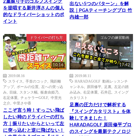
2重振り子のゴルフスイング
出ない5つのパターン」を解
を提唱する新井淳さんの個人
説｜PGAティーチングプロ 竹
的なドライバーショットのポ
内雄一郎
イント
ドライバーの打ち方
ゴルフの練習動画
10:16
17:42
2019.08.16
2019.08.11
スライス
,
手首のコック
,
飛距離
HARADAGOLF 動画レッスンチ
アップ
,
ボールの位置
,
左への突っ込
ャンネル
,
原田修平
,
足裏
,
左足の踏
み
,
目線
,
スタンス幅
,
板倉由姫乃
,
み込み
,
右足体重
,
石井忍
,
スイング
右足体重
,
チェケラーGOLF
,
中里光
カタリスト
之介
,
中里さや香
足裏の圧力だけで解析する
ここぞ言う時！すっごい飛ば
『スイングカタリスト』を体
したい時のドライバーの打ち
験してきました！
方｜振りたいからといって左
HARADAGOLF 原田修平プロ
に突っ込むと逆に飛ばない！
のスイングを最新テクノロジ