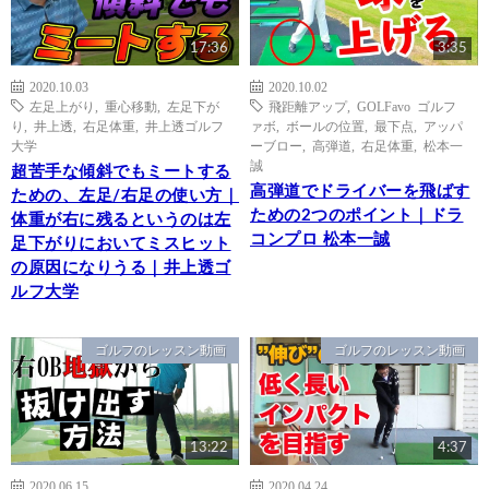
17:36
3:35
2020.10.03
2020.10.02
左足上がり
,
重心移動
,
左足下が
飛距離アップ
,
GOLFavo ゴルフ
り
,
井上透
,
右足体重
,
井上透ゴルフ
ァボ
,
ボールの位置
,
最下点
,
アッパ
大学
ーブロー
,
高弾道
,
右足体重
,
松本一
誠
超苦手な傾斜でもミートする
高弾道でドライバーを飛ばす
ための、左足/右足の使い方｜
ための2つのポイント｜ドラ
体重が右に残るというのは左
コンプロ 松本一誠
足下がりにおいてミスヒット
の原因になりうる｜井上透ゴ
ルフ大学
ゴルフのレッスン動画
ゴルフのレッスン動画
13:22
4:37
2020.06.15
2020.04.24