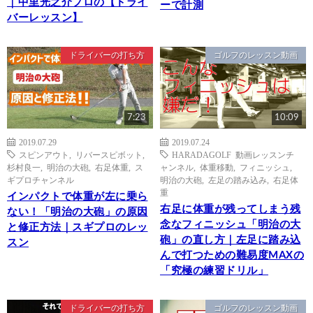
｜中里光之介プロの【ドライ
ーで計測
バーレッスン】
ドライバーの打ち方
ゴルフのレッスン動画
7:23
10:09
2019.07.29
2019.07.24
スピンアウト
,
リバースピボット
,
HARADAGOLF 動画レッスンチ
杉村良一
,
明治の大砲
,
右足体重
,
ス
ャンネル
,
体重移動
,
フィニッシュ
,
ギプロチャンネル
明治の大砲
,
左足の踏み込み
,
右足体
重
インパクトで体重が左に乗ら
右足に体重が残ってしまう残
ない！「明治の大砲」の原因
念なフィニッシュ「明治の大
と修正方法｜スギプロのレッ
砲」の直し方｜左足に踏み込
スン
んで打つための難易度MAXの
「究極の練習ドリル」
ドライバーの打ち方
ゴルフのレッスン動画