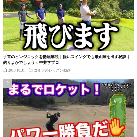
手首のヒンジコックを徹底解説｜軽いスイングでも飛距離を出す秘訣｜
釣りよかでしょう × 中井学プロ
2018.10.31
ゴルフのレッスン動画