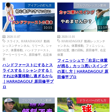
アイアンの打ち方
ゴルフのレッスン動画
10:55
11:59
2020.11.07
2020.11.01
スライス
,
HARADAGOLF 動画
HARADAGOLF 動画レッスンチ
レッスンチャンネル
,
リリース
,
シャ
ャンネル
,
体重移動
,
フィニッシュ
,
ンク
,
体重移動
,
ハンドファースト
,
頭の位置
,
腰の回転
,
原田修平
,
右足
アーリーリリース
,
原田修平
,
右足体
体重
重
フィニッシュで「右足に体重
ハンドファーストにするとス
が残る」カッコ悪いスイング
ライスする！シャンクする！
の直し方｜HARADAGOLF 原
それは体重移動し過ぎるから
田修平プロ
｜HARADAGOLF 原田修平プ
ロ
ゴルフのレッスン動画
ドライバーの打ち方