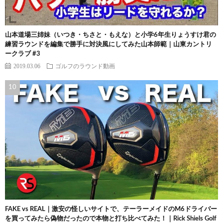
山本道場三姉妹（いつき・ちさと・もえな）と小学6年生りょうすけ君の
練習ラウンドを編集で勝手に対決風にしてみた山本師範｜山東カントリ
ークラブ #3
2019.03.06
ゴルフのラウンド動画
FAKE vs REAL｜激安の怪しいサイトで、テーラーメイドのM6ドライバー
を買ってみたら偽物だったので本物と打ち比べてみた！｜Rick Shiels Golf