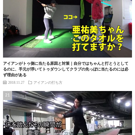
アイアンがトゥ側に当たる原因と対策｜自分ではちゃんと打とうとして
るのに、手元が浮いてトゥダウンしてクラブの先っぽに当たるのには必
ず理由がある
2018.11.27
アイアンの打ち方