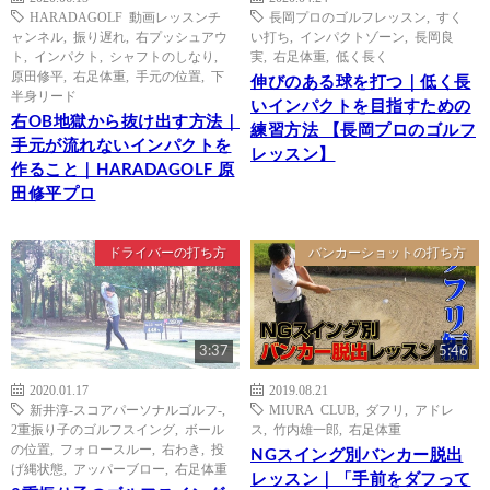
HARADAGOLF 動画レッスンチ
長岡プロのゴルフレッスン
,
すく
ャンネル
,
振り遅れ
,
右プッシュアウ
い打ち
,
インパクトゾーン
,
長岡良
ト
,
インパクト
,
シャフトのしなり
,
実
,
右足体重
,
低く長く
原田修平
,
右足体重
,
手元の位置
,
下
伸びのある球を打つ｜低く長
半身リード
いインパクトを目指すための
右OB地獄から抜け出す方法｜
練習方法 【長岡プロのゴルフ
手元が流れないインパクトを
レッスン】
作ること｜HARADAGOLF 原
田修平プロ
ドライバーの打ち方
バンカーショットの打ち方
3:37
5:46
2020.01.17
2019.08.21
新井淳-スコアパーソナルゴルフ-
,
MIURA CLUB
,
ダフリ
,
アドレ
2重振り子のゴルフスイング
,
ボール
ス
,
竹内雄一郎
,
右足体重
の位置
,
フォロースルー
,
右わき
,
投
NGスイング別バンカー脱出
げ縄状態
,
アッパーブロー
,
右足体重
レッスン｜「手前をダフって