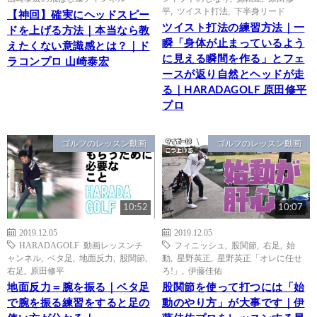
平
,
ツイスト打法
,
下半身リード
【神回】確実にヘッドスピー
ツイスト打法の練習方法｜一
ドを上げる方法｜本当なら教
瞬「身体が止まっているよう
えたくない意識感とは？｜ド
に見える瞬間を作る」とフェ
ラコンプロ 山崎泰宏
ースが返り自然とヘッドが走
る｜HARADAGOLF 原田修平
プロ
ゴルフのレッスン動画
ゴルフのレッスン動画
10:52
10:07
2019.12.05
2019.12.05
HARADAGOLF 動画レッスンチ
フィニッシュ
,
股関節
,
右足
,
始
ャンネル
,
ベタ足
,
地面反力
,
股関節
,
動
,
星野英正
,
星野英正「オレに任せ
右足
,
原田修平
ろ!」
,
伊藤佳佑
地面反力＝腕を振る｜ベタ足
股関節を使って打つには「始
で腕を振る練習をすると足の
動のやり方」が大事です｜伊