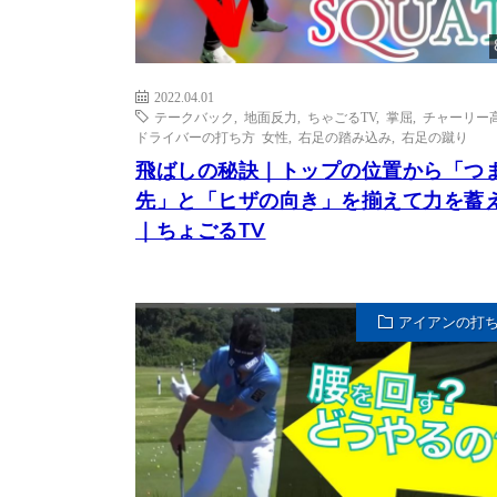
2022.04.01
テークバック
,
地面反力
,
ちゃごるTV
,
掌屈
,
チャーリー
ドライバーの打ち方 女性
,
右足の踏み込み
,
右足の蹴り
飛ばしの秘訣｜トップの位置から「つ
先」と「ヒザの向き」を揃えて力を蓄
｜ちょごるTV
アイアンの打