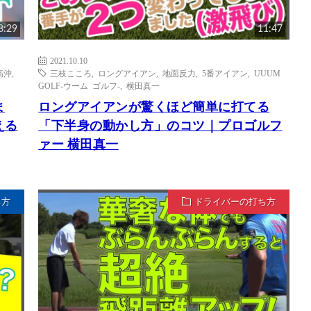
8:29
11:47
2021.10.10
高沖
,
三枝こころ
,
ロングアイアン
,
地面反力
,
5番アイアン
,
UUUM
GOLF-ウーム ゴルフ-
,
横田真一
ま
ロングアイアンが驚くほど簡単に打てる
える
「下半身の動かし方」のコツ｜プロゴルフ
ァー 横田真一
ち方
ドライバーの打ち方