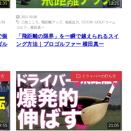
1:35
12:21
2021.10.08
UM
三枝こころ
,
飛距離アップ
,
地面反力
,
UUUM GOLF-ウーム
ゴルフ-
,
横田真一
で振
「飛距離の限界」を一瞬で越えられるスイ
ゴル
ング方法｜プロゴルファー 横田真一
ち方
ドライバーの打ち方
9:55
21:05