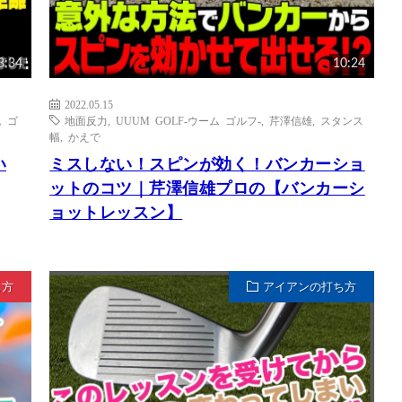
3:34
10:24
2022.05.15
ム ゴ
地面反力
,
UUUM GOLF-ウーム ゴルフ-
,
芹澤信雄
,
スタンス
幅
,
かえで
い
ミスしない！スピンが効く！バンカーショ
ットのコツ｜芹澤信雄プロの【バンカーシ
ョットレッスン】
ち方
アイアンの打ち方