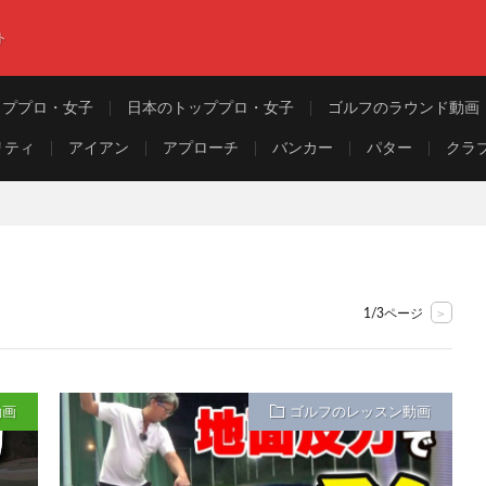
ト
ッププロ・女子
日本のトッププロ・女子
ゴルフのラウンド動画
リティ
アイアン
アプローチ
バンカー
パター
クラ
>
1/3ページ
動画
ゴルフのレッスン動画