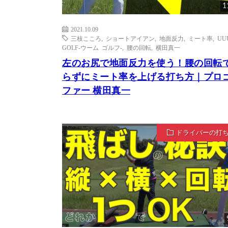
1
2021.10.09
三枝こころ
,
ショートアイアン
,
地面反力
,
ミート率
,
UU
GOLF-ウーム ゴルフ-
,
腰の回転
,
横田真一
左のお尻で地面反力を使う！腰の回転
らずにミート率を上げる打ち方｜プロ
ファー 横田真一
ドライバーの打