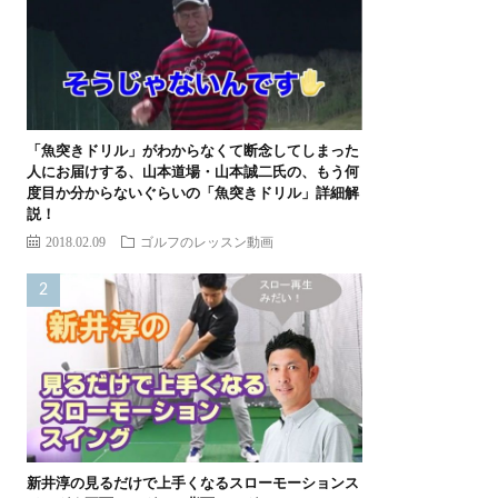
「魚突きドリル」がわからなくて断念してしまった
人にお届けする、山本道場・山本誠二氏の、もう何
度目か分からないぐらいの「魚突きドリル」詳細解
説！
2018.02.09
ゴルフのレッスン動画
新井淳の見るだけで上手くなるスローモーションス