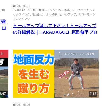
2021.03.31
,
山
HARADAGOLF 動画レッスンチャンネル
,
テークバック
,
バ
ックスイング
,
地面反力
,
原田修平
,
ヒールアップ
,
スローモーシ
ョンスイング
が遂
ヒールアップはして下さい！ヒールアップ
｜山
の詳細解説｜HARADAGOLF 原田修平プロ
ち方
ゴルフのレッスン動画
8:47
5:13
2021.01.29