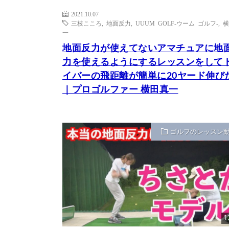
2021.10.07
三枝こころ
,
地面反力
,
UUUM GOLF-ウーム ゴルフ-
,
横
一
地面反力が使えてないアマチュアに地
力を使えるようにするレッスンをして
イバーの飛距離が簡単に20ヤード伸び
｜プロゴルファー 横田真一
ゴルフのレッスン
1