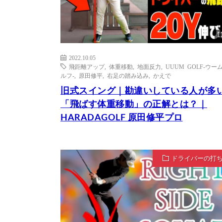
1
2022.10.05
飛距離アップ
,
体重移動
,
地面反力
,
UUUM GOLF-ウー
ルフ-
,
原田修平
,
右足の踏み込み
,
かえで
旧式スイング｜勘違いしている人が多
「飛ばす体重移動」の正解とは？｜
HARADAGOLF 原田修平プロ
ドライバーの打