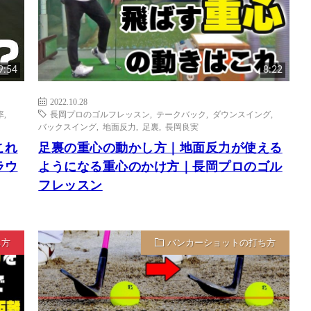
9:54
8:22
2022.10.28
率
,
長岡プロのゴルフレッスン
,
テークバック
,
ダウンスイング
,
バックスイング
,
地面反力
,
足裏
,
長岡良実
これ
足裏の重心の動かし方｜地面反力が使える
ラウ
ようになる重心のかけ方｜長岡プロのゴル
フレッスン
ち方
バンカーショットの打ち方