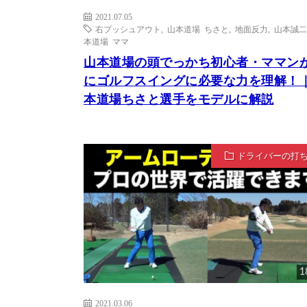
2021.07.05
右プッシュアウト
,
山本道場 ちさと
,
地面反力
,
山本誠二
本道場 ママ
山本道場の頭でっかち初心者・ママン
にゴルフスイングに必要な力を理解！
本道場ちさと選手をモデルに解説
ドライバーの打
1
2021.03.06