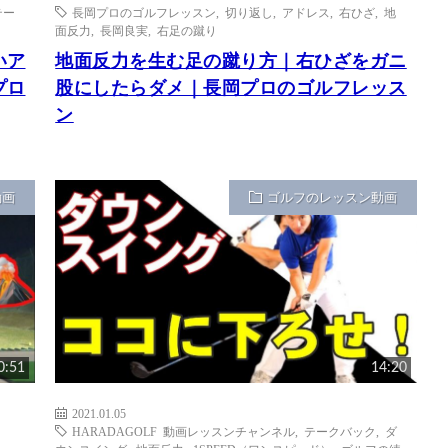
テー
長岡プロのゴルフレッスン
,
切り返し
,
アドレス
,
右ひざ
,
地
面反力
,
長岡良実
,
右足の蹴り
いア
地面反力を生む足の蹴り方｜右ひざをガニ
プロ
股にしたらダメ｜長岡プロのゴルフレッス
ン
動画
ゴルフのレッスン動画
0:51
14:20
2021.01.05
HARADAGOLF 動画レッスンチャンネル
,
テークバック
,
ダ