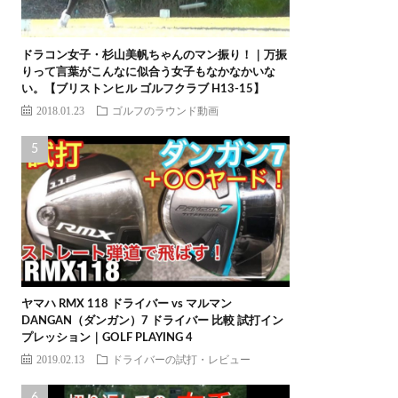
ドラコン女子・杉山美帆ちゃんのマン振り！｜万振
りって言葉がこんなに似合う女子もなかなかいな
い。【ブリストンヒル ゴルフクラブ H13-15】
2018.01.23
ゴルフのラウンド動画
ヤマハ RMX 118 ドライバー vs マルマン
DANGAN（ダンガン）7 ドライバー 比較 試打イン
プレッション｜GOLF PLAYING 4
2019.02.13
ドライバーの試打・レビュー