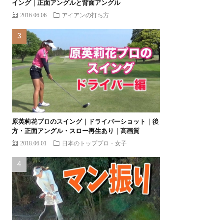
イング｜正面アングルと背面アングル
2016.06.06
アイアンの打ち方
原英莉花プロのスイング｜ドライバーショット｜後
方・正面アングル・スロー再生あり｜高画質
2018.06.01
日本のトッププロ・女子