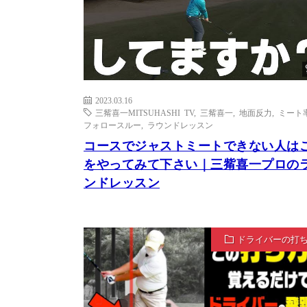
2023.03.16
三觜喜一MITSUHASHI TV
,
三觜喜一
,
地面反力
,
ミート
フォロースルー
,
ラウンドレッスン
コースでジャストミートできない人は
をやってみて下さい｜三觜喜一プロの
ンドレッスン
ドライバーの打