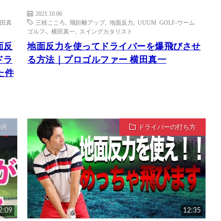
2021.10.06
田真
三枝こころ
,
飛距離アップ
,
地面反力
,
UUUM GOLF-ウーム
ゴルフ-
,
横田真一
,
スイングカタリスト
面反
地面反力を使ってドライバーを爆飛びさせ
ドラ
る方法｜プロゴルファー 横田真一
た件
動画
ドライバーの打ち方
2:09
12:35