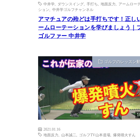
中井学
,
ダウンスイング
,
手打ち
,
地面反力
,
アームロー
ション
,
中井学ゴルフチャンネル
アマチュアの殆どは手打ちです！正し
ームローテーションを学びましょう｜
ゴルファー 中井学
ゴルフのレッスン
1
2021.01.16
地面反力
,
山本誠二
,
ゴルフTV山本道場
,
爆発噴火すん