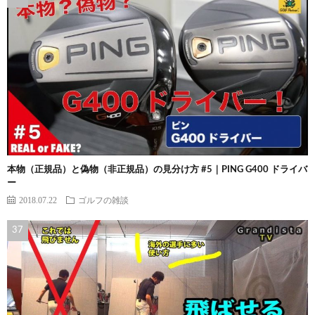
本物（正規品）と偽物（非正規品）の見分け方 #5｜PING G400 ドライバ
ー
2018.07.22
ゴルフの雑談