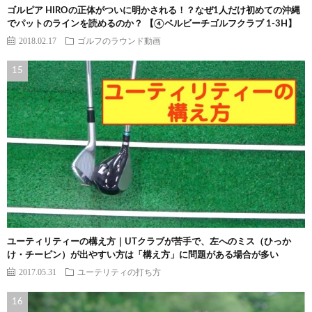
ゴルピア HIROの正体がついに明かされる！？なぜ1人だけ初めての沖縄
でパットのラインを読めるのか？ 【④ベルビーチゴルフクラブ 1-3H】
2018.02.17
ゴルフのラウンド動画
ユーティリティーの構え方｜UTクラブが苦手で、左へのミス（ひっか
け・チーピン）が出やすい方は「構え方」に問題がある場合が多い
2017.05.31
ユーテリティの打ち方