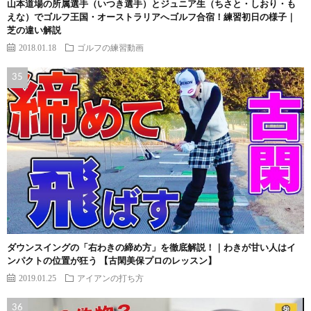
山本道場の所属選手（いつき選手）とジュニア生（ちさと・しおり・も
えな）でゴルフ王国・オーストラリアへゴルフ合宿！練習初日の様子｜
芝の違い解説
2018.01.18
ゴルフの練習動画
ダウンスイングの「右わきの締め方」を徹底解説！｜わきが甘い人はイ
ンパクトの位置が狂う 【古閑美保プロのレッスン】
2019.01.25
アイアンの打ち方