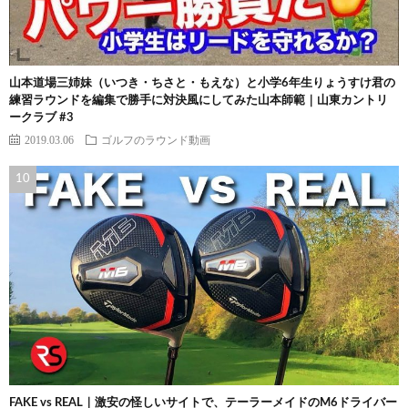
山本道場三姉妹（いつき・ちさと・もえな）と小学6年生りょうすけ君の
練習ラウンドを編集で勝手に対決風にしてみた山本師範｜山東カントリ
ークラブ #3
2019.03.06
ゴルフのラウンド動画
FAKE vs REAL｜激安の怪しいサイトで、テーラーメイドのM6ドライバー