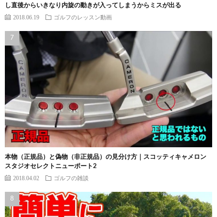
し直後からいきなり内旋の動きが入ってしまうからミスが出る
2018.06.19
ゴルフのレッスン動画
本物（正規品）と偽物（非正規品）の見分け方｜スコッティキャメロン
スタジオセレクトニューポート2
2018.04.02
ゴルフの雑談