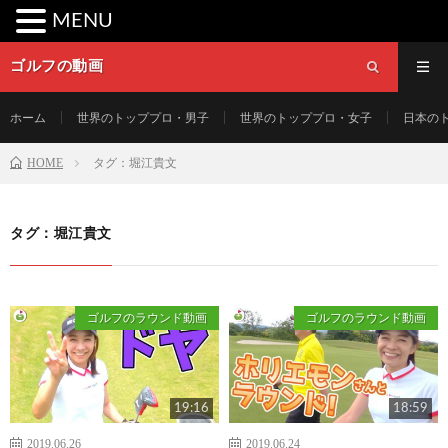
MENU
ゴルフの動画
ホーム
世界のトッププロ・男子
世界のトッププロ・女子
日本の
HOME
タグ：堀江貴文
タグ：堀江貴文
ゴルフのラウンド動画
ゴルフのラウンド動画
19:16
18:59
2019.06.26
2019.06.24