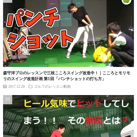
森守洋プロのレッスンで三枝こころスイング改造中！｜こころとモリモ
リのスイング改造計画 第1回「パンチショットの打ち方」
2017.12.20
ゴルフのレッスン動画