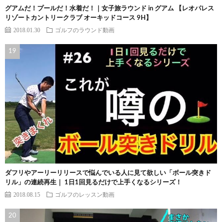
グアムだ！プールだ！水着だ！｜女子旅ラウンド in グアム 【レオパレス
リゾートカントリークラブ オーキッドコース 9H】
2018.01.30
ゴルフのラウンド動画
ダフリやアーリーリリースで悩んでいる人に見て欲しい「ボール突きド
リル」の連続再生｜ 1日1回見るだけで上手くなるシリーズ！
2018.08.15
ゴルフのレッスン動画