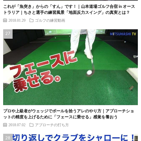
これが「魚突き」からの「すん」です！｜山本道場ゴルフ合宿 in オース
トラリア｜ちさと選手の練習風景「地面反力スイング」の真実とは？
2018.01.29
ゴルフの練習動画
プロや上級者がウェッジでボールを拾うアレのやり方｜アプローチショ
ットの精度を上げるために「フェースに乗せる」感覚を養おう
2018.07.02
アプローチの打ち方