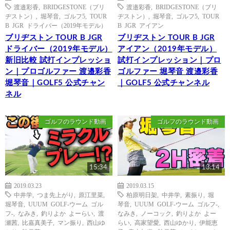
渡邉彩香
,
BRIDGESTONE（ブリ
渡邉彩香
,
BRIDGESTONE（ブリ
ヂストン）
,
堀琴音
,
ゴルフ5
,
TOUR
ヂストン）
,
堀琴音
,
ゴルフ5
,
TOUR
B JGR ドライバー（2019年モデル）
B JGR アイアン
ブリヂストン TOUR B JGR
ブリヂストン TOUR B JGR
ドライバー（2019年モデル）
アイアン（2019年モデル）
新旧比較 試打インプレッショ
試打インプレッション｜プロ
ン｜プロゴルファー 渡邉彩香
ゴルファー 堀琴音 渡邉彩香
堀琴音｜GOLF5 公式チャン
｜GOLF5 公式チャンネル
ネル
ゴルフのラウンド動画
ゴルフのラウンド動画
15:34
13:14
2019.03.23
2019.03.15
中井学
,
つま先上がり
,
原江里菜
,
柏原明日架
,
中井学
,
素振り
,
堀
堀琴音
,
UUUM GOLF-ウーム ゴル
琴音
,
UUUM GOLF-ウーム ゴルフ-
,
フ-
,
なみき
,
釣りよか よーらい
,
渡
なみき
,
ノーコック
,
釣りよか よー
瀬茜
,
比嘉真美子
,
マン振り
,
西山ゆ
らい
,
高家望愛
,
西山ゆかり
,
伊能恵