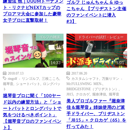
練習法 他｜UUUMトーナメン
ゴルフ じゅんちゃん & ゆっ
ト・リクナビNEXTカップの
こちゃん 【ブリヂストン主催
プロアマ大会に参加した豪華
のファンイベントに潜入
女子プロに直撃取材！
#3】
ゴルフの雑談
ドライバーの試打・レビュー
14:33
5:01
2018.07.13
2017.06.20
ringolf - リンゴルフ
,
三枝こころ
,
カスタムシャフト
,
万振りマン -
堀琴音
,
ショートパット
,
ロングパッ
Mr.FULLSWING MEN-
,
ト
BRIDGESTONE（ブリヂストン）
,
J815
,
クロカゲ
,
堀奈津佳
,
堀琴音
堀琴音プロに聞く「100ヤー
美人プロゴルファー『堀奈津
ド以内の練習方法」と「ショ
佳＆堀琴音』姉妹使用のど派
ートパットとロングパットで
手ドライバー、ブリヂストン
気をつけるべきポイント」
「J815」× クロカゲ（6S）を
【堀琴音プロのファンイベン
打ってみた！
ト】