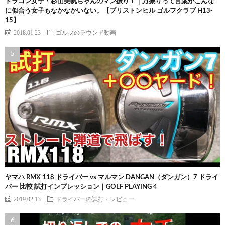
ドラコン女子・杉山美帆ちゃんのマン振り！｜万振りって言葉がこんな
に似合う女子もなかなかいない。【ブリストンヒル ゴルフクラブ H13-
15】
2018.01.23
ゴルフのラウンド動画
ヤマハ RMX 118 ドライバー vs マルマン DANGAN（ダンガン）7 ドライ
バー 比較 試打インプレッション｜GOLF PLAYING 4
2019.02.13
ドライバーの試打・レビュー