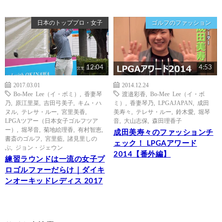
日本のトッププロ・女子
ゴルフのファッション
12:04
4:53
2017.03.01
2014.12.24
Bo-Mee Lee（イ・ボミ）
,
香妻琴
渡邉彩香
,
Bo-Mee Lee（イ・ボ
乃
,
原江里菜
,
吉田弓美子
,
キム・ハ
ミ）
,
香妻琴乃
,
LPGAJAPAN
,
成田
ヌル
,
テレサ・ルー
,
宮里美香
,
美寿々
,
テレサ・ルー
,
鈴木愛
,
堀琴
LPGAツアー（日本女子ゴルフツア
音
,
大山志保
,
森田理香子
ー）
,
堀琴音
,
菊地絵理香
,
有村智恵
,
成田美寿々のファッションチ
書斎のゴルフ
,
宮里藍
,
諸見里しの
ェック！ LPGAアワード
ぶ
,
ジョン・ジェウン
2014【番外編】
練習ラウンドは一流の女子プ
ロゴルファーだらけ｜ダイキ
ンオーキッドレディス 2017