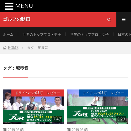
MENU
ゴルフの動画
ホーム
世界のトッププロ・男子
世界のトッププロ・女子
日本の
HOME
タグ：堀琴音
タグ：堀琴音
ドライバーの試打・レビュー
アイアンの試打・レビュー
7:47
3:23
2019.08.05
2019.08.05