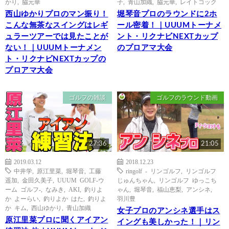
かり
,
脇元華
子
,
青山加織
,
脇元華
,
レイトコック
西山ゆかりプロのマン振り！
堀琴音プロのラウンドに2ホ
こんな無茶なスイングはレギ
ール密着！｜UUUMトーナメ
ュラーツアーでは見たことが
ント・リクナビNEXTカップ
ない！｜UUUMトーナメン
のプロアマ大会
ト・リクナビNEXTカップの
プロアマ大会
ゴルフの雑談
ゴルフのラウンド動画
27:36
21:05
2019.03.12
2018.12.23
中井学
,
原江里菜
,
堀琴音
,
工藤
ringolf - リンゴルフ
,
リンゴルフ
遥加
,
金田久美子
,
UUUM GOLF-ウ
じゅんちゃん
,
リンゴルフ ゆっこち
ーム ゴルフ-
,
なみき
,
AKI
,
釣りよ
ゃん
,
堀琴音
,
福山恵梨
,
アンシネ
,
か よーらい
,
釣りよか はた
,
釣りよ
羽川豊
か キム
,
西山ゆかり
,
青山加織
女子プロのアンシネ選手はス
原江里菜プロに聞くアイアン
イングも美しかった！｜リン