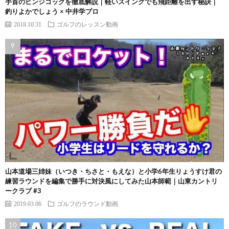
手首のヒンジコックを徹底解説｜軽いスイングでも飛距離を出す秘訣｜
釣りよかでしょう × 中井学プロ
2018.10.31
ゴルフのレッスン動画
山本道場三姉妹（いつき・ちさと・もえな）と小学6年生りょうすけ君の
練習ラウンドを編集で勝手に対決風にしてみた山本師範｜山東カントリ
ークラブ #3
2019.03.06
ゴルフのラウンド動画