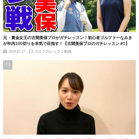
元・賞金女王の古閑美保プロがガチレッスン！初心者ゴルファーなみき
が年内100切りを本気で目指す！【古閑美保プロのガチレッスン #1】
2018.07.27
ゴルフのレッスン動画