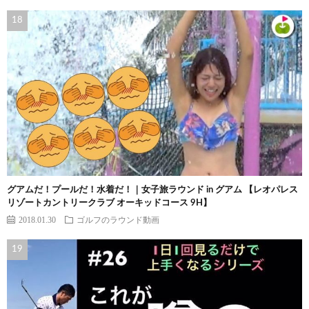
グアムだ！プールだ！水着だ！｜女子旅ラウンド in グアム 【レオパレス
リゾートカントリークラブ オーキッドコース 9H】
2018.01.30
ゴルフのラウンド動画