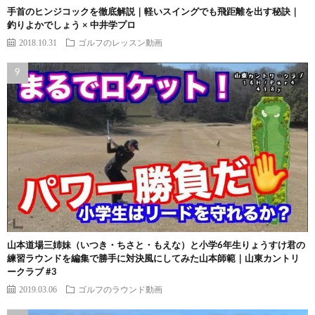
手首のヒンジコックを徹底解説｜軽いスイングでも飛距離を出す秘訣｜
釣りよかでしょう × 中井学プロ
2018.10.31
ゴルフのレッスン動画
山本道場三姉妹（いつき・ちさと・もえな）と小学6年生りょうすけ君の
練習ラウンドを編集で勝手に対決風にしてみた山本師範｜山東カントリ
ークラブ #3
2019.03.06
ゴルフのラウンド動画