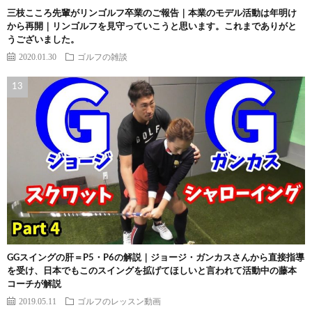
三枝こころ先輩がリンゴルフ卒業のご報告｜本業のモデル活動は年明け
から再開｜リンゴルフを見守っていこうと思います。これまでありがと
うございました。
2020.01.30
ゴルフの雑談
GGスイングの肝＝P5・P6の解説｜ジョージ・ガンカスさんから直接指導
を受け、日本でもこのスイングを拡げてほしいと言われて活動中の藤本
コーチが解説
2019.05.11
ゴルフのレッスン動画