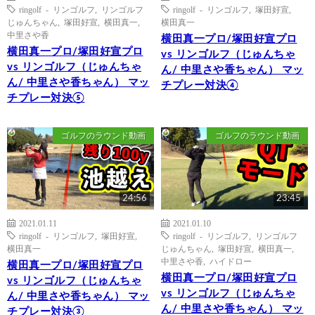
ringolf - リンゴルフ
,
リンゴルフ
ringolf - リンゴルフ
,
塚田好宣
,
じゅんちゃん
,
塚田好宣
,
横田真一
,
横田真一
中里さや香
横田真一プロ/塚田好宣プロ
横田真一プロ/塚田好宣プロ
vs リンゴルフ（じゅんちゃ
vs リンゴルフ（じゅんちゃ
ん/ 中里さや香ちゃん） マッ
ん/ 中里さや香ちゃん） マッ
チプレー対決④
チプレー対決⑤
ゴルフのラウンド動画
ゴルフのラウンド動画
24:56
23:45
2021.01.11
2021.01.10
ringolf - リンゴルフ
,
塚田好宣
,
ringolf - リンゴルフ
,
リンゴルフ
横田真一
じゅんちゃん
,
塚田好宣
,
横田真一
,
中里さや香
,
ハイドロー
横田真一プロ/塚田好宣プロ
横田真一プロ/塚田好宣プロ
vs リンゴルフ（じゅんちゃ
vs リンゴルフ（じゅんちゃ
ん/ 中里さや香ちゃん） マッ
ん/ 中里さや香ちゃん） マッ
チプレー対決③