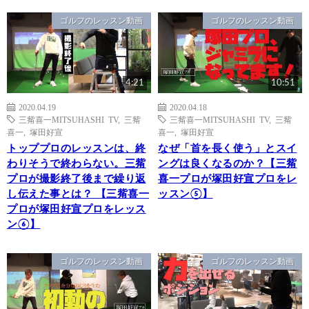
ゴルフのレッスン動画
ゴルフのレッスン動画
4:21
10:51
2020.04.19
2020.04.18
三觜喜一MITSUHASHI TV
,
三觜
三觜喜一MITSUHASHI TV
,
三觜
喜一
,
塚田好宣
喜一
,
塚田好宣
トッププロのレッスンは、終
なぜ「首を長く使う」とスイ
わりそうで終わらない。三觜
ングは良くなるのか？【三觜
プロが撮影終了後まで繰り返
喜一プロが塚田好宣プロをレ
し伝えた事とは？ 【三觜喜一
ッスン⑤】
プロが塚田好宣プロをレッス
ン⑥】
ゴルフのレッスン動画
ゴルフのレッスン動画