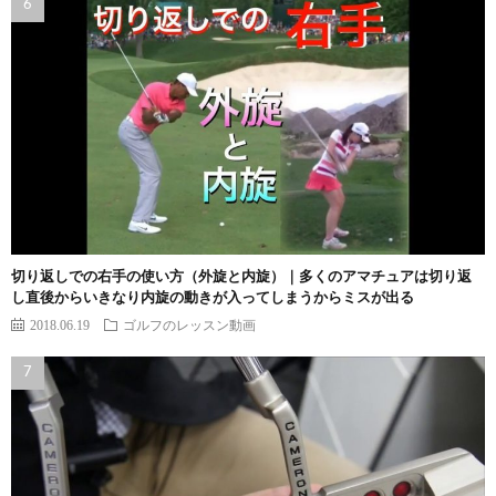
切り返しでの右手の使い方（外旋と内旋）｜多くのアマチュアは切り返
し直後からいきなり内旋の動きが入ってしまうからミスが出る
2018.06.19
ゴルフのレッスン動画