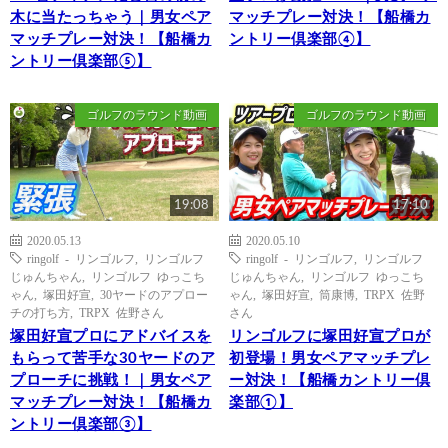
木に当たっちゃう｜男女ペア
マッチプレー対決！【船橋カ
マッチプレー対決！【船橋カ
ントリー倶楽部④】
ントリー倶楽部⑤】
ゴルフのラウンド動画
ゴルフのラウンド動画
19:08
17:10
2020.05.13
2020.05.10
ringolf - リンゴルフ
,
リンゴルフ
ringolf - リンゴルフ
,
リンゴルフ
じゅんちゃん
,
リンゴルフ ゆっこち
じゅんちゃん
,
リンゴルフ ゆっこち
ゃん
,
塚田好宣
,
30ヤードのアプロー
ゃん
,
塚田好宣
,
筒康博
,
TRPX 佐野
チの打ち方
,
TRPX 佐野さん
さん
塚田好宣プロにアドバイスを
リンゴルフに塚田好宣プロが
もらって苦手な30ヤードのア
初登場！男女ペアマッチプレ
プローチに挑戦！｜男女ペア
ー対決！【船橋カントリー倶
マッチプレー対決！【船橋カ
楽部①】
ントリー倶楽部③】