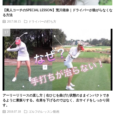
【美人コーチのSPECIAL LESSON】荒川侑奈｜ドライバーが曲がらなくな
る方法
2017.08.15
ドライバーの打ち方
アーリーリリースの直し方｜右ひじを曲げた状態のままインパクトでき
るように素振りする。右肩を下げるのではなく、左サイドをしっかり回
す。
2018.07.18
ゴルフのレッスン動画