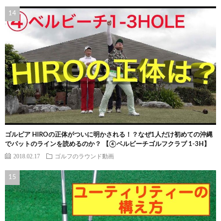
ゴルピア HIROの正体がついに明かされる！？なぜ1人だけ初めての沖縄
でパットのラインを読めるのか？ 【④ベルビーチゴルフクラブ 1-3H】
2018.02.17
ゴルフのラウンド動画