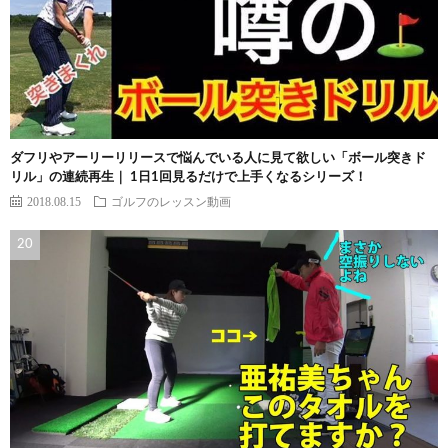
ダフリやアーリーリリースで悩んでいる人に見て欲しい「ボール突きド
リル」の連続再生｜ 1日1回見るだけで上手くなるシリーズ！
2018.08.15
ゴルフのレッスン動画