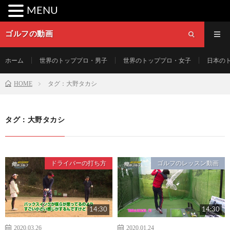
MENU
ゴルフの動画
ホーム
世界のトッププロ・男子
世界のトッププロ・女子
日本の
HOME
タグ：大野タカシ
タグ：大野タカシ
ドライバーの打ち方
ゴルフのレッスン動画
14:30
14:30
2020.03.26
2020.01.24