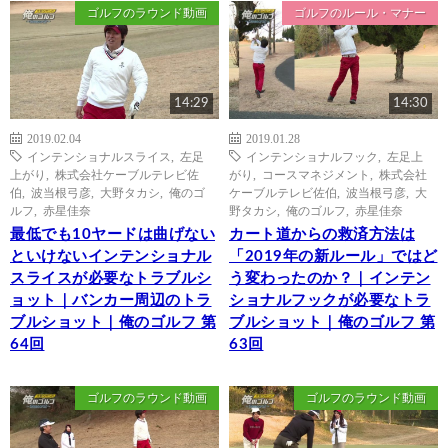
ゴルフのラウンド動画
ゴルフのルール・マナー
14:29
14:30
2019.02.04
2019.01.28
インテンショナルスライス
,
左足
インテンショナルフック
,
左足上
上がり
,
株式会社ケーブルテレビ佐
がり
,
コースマネジメント
,
株式会社
伯
,
波当根弓彦
,
大野タカシ
,
俺のゴ
ケーブルテレビ佐伯
,
波当根弓彦
,
大
ルフ
,
赤星佳奈
野タカシ
,
俺のゴルフ
,
赤星佳奈
最低でも10ヤードは曲げない
カート道からの救済方法は
といけないインテンショナル
「2019年の新ルール」ではど
スライスが必要なトラブルシ
う変わったのか？｜インテン
ョット｜バンカー周辺のトラ
ショナルフックが必要なトラ
ブルショット｜俺のゴルフ 第
ブルショット｜俺のゴルフ 第
64回
63回
ゴルフのラウンド動画
ゴルフのラウンド動画