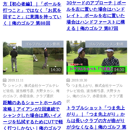
30ヤードのアプローチ｜ボー
方【初心者編】｜「ボールを
ルを左に置いた場合はハンド
打つこと」ではなく「お尻を
レイト、ボールを右に置いた
回すこと」に意識を持ってい
場合はハンドファーストに構
く｜俺のゴルフ 第88回
える｜俺のゴルフ 第87回
ゴルフのレッスン動画
ゴルフのレッスン動画
14:30
14:30
2019.11.11
2019.10.30
シャンク
,
株式会社ケーブルテレ
つま先上がり
,
株式会社ケーブル
ビ佐伯
,
波当根弓彦
,
大野タカシ
,
俺
テレビ佐伯
,
波当根弓彦
,
大野タカ
のゴルフ
,
赤星佳奈
,
クラブ選択
シ
,
俺のゴルフ
,
赤星佳奈
,
クラブ選
択
距離のあるショートホールの
トラブルショット「つま先上
攻略｜アイアンが2回連続で
がり」｜「つま先上がり」か
シャンクした場合は悪いイメ
らは長いクラブの方が曲がり
ージを払拭するためにUTで軽
が少なくなる｜俺のゴルフ 第
く打つしかない｜俺のゴルフ