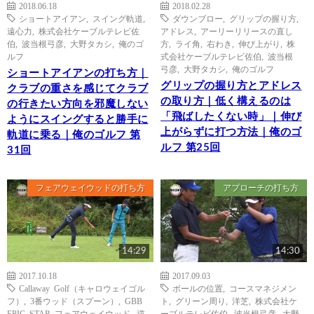
2018.06.18
2018.02.28
ショートアイアン
,
スイング軌道
,
ダウンブロー
,
グリップの握り方
,
遠心力
,
株式会社ケーブルテレビ佐
アドレス
,
アーリーリリースの直し
伯
,
波当根弓彦
,
大野タカシ
,
俺のゴ
方
,
ライ角
,
右わき
,
伸び上がり
,
株
ルフ
式会社ケーブルテレビ佐伯
,
波当根
弓彦
,
大野タカシ
,
俺のゴルフ
ショートアイアンの打ち方｜
グリップの握り方とアドレス
クラブの重さを感じてクラブ
の取り方｜低く構えるのは
の行きたい方向を邪魔しない
「飛ばしたくない時」｜伸び
ようにスイングすると勝手に
上がらずに打つ方法｜俺のゴ
軌道に乗る｜俺のゴルフ 第
ルフ 第25回
31回
フェアウェイウッドの打ち方
アプローチの打ち方
14:29
14:30
2017.10.18
2017.09.03
Callaway Golf（キャロウェイゴル
ボールの位置
,
コースマネジメン
フ）
,
3番ウッド（スプーン）
,
GBB
ト
,
グリーン周り
,
洋芝
,
株式会社ケ
EPIC STAR フェアウェイウッド
,
逆
ーブルテレビ佐伯
,
波当根弓彦
,
大野