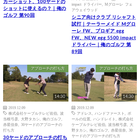
カーショット、100ヤードの
impact ドライバー
,
Mグローレ フェ
ショットに使えるの？｜俺の
アウェイウッド
ゴルフ 第90回
シニア向けクラブ リシャフト
試打｜テーラーメイド Mグロ
ーレ FW、プロギア egg
FW、NEW egg 5500 impact
ドライバー｜俺のゴルフ 第
89回
アプローチの打ち方
アプローチの打ち方
14:30
14:30
2019.12.09
2019.12.09
株式会社ケーブルテレビ佐伯
,
波
アドレス
,
ハンドファースト
,
ボ
当根弓彦
,
大野タカシ
,
俺のゴルフ
,
ールの位置
,
ハンドレイト
,
株式会社
赤星佳奈
,
30ヤードのアプローチの
ケーブルテレビ佐伯
,
波当根弓彦
,
大
打ち方
野タカシ
,
俺のゴルフ
,
赤星佳奈
,
30
ヤードのアプローチの打ち方
30ヤードのアプローチの打ち