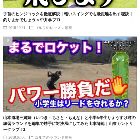
手首のヒンジコックを徹底解説｜軽いスイングでも飛距離を出す秘訣｜
釣りよかでしょう × 中井学プロ
2018.10.31
ゴルフのレッスン動画
山本道場三姉妹（いつき・ちさと・もえな）と小学6年生りょうすけ君の
練習ラウンドを編集で勝手に対決風にしてみた山本師範｜山東カントリ
ークラブ #3
2019.03.06
ゴルフのラウンド動画