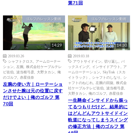
第71回
ゴルフのレッスン動画
ゴルフのレッスン動画
14:29
14:30
2019.03.26
2019.03.18
シャフトクロス
,
アームローテー
アウトサイドイン
,
切り返し
,
バ
ション
,
左腕
,
株式会社ケーブルテレ
ックスイング
,
インサイドアウト
,
ア
ビ佐伯
,
波当根弓彦
,
大野タカシ
,
俺
ームローテーション
,
SkyTrak（スカ
のゴルフ
,
赤星佳奈
イトラック）
,
シャフトのしなり
,
シ
ャフトのねじれ
,
左腕の回旋
,
株式会
左腕の使い方｜ローテーショ
社ケーブルテレビ佐伯
,
波当根弓彦
,
ンさせた腕は元の位置に戻す
大野タカシ
,
俺のゴルフ
,
赤星佳奈
だけでよい｜俺のゴルフ 第
一生懸命インサイドから振っ
70回
てるつもりだけど、結果的に
はどんどんアウトサイドイン
軌道になってしまうスイング
の修正方法｜俺のゴルフ 第