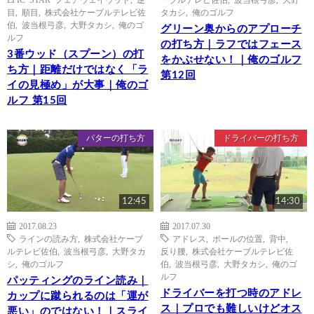
目
,
順目
,
株式会社ケーブルテレビ佐
タカシ
,
俺のゴルフ
伯
,
波当根弓彦
,
大野タカシ
,
俺のゴ
グリーン奥からのアプローチ
ルフ
の打ち方｜ラフではフェース
3番ウッド（スプーン）の打
をかぶせない！｜俺のゴルフ
ち方｜距離だけではなく「ラ
第12回
イの見極め」が大事｜俺のゴ
ルフ 第15回
パターの打ち方
ドライバーの打ち方
12:45
14:30
2017.08.23
2017.07.30
ラインの読み方
,
株式会社ケーブ
アドレス
,
ボールの位置
,
背中
,
ルテレビ佐伯
,
波当根弓彦
,
大野タカ
反り腰
,
株式会社ケーブルテレビ佐
シ
,
俺のゴルフ
伯
,
波当根弓彦
,
大野タカシ
,
俺のゴ
ルフ
パッティングのライン読み｜
ドライバーを打つ時のアドレ
カップに蹴られるのは「運が
ス｜プロでも難しいけどオス
悪い」のではない！｜スライ