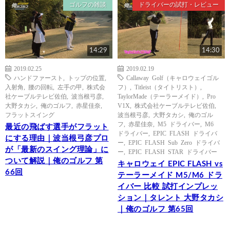
ゴルフの雑談
ドライバーの試打・レビュー
14:29
14:30
2019.02.25
2019.02.19
ハンドファースト
,
トップの位置
,
Callaway Golf（キャロウェイゴル
入射角
,
腰の回転
,
左手の甲
,
株式会
フ）
,
Titleist（タイトリスト）
,
社ケーブルテレビ佐伯
,
波当根弓彦
,
TaylorMade（テーラーメイド）
,
Pro
大野タカシ
,
俺のゴルフ
,
赤星佳奈
,
V1X
,
株式会社ケーブルテレビ佐伯
,
フラットスイング
波当根弓彦
,
大野タカシ
,
俺のゴル
フ
,
赤星佳奈
,
M5 ドライバー
,
M6
最近の飛ばす選手がフラット
ドライバー
,
EPIC FLASH ドライバ
にする理由｜波当根弓彦プロ
ー
,
EPIC FLASH Sub Zero ドライバ
が「最新のスイング理論」に
ー
,
EPIC FLASH STAR ドライバー
ついて解説｜俺のゴルフ 第
キャロウェイ EPIC FLASH vs
66回
テーラーメイド M5/M6 ドラ
イバー 比較 試打インプレッ
ション｜タレント 大野タカシ
｜俺のゴルフ 第65回