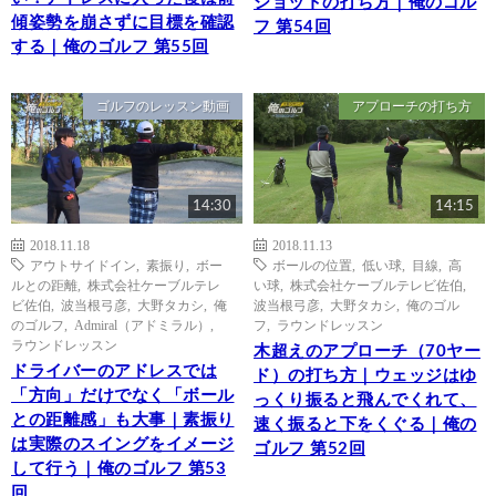
ショットの打ち方｜俺のゴル
傾姿勢を崩さずに目標を確認
フ 第54回
する｜俺のゴルフ 第55回
ゴルフのレッスン動画
アプローチの打ち方
14:30
14:15
2018.11.18
2018.11.13
アウトサイドイン
,
素振り
,
ボー
ボールの位置
,
低い球
,
目線
,
高
ルとの距離
,
株式会社ケーブルテレ
い球
,
株式会社ケーブルテレビ佐伯
,
ビ佐伯
,
波当根弓彦
,
大野タカシ
,
俺
波当根弓彦
,
大野タカシ
,
俺のゴル
のゴルフ
,
Admiral（アドミラル）
,
フ
,
ラウンドレッスン
ラウンドレッスン
木超えのアプローチ（70ヤー
ドライバーのアドレスでは
ド）の打ち方｜ウェッジはゆ
「方向」だけでなく「ボール
っくり振ると飛んでくれて、
との距離感」も大事｜素振り
速く振ると下をくぐる｜俺の
は実際のスイングをイメージ
ゴルフ 第52回
して行う｜俺のゴルフ 第53
回