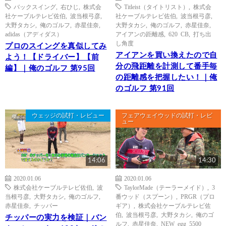
バックスイング
,
右ひじ
,
株式会
Titleist（タイトリスト）
,
株式会
社ケーブルテレビ佐伯
,
波当根弓彦
,
社ケーブルテレビ佐伯
,
波当根弓彦
,
大野タカシ
,
俺のゴルフ
,
赤星佳奈
,
大野タカシ
,
俺のゴルフ
,
赤星佳奈
,
adidas（アディダス）
アイアンの距離感
,
620 CB
,
打ち出
し角度
プロのスイングを真似してみ
アイアンを買い換えたので自
よう！【ドライバー】【前
分の飛距離を計測して番手毎
編】｜俺のゴルフ 第95回
の距離感を把握したい！｜俺
のゴルフ 第91回
ウェッジの試打・レビュー
フェアウェイウッドの試打・レビ
ュー
14:06
14:30
2020.01.06
2020.01.06
株式会社ケーブルテレビ佐伯
,
波
TaylorMade（テーラーメイド）
,
3
当根弓彦
,
大野タカシ
,
俺のゴルフ
,
番ウッド（スプーン）
,
PRGR（プロ
赤星佳奈
,
チッパー
ギア）
,
株式会社ケーブルテレビ佐
伯
,
波当根弓彦
,
大野タカシ
,
俺のゴ
チッパーの実力を検証｜バン
ルフ
,
赤星佳奈
,
NEW egg 5500