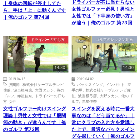
ドライバーが芯に当たらない
｜身体の回転が停止してた
女性ゴルファー必見！男性と
ら、手は「上」に動くんです
女性では「下半身の使い方」
｜俺のゴルフ 第74回
が違う｜俺のゴルフ 第73回
ドライバーの打ち方
ゴルフのレッスン動画
14:30
14:30
2019.04.15
2019.04.02
股関節
,
株式会社ケーブルテレビ
バックスイング
,
インパクト
,
左
佐伯
,
波当根弓彦
,
大野タカシ
,
俺の
手の甲
,
株式会社ケーブルテレビ佐
ゴルフ
,
赤星佳奈
,
ドライバーの打ち
伯
,
波当根弓彦
,
大野タカシ
,
俺のゴ
方 女性
ルフ
,
赤星佳奈
女性ゴルファー向けスイング
スイングを変える時に一番大
理論｜男性と女性では「股関
事なのは「どう当てるか」｜
節の動き」が違うんです｜俺
常にクラブの入れ方を意識し
のゴルフ 第72回
た上で、最適なバックスイン
グを探していく｜俺のゴルフ