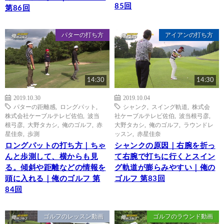
85回
第86回
パターの打ち方
アイアンの打ち方
14:30
14:30
2019.10.30
2019.10.04
パターの距離感
,
ロングパット
,
シャンク
,
スイング軌道
,
株式会
株式会社ケーブルテレビ佐伯
,
波当
社ケーブルテレビ佐伯
,
波当根弓彦
,
根弓彦
,
大野タカシ
,
俺のゴルフ
,
赤
大野タカシ
,
俺のゴルフ
,
ラウンドレ
星佳奈
,
歩測
ッスン
,
赤星佳奈
ロングパットの打ち方｜ちゃ
シャンクの原因｜右腕を折っ
んと歩測して、横からも見
て右腕で打ちに行くとスイン
る。傾斜や距離などの情報を
グ軌道が膨らみやすい｜俺の
頭に入れる｜俺のゴルフ 第
ゴルフ 第83回
84回
ゴルフのレッスン動画
ゴルフのラウンド動画