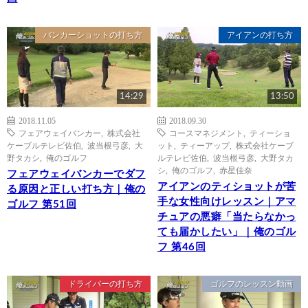
バンカーショットの打ち方
アイアンの打ち方
14:29
13:50
2018.11.05
2018.09.30
フェアウェイバンカー
,
株式会社
コースマネジメント
,
ティーショ
ケーブルテレビ佐伯
,
波当根弓彦
,
大
ット
,
ティーアップ
,
株式会社ケーブ
野タカシ
,
俺のゴルフ
ルテレビ佐伯
,
波当根弓彦
,
大野タカ
シ
,
俺のゴルフ
,
赤星佳奈
フェアウェイバンカーでダフ
アイアンのティショットが苦
る原因と正しい打ち方｜俺の
手な女性向けレッスン｜アマ
ゴルフ 第51回
チュアの悪癖「当たらなかっ
ても届かしたい」｜俺のゴル
フ 第46回
ドライバーの打ち方
ゴルフのレッスン動画