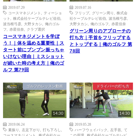
2019.07.29
2019.07.16
コースマネジメント
,
ティーショ
フリップ
,
グリーン周り
,
株式会
ット
,
株式会社ケーブルテレビ佐伯
,
社ケーブルテレビ佐伯
,
波当根弓彦
,
波当根弓彦
,
大野タカシ
,
俺のゴル
大野タカシ
,
俺のゴルフ
,
赤星佳奈
フ
,
赤星佳奈
,
クラブ選択
グリーン周りのアプローチの
コースマネジメントを学ぼ
打ち方｜手首をフリップする
う！｜体を温める重要性｜ス
とトップする｜俺のゴルフ 第
タート前にブンブン振っちゃ
78回
いけない理由｜ミスショット
が続いた時の考え方｜俺のゴ
ルフ 第79回
ゴルフのレッスン動画
ドライバーの打ち方
14:30
14:30
2019.06.24
2019.05.28
素振り
,
左足下がり
,
打ち下ろし
,
ハーフウェイバック
,
左手首
,
て
コースマネジメント
,
株式会社ケー
この原理
,
株式会社ケーブルテレビ