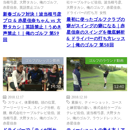
当根弓彦
,
大野タカシ
,
俺のゴルフ
,
社ケーブルテレビ佐伯
,
波当根弓彦
,
赤星佳奈
,
英語禁止ゴルフ
大野タカシ
,
俺のゴルフ
,
赤星佳奈
,
ドライバーの打ち方 女性
新春ゴルフ対決！波当根弓彦
最初に使ったゴルフクラブの
プロ & 赤星佳奈ちゃん vs 大
癖がスイングの癖になる｜赤
野タカシ｜英語禁止！うめき
星佳奈のスイングを徹底解析
声禁止！｜俺のゴルフ 第59
& ドライバーの打ち方レッス
回
ン｜俺のゴルフ 第58回
ゴルフのレッスン動画
ゴルフのラウンド動画
14:30
12:40
2018.12.17
2018.12.10
スウェイ
,
体重移動
,
頭の位置
,
素振り
,
ティーショット
,
コース
アーリーリリース
,
スイング分析
,
右
と練習場の違い
,
株式会社ケーブル
腰
,
株式会社ケーブルテレビ佐伯
,
波
テレビ佐伯
,
波当根弓彦
,
大野タカ
当根弓彦
,
大野タカシ
,
俺のゴルフ
,
シ
,
俺のゴルフ
,
ラウンドレッスン
,
赤星佳奈
赤星佳奈