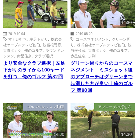
14:30
14:30
2019.10.04
2019.08.20
すくい打ち
,
左足下がり
,
株式会
コースマネジメント
,
グリーン周
社ケーブルテレビ佐伯
,
波当根弓彦
,
り
,
株式会社ケーブルテレビ佐伯
,
波
大野タカシ
,
俺のゴルフ
,
ラウンドレ
当根弓彦
,
大野タカシ
,
俺のゴルフ
,
ッスン
,
赤星佳奈
,
クラブ選択
赤星佳奈
,
歩測
より安全なクラブ選択｜左足
グリーン周りからのコースマ
下がりのライから100ヤード
ネジメント｜ミスショット後
を打つ｜俺のゴルフ 第82回
のアプローチはグリーンまで
歩測した方が良い｜俺のゴル
フ 第80回
ゴルフのレッスン動画
アプローチの打ち方
14:30
14:30