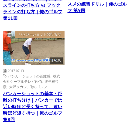
スメの練習ドリル｜俺のゴル
スラインの打ち方 vs フック
フ 第9回
ラインの打ち方｜俺のゴルフ
第11回
バンカーショットの打ち方
14:30
2017.07.13
バンカーショットの距離感
,
株式
会社ケーブルテレビ佐伯
,
波当根弓
彦
,
大野タカシ
,
俺のゴルフ
バンカーショットの基本・距
離の打ち分け｜バンカーでは
近い時ほど長く持って、遠い
時ほど短く持つ｜俺のゴルフ
第8回