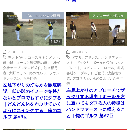
69回
ゴルフのレッスン動画
アプローチの打ち方
14:29
14:29
2019.03.11
2019.03.05
左足下がり
,
コースマネジメント
,
ダフリ
,
アドレス
,
ハンドファー
低い球
,
コースと練習場の違い
,
株式
スト
,
ザックリ
,
ボールの位置
,
ハン
会社ケーブルテレビ佐伯
,
波当根弓
ドレイト
,
スピンコントロール
,
株式
彦
,
大野タカシ
,
俺のゴルフ
,
ラウン
会社ケーブルテレビ佐伯
,
波当根弓
ドレッスン
,
赤星佳奈
彦
,
大野タカシ
,
俺のゴルフ
,
赤星佳
奈
左足下がりの打ち方を徹底解
左足上がりのアプローチでザ
説｜低い球のイメージを持た
ックリする理由｜ボールを左
ないとプロでもすぐにダフる
に置いてもダフる人の特徴は
｜どんどん体をかぶせていく
ハンドファーストに構えるこ
ようにスイングする｜俺のゴ
と｜俺のゴルフ 第67回
ルフ 第68回