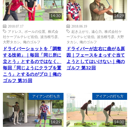
14:30
14:29
2018.07.17
2018.06.19
アドレス
,
ボールの位置
,
株式会
起き上がり
,
遠心力
,
株式会社ケ
社ケーブルテレビ佐伯
,
波当根弓彦
,
ーブルテレビ佐伯
,
波当根弓彦
,
大野
大野タカシ
,
俺のゴルフ
タカシ
,
俺のゴルフ
ドライバーショットを「調整
ドライバーが左右に曲がる原
する技術」｜毎回「同じ所に
因｜フェースをまっすぐ当て
立とう」とするのではなく、
ようとしてはいけない｜俺の
毎回「同じようにクラブを置
ゴルフ 第32回
こう」とするのがプロ｜俺の
ゴルフ 第35回
アイアンの打ち方
アイアンの打ち方
14:29
14:30