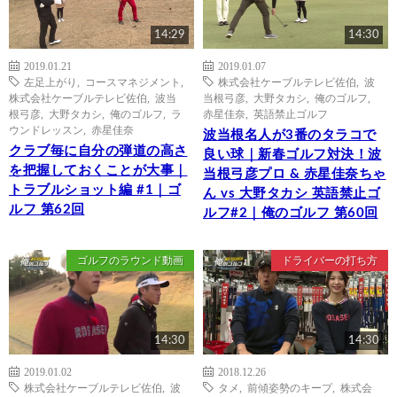
14:29
14:30
2019.01.21
2019.01.07
左足上がり
,
コースマネジメント
,
株式会社ケーブルテレビ佐伯
,
波
株式会社ケーブルテレビ佐伯
,
波当
当根弓彦
,
大野タカシ
,
俺のゴルフ
,
根弓彦
,
大野タカシ
,
俺のゴルフ
,
ラ
赤星佳奈
,
英語禁止ゴルフ
ウンドレッスン
,
赤星佳奈
波当根名人が3番のタラコで
クラブ毎に自分の弾道の高さ
良い球｜新春ゴルフ対決！波
を把握しておくことが大事｜
当根弓彦プロ & 赤星佳奈ちゃ
トラブルショット編 #1｜ゴ
ん vs 大野タカシ 英語禁止ゴ
ルフ 第62回
ルフ#2｜俺のゴルフ 第60回
ゴルフのラウンド動画
ドライバーの打ち方
14:30
14:30
2019.01.02
2018.12.26
株式会社ケーブルテレビ佐伯
,
波
タメ
,
前傾姿勢のキープ
,
株式会