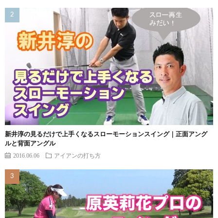
新井淳の見るだけで上手くなるスローモーションスイング｜正面アング
ルと背面アングル
2016.06.06
アイアンの打ち方