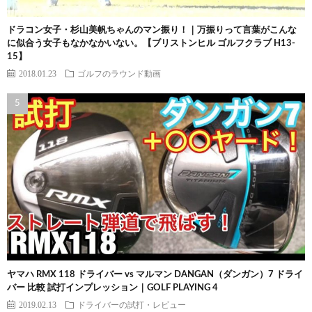
ドラコン女子・杉山美帆ちゃんのマン振り！｜万振りって言葉がこんな
に似合う女子もなかなかいない。【ブリストンヒル ゴルフクラブ H13-
15】
2018.01.23
ゴルフのラウンド動画
ヤマハ RMX 118 ドライバー vs マルマン DANGAN（ダンガン）7 ドライ
バー 比較 試打インプレッション｜GOLF PLAYING 4
2019.02.13
ドライバーの試打・レビュー