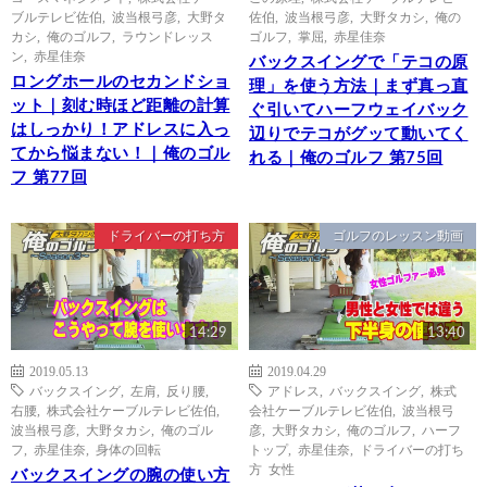
ブルテレビ佐伯
,
波当根弓彦
,
大野タ
佐伯
,
波当根弓彦
,
大野タカシ
,
俺の
カシ
,
俺のゴルフ
,
ラウンドレッス
ゴルフ
,
掌屈
,
赤星佳奈
ン
,
赤星佳奈
バックスイングで「テコの原
ロングホールのセカンドショ
理」を使う方法｜まず真っ直
ット｜刻む時ほど距離の計算
ぐ引いてハーフウェイバック
はしっかり！アドレスに入っ
辺りでテコがグッて動いてく
てから悩まない！｜俺のゴル
れる｜俺のゴルフ 第75回
フ 第77回
ドライバーの打ち方
ゴルフのレッスン動画
14:29
13:40
2019.05.13
2019.04.29
バックスイング
,
左肩
,
反り腰
,
アドレス
,
バックスイング
,
株式
右腰
,
株式会社ケーブルテレビ佐伯
,
会社ケーブルテレビ佐伯
,
波当根弓
波当根弓彦
,
大野タカシ
,
俺のゴル
彦
,
大野タカシ
,
俺のゴルフ
,
ハーフ
フ
,
赤星佳奈
,
身体の回転
トップ
,
赤星佳奈
,
ドライバーの打ち
方 女性
バックスイングの腕の使い方