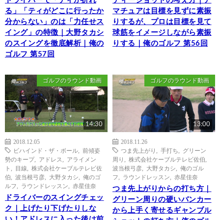
ドライバーで「ティが折れ
ティーショットの考え方｜ア
る」「ティがどこに行ったか
マチュアは目標を見ずに素振
分からない」のは「力任せス
りするが、プロは目標を見て
イング」の特徴｜大野タカシ
球筋をイメージしながら素振
のスイングを徹底解析｜俺の
りする｜俺のゴルフ 第56回
ゴルフ 第57回
ゴルフのラウンド動画
ゴルフのラウンド動画
14:30
13:00
2018.12.05
2018.11.26
ビハインド・ザ・ボール
,
前傾姿
つま先上がり
,
手打ち
,
グリーン
勢のキープ
,
アドレス
,
アライメン
周り
,
株式会社ケーブルテレビ佐伯
,
ト
,
目線
,
株式会社ケーブルテレビ佐
波当根弓彦
,
大野タカシ
,
俺のゴル
伯
,
波当根弓彦
,
大野タカシ
,
俺のゴ
フ
,
ラウンドレッスン
,
赤星佳奈
ルフ
,
ラウンドレッスン
,
赤星佳奈
つま先上がりからの打ち方｜
ドライバーのスイングチェッ
グリーン周りの硬いバンカー
ク｜上げたり下げたりしな
から上手く寄せるギャンブル
い！アドレスに入った後は前