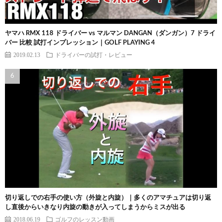
ヤマハ RMX 118 ドライバー vs マルマン DANGAN（ダンガン）7 ドライ
バー 比較 試打インプレッション｜GOLF PLAYING 4
2019.02.13
ドライバーの試打・レビュー
切り返しでの右手の使い方（外旋と内旋）｜多くのアマチュアは切り返
し直後からいきなり内旋の動きが入ってしまうからミスが出る
2018.06.19
ゴルフのレッスン動画