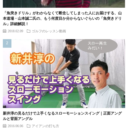
「魚突きドリル」がわからなくて断念してしまった人にお届けする、山
本道場・山本誠二氏の、もう何度目か分からないぐらいの「魚突きドリ
ル」詳細解説！
2018.02.09
ゴルフのレッスン動画
新井淳の見るだけで上手くなるスローモーションスイング｜正面アング
ルと背面アングル
2016.06.06
アイアンの打ち方