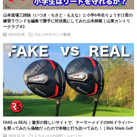
山本道場三姉妹（いつき・ちさと・もえな）と小学6年生りょうすけ君の
練習ラウンドを編集で勝手に対決風にしてみた山本師範｜山東カントリ
ークラブ #3
2019.03.06
ゴルフのラウンド動画
FAKE vs REAL｜激安の怪しいサイトで、テーラーメイドのM6ドライバー
を買ってみたら偽物だったので本物と打ち比べてみた！｜Rick Shiels Golf
2019.10.31
ドライバーの試打・レビュー