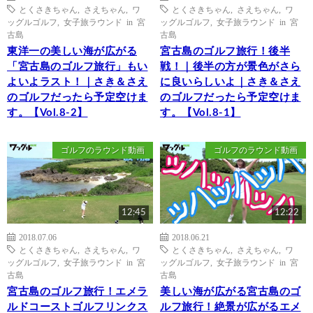
とくさきちゃん
,
さえちゃん
,
ワ
とくさきちゃん
,
さえちゃん
,
ワ
ッグルゴルフ
,
女子旅ラウンド in 宮
ッグルゴルフ
,
女子旅ラウンド in 宮
古島
古島
東洋一の美しい海が広がる
宮古島のゴルフ旅行！後半
「宮古島のゴルフ旅行」もい
戦！｜後半の方が景色がさら
よいよラスト！｜さき＆さえ
に良いらしいよ｜さき＆さえ
のゴルフだったら予定空けま
のゴルフだったら予定空けま
す。【Vol.8-2】
す。【Vol.8-1】
ゴルフのラウンド動画
ゴルフのラウンド動画
12:45
12:22
2018.07.06
2018.06.21
とくさきちゃん
,
さえちゃん
,
ワ
とくさきちゃん
,
さえちゃん
,
ワ
ッグルゴルフ
,
女子旅ラウンド in 宮
ッグルゴルフ
,
女子旅ラウンド in 宮
古島
古島
宮古島のゴルフ旅行！エメラ
美しい海が広がる宮古島のゴ
ルドコーストゴルフリンクス
ルフ旅行！絶景が広がるエメ