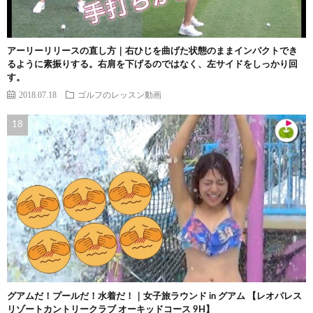
アーリーリリースの直し方｜右ひじを曲げた状態のままインパクトでき
るように素振りする。右肩を下げるのではなく、左サイドをしっかり回
す。
2018.07.18
ゴルフのレッスン動画
グアムだ！プールだ！水着だ！｜女子旅ラウンド in グアム 【レオパレス
リゾートカントリークラブ オーキッドコース 9H】