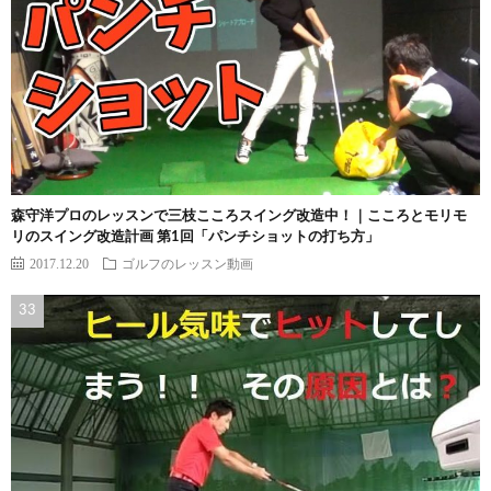
森守洋プロのレッスンで三枝こころスイング改造中！｜こころとモリモ
リのスイング改造計画 第1回「パンチショットの打ち方」
2017.12.20
ゴルフのレッスン動画