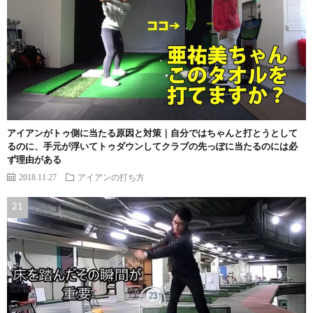
アイアンがトゥ側に当たる原因と対策｜自分ではちゃんと打とうとして
るのに、手元が浮いてトゥダウンしてクラブの先っぽに当たるのには必
ず理由がある
2018.11.27
アイアンの打ち方