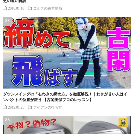
芝の違い解説
2018.01.18
ゴルフの練習動画
ダウンスイングの「右わきの締め方」を徹底解説！｜わきが甘い人はイ
ンパクトの位置が狂う 【古閑美保プロのレッスン】
2019.01.25
アイアンの打ち方