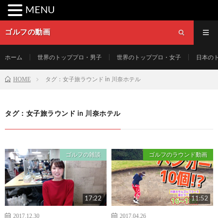
MENU
ゴルフの動画
ホーム
世界のトッププロ・男子
世界のトッププロ・女子
日本の
HOME
タグ：女子旅ラウンド in 川奈ホテル
タグ：女子旅ラウンド in 川奈ホテル
ゴルフの雑談
ゴルフのラウンド動画
17:22
11:52
2017.12.30
2017.04.26