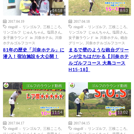
14:18
8:53
2017.04.19
2017.04.18
ringolf - リンゴルフ
,
三枝こころ
,
ringolf - リンゴルフ
,
三枝こころ
,
リンゴルフ じゅんちゃん
,
塩田さん
,
リンゴルフ じゅんちゃん
,
塩田さん
,
女子旅ラウンド in 川奈ホテル
,
川奈
女子旅ラウンド in 川奈ホテル
,
砲台
ホテルゴルフコース
グリーン
,
川奈ホテルゴルフコース
81年の歴史「川奈ホテル」に
まるで壁のような砲台グリー
潜入！宿泊施設を大公開！
ンが立ちはだかる【川奈ホテ
ルゴルフコース 大島コース
H15-18】
ゴルフのラウンド動画
ゴルフのラウンド動画
11:14
13:02
2017.04.17
2017.04.15
ringolf - リンゴルフ
,
三枝こころ
,
ringolf - リンゴルフ
,
三枝こころ
,
リンゴルフ じゅんちゃん
,
塩田さん
,
リンゴルフ じゅんちゃん
,
塩田さん
,