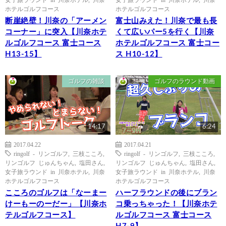
ホテルゴルフコース
ホテルゴルフコース
断崖絶壁！川奈の「アーメン
富士山みえた！川奈で最も長
コーナー」に突入【川奈ホテ
くて広いパー5を行く【川奈
ルゴルフコース 富士コース
ホテルゴルフコース 富士コー
H13-15】
ス H10-12】
ゴルフの雑談
ゴルフのラウンド動画
14:17
6:24
2017.04.22
2017.04.21
ringolf - リンゴルフ
,
三枝こころ
,
ringolf - リンゴルフ
,
三枝こころ
,
リンゴルフ じゅんちゃん
,
塩田さん
,
リンゴルフ じゅんちゃん
,
塩田さん
,
女子旅ラウンド in 川奈ホテル
,
川奈
女子旅ラウンド in 川奈ホテル
,
川奈
ホテルゴルフコース
ホテルゴルフコース
こころのゴルフは「なーまー
ハーフラウンドの後にブラン
けーもーのーだー」【川奈ホ
コ乗っちゃった！【川奈ホテ
テルゴルフコース】
ルゴルフコース 富士コース