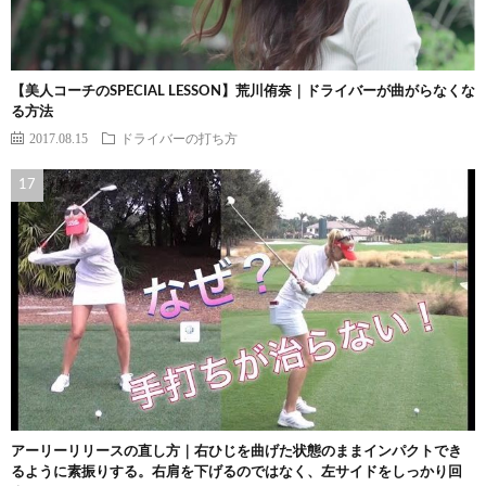
【美人コーチのSPECIAL LESSON】荒川侑奈｜ドライバーが曲がらなくな
る方法
2017.08.15
ドライバーの打ち方
アーリーリリースの直し方｜右ひじを曲げた状態のままインパクトでき
るように素振りする。右肩を下げるのではなく、左サイドをしっかり回