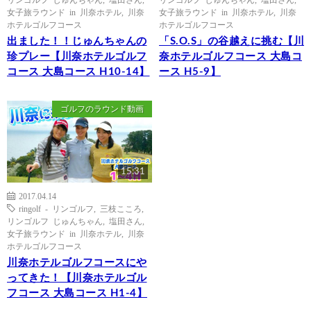
女子旅ラウンド in 川奈ホテル
,
川奈
女子旅ラウンド in 川奈ホテル
,
川奈
ホテルゴルフコース
ホテルゴルフコース
出ました！！じゅんちゃんの
「S.O.S」の谷越えに挑む【川
珍プレー【川奈ホテルゴルフ
奈ホテルゴルフコース 大島コ
コース 大島コース H10-14】
ース H5-9】
ゴルフのラウンド動画
15:31
2017.04.14
ringolf - リンゴルフ
,
三枝こころ
,
リンゴルフ じゅんちゃん
,
塩田さん
,
女子旅ラウンド in 川奈ホテル
,
川奈
ホテルゴルフコース
川奈ホテルゴルフコースにや
ってきた！【川奈ホテルゴル
フコース 大島コース H1-4】