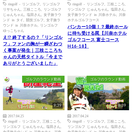
ringolf - リンゴルフ
,
リンゴルフ
ringolf - リンゴルフ
,
三枝こころ
,
リサちゃん
,
三枝こころ
,
リンゴルフ
リンゴルフ じゅんちゃん
,
塩田さん
,
じゅんちゃん
,
塩田さん
,
女子旅ラウ
女子旅ラウンド in 川奈ホテル
,
川奈
ンド in タイ
,
競技ゴルフ
,
女子旅ラ
ホテルゴルフコース
ウンド in 川奈ホテル
,
リンゴルフ
バンカー10個！？最終ホール
ゆっこちゃん
に待ち受ける罠【川奈ホテル
え!? 終了するの？「リンゴル
ゴルフコース 富士コース
フ」ファンの胸が一瞬ざわつ
H16-18】
く事案が発生｜三枝こころち
ゃんの天然タイトル「今まで
ありがとうございました」
ゴルフのラウンド動画
ゴルフのラウンド動画
9:39
8:39
2017.04.25
2017.04.24
ringolf - リンゴルフ
,
三枝こころ
,
ringolf - リンゴルフ
,
三枝こころ
,
リンゴルフ じゅんちゃん
,
塩田さん
,
リンゴルフ じゅんちゃん
,
塩田さん
,
女子旅ラウンド in 川奈ホテル
,
川奈
女子旅ラウンド in 川奈ホテル
,
川奈