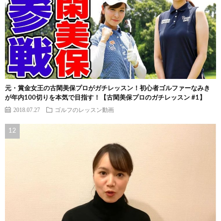
元・賞金女王の古閑美保プロがガチレッスン！初心者ゴルファーなみき
が年内100切りを本気で目指す！【古閑美保プロのガチレッスン #1】
2018.07.27
ゴルフのレッスン動画