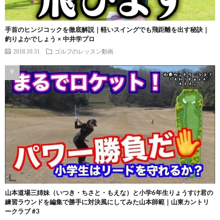
手首のヒンジコックを徹底解説｜軽いスイングでも飛距離を出す秘訣｜
釣りよかでしょう × 中井学プロ
2018.10.31
ゴルフのレッスン動画
山本道場三姉妹（いつき・ちさと・もえな）と小学6年生りょうすけ君の
練習ラウンドを編集で勝手に対決風にしてみた山本師範｜山東カントリ
ークラブ #3