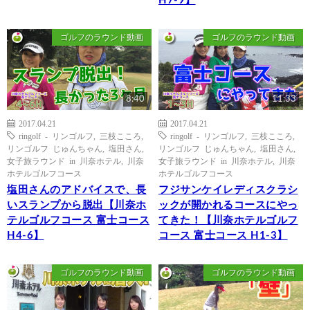
H7-9】
ゴルフのラウンド動画
ゴルフのラウンド動画
8:40
11:33
2017.04.21
2017.04.21
ringolf - リンゴルフ
,
三枝こころ
,
ringolf - リンゴルフ
,
三枝こころ
,
リンゴルフ じゅんちゃん
,
塩田さん
,
リンゴルフ じゅんちゃん
,
塩田さん
,
女子旅ラウンド in 川奈ホテル
,
川奈
女子旅ラウンド in 川奈ホテル
,
川奈
ホテルゴルフコース
ホテルゴルフコース
塩田さんのアドバイスで、長
フジサンケイレディスクラシ
いスランプから脱出【川奈ホ
ックが開かれるコースにやっ
テルゴルフコース 富士コース
てきた！【川奈ホテルゴルフ
H4-6】
コース 富士コース H1-3】
ゴルフのラウンド動画
ゴルフのラウンド動画