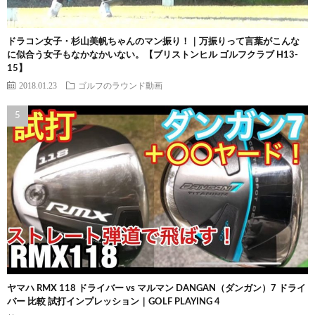
ドラコン女子・杉山美帆ちゃんのマン振り！｜万振りって言葉がこんな
に似合う女子もなかなかいない。【ブリストンヒル ゴルフクラブ H13-
15】
2018.01.23
ゴルフのラウンド動画
ヤマハ RMX 118 ドライバー vs マルマン DANGAN（ダンガン）7 ドライ
バー 比較 試打インプレッション｜GOLF PLAYING 4