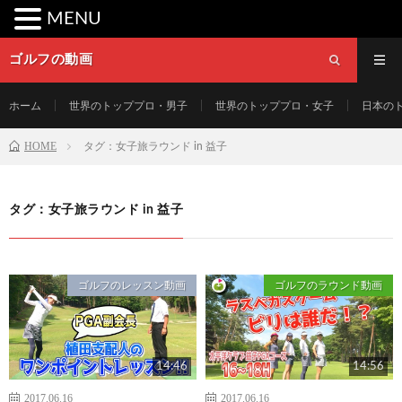
MENU
ゴルフの動画
ホーム
世界のトッププロ・男子
世界のトッププロ・女子
日本の
HOME
タグ：女子旅ラウンド in 益子
タグ：女子旅ラウンド in 益子
ゴルフのレッスン動画
ゴルフのラウンド動画
14:46
14:56
2017.06.16
2017.06.16