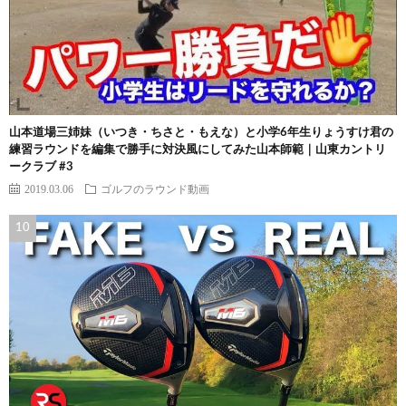
山本道場三姉妹（いつき・ちさと・もえな）と小学6年生りょうすけ君の
練習ラウンドを編集で勝手に対決風にしてみた山本師範｜山東カントリ
ークラブ #3
2019.03.06
ゴルフのラウンド動画