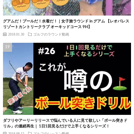
グアムだ！プールだ！水着だ！｜女子旅ラウンド in グアム 【レオパレス
リゾートカントリークラブ オーキッドコース 9H】
2018.01.30
ゴルフのラウンド動画
ダフリやアーリーリリースで悩んでいる人に見て欲しい「ボール突きド
リル」の連続再生｜ 1日1回見るだけで上手くなるシリーズ！
2018.08.15
ゴルフのレッスン動画