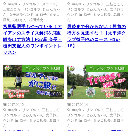
ringolf - リンゴルフ
,
スライス
,
ringolf - リンゴルフ
,
三枝こころ
,
三枝こころ
,
リンゴルフ じゅんちゃ
リンゴルフ じゅんちゃん
,
女子旅ラ
ん
,
女子旅ラウンド in 益子
,
ミヤコ
ウンド in 益子
,
ミヤコ店長
,
みほさ
店長
,
みほさん
,
植田浩史
ん
宮里藍選手もやっている！ア
最後まで分からない！勝負の
イアンのスライス解消&飛距
行方を見逃すな！【太平洋ク
離を出す方法｜PGA副会長・
ラブ益子PGAコース H16-
植田支配人のワンポイントレ
18】
ッスン
ゴルフのラウンド動画
ゴルフのラウンド動画
10:30
10:33
2017.06.15
2017.06.14
ringolf - リンゴルフ
,
三枝こころ
,
ringolf - リンゴルフ
,
三枝こころ
,
リンゴルフ じゅんちゃん
,
女子旅ラ
リンゴルフ じゅんちゃん
,
女子旅ラ
ウンド in 益子
,
ミヤコ店長
,
みほさ
ウンド in 益子
,
ミヤコ店長
,
みほさ
ん
ん