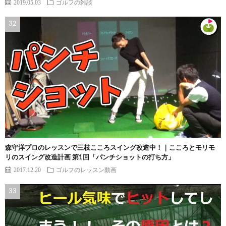
2019.05.03
ゴルフの雑談
森守洋プロのレッスンで三枝こころスイング改造中！｜こころとモリモ
リのスイング改造計画 第1回「パンチショットの打ち方」
2017.12.20
ゴルフのレッスン動画