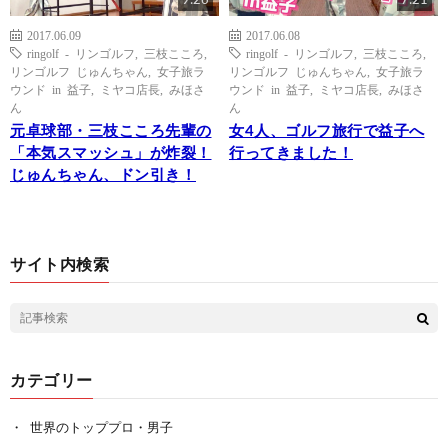
9:26
7:21
2017.06.09
2017.06.08
ringolf - リンゴルフ
,
三枝こころ
,
ringolf - リンゴルフ
,
三枝こころ
,
リンゴルフ じゅんちゃん
,
女子旅ラ
リンゴルフ じゅんちゃん
,
女子旅ラ
ウンド in 益子
,
ミヤコ店長
,
みほさ
ウンド in 益子
,
ミヤコ店長
,
みほさ
ん
ん
元卓球部・三枝こころ先輩の
女4人、ゴルフ旅行で益子へ
「本気スマッシュ」が炸裂！
行ってきました！
じゅんちゃん、ドン引き！
サイト内検索
カテゴリー
世界のトッププロ・男子