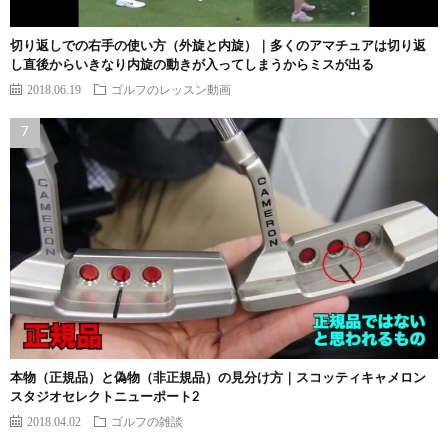
切り返しでの右手の使い方（外旋と内旋）｜多くのアマチュアは切り返
し直後からいきなり内旋の動きが入ってしまうからミスが出る
2018.06.19
ゴルフのレッスン動画
本物（正規品）と偽物（非正規品）の見分け方｜スコッティキャメロン
スタジオセレクトニューポート2
2018.04.02
ゴルフの雑談