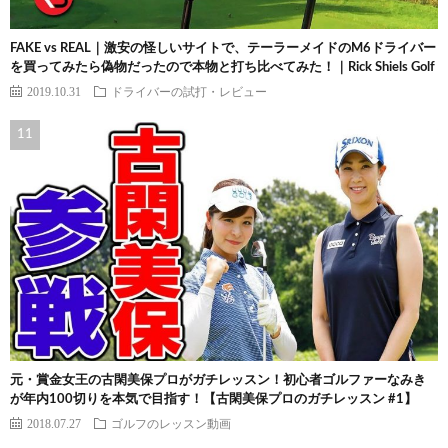
FAKE vs REAL｜激安の怪しいサイトで、テーラーメイドのM6ドライバー
を買ってみたら偽物だったので本物と打ち比べてみた！｜Rick Shiels Golf
2019.10.31
ドライバーの試打・レビュー
元・賞金女王の古閑美保プロがガチレッスン！初心者ゴルファーなみき
が年内100切りを本気で目指す！【古閑美保プロのガチレッスン #1】
2018.07.27
ゴルフのレッスン動画