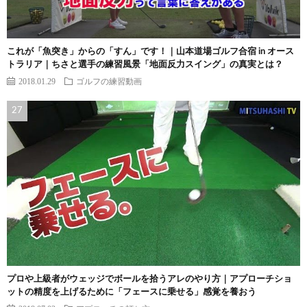
これが「魚突き」からの「すん」です！｜山本道場ゴルフ合宿 in オース
トラリア｜ちさと選手の練習風景「地面反力スイング」の真実とは？
2018.01.29
ゴルフの練習動画
プロや上級者がウェッジでボールを拾うアレのやり方｜アプローチショ
ットの精度を上げるために「フェースに乗せる」感覚を養おう