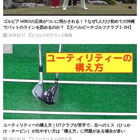
ゴルピア HIROの正体がついに明かされる！？なぜ1人だけ初めての沖縄
でパットのラインを読めるのか？ 【④ベルビーチゴルフクラブ 1-3H】
2018.02.17
ゴルフのラウンド動画
ユーティリティーの構え方｜UTクラブが苦手で、左へのミス（ひっか
け・チーピン）が出やすい方は「構え方」に問題がある場合が多い
2017.05.31
ユーテリティの打ち方