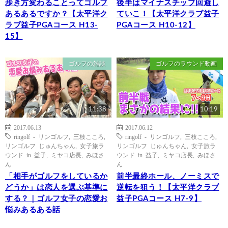
歩き方変わることってゴルフ
後半はマイナスチップ回避し
あるあるですか？【太平洋ク
ていこ！【太平洋クラブ益子
ラブ益子PGAコース H13-
PGAコース H10-12】
15】
ゴルフの雑談
ゴルフのラウンド動画
11:38
10:19
2017.06.13
2017.06.12
ringolf - リンゴルフ
,
三枝こころ
,
ringolf - リンゴルフ
,
三枝こころ
,
リンゴルフ じゅんちゃん
,
女子旅ラ
リンゴルフ じゅんちゃん
,
女子旅ラ
ウンド in 益子
,
ミヤコ店長
,
みほさ
ウンド in 益子
,
ミヤコ店長
,
みほさ
ん
ん
「相手がゴルフをしているか
前半最終ホール、ノーミスで
どうか」は恋人を選ぶ基準に
逆転を狙う！【太平洋クラブ
する？｜ゴルフ女子の恋愛お
益子PGAコース H7-9】
悩みあるある話