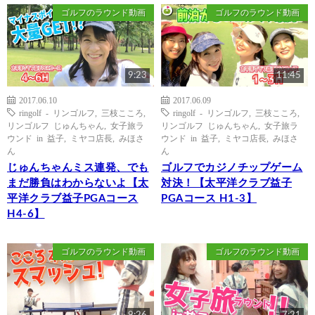
ゴルフのラウンド動画
ゴルフのラウンド動画
9:23
11:45
2017.06.10
2017.06.09
ringolf - リンゴルフ
,
三枝こころ
,
ringolf - リンゴルフ
,
三枝こころ
,
リンゴルフ じゅんちゃん
,
女子旅ラ
リンゴルフ じゅんちゃん
,
女子旅ラ
ウンド in 益子
,
ミヤコ店長
,
みほさ
ウンド in 益子
,
ミヤコ店長
,
みほさ
ん
ん
じゅんちゃんミス連発、でも
ゴルフでカジノチップゲーム
まだ勝負はわからないよ【太
対決！【太平洋クラブ益子
平洋クラブ益子PGAコース
PGAコース H1-3】
H4-6】
ゴルフのラウンド動画
ゴルフのラウンド動画