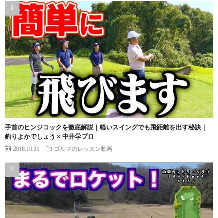
手首のヒンジコックを徹底解説｜軽いスイングでも飛距離を出す秘訣｜
釣りよかでしょう × 中井学プロ
2018.10.31
ゴルフのレッスン動画