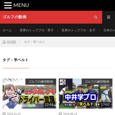
MENU
ゴルフの動画
ホーム
世界のトッププロ・男子
世界のトッププロ・女子
日本の
HOME
タグ：学ベルト
タグ：学ベルト
ゴルフの練習動画
ゴルフの練習動画
22:41
17:02
2020.01.02
2018.08.24