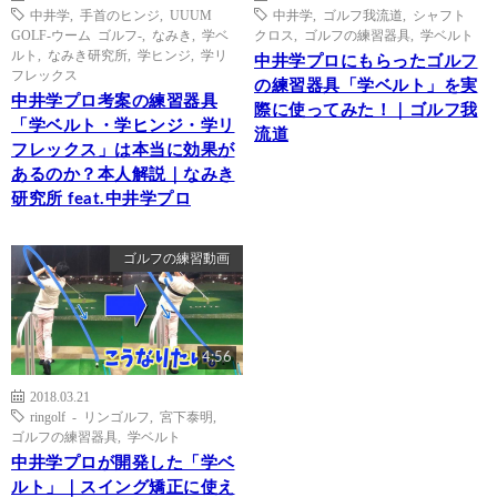
中井学
,
手首のヒンジ
,
UUUM
中井学
,
ゴルフ我流道
,
シャフト
GOLF-ウーム ゴルフ-
,
なみき
,
学ベ
クロス
,
ゴルフの練習器具
,
学ベルト
ルト
,
なみき研究所
,
学ヒンジ
,
学リ
中井学プロにもらったゴルフ
フレックス
の練習器具「学ベルト」を実
中井学プロ考案の練習器具
際に使ってみた！｜ゴルフ我
「学ベルト・学ヒンジ・学リ
流道
フレックス」は本当に効果が
あるのか？本人解説｜なみき
研究所 feat.中井学プロ
ゴルフの練習動画
4:56
2018.03.21
ringolf - リンゴルフ
,
宮下泰明
,
ゴルフの練習器具
,
学ベルト
中井学プロが開発した「学ベ
ルト」｜スイング矯正に使え