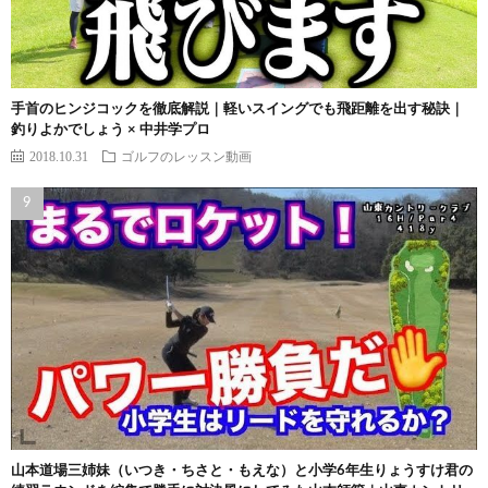
手首のヒンジコックを徹底解説｜軽いスイングでも飛距離を出す秘訣｜
釣りよかでしょう × 中井学プロ
2018.10.31
ゴルフのレッスン動画
山本道場三姉妹（いつき・ちさと・もえな）と小学6年生りょうすけ君の