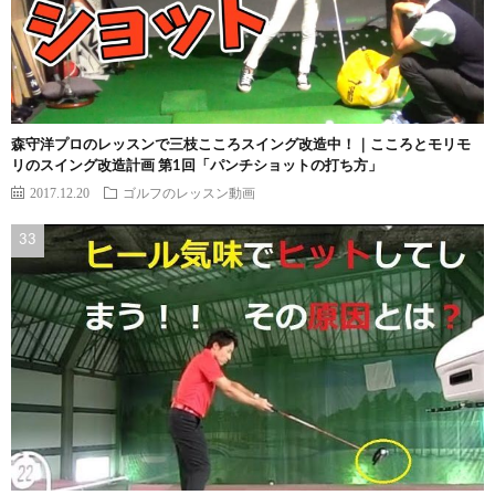
森守洋プロのレッスンで三枝こころスイング改造中！｜こころとモリモ
リのスイング改造計画 第1回「パンチショットの打ち方」
2017.12.20
ゴルフのレッスン動画