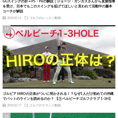
GGスイングの肝＝P5・P6の解説｜ジョージ・ガンカスさんから直接指導
を受け、日本でもこのスイングを拡げてほしいと言われて活動中の藤本
コーチが解説
2019.05.11
ゴルフのレッスン動画
ゴルピア HIROの正体がついに明かされる！？なぜ1人だけ初めての沖縄
でパットのラインを読めるのか？ 【④ベルビーチゴルフクラブ 1-3H】
2018.02.17
ゴルフのラウンド動画