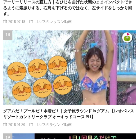
アーリーリリースの直し方｜右ひじを曲げた状態のままインパクトでき
るように素振りする。右肩を下げるのではなく、左サイドをしっかり回
す。
2018.07.18
ゴルフのレッスン動画
グアムだ！プールだ！水着だ！｜女子旅ラウンド in グアム 【レオパレス
リゾートカントリークラブ オーキッドコース 9H】
2018.01.30
ゴルフのラウンド動画