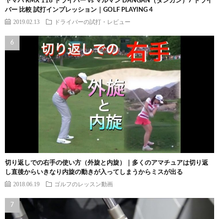
ヤマハ RMX 118 ドライバー vs マルマン DANGAN（ダンガン）7 ドライ
バー 比較 試打インプレッション｜GOLF PLAYING 4
2019.02.13
ドライバーの試打・レビュー
切り返しでの右手の使い方（外旋と内旋）｜多くのアマチュアは切り返
し直後からいきなり内旋の動きが入ってしまうからミスが出る
2018.06.19
ゴルフのレッスン動画