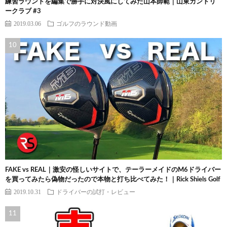
練習ラウンドを編集で勝手に対決風にしてみた山本師範｜山東カントリ
ークラブ #3
2019.03.06
ゴルフのラウンド動画
FAKE vs REAL｜激安の怪しいサイトで、テーラーメイドのM6ドライバー
を買ってみたら偽物だったので本物と打ち比べてみた！｜Rick Shiels Golf
2019.10.31
ドライバーの試打・レビュー