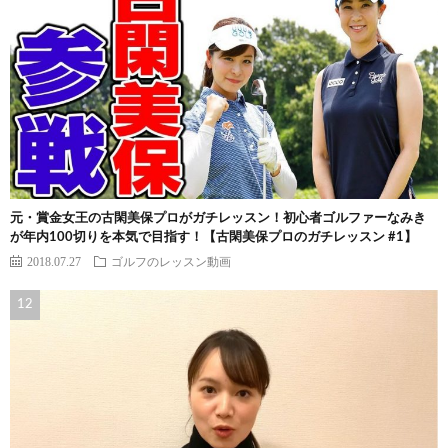
元・賞金女王の古閑美保プロがガチレッスン！初心者ゴルファーなみき
が年内100切りを本気で目指す！【古閑美保プロのガチレッスン #1】
2018.07.27
ゴルフのレッスン動画