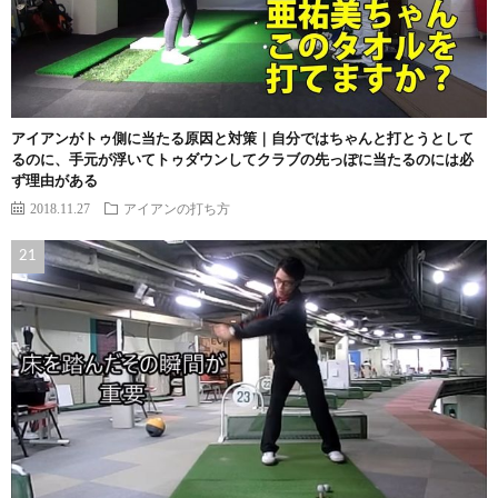
アイアンがトゥ側に当たる原因と対策｜自分ではちゃんと打とうとして
るのに、手元が浮いてトゥダウンしてクラブの先っぽに当たるのには必
ず理由がある
2018.11.27
アイアンの打ち方