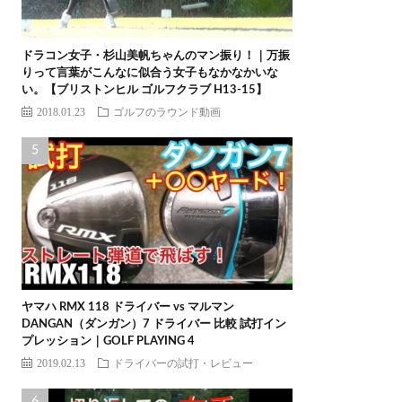
ドラコン女子・杉山美帆ちゃんのマン振り！｜万振
りって言葉がこんなに似合う女子もなかなかいな
い。【ブリストンヒル ゴルフクラブ H13-15】
2018.01.23
ゴルフのラウンド動画
ヤマハ RMX 118 ドライバー vs マルマン
DANGAN（ダンガン）7 ドライバー 比較 試打イン
プレッション｜GOLF PLAYING 4
2019.02.13
ドライバーの試打・レビュー