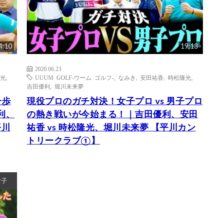
4:10
19:13
2020.06.23
光
,
UUUM GOLF-ウーム ゴルフ-
,
なみき
,
安田祐香
,
時松隆光
,
吉田優利
,
堀川未来夢
一歩
現役プロのガチ対決！女子プロ vs 男子プロ
利、
の熱き戦いが今始まる！｜吉田優利、安田
平川
祐香 vs 時松隆光、堀川未来夢 【平川カン
トリークラブ①】
女子