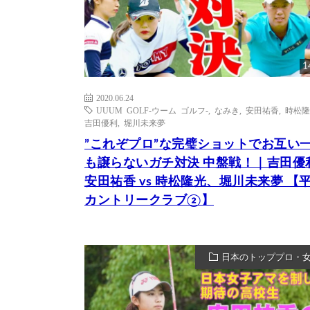
1
2020.06.24
UUUM GOLF-ウーム ゴルフ-
,
なみき
,
安田祐香
,
時松隆
吉田優利
,
堀川未来夢
”これぞプロ”な完璧ショットでお互い
も譲らないガチ対決 中盤戦！｜吉田優
安田祐香 vs 時松隆光、堀川未来夢 【
カントリークラブ②】
日本のトッププロ・