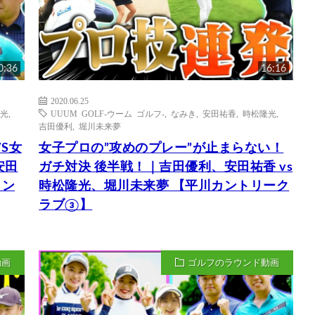
0:36
16:16
2020.06.25
光
,
UUUM GOLF-ウーム ゴルフ-
,
なみき
,
安田祐香
,
時松隆光
,
吉田優利
,
堀川未来夢
S女
女子プロの”攻めのプレー”が止まらない！
安田
ガチ対決 後半戦！｜吉田優利、安田祐香 vs
カン
時松隆光、堀川未来夢 【平川カントリーク
ラブ③】
動画
ゴルフのラウンド動画