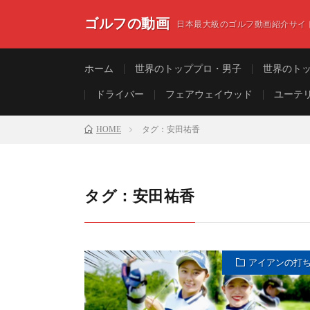
ゴルフの動画
日本最大級のゴルフ動画紹介サイ
ホーム
世界のトッププロ・男子
世界のト
ドライバー
フェアウェイウッド
ユーテ
HOME
タグ：安田祐香
タグ：安田祐香
アイアンの打