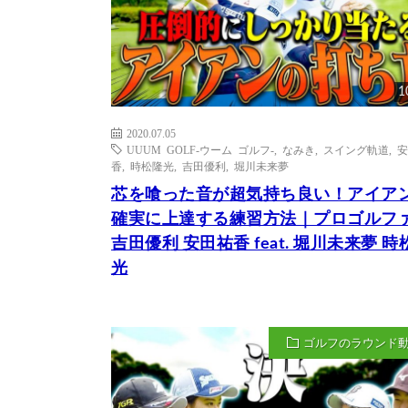
1
2020.07.05
UUUM GOLF-ウーム ゴルフ-
,
なみき
,
スイング軌道
,
安
香
,
時松隆光
,
吉田優利
,
堀川未来夢
芯を喰った音が超気持ち良い！アイア
確実に上達する練習方法｜プロゴルフ
吉田優利 安田祐香 feat. 堀川未来夢 時
光
ゴルフのラウンド