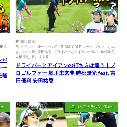
0:18
13:33
2020.07.04
田祐
アドレス
,
ボールの位置
,
UUUM GOLF-ウーム ゴルフ-
,
なみ
き
,
スピン量
,
安田祐香
,
ドライバーとアイアンの違い
,
時松隆光
,
吉田優利
,
堀川未来夢
ンが
ドライバーとアイアンの打ち方は違う｜プ
ァー
ロゴルファー 堀川未来夢 時松隆光 feat. 吉
松隆
田優利 安田祐香
動画
ゴルフのラウンド動画