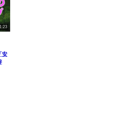
1:23
「安
辞