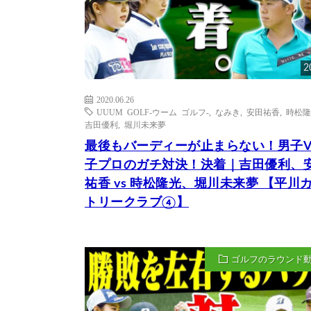
2
2020.06.26
UUUM GOLF-ウーム ゴルフ-
,
なみき
,
安田祐香
,
時松隆
吉田優利
,
堀川未来夢
最後もバーディーが止まらない！男子V
子プロのガチ対決！決着｜吉田優利、
祐香 vs 時松隆光、堀川未来夢 【平川
トリークラブ④】
ゴルフのラウンド