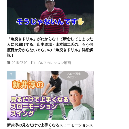
「魚突きドリル」がわからなくて断念してしまった
人にお届けする、山本道場・山本誠二氏の、もう何
度目か分からないぐらいの「魚突きドリル」詳細解
説！
2018.02.09
ゴルフのレッスン動画
新井淳の見るだけで上手くなるスローモーションス