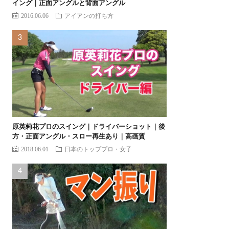
イング｜正面アングルと背面アングル
2016.06.06
アイアンの打ち方
原英莉花プロのスイング｜ドライバーショット｜後
方・正面アングル・スロー再生あり｜高画質
2018.06.01
日本のトッププロ・女子