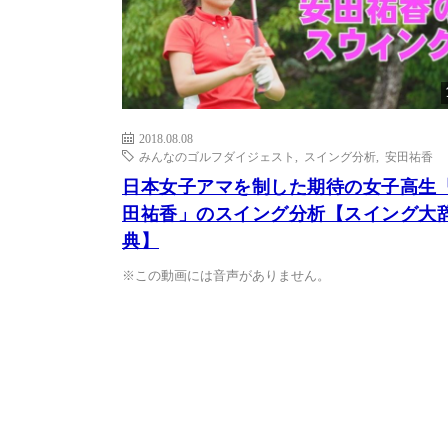
2018.08.08
みんなのゴルフダイジェスト
,
スイング分析
,
安田祐香
日本女子アマを制した期待の女子高生
田祐香」のスイング分析【スイング大
典】
※この動画には音声がありません。