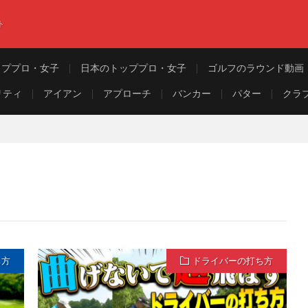
ト
ッププロ・女子
日本のトッププロ・女子
ゴルフのラウンド動画
リティ
アイアン
アプローチ
バンカー
パター
クラ
ち方
ドライバーの打ち方