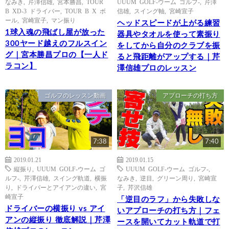
なみき
,
芹澤信雄
,
宮本勝昌
,
TOUR
UUUM GOLF-ウーム ゴルフ-
,
芹澤
B XD-3 ドライバー
,
TOUR B X ボ
信雄
,
スイング軸
,
宮崎宣子
ール
,
宮崎宣子
,
マン振り
ヘッドスピードが上がる練習
1球入魂の飛ばし屋が放った
器具やタオルを使って素振り
300ヤード越えのフルスイン
をしてから自分のクラブを振
グ｜宮本勝昌プロの【一人ド
ると飛距離がアップする｜芹
ラコン】
澤信雄プロのレッスン
ゴルフのレッスン動画
アプローチの打ち方
7:38
7:40
2019.01.21
2019.01.15
縦振り
,
UUUM GOLF-ウーム ゴ
UUUM GOLF-ウーム ゴルフ-
,
ルフ-
,
芹澤信雄
,
スイング軌道
,
横振
なみき
,
逆目
,
グリーン周り
,
宮崎宣
り
,
ドライバーとアイアンの違い
,
宮
子
,
芹沢信雄
崎宣子
「逆目のラフ」から失敗しな
ドライバーの横振り vs アイ
いアプローチの打ち方｜フェ
アンの縦振り 徹底解説｜芹澤
ースを開いてカット軌道で打