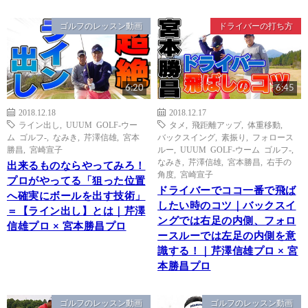
ゴルフのレッスン動画
ドライバーの打ち方
6:20
6:45
2018.12.18
2018.12.17
ライン出し
,
UUUM GOLF-ウー
タメ
,
飛距離アップ
,
体重移動
,
ム ゴルフ-
,
なみき
,
芹澤信雄
,
宮本
バックスイング
,
素振り
,
フォロース
勝昌
,
宮崎宣子
ルー
,
UUUM GOLF-ウーム ゴルフ-
,
なみき
,
芹澤信雄
,
宮本勝昌
,
右手の
出来るものならやってみろ！
角度
,
宮崎宣子
プロがやってる「狙った位置
ドライバーでココ一番で飛ば
へ確実にボールを出す技術」
したい時のコツ｜バックスイ
＝【ライン出し】とは｜芹澤
ングでは右足の内側、フォロ
信雄プロ × 宮本勝昌プロ
ースルーでは左足の内側を意
識する！｜芹澤信雄プロ × 宮
本勝昌プロ
ゴルフのレッスン動画
ゴルフのレッスン動画