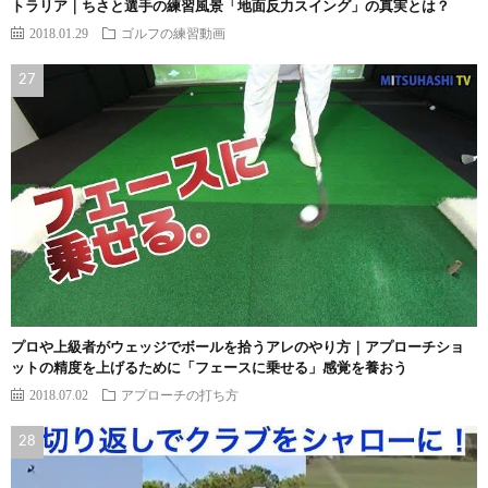
トラリア｜ちさと選手の練習風景「地面反力スイング」の真実とは？
2018.01.29
ゴルフの練習動画
プロや上級者がウェッジでボールを拾うアレのやり方｜アプローチショ
ットの精度を上げるために「フェースに乗せる」感覚を養おう
2018.07.02
アプローチの打ち方