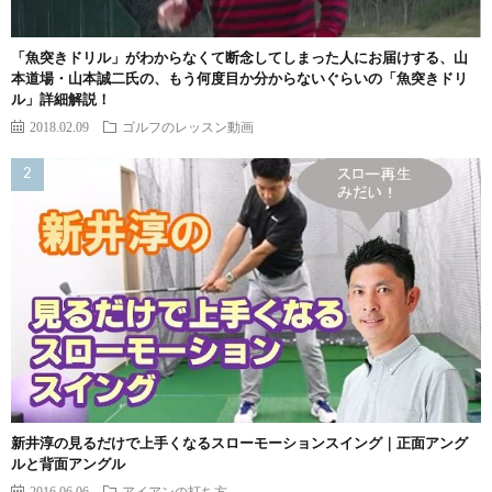
「魚突きドリル」がわからなくて断念してしまった人にお届けする、山
本道場・山本誠二氏の、もう何度目か分からないぐらいの「魚突きドリ
ル」詳細解説！
2018.02.09
ゴルフのレッスン動画
新井淳の見るだけで上手くなるスローモーションスイング｜正面アング
ルと背面アングル
2016.06.06
アイアンの打ち方