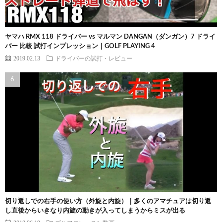
ヤマハ RMX 118 ドライバー vs マルマン DANGAN（ダンガン）7 ドライ
バー 比較 試打インプレッション｜GOLF PLAYING 4
2019.02.13
ドライバーの試打・レビュー
切り返しでの右手の使い方（外旋と内旋）｜多くのアマチュアは切り返
し直後からいきなり内旋の動きが入ってしまうからミスが出る