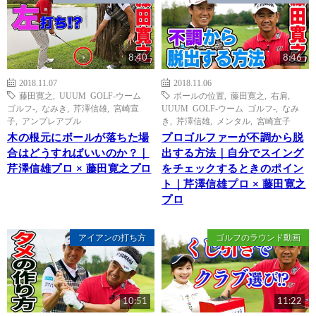
8:40
8:46
2018.11.07
2018.11.06
藤田寛之
,
UUUM GOLF-ウーム
ボールの位置
,
藤田寛之
,
右肩
,
ゴルフ-
,
なみき
,
芹澤信雄
,
宮崎宣
UUUM GOLF-ウーム ゴルフ-
,
なみ
子
,
アンプレアブル
き
,
芹澤信雄
,
メンタル
,
宮崎宣子
木の根元にボールが落ちた場
プロゴルファーが不調から脱
合はどうすればいいのか？｜
出する方法｜自分でスイング
芹澤信雄プロ × 藤田寛之プロ
をチェックするときのポイン
ト｜芹澤信雄プロ × 藤田寛之
プロ
アイアンの打ち方
ゴルフのラウンド動画
10:51
11:22