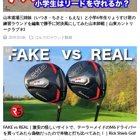
山本道場三姉妹（いつき・ちさと・もえな）と小学6年生りょうすけ君の
練習ラウンドを編集で勝手に対決風にしてみた山本師範｜山東カントリ
ークラブ #3
2019.03.06
ゴルフのラウンド動画
FAKE vs REAL｜激安の怪しいサイトで、テーラーメイドのM6ドライバー
を買ってみたら偽物だったので本物と打ち比べてみた！｜Rick Shiels Golf