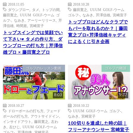
2018.11.05
2018.10.28
ダウンブロー
,
タメ
,
トップの間
,
藤田寛之
,
UUUM GOLF-ウーム
藤田寛之
,
UUUM GOLF-ウーム ゴ
ゴルフ-
,
なみき
,
芹澤信雄
,
宮崎宣子
ルフ-
,
なみき
,
アーリーリリース
,
芹
トッププロはどんなクラブで
澤信雄
,
時間差
,
宮崎宣子
もパーを取れるのか？｜藤田
トップスイングでは笑顔でい
寛之プロ×芹澤信雄キャディ
て下さい♥ タメの作り方、ダ
によるくじ引き企画
ウンブローの打ち方｜芹澤信
雄プロ × 藤田寛之プロ
ゴルフのレッスン動画
ゴルフの雑談
8:03
9:37
2018.10.27
2018.10.22
ドローボールの打ち方
,
フェード
UUUM GOLF-ウーム ゴルフ-
,
ボールの打ち方
,
アウトサイドイン
,
なみき
,
宮崎宣子
インサイドアウト
,
藤田寛之
,
左わ
100切りを達成した時の話｜
き
,
左ひじ
,
UUUM GOLF-ウーム
フリーアナウンサー 宮崎宣子
ゴルフ-
,
芹澤信雄
,
宮崎宣子