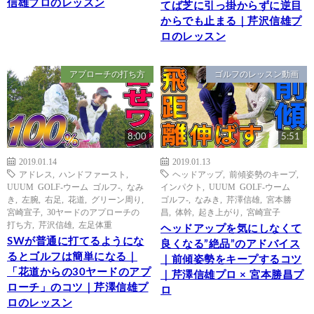
信雄プロのレッスン
てば芝に引っ掛からずに逆目
からでも止まる｜芹沢信雄プ
ロのレッスン
アプローチの打ち方
ゴルフのレッスン動画
8:00
5:51
2019.01.14
2019.01.13
アドレス
,
ハンドファースト
,
ヘッドアップ
,
前傾姿勢のキープ
,
UUUM GOLF-ウーム ゴルフ-
,
なみ
インパクト
,
UUUM GOLF-ウーム
き
,
左腕
,
右足
,
花道
,
グリーン周り
,
ゴルフ-
,
なみき
,
芹澤信雄
,
宮本勝
宮崎宣子
,
30ヤードのアプローチの
昌
,
体幹
,
起き上がり
,
宮崎宣子
打ち方
,
芹沢信雄
,
左足体重
ヘッドアップを気にしなくて
SWが普通に打てるようにな
良くなる”絶品”のアドバイス
るとゴルフは簡単になる｜
｜前傾姿勢をキープするコツ
「花道からの30ヤードのアプ
｜芹澤信雄プロ × 宮本勝昌プ
ローチ」のコツ｜芹澤信雄プ
ロ
ロのレッスン