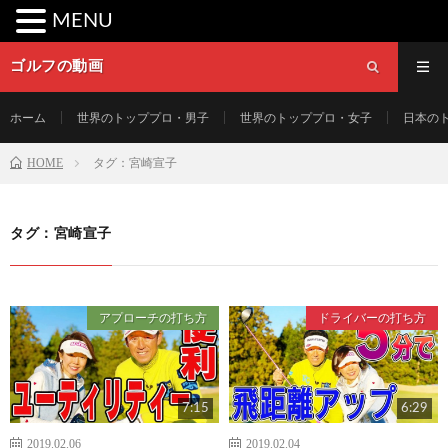
MENU
ゴルフの動画
ホーム
世界のトッププロ・男子
世界のトッププロ・女子
日本の
HOME
タグ：宮崎宣子
タグ：宮崎宣子
アプローチの打ち方
ドライバーの打ち方
7:15
6:29
2019.02.06
2019.02.04