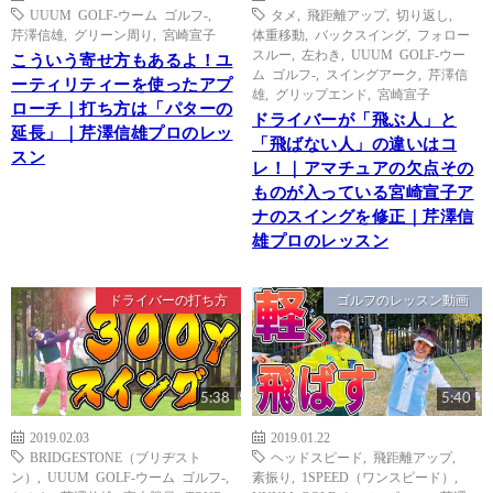
UUUM GOLF-ウーム ゴルフ-
,
タメ
,
飛距離アップ
,
切り返し
,
芹澤信雄
,
グリーン周り
,
宮崎宣子
体重移動
,
バックスイング
,
フォロー
スルー
,
左わき
,
UUUM GOLF-ウー
こういう寄せ方もあるよ！ユ
ム ゴルフ-
,
スイングアーク
,
芹澤信
ーティリティーを使ったアプ
雄
,
グリップエンド
,
宮崎宣子
ローチ｜打ち方は「パターの
ドライバーが「飛ぶ人」と
延長」｜芹澤信雄プロのレッ
「飛ばない人」の違いはコ
スン
レ！｜アマチュアの欠点その
ものが入っている宮崎宣子ア
ナのスイングを修正｜芹澤信
雄プロのレッスン
ドライバーの打ち方
ゴルフのレッスン動画
5:38
5:40
2019.02.03
2019.01.22
BRIDGESTONE（ブリヂスト
ヘッドスピード
,
飛距離アップ
,
ン）
,
UUUM GOLF-ウーム ゴルフ-
,
素振り
,
1SPEED（ワンスピード）
,