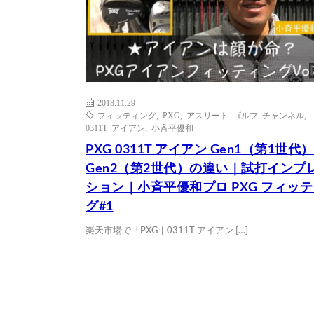
2018.11.29
フィッティング
,
PXG
,
アスリート ゴルフ チャンネル
,
0311T アイアン
,
小斉平優和
PXG 0311T アイアン Gen1（第1世代
Gen2（第2世代）の違い｜試打インプ
ション｜小斉平優和プロ PXG フィッ
グ#1
楽天市場で「PXG｜0311T アイアン […]