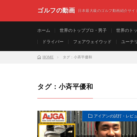
ゴルフの動画
日本最大級のゴルフ動画紹介サイ
ホーム
世界のトッププロ・男子
世界のト
ドライバー
フェアウェイウッド
ユーテ
HOME
タグ：小斉平優和
タグ：小斉平優和
アイアンの試打・レビ