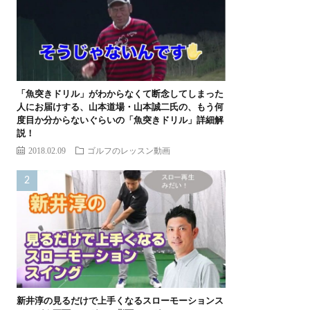
「魚突きドリル」がわからなくて断念してしまった
人にお届けする、山本道場・山本誠二氏の、もう何
度目か分からないぐらいの「魚突きドリル」詳細解
説！
2018.02.09
ゴルフのレッスン動画
新井淳の見るだけで上手くなるスローモーションス