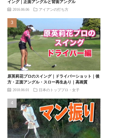
イング｜正面アングルと背面アングル
2016.06.06
アイアンの打ち方
原英莉花プロのスイング｜ドライバーショット｜後
方・正面アングル・スロー再生あり｜高画質
2018.06.01
日本のトッププロ・女子