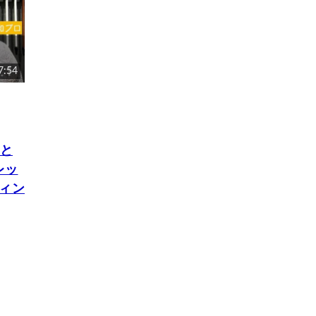
7:54
）と
レッ
ティン