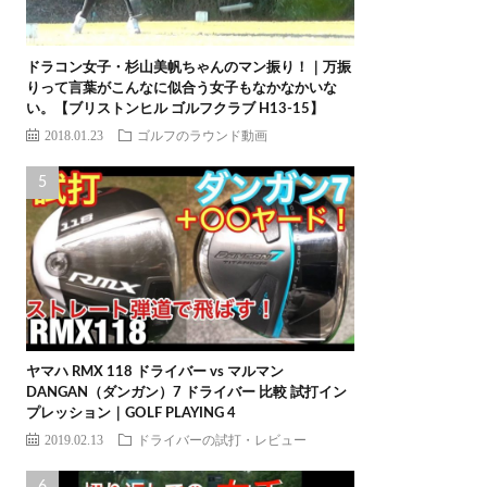
ドラコン女子・杉山美帆ちゃんのマン振り！｜万振
りって言葉がこんなに似合う女子もなかなかいな
い。【ブリストンヒル ゴルフクラブ H13-15】
2018.01.23
ゴルフのラウンド動画
ヤマハ RMX 118 ドライバー vs マルマン
DANGAN（ダンガン）7 ドライバー 比較 試打イン
プレッション｜GOLF PLAYING 4
2019.02.13
ドライバーの試打・レビュー