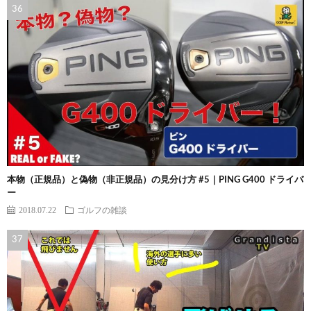
本物（正規品）と偽物（非正規品）の見分け方 #5｜PING G400 ドライバ
ー
2018.07.22
ゴルフの雑談