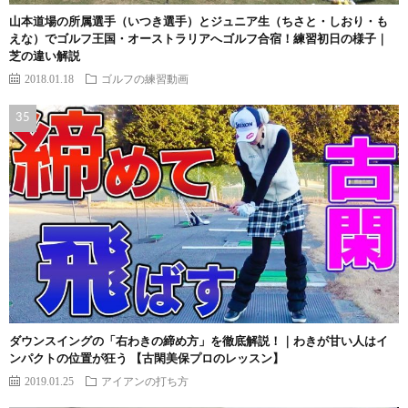
山本道場の所属選手（いつき選手）とジュニア生（ちさと・しおり・も
えな）でゴルフ王国・オーストラリアへゴルフ合宿！練習初日の様子｜
芝の違い解説
2018.01.18
ゴルフの練習動画
ダウンスイングの「右わきの締め方」を徹底解説！｜わきが甘い人はイ
ンパクトの位置が狂う 【古閑美保プロのレッスン】
2019.01.25
アイアンの打ち方