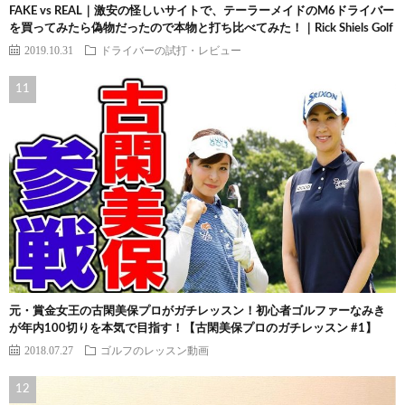
FAKE vs REAL｜激安の怪しいサイトで、テーラーメイドのM6ドライバー
を買ってみたら偽物だったので本物と打ち比べてみた！｜Rick Shiels Golf
2019.10.31
ドライバーの試打・レビュー
元・賞金女王の古閑美保プロがガチレッスン！初心者ゴルファーなみき
が年内100切りを本気で目指す！【古閑美保プロのガチレッスン #1】
2018.07.27
ゴルフのレッスン動画