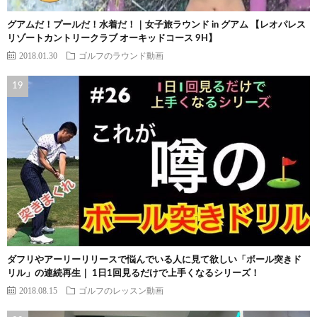
グアムだ！プールだ！水着だ！｜女子旅ラウンド in グアム 【レオパレス
リゾートカントリークラブ オーキッドコース 9H】
2018.01.30
ゴルフのラウンド動画
ダフリやアーリーリリースで悩んでいる人に見て欲しい「ボール突きド
リル」の連続再生｜ 1日1回見るだけで上手くなるシリーズ！
2018.08.15
ゴルフのレッスン動画