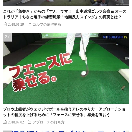
これが「魚突き」からの「すん」です！｜山本道場ゴルフ合宿 in オース
トラリア｜ちさと選手の練習風景「地面反力スイング」の真実とは？
2018.01.29
ゴルフの練習動画
プロや上級者がウェッジでボールを拾うアレのやり方｜アプローチショ
ットの精度を上げるために「フェースに乗せる」感覚を養おう
2018.07.02
アプローチの打ち方