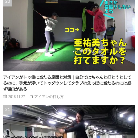
アイアンがトゥ側に当たる原因と対策｜自分ではちゃんと打とうとして
るのに、手元が浮いてトゥダウンしてクラブの先っぽに当たるのには必
ず理由がある
2018.11.27
アイアンの打ち方