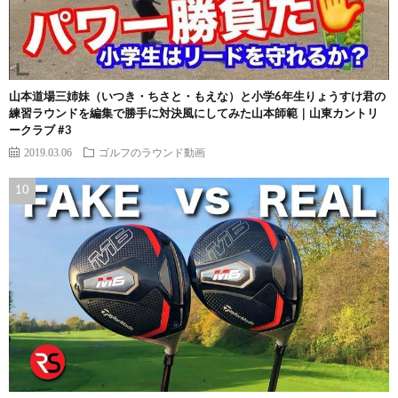
山本道場三姉妹（いつき・ちさと・もえな）と小学6年生りょうすけ君の
練習ラウンドを編集で勝手に対決風にしてみた山本師範｜山東カントリ
ークラブ #3
2019.03.06
ゴルフのラウンド動画