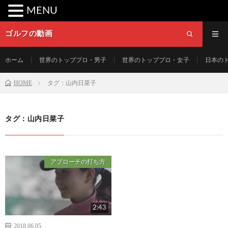
MENU
ゴルフの動画
ホーム
世界のトッププロ・男子
世界のトッププロ・女子
日本の
HOME
タグ：山内日菜子
タグ：山内日菜子
アプローチの打ち方
2:43
2018.06.05