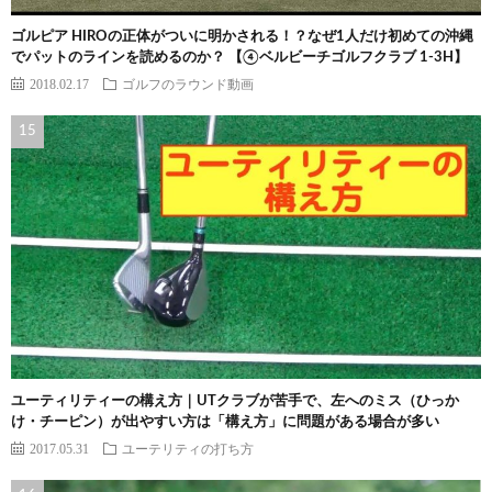
ゴルピア HIROの正体がついに明かされる！？なぜ1人だけ初めての沖縄
でパットのラインを読めるのか？ 【④ベルビーチゴルフクラブ 1-3H】
2018.02.17
ゴルフのラウンド動画
ユーティリティーの構え方｜UTクラブが苦手で、左へのミス（ひっか
け・チーピン）が出やすい方は「構え方」に問題がある場合が多い
2017.05.31
ユーテリティの打ち方