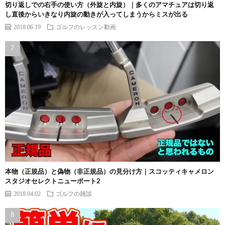
切り返しでの右手の使い方（外旋と内旋）｜多くのアマチュアは切り返
し直後からいきなり内旋の動きが入ってしまうからミスが出る
2018.06.19
ゴルフのレッスン動画
本物（正規品）と偽物（非正規品）の見分け方｜スコッティキャメロン
スタジオセレクトニューポート2
2018.04.02
ゴルフの雑談