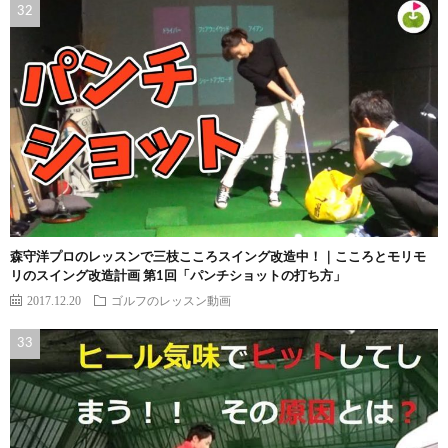
森守洋プロのレッスンで三枝こころスイング改造中！｜こころとモリモ
リのスイング改造計画 第1回「パンチショットの打ち方」
2017.12.20
ゴルフのレッスン動画