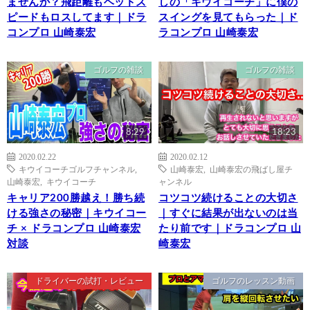
ませんか？飛距離もヘッドス
しの「キウイコーチ」に僕の
ピードもロスしてます｜ドラ
スイングを見てもらった｜ド
コンプロ 山崎泰宏
ラコンプロ 山崎泰宏
ゴルフの雑談
ゴルフの雑談
8:29
18:23
2020.02.22
2020.02.12
キウイコーチゴルフチャンネル
,
山崎泰宏
,
山崎泰宏の飛ばし屋チ
山崎泰宏
,
キウイコーチ
ャンネル
キャリア200勝越え！勝ち続
コツコツ続けることの大切さ
ける強さの秘密｜キウイコー
｜すぐに結果が出ないのは当
チ × ドラコンプロ 山崎泰宏
たり前です｜ドラコンプロ 山
対談
崎泰宏
ドライバーの試打・レビュー
ゴルフのレッスン動画