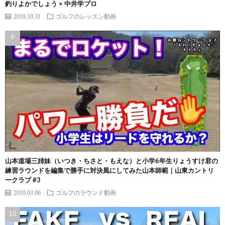
釣りよかでしょう × 中井学プロ
2018.10.31
ゴルフのレッスン動画
山本道場三姉妹（いつき・ちさと・もえな）と小学6年生りょうすけ君の
練習ラウンドを編集で勝手に対決風にしてみた山本師範｜山東カントリ
ークラブ #3
2019.03.06
ゴルフのラウンド動画