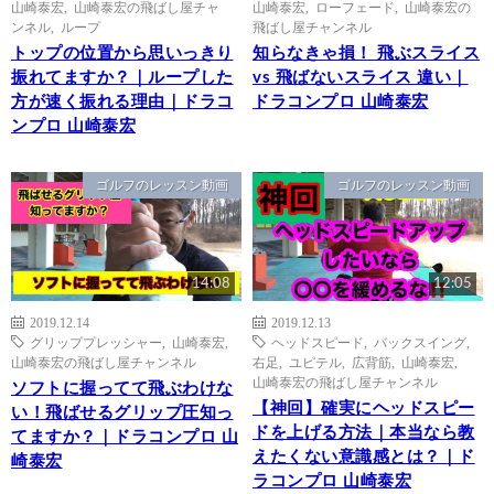
山崎泰宏
,
山崎泰宏の飛ばし屋チャ
山崎泰宏
,
ローフェード
,
山崎泰宏の
ンネル
,
ループ
飛ばし屋チャンネル
トップの位置から思いっきり
知らなきゃ損！ 飛ぶスライス
振れてますか？｜ループした
vs 飛ばないスライス 違い｜
方が速く振れる理由｜ドラコ
ドラコンプロ 山崎泰宏
ンプロ 山崎泰宏
ゴルフのレッスン動画
ゴルフのレッスン動画
14:08
12:05
2019.12.14
2019.12.13
グリッププレッシャー
,
山崎泰宏
,
ヘッドスピード
,
バックスイング
,
山崎泰宏の飛ばし屋チャンネル
右足
,
ユピテル
,
広背筋
,
山崎泰宏
,
山崎泰宏の飛ばし屋チャンネル
ソフトに握ってて飛ぶわけな
【神回】確実にヘッドスピー
い！飛ばせるグリップ圧知っ
ドを上げる方法｜本当なら教
てますか？｜ドラコンプロ 山
えたくない意識感とは？｜ド
崎泰宏
ラコンプロ 山崎泰宏