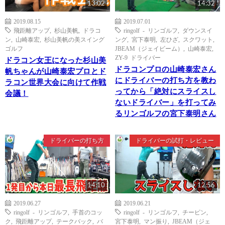
13:02
14:32
2019.08.15
2019.07.01
飛距離アップ
,
杉山美帆
,
ドラコ
ringolf - リンゴルフ
,
ダウンスイ
ン
,
山崎泰宏
,
杉山美帆の美スイング
ング
,
宮下泰明
,
左ひざ
,
スクワット
,
ゴルフ
JBEAM（ジェイビーム）
,
山崎泰宏
,
ZY-9 ドライバー
ドラコン女王になった杉山美
ドラコンプロの山崎泰宏さん
帆ちゃんが山崎泰宏プロとド
にドライバーの打ち方を教わ
ラコン世界大会に向けて作戦
ってから「絶対にスライスし
会議！
ないドライバー」を打ってみ
るリンゴルフの宮下泰明さん
ドライバーの打ち方
ドライバーの試打・レビュー
14:10
12:56
2019.06.27
2019.06.21
ringolf - リンゴルフ
,
手首のコッ
ringolf - リンゴルフ
,
チーピン
,
ク
,
飛距離アップ
,
テークバック
,
バ
宮下泰明
,
マン振り
,
JBEAM（ジェ