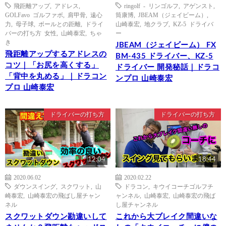
飛距離アップ
,
アドレス
,
ringolf - リンゴルフ
,
アゲンスト
,
GOLFavo ゴルファボ
,
肩甲骨
,
遠心
筒康博
,
JBEAM（ジェイビーム）
,
力
,
母子球
,
ボールとの距離
,
ドライ
山崎泰宏
,
地クラブ
,
KZ-5 ドライバ
バーの打ち方 女性
,
山崎泰宏
,
ちゃ
ー
き
JBEAM（ジェイビーム） FX
飛距離アップするアドレスの
BM-435 ドライバー、KZ-5
コツ｜「お尻を高くする」
ドライバー 開発秘話｜ドラコ
「背中を丸める」｜ドラコン
ンプロ 山崎泰宏
プロ 山崎泰宏
ドライバーの打ち方
ドライバーの打ち方
12:04
18:44
2020.06.02
2020.02.22
ダウンスイング
,
スクワット
,
山
ドラコン
,
キウイコーチゴルフチ
崎泰宏
,
山崎泰宏の飛ばし屋チャン
ャンネル
,
山崎泰宏
,
山崎泰宏の飛ば
ネル
し屋チャンネル
スクワットダウン勘違いして
これから大ブレイク間違いな