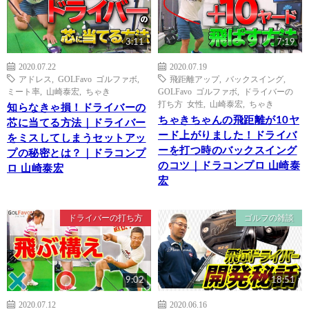
3:11
7:19
2020.07.22
2020.07.19
アドレス
,
GOLFavo ゴルファボ
,
飛距離アップ
,
バックスイング
,
ミート率
,
山崎泰宏
,
ちゃき
GOLFavo ゴルファボ
,
ドライバーの
打ち方 女性
,
山崎泰宏
,
ちゃき
知らなきゃ損！ドライバーの
ちゃきちゃんの飛距離が10ヤ
芯に当てる方法｜ドライバー
ード上がりました！ドライバ
をミスしてしまうセットアッ
ーを打つ時のバックスイング
プの秘密とは？｜ドラコンプ
のコツ｜ドラコンプロ 山崎泰
ロ 山崎泰宏
宏
ドライバーの打ち方
ゴルフの雑談
9:02
18:51
2020.07.12
2020.06.16