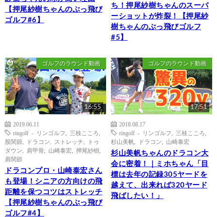
ち！押尾紗樹ちゃんのスーパ
【押尾紗樹ちゃんのぶっ飛び
ーショットが炸裂！【押尾紗
ゴルフ#6】
樹ちゃんのぶっ飛びゴルフ
#5】
ゴルフのラウンド動画
ゴルフのラウンド動画
16:55
17:51
2019.06.11
2018.08.17
ringolf - リンゴルフ
,
三枝こころ
,
ringolf - リンゴルフ
,
三枝こころ
,
股関節
,
ドラコン
,
ストレッチ
,
トゥ
杉山美帆
,
ドラコン
,
山崎泰宏
ダウン
,
肩甲骨
,
山崎泰宏
,
押尾紗樹
,
杉山美帆ちゃんのドラコン大
肩関節
会に密着！｜ミホちゃん「目
ドラコンプロ・山崎泰宏さん
標は去年の記録305ヤードを
も登場！シニアの方向けの飛
越えて、出来れば320ヤード
距離を保つコツはストレッチ
飛ばしたい！」
【押尾紗樹ちゃんのぶっ飛び
ゴルフ#4】