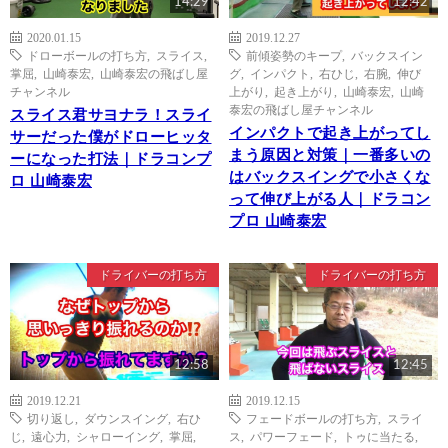
14:29
12:42
2020.01.15
2019.12.27
ドローボールの打ち方
,
スライス
,
前傾姿勢のキープ
,
バックスイン
掌屈
,
山崎泰宏
,
山崎泰宏の飛ばし屋
グ
,
インパクト
,
右ひじ
,
右腕
,
伸び
チャンネル
上がり
,
起き上がり
,
山崎泰宏
,
山崎
泰宏の飛ばし屋チャンネル
スライス君サヨナラ！スライ
インパクトで起き上がってし
サーだった僕がドローヒッタ
まう原因と対策｜一番多いの
ーになった打法｜ドラコンプ
はバックスイングで小さくな
ロ 山崎泰宏
って伸び上がる人｜ドラコン
プロ 山崎泰宏
ドライバーの打ち方
ドライバーの打ち方
12:58
12:45
2019.12.21
2019.12.15
切り返し
,
ダウンスイング
,
右ひ
フェードボールの打ち方
,
スライ
じ
,
遠心力
,
シャローイング
,
掌屈
,
ス
,
パワーフェード
,
トゥに当たる
,