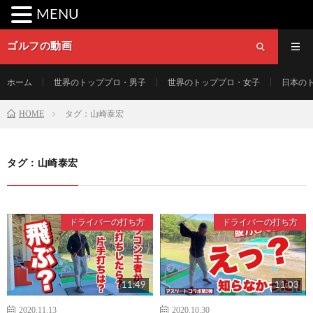
MENU
ゴルフの動画
ホーム
世界のトッププロ・男子
世界のトッププロ・女子
日本の
HOME
タグ：山崎泰宏
タグ：山崎泰宏
ドライバーの打ち方
ドライバーの打ち方
11:49
11:03
2020.11.13
2020.10.30