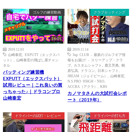
ゴルフの練習動画
クラブセッティング
16:05
40:35
2019.12.03
2019.11.14
山崎泰宏
,
EXPUTT（エックスパ
3up CLUB - 最新のゴルフギア情
ット）
,
山崎泰宏の飛ばし屋チャン
報をお届け! - スリーアップ・クラ
ネル
ブ
,
カスタムシャフト
,
鹿又芳典
,
鶴
原弘高
,
ドラコン
,
日本シャフト
,
パッティング練習機
JBEAM（ジェイビーム）
,
山崎泰宏
,
EXPUTT（エックスパット）
N.S.PRO 950GH・NEO
,
試用レビュー｜これ良いの買
ACCRA（アクラ）
,
KBS
っちゃった♪｜ドラコンプロ
カノマタさんの大試打会レポ
山崎泰宏
ート（2019年）
ドライバーの試打・レビュー
ドライバーの打ち方