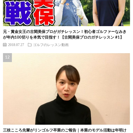
元・賞金女王の古閑美保プロがガチレッスン！初心者ゴルファーなみき
が年内100切りを本気で目指す！【古閑美保プロのガチレッスン #1】
2018.07.27
ゴルフのレッスン動画
三枝こころ先輩がリンゴルフ卒業のご報告｜本業のモデル活動は年明け