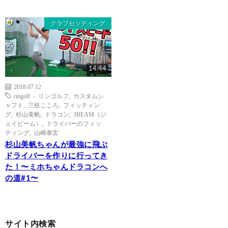
クラブセッティング
14:44
2018.07.12
ringolf - リンゴルフ
,
カスタムシ
ャフト
,
三枝こころ
,
フィッティン
グ
,
杉山美帆
,
ドラコン
,
JBEAM（ジ
ェイビーム）
,
ドライバーのフィッ
ティング
,
山崎泰宏
杉山美帆ちゃんが最強に飛ぶ
ドライバーを作りに行ってき
た！〜ミホちゃんドラコンへ
の道#1〜
サイト内検索