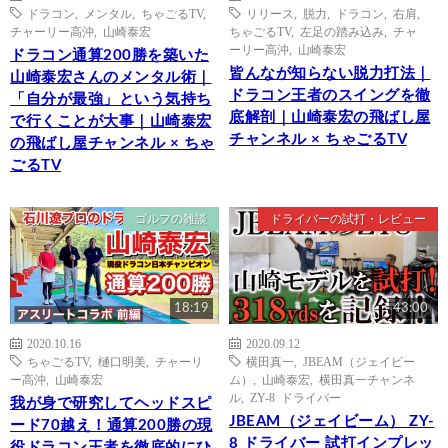
ドラコン
,
メンタル
,
ちゃごるTV
,
リリース
,
脱力
,
ドラコン
,
右肩
,
チャーリー高沖
,
山崎泰宏
ちゃごるTV
,
左足の踏み込み
,
チャ
ーリー高沖
,
山崎泰宏
ドラコン通算200勝を築いた
皆んなが知らない脱力打法｜
山崎泰宏さんのメンタル術｜
ドラコン王者のスイングを徹
「自分が最強」という気持ち
底解剖｜山崎泰宏の飛ばし屋
で行くことが大事｜山崎泰宏
チャンネル × ちゃごるTV
の飛ばし屋チャンネル × ちゃ
ごるTV
ゴルフの雑談
ドライバーの試打・レビュー
18:19
43:00
2020.10.16
2020.09.12
ちゃごるTV
,
樋口明美
,
チャーリ
横田真一
,
JBEAM（ジェイビー
ー高沖
,
山崎泰宏
ム）
,
山崎泰宏
,
横田真一チャンネ
ル
,
ZY-8 ドライバー
我が身で研究してヘッドスピ
JBEAM（ジェイビーム） ZY-
ード70越え！通算200勝の現
8 ドライバー 試打インプレッ
役ドラコン王者を徹底的にひ