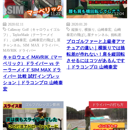
11:22
12:04
2020.02.11
2020.01.20
Callaway Golf（キャロウェイゴル
縦振り
,
横振り
,
山崎泰宏
,
山崎
フ）
,
TaylorMade（テーラーメイ
泰宏の飛ばし屋チャンネル
,
️捻転差
ド）
,
山崎泰宏
,
山崎泰宏の飛ばし屋
プロゴルファーと上級者アマ
チャンネル
,
SIM MAX ドライバー
,
チュアの違い｜️横振りでは捻
MAVRIK ドライバー
転差が作れない！肩を縦回転
キャロウェイ MAVRIK（マー
させるにはコツがあるんです
ベリック）ドライバー vs テ
｜ドラコンプロ 山崎泰宏
ーラーメイド SIM MAX ドラ
イバー 比較 試打インプレッ
ション｜ドラコンプロ 山崎泰
宏
ゴルフのレッスン動画
ドライバーの打ち方