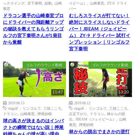
ックスイング
,
宮下泰明
,
始動
,
山崎
イビーム）
,
山崎泰宏
,
ZY-9 ドライ
泰宏
バー
ドラコン選手の山崎泰宏プロ
むしろスライスが打てない！
にドライバーの飛距離アップ
絶対にスライスしないドライ
の秘訣を教えてもらうリンゴ
バー！JBEAM（ジェイビー
ルフの宮下泰明さんが1発目
ム） ZY-9 ドライバー 試打イ
から覚醒
ンプレッション｜リンゴルフ
宮下泰明
ゴルフのラウンド動画
ゴルフのラウンド動画
11:47
13:20
2019.06.13
2019.06.12
ringolf - リンゴルフ
,
三枝こころ
,
ringolf - リンゴルフ
,
三枝こころ
,
ドラコン
,
山崎泰宏
,
押尾紗樹
左足下がり
,
ドラコン
,
林からの脱
出
,
JBEAM（ジェイビーム）
,
山崎
球の高さが決まるのはインパ
泰宏
,
押尾紗樹
クトの瞬間ではない説｜押尾
林からの脱出でまさかの逆打
紗樹ちゃんの球が高い理由