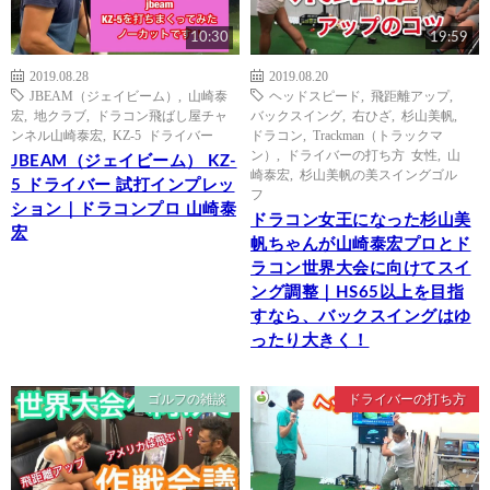
10:30
19:59
2019.08.28
2019.08.20
JBEAM（ジェイビーム）
,
山崎泰
ヘッドスピード
,
飛距離アップ
,
宏
,
地クラブ
,
ドラコン飛ばし屋チャ
バックスイング
,
右ひざ
,
杉山美帆
,
ンネル山崎泰宏
,
KZ-5 ドライバー
ドラコン
,
Trackman（トラックマ
ン）
,
ドライバーの打ち方 女性
,
山
JBEAM（ジェイビーム） KZ-
崎泰宏
,
杉山美帆の美スイングゴル
5 ドライバー 試打インプレッ
フ
ション｜ドラコンプロ 山崎泰
ドラコン女王になった杉山美
宏
帆ちゃんが山崎泰宏プロとド
ラコン世界大会に向けてスイ
ング調整｜HS65以上を目指
すなら、バックスイングはゆ
ったり大きく！
ゴルフの雑談
ドライバーの打ち方