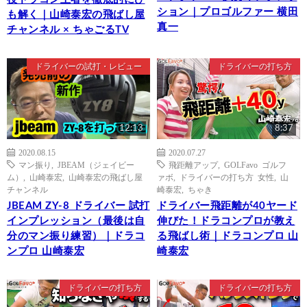
ション｜プロゴルファー 横田
も解く｜山崎泰宏の飛ばし屋
真一
チャンネル × ちゃごるTV
ドライバーの試打・レビュー
ドライバーの打ち方
12:13
8:37
2020.08.15
2020.07.27
マン振り
,
JBEAM（ジェイビー
飛距離アップ
,
GOLFavo ゴルフ
ム）
,
山崎泰宏
,
山崎泰宏の飛ばし屋
ァボ
,
ドライバーの打ち方 女性
,
山
チャンネル
崎泰宏
,
ちゃき
JBEAM ZY-8 ドライバー 試打
ドライバー飛距離が40ヤード
インプレッション（最後は自
伸びた！ドラコンプロが教え
分のマン振り練習）｜ドラコ
る飛ばし術｜ドラコンプロ 山
ンプロ 山崎泰宏
崎泰宏
ドライバーの打ち方
ドライバーの打ち方