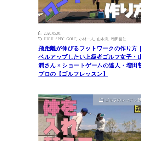
1
2020.05.01
HIGH SPEC GOLF
,
小林一人
,
山本潤
,
増田哲仁
飛距離が伸びるフットワークの作り方
ベルアップしたい上級者ゴルフ女子・
潤さん × ショートゲームの達人・増田
プロの【ゴルフレッスン】
ゴルフのレッスン