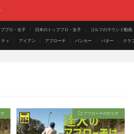
ト
ッププロ・女子
日本のトッププロ・女子
ゴルフのラウンド動画
リティ
アイアン
アプローチ
バンカー
パター
クラ
ち方
アプローチの打ち方