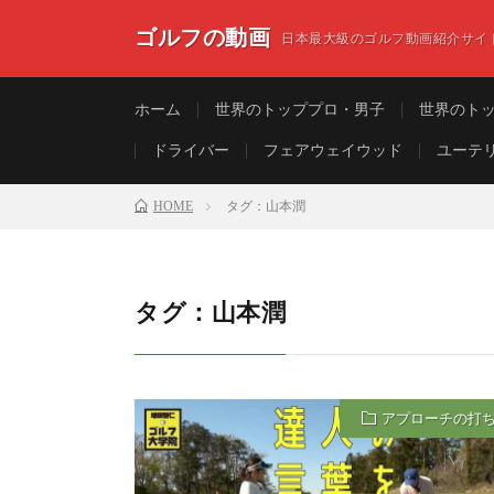
ゴルフの動画
日本最大級のゴルフ動画紹介サイ
ホーム
世界のトッププロ・男子
世界のト
ドライバー
フェアウェイウッド
ユーテ
HOME
タグ：山本潤
タグ：山本潤
アプローチの打