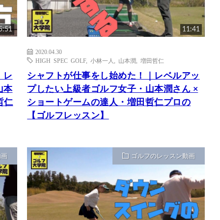
5:51
11:41
2020.04.30
HIGH SPEC GOLF
,
小林一人
,
山本潤
,
増田哲仁
｜レ
シャフトが仕事をし始めた！｜レベルアッ
山本
プしたい上級者ゴルフ女子・山本潤さん ×
哲仁
ショートゲームの達人・増田哲仁プロの
【ゴルフレッスン】
動画
ゴルフのレッスン動画