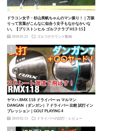
ドラコン女子・杉山美帆ちゃんのマン振り！｜万振
りって言葉がこんなに似合う女子もなかなかいな
い。【ブリストンヒル ゴルフクラブ H13-15】
2018.01.23
ゴルフのラウンド動画
ヤマハ RMX 118 ドライバー vs マルマン
DANGAN（ダンガン）7 ドライバー 比較 試打イン
プレッション｜GOLF PLAYING 4
2019.02.13
ドライバーの試打・レビュー