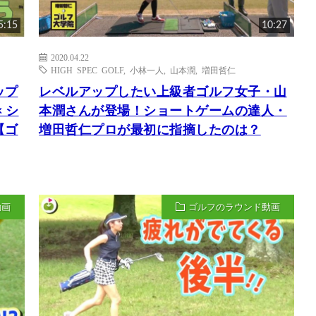
5:15
10:27
2020.04.22
HIGH SPEC GOLF
,
小林一人
,
山本潤
,
増田哲仁
ップ
レベルアップしたい上級者ゴルフ女子・山
 シ
本潤さんが登場！ショートゲームの達人・
【ゴ
増田哲仁プロが最初に指摘したのは？
動画
ゴルフのラウンド動画