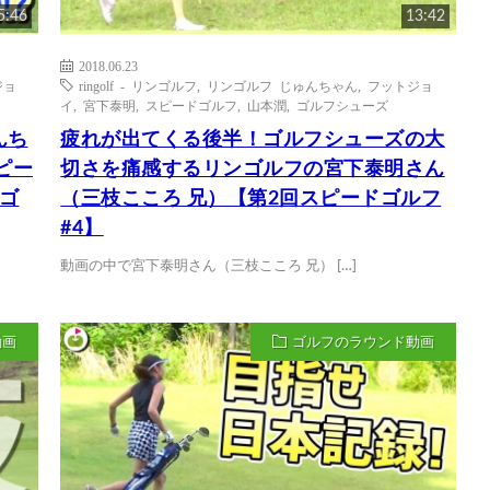
5:46
13:42
2018.06.23
ジョ
ringolf - リンゴルフ
,
リンゴルフ じゅんちゃん
,
フットジョ
イ
,
宮下泰明
,
スピードゴルフ
,
山本潤
,
ゴルフシューズ
んち
疲れが出てくる後半！ゴルフシューズの大
ピー
切さを痛感するリンゴルフの宮下泰明さん
ゴ
（三枝こころ 兄）【第2回スピードゴルフ
#4】
動画の中で宮下泰明さん（三枝こころ 兄） […]
動画
ゴルフのラウンド動画