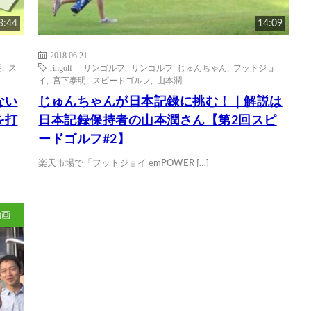
3:44
14:09
2018.06.21
明
,
ス
ringolf - リンゴルフ
,
リンゴルフ じゅんちゃん
,
フットジョ
イ
,
宮下泰明
,
スピードゴルフ
,
山本潤
ない
じゅんちゃんが日本記録に挑む！｜解説は
を打
日本記録保持者の山本潤さん【第2回スピ
ードゴルフ#2】
楽天市場で「フットジョイ emPOWER […]
動画