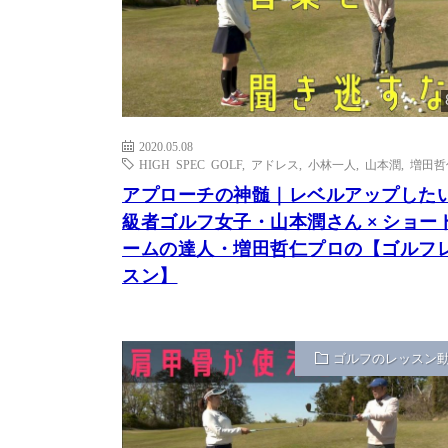
2020.05.08
HIGH SPEC GOLF
,
アドレス
,
小林一人
,
山本潤
,
増田哲
アプローチの神髄｜レベルアップした
級者ゴルフ女子・山本潤さん × ショー
ームの達人・増田哲仁プロの【ゴルフ
スン】
ゴルフのレッスン