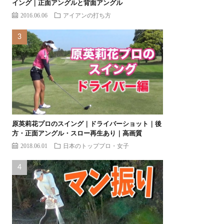
イング｜正面アングルと背面アングル
2016.06.06
アイアンの打ち方
原英莉花プロのスイング｜ドライバーショット｜後
方・正面アングル・スロー再生あり｜高画質
2018.06.01
日本のトッププロ・女子