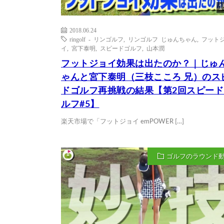
1
2018.06.24
ringolf - リンゴルフ
,
リンゴルフ じゅんちゃん
,
フット
イ
,
宮下泰明
,
スピードゴルフ
,
山本潤
フットジョイ効果は出たのか？｜じゅ
ゃんと宮下泰明（三枝こころ 兄）のス
ドゴルフ再挑戦の結果【第2回スピード
ルフ#5】
楽天市場で「フットジョイ emPOWER […]
ゴルフのラウンド