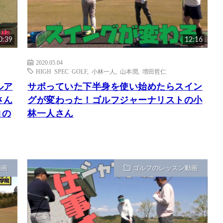
0:39
12:16
2020.05.04
HIGH SPEC GOLF
,
小林一人
,
山本潤
,
増田哲仁
ルア
サボっていた下半身を使い始めたらスイン
さん
グが変わった！ゴルフジャーナリストの小
ロの
林一人さん
動画
ゴルフのレッスン動画