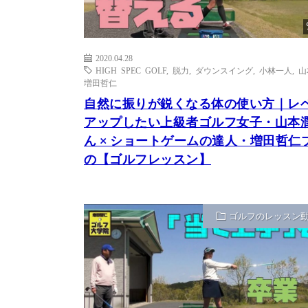
2020.04.28
HIGH SPEC GOLF
,
脱力
,
ダウンスイング
,
小林一人
,
山
増田哲仁
自然に振りが鋭くなる体の使い方｜レ
アップしたい上級者ゴルフ女子・山本
ん × ショートゲームの達人・増田哲仁
の【ゴルフレッスン】
ゴルフのレッスン