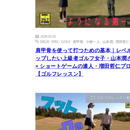
1
2020.05.05
HIGH SPEC GOLF
,
肩甲骨
,
小林一人
,
山本潤
,
増田哲仁
肩甲骨を使って打つための基本｜レベ
ップしたい上級者ゴルフ女子・山本潤
× ショートゲームの達人・増田哲仁プ
【ゴルフレッスン】
ゴルフのレッスン