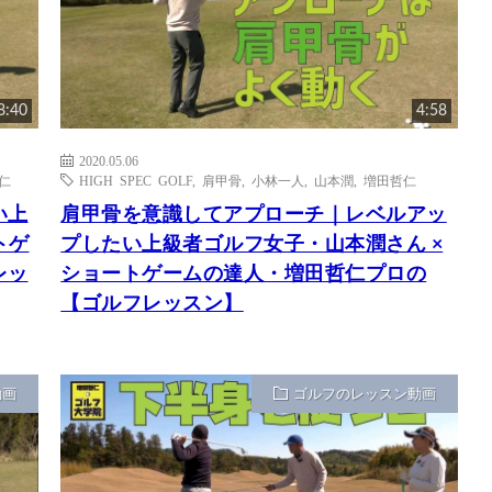
8:40
4:58
2020.05.06
仁
HIGH SPEC GOLF
,
肩甲骨
,
小林一人
,
山本潤
,
増田哲仁
い上
肩甲骨を意識してアプローチ｜レベルアッ
トゲ
プしたい上級者ゴルフ女子・山本潤さん ×
レッ
ショートゲームの達人・増田哲仁プロの
【ゴルフレッスン】
動画
ゴルフのレッスン動画