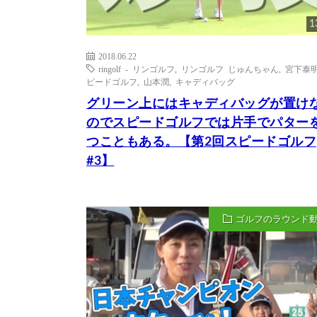
1
2018.06.22
ringolf - リンゴルフ
,
リンゴルフ じゅんちゃん
,
宮下泰
ピードゴルフ
,
山本潤
,
キャディバッグ
グリーン上にはキャディバッグが置け
のでスピードゴルフでは片手でパター
つこともある。【第2回スピードゴルフ
#3】
ゴルフのラウンド