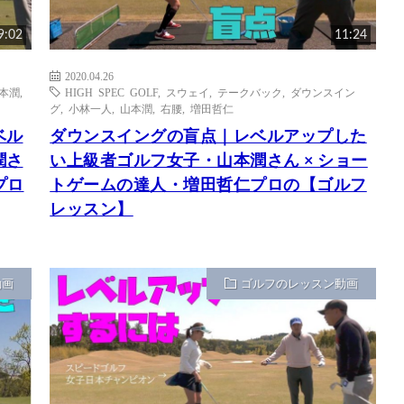
9:02
11:24
2020.04.26
本潤
,
HIGH SPEC GOLF
,
スウェイ
,
テークバック
,
ダウンスイン
グ
,
小林一人
,
山本潤
,
右腰
,
増田哲仁
ベル
ダウンスイングの盲点｜レベルアップした
潤さ
い上級者ゴルフ女子・山本潤さん × ショー
プロ
トゲームの達人・増田哲仁プロの【ゴルフ
レッスン】
動画
ゴルフのレッスン動画