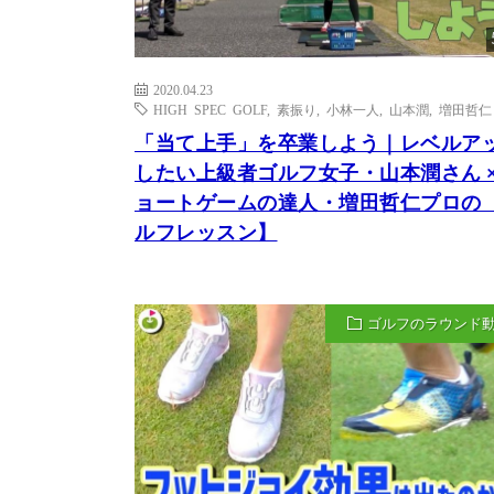
2020.04.23
HIGH SPEC GOLF
,
素振り
,
小林一人
,
山本潤
,
増田哲仁
「当て上手」を卒業しよう｜レベルア
したい上級者ゴルフ女子・山本潤さん ×
ョートゲームの達人・増田哲仁プロの
ルフレッスン】
ゴルフのラウンド