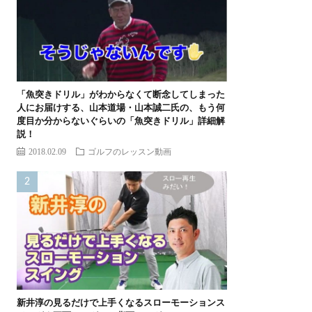
「魚突きドリル」がわからなくて断念してしまった
人にお届けする、山本道場・山本誠二氏の、もう何
度目か分からないぐらいの「魚突きドリル」詳細解
説！
2018.02.09
ゴルフのレッスン動画
新井淳の見るだけで上手くなるスローモーションス