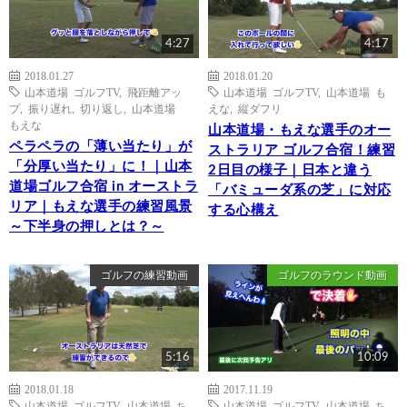
4:27
4:17
2018.01.27
2018.01.20
山本道場 ゴルフTV
,
飛距離アッ
山本道場 ゴルフTV
,
山本道場 も
プ
,
振り遅れ
,
切り返し
,
山本道場
えな
,
縦ダフリ
もえな
山本道場・もえな選手のオー
ペラペラの「薄い当たり」が
ストラリア ゴルフ合宿！練習
「分厚い当たり」に！｜山本
2日目の様子｜日本と違う
道場ゴルフ合宿 in オーストラ
「バミューダ系の芝」に対応
リア｜もえな選手の練習風景
する心構え
～下半身の押しとは？～
ゴルフの練習動画
ゴルフのラウンド動画
5:16
10:09
2018.01.18
2017.11.19
山本道場 ゴルフTV
,
山本道場 ち
山本道場 ゴルフTV
,
山本道場 ち