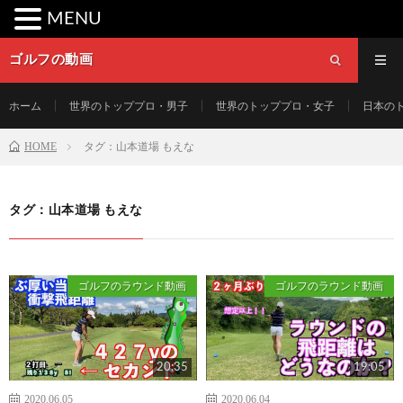
MENU
ゴルフの動画
ホーム
世界のトッププロ・男子
世界のトッププロ・女子
日本の
HOME
タグ：山本道場 もえな
タグ：山本道場 もえな
ゴルフのラウンド動画
ゴルフのラウンド動画
20:35
19:05
2020.06.05
2020.06.04