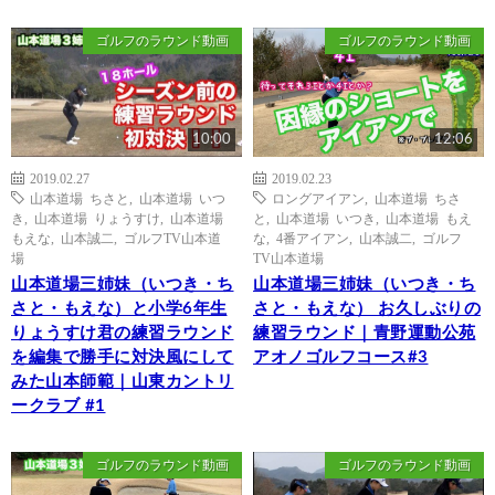
ゴルフのラウンド動画
ゴルフのラウンド動画
10:00
12:06
2019.02.27
2019.02.23
山本道場 ちさと
,
山本道場 いつ
ロングアイアン
,
山本道場 ちさ
き
,
山本道場 りょうすけ
,
山本道場
と
,
山本道場 いつき
,
山本道場 もえ
もえな
,
山本誠二
,
ゴルフTV山本道
な
,
4番アイアン
,
山本誠二
,
ゴルフ
場
TV山本道場
山本道場三姉妹（いつき・ち
山本道場三姉妹（いつき・ち
さと・もえな）と小学6年生
さと・もえな） お久しぶりの
りょうすけ君の練習ラウンド
練習ラウンド｜青野運動公苑
を編集で勝手に対決風にして
アオノゴルフコース#3
みた山本師範｜山東カントリ
ークラブ #1
ゴルフのラウンド動画
ゴルフのラウンド動画