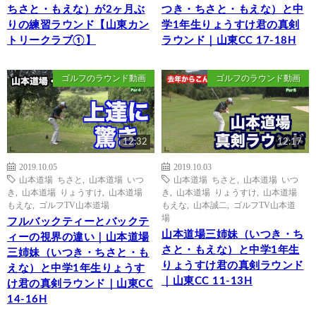
ちさと・もえな）が2ヶ月ぶ
つき・ちさと・もえな）と中
りの練習ラウンド【山東カン
学1年生りょうすけ君の真剣
トリークラブ①】
ラウンド｜山東CC 17-18H
ゴルフのラウンド動画
ゴルフのラウンド動画
12:32
12:17
2019.10.05
2019.10.03
山本道場 ちさと
,
山本道場 いつ
山本道場 ちさと
,
山本道場 いつ
き
,
山本道場 りょうすけ
,
山本道場
き
,
山本道場 りょうすけ
,
山本道場
もえな
,
ゴルフTV山本道場
もえな
,
山本誠二
,
ゴルフTV山本道
場
フルバックティーとバックテ
山本道場三姉妹（いつき・ち
ィーの視界の違い｜山本道場
さと・もえな）と中学1年生
三姉妹（いつき・ちさと・も
りょうすけ君の真剣ラウンド
えな）と中学1年生りょうす
｜山東CC 11-13H
け君の真剣ラウンド｜山東CC
14-16H