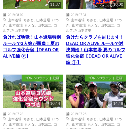
11:37
10:00
2019.08.02
2019.07.31
山本道場 ちさと
,
山本道場 いつ
山本道場 ちさと
,
山本道場 いつ
き
,
山本道場 もえな
,
山本誠二
,
ゴ
き
,
山本道場 もえな
,
山本誠二
,
ゴ
ルフTV山本道場
ルフTV山本道場
負ければ地獄！山本道場特別
負けたらクラブを封じます！
ルールで3人娘が勝負！夏の
DEAD OR ALIVE ルールで対
ゴルフ強化合宿【DEAD OR
決開始！山本道場 夏のゴルフ
ALIVE編 ②】
強化合宿【DEAD OR ALIVE
編 ①】
ゴルフのラウンド動画
ゴルフのラウンド動画
10:44
14:48
2019.07.28
2019.07.26
山本道場 ちさと
,
山本道場 いつ
山本道場 ちさと
,
山本道場 いつ
き
,
山本道場 もえな
,
山本誠二
,
ゴ
き
,
山本道場 もえな
,
山本誠二
,
ゴ