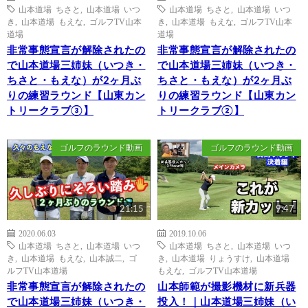
山本道場 ちさと
,
山本道場 いつ
山本道場 ちさと
,
山本道場 いつ
き
,
山本道場 もえな
,
ゴルフTV山本
き
,
山本道場 もえな
,
ゴルフTV山本
道場
道場
非常事態宣言が解除されたの
非常事態宣言が解除されたの
で山本道場三姉妹（いつき・
で山本道場三姉妹（いつき・
ちさと・もえな）が2ヶ月ぶ
ちさと・もえな）が2ヶ月ぶ
りの練習ラウンド【山東カン
りの練習ラウンド【山東カン
トリークラブ③】
トリークラブ②】
ゴルフのラウンド動画
ゴルフのラウンド動画
21:15
9:47
2020.06.03
2019.10.06
山本道場 ちさと
,
山本道場 いつ
山本道場 ちさと
,
山本道場 いつ
き
,
山本道場 もえな
,
山本誠二
,
ゴ
き
,
山本道場 りょうすけ
,
山本道場
ルフTV山本道場
もえな
,
ゴルフTV山本道場
非常事態宣言が解除されたの
山本師範が撮影機材に新兵器
で山本道場三姉妹（いつき・
投入！｜山本道場三姉妹（い