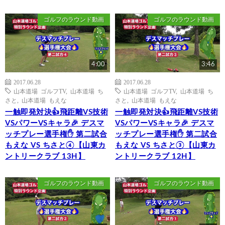
ゴルフのラウンド動画
ゴルフのラウンド動画
4:00
3:46
2017.06.28
2017.06.28
山本道場 ゴルフTV
,
山本道場 ち
山本道場 ゴルフTV
,
山本道場 ち
さと
,
山本道場 もえな
さと
,
山本道場 もえな
一触即発対決👍飛距離VS技術
一触即発対決👍飛距離VS技術
VSパワーVSキャラ🎉 デスマ
VSパワーVSキャラ🎉 デスマ
ッチプレー選手権✋ 第二試合
ッチプレー選手権✋ 第二試合
もえな VS ちさと④【山東カ
もえな VS ちさと③【山東カ
ントリークラブ 13H】
ントリークラブ 12H】
ゴルフのラウンド動画
ゴルフのラウンド動画