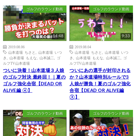
ゴルフのラウンド動画
ゴルフのラウンド動画
14:48
9:33
2019.08.06
2019.08.04
山本道場 ちさと
,
山本道場 いつ
山本道場 ちさと
,
山本道場 いつ
き
,
山本道場 もえな
,
山本誠二
,
ゴ
き
,
山本道場 もえな
,
山本誠二
,
ゴ
ルフTV山本道場
ルフTV山本道場
ついに決着！山本道場３人娘
ついにあの選手が封印される
のゴルフ対決 最終回！｜夏の
か？山本道場特別ルールで3
ゴルフ強化合宿【DEAD OR
人娘が勝負！夏のゴルフ強化
ALIVE編 ④】
合宿【DEAD OR ALIVE編
③】
ゴルフのラウンド動画
ゴルフのラウンド動画