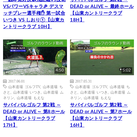
VSパワーVSキャラ🎉 デスマ
DEAD or ALIVE～ 最終ホール
ッチプレー選手権✋ 第一試合
【山東カントリークラブ
いつき VS しおり①【山東カ
18H】
ントリークラブ 10H】
ゴルフのラウンド動画
ゴルフのラウンド動画
4:50
5:02
2017.06.01
2017.05.31
山本道場 ゴルフTV
,
山本道場 ち
山本道場 ゴルフTV
,
山本道場 ち
さと
,
山本道場 いつき
,
山本道場 ム
さと
,
山本道場 いつき
,
山本道場 ム
ネリン
,
山本道場 もえな
ネリン
,
山本道場 もえな
サバイバルゴルフ 第2戦 ～
サバイバルゴルフ 第2戦 ～
DEAD or ALIVE～ 第8ホール
DEAD or ALIVE～ 第7ホール
【山東カントリークラブ
【山東カントリークラブ
17H】
16H】