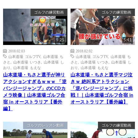
ゴルフの練習動画
ゴルフの練習動画
5:25
5:41
2018.02.03
2018.02.02
山本道場 ゴルフTV
,
山本道場 ち
山本道場 ゴルフTV
,
山本道場 ち
さと
,
山本道場 いつき
,
山本道場 し
さと
,
山本道場 いつき
,
山本道場 し
おり
,
山本道場 もえな
おり
,
山本道場 もえな
山本道場・ちさと選手が神リ
山本道場・ちさと選手マジ泣
アクションすぎるｗｗｗ 「逆
きｗ 絶叫系アトラクション
バンジージャンプ」のCCDカ
「逆バンジージャンプ」に挑
メラ映像｜山本道場ゴルフ合
戦！｜山本道場ゴルフ合宿 in
宿 in オーストラリア【番外
オーストラリア【番外編】
編】
ゴルフのレッスン動画
ゴルフの練習動画