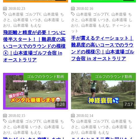
2018.02.23
2018.02.16
山本道場 ゴルフTV
,
山本道場 ち
山本道場 ゴルフTV
,
山本道場 ち
さと
,
山本道場 いつき
,
山本道場 し
さと
,
山本道場 いつき
,
山本道場 し
おり
,
山本道場 もえな
おり
,
山本道場 もえな
,
ティーショ
ット
飛距離と精度が必要！ついに
手が震えるティーショット｜
後半スタート！｜難易度の高
難易度の高いコースでのラウ
いコースでのラウンドの模様
ンドの模様⑤｜山本道場ゴル
⑥｜山本道場ゴルフ合宿 in
フ合宿 in オーストラリア
オーストラリア
ゴルフのラウンド動画
ゴルフのラウンド動画
8:28
7:17
2018.02.15
2018.02.14
山本道場 ゴルフTV
,
山本道場 ち
山本道場 ゴルフTV
,
山本道場 ち
さと
,
山本道場 いつき
,
山本道場 し
さと
,
山本道場 いつき
,
山本道場 し
おり
,
山本道場 もえな
おり
,
山本道場 もえな