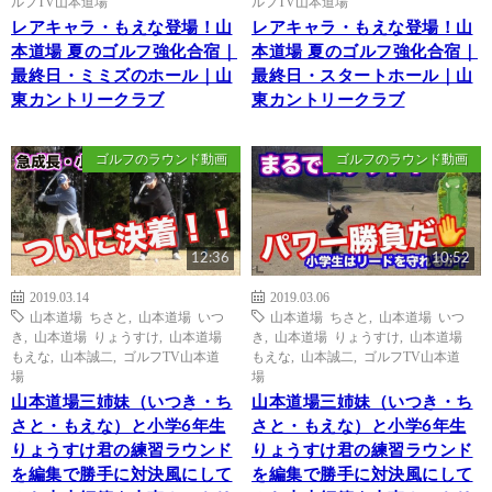
ルフTV山本道場
ルフTV山本道場
レアキャラ・もえな登場！山
レアキャラ・もえな登場！山
本道場 夏のゴルフ強化合宿｜
本道場 夏のゴルフ強化合宿｜
最終日・ミミズのホール｜山
最終日・スタートホール｜山
東カントリークラブ
東カントリークラブ
ゴルフのラウンド動画
ゴルフのラウンド動画
12:36
10:52
2019.03.14
2019.03.06
山本道場 ちさと
,
山本道場 いつ
山本道場 ちさと
,
山本道場 いつ
き
,
山本道場 りょうすけ
,
山本道場
き
,
山本道場 りょうすけ
,
山本道場
もえな
,
山本誠二
,
ゴルフTV山本道
もえな
,
山本誠二
,
ゴルフTV山本道
場
場
山本道場三姉妹（いつき・ち
山本道場三姉妹（いつき・ち
さと・もえな）と小学6年生
さと・もえな）と小学6年生
りょうすけ君の練習ラウンド
りょうすけ君の練習ラウンド
を編集で勝手に対決風にして
を編集で勝手に対決風にして