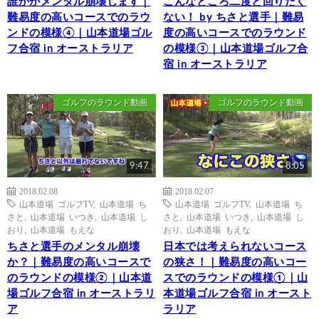
誰かがメンタル崩壊します｜
こんなところ二度と回りたく
難易度の高いコースでのラウ
ない！ by ちさと選手｜難易
ンドの模様④｜山本道場ゴル
度の高いコースでのラウンド
フ合宿 in オーストラリア
の模様③｜山本道場ゴルフ合
宿 in オーストラリア
ゴルフのラウンド動画
ゴルフのラウンド動画
9:47
8:05
2018.02.08
2018.02.07
山本道場 ゴルフTV
,
山本道場 ち
山本道場 ゴルフTV
,
山本道場 ち
さと
,
山本道場 いつき
,
山本道場 し
さと
,
山本道場 いつき
,
山本道場 し
おり
,
山本道場 もえな
おり
,
山本道場 もえな
ちさと選手のメンタル崩壊
日本では考えられないコース
か？｜難易度の高いコースで
の狭さ！｜難易度の高いコー
のラウンドの模様②｜山本道
スでのラウンドの模様①｜山
場ゴルフ合宿 in オーストラリ
本道場ゴルフ合宿 in オースト
ア
ラリア