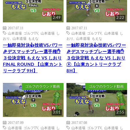
2:49
2:22
2017.07.11
2017.07.11
山本道場 ゴルフTV
,
山本道場 し
山本道場 ゴルフTV
,
山本道場 し
おり
,
山本道場 もえな
おり
,
山本道場 もえな
一触即発対決👍技術VSパワー
一触即発対決👍技術VSパワー
🎉デスマッチプレー選手権✋
🎉デスマッチプレー選手権✋
３位決定戦 もえな VS しおり
３位決定戦 もえな VS しおり
FINAL ROUND 【山東カント
⑧【山東カントリークラブ
リークラブ 9H】
8H】
ゴルフのラウンド動画
ゴルフのラウンド動画
3:01
2:55
2017.07.09
2017.07.08
山本道場 ゴルフTV
,
山本道場 し
山本道場 ゴルフTV
,
山本道場 し