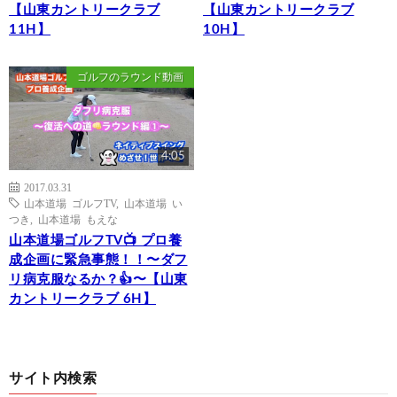
【山東カントリークラブ
【山東カントリークラブ
11H】
10H】
ゴルフのラウンド動画
4:05
2017.03.31
山本道場 ゴルフTV
,
山本道場 い
つき
,
山本道場 もえな
山本道場ゴルフTV📺 プロ養
成企画に緊急事態！！〜ダフ
リ病克服なるか？👍〜【山東
カントリークラブ 6H】
サイト内検索