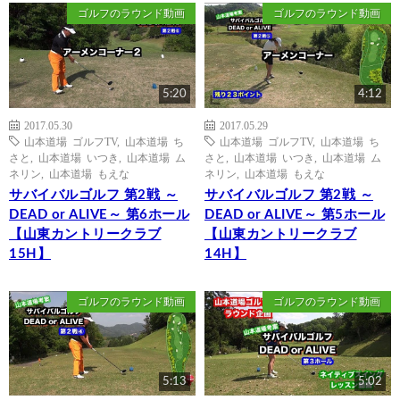
ゴルフのラウンド動画
ゴルフのラウンド動画
5:20
4:12
2017.05.30
2017.05.29
山本道場 ゴルフTV
,
山本道場 ち
山本道場 ゴルフTV
,
山本道場 ち
さと
,
山本道場 いつき
,
山本道場 ム
さと
,
山本道場 いつき
,
山本道場 ム
ネリン
,
山本道場 もえな
ネリン
,
山本道場 もえな
サバイバルゴルフ 第2戦 ～
サバイバルゴルフ 第2戦 ～
DEAD or ALIVE～ 第6ホール
DEAD or ALIVE～ 第5ホール
【山東カントリークラブ
【山東カントリークラブ
15H】
14H】
ゴルフのラウンド動画
ゴルフのラウンド動画
5:13
5:02