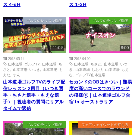
ス 4-6H
ス 1-3H
ゴルフのレッスン動画
ゴルフのラウンド動画
41:09
8:00
2018.05.14
2018.04.09
山本道場 ゴルフTV
,
山本道場 ち
山本道場 ちさと
,
山本道場 いつ
さと
,
山本道場 いつき
,
山本道場 も
き
,
山本道場 しおり
,
山本道場 もえ
えな
,
すん
な
,
ゴルフTV山本道場
山本道場ゴルフTVのライブ配
セカンドのOBはきつい｜難易
信レッスン 2回目（いつき選
度の高いコースでのラウンド
手・ちさと選手・もえな選
の模様⑧｜山本道場ゴルフ合
手）｜視聴者の質問にリアル
宿 in オーストラリア
タイムで返信
ゴルフのラウンド動画
フェアウェイウッドの打ち方