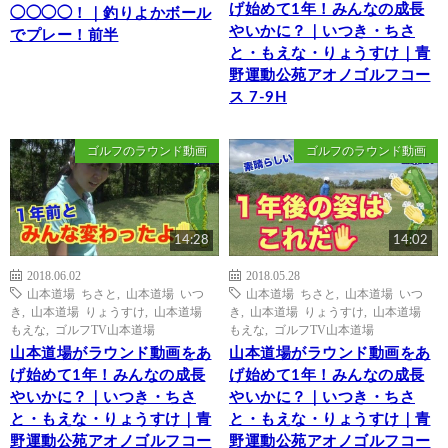
げ始めて1年！みんなの成長
◯◯◯◯！｜釣りよかボール
やいかに？｜いつき・ちさ
でプレー！前半
と・もえな・りょうすけ｜青
野運動公苑アオノゴルフコー
ス 7-9H
ゴルフのラウンド動画
ゴルフのラウンド動画
14:28
14:02
2018.06.02
2018.05.28
山本道場 ちさと
,
山本道場 いつ
山本道場 ちさと
,
山本道場 いつ
き
,
山本道場 りょうすけ
,
山本道場
き
,
山本道場 りょうすけ
,
山本道場
もえな
,
ゴルフTV山本道場
もえな
,
ゴルフTV山本道場
山本道場がラウンド動画をあ
山本道場がラウンド動画をあ
げ始めて1年！みんなの成長
げ始めて1年！みんなの成長
やいかに？｜いつき・ちさ
やいかに？｜いつき・ちさ
と・もえな・りょうすけ｜青
と・もえな・りょうすけ｜青
野運動公苑アオノゴルフコー
野運動公苑アオノゴルフコー