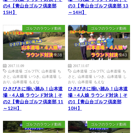
の4【青山台ゴルフ倶楽部
の3【青山台ゴルフ倶楽部 13
15H】
～14H】
ゴルフのラウンド動画
ゴルフのラウンド動画
9:38
5:43
2017.11.09
2017.11.07
山本道場 ゴルフTV
,
山本道場 ち
山本道場 ゴルフTV
,
山本道場 ち
さと
,
山本道場 いつき
,
山本道場 し
さと
,
山本道場 いつき
,
山本道場 し
おり
,
山本道場 もえな
おり
,
山本道場 もえな
ひさびさに揃い踏み！山本道
ひさびさに揃い踏み！山本道
場・4人娘 ラウンド対決｜そ
場・4人娘 ラウンド対決｜そ
の2【青山台ゴルフ倶楽部 11
の1【青山台ゴルフ倶楽部
～12H】
10H】
ゴルフのラウンド動画
ゴルフのラウンド動画