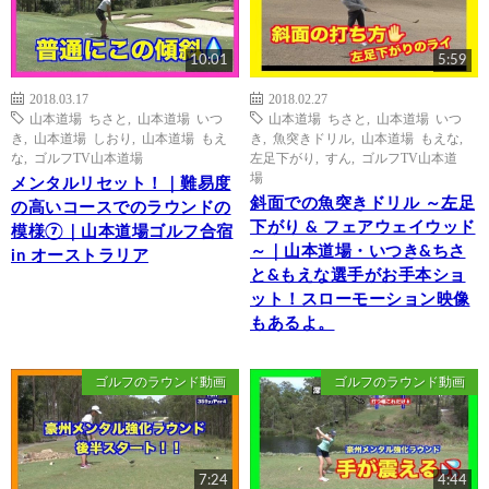
10:01
5:59
2018.03.17
2018.02.27
山本道場 ちさと
,
山本道場 いつ
山本道場 ちさと
,
山本道場 いつ
き
,
山本道場 しおり
,
山本道場 もえ
き
,
魚突きドリル
,
山本道場 もえな
,
な
,
ゴルフTV山本道場
左足下がり
,
すん
,
ゴルフTV山本道
場
メンタルリセット！｜難易度
斜面での魚突きドリル ～左足
の高いコースでのラウンドの
下がり & フェアウェイウッド
模様⑦｜山本道場ゴルフ合宿
～｜山本道場・いつき&ちさ
in オーストラリア
と&もえな選手がお手本ショ
ット！スローモーション映像
もあるよ。
ゴルフのラウンド動画
ゴルフのラウンド動画
7:24
4:44