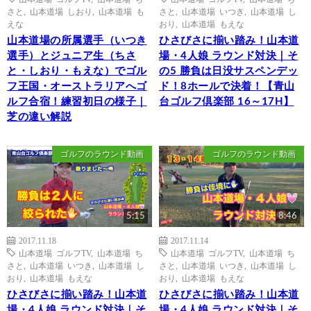
さと
,
山本道場 しおり
,
山本道場 も
さと
,
山本道場 いつき
,
山本道場 し
えな
おり
,
山本道場 もえな
山本道場の所属選手（いつき
ひさびさに揃い踏み！山本道
選手）とジュニア生（ちさ
場・4人娘 ラウンド対決｜そ
と・しおり・もえな）でゴル
の5 勝負は日没サスペンデッ
フ王国・オーストラリアへゴ
ド！8ホールで決着！【青山
ルフ合宿！練習初日の様子｜
台ゴルフ倶楽部 16～17H】
芝の違い解説
ゴルフのラウンド動画
ゴルフのラウンド動画
5:15
8:46
2017.11.18
2017.11.14
山本道場 ゴルフTV
,
山本道場 ち
山本道場 ゴルフTV
,
山本道場 ち
さと
,
山本道場 いつき
,
山本道場 し
さと
,
山本道場 いつき
,
山本道場 し
おり
,
山本道場 もえな
おり
,
山本道場 もえな
ひさびさに揃い踏み！山本道
ひさびさに揃い踏み！山本道
場・4人娘 ラウンド対決｜そ
場・4人娘 ラウンド対決｜そ