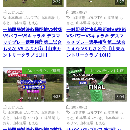
2:29
3:27
2017.06.27
2017.06.27
山本道場 ゴルフTV
,
山本道場 ち
山本道場 ゴルフTV
,
山本道場 ち
さと
,
山本道場 もえな
さと
,
山本道場 もえな
一触即発対決👍飛距離VS技術
一触即発対決👍飛距離VS技術
VSパワーVSキャラ🎉 デスマ
VSパワーVSキャラ🎉 デスマ
ッチプレー選手権✋ 第二試合
ッチプレー選手権✋ 第二試合
もえな VS ちさと②【山東カ
もえな VS ちさと①【山東カ
ントリークラブ 11H】
ントリークラブ 10H】
ゴルフのラウンド動画
ゴルフのラウンド動画
4:36
3:04
2017.06.22
2017.06.02
山本道場 ゴルフTV
,
山本道場 ち
山本道場 ゴルフTV
,
山本道場 ち
さと
,
山本道場 いつき
,
山本道場 し
さと
,
山本道場 いつき
,
山本道場 ム
おり
,
山本道場 もえな
ネリン
,
山本道場 もえな
一触即発対決👍飛距離VS技術
サバイバルゴルフ 第2戦 ～