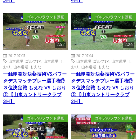
5H】
4H】
ゴルフのラウンド動画
ゴルフのラウンド動画
2:52
2:26
2017.07.05
2017.07.04
山本道場 ゴルフTV
,
山本道場 し
山本道場 ゴルフTV
,
山本道場 し
おり
,
山本道場 もえな
おり
,
山本道場 もえな
一触即発対決👍技術VSパワー
一触即発対決👍技術VSパワー
🎉デスマッチプレー選手権✋
🎉デスマッチプレー選手権✋
３位決定戦 もえな VS しおり
３位決定戦 もえな VS しおり
③【山東カントリークラブ
②【山東カントリークラブ
3H】
2H】
ゴルフのラウンド動画
ゴルフのラウンド動画