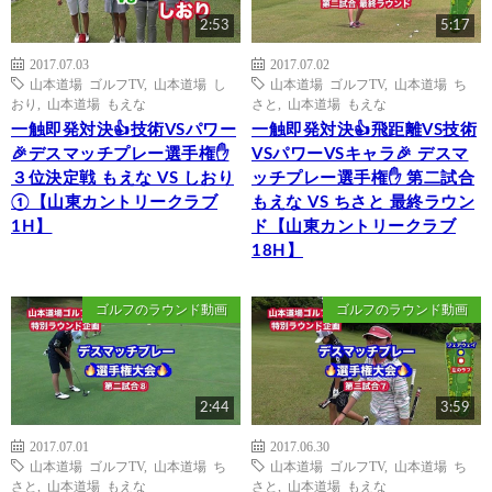
2:53
5:17
2017.07.03
2017.07.02
山本道場 ゴルフTV
,
山本道場 し
山本道場 ゴルフTV
,
山本道場 ち
おり
,
山本道場 もえな
さと
,
山本道場 もえな
一触即発対決👍技術VSパワー
一触即発対決👍飛距離VS技術
🎉デスマッチプレー選手権✋
VSパワーVSキャラ🎉 デスマ
３位決定戦 もえな VS しおり
ッチプレー選手権✋ 第二試合
①【山東カントリークラブ
もえな VS ちさと 最終ラウン
1H】
ド【山東カントリークラブ
18H】
ゴルフのラウンド動画
ゴルフのラウンド動画
2:44
3:59
2017.07.01
2017.06.30
山本道場 ゴルフTV
,
山本道場 ち
山本道場 ゴルフTV
,
山本道場 ち
さと
,
山本道場 もえな
さと
,
山本道場 もえな