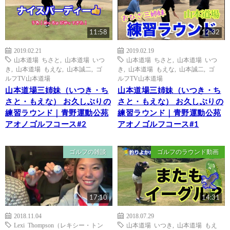
11:58
12:32
2019.02.21
2019.02.19
山本道場 ちさと
,
山本道場 いつ
山本道場 ちさと
,
山本道場 いつ
き
,
山本道場 もえな
,
山本誠二
,
ゴ
き
,
山本道場 もえな
,
山本誠二
,
ゴ
ルフTV山本道場
ルフTV山本道場
山本道場三姉妹（いつき・ち
山本道場三姉妹（いつき・ち
さと・もえな） お久しぶりの
さと・もえな） お久しぶりの
練習ラウンド｜青野運動公苑
練習ラウンド｜青野運動公苑
アオノゴルフコース#2
アオノゴルフコース#1
ゴルフの雑談
ゴルフのラウンド動画
17:10
14:31
2018.11.04
2018.07.29
Lexi Thompson（レキシー・トン
山本道場 いつき
,
山本道場 もえ