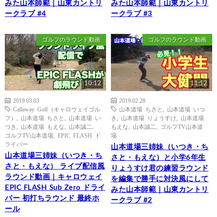
みた山本師範｜山東カントリ
みた山本師範｜山東カントリ
ークラブ #4
ークラブ #3
ゴルフのラウンド動画
ゴルフのラウンド動画
10:12
11:12
2019.03.03
2019.02.28
Callaway Golf（キャロウェイゴル
山本道場 ちさと
,
山本道場 いつ
フ）
,
山本道場 ちさと
,
山本道場 い
き
,
山本道場 りょうすけ
,
山本道場
つき
,
山本道場 もえな
,
山本誠二
,
もえな
,
山本誠二
,
ゴルフTV山本道
ゴルフTV山本道場
,
EPIC FLASH ド
場
ライバー
山本道場三姉妹（いつき・ち
山本道場三姉妹（いつき・ち
さと・もえな）と小学6年生
さと・もえな） ライブ配信風
りょうすけ君の練習ラウンド
ラウンド動画｜キャロウェイ
を編集で勝手に対決風にして
EPIC FLASH Sub Zero ドライ
みた山本師範｜山東カントリ
バー 初打ちラウンド 最終ホ
ークラブ #2
ール