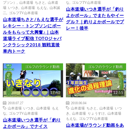
プソン）
,
山本道場 ちさと
,
山本道
な
,
ゴルフTV山本道場
場 いつき
,
山本道場 もえな
,
山本誠
山本道場いつき選手が「釣り
二
,
ゴルフTV山本道場
よかボール」でまたもやイー
山本道場ちさと/もえな選手が
グル？｜釣りよかボールでプ
レキシー・トンプソンにボー
レー！後半
ルをもらって大興奮♪｜山本
道場ライブ配信 TOTOジャパ
ンクラシック2018 観戦直後
車内トーク
ゴルフのラウンド動画
ゴルフのラウンド動画
17:40
12:55
2018.07.27
2018.06.04
山本道場 いつき
,
山本道場 もえ
山本道場 ちさと
,
山本道場 いつ
な
,
ゴルフTV山本道場
き
,
山本道場 りょうすけ
,
山本道場
もえな
,
ゴルフTV山本道場
山本道場いつき選手が「釣り
山本道場がラウンド動画をあ
よかボール」でナイス