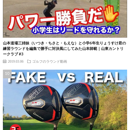
山本道場三姉妹（いつき・ちさと・もえな）と小学6年生りょうすけ君の
練習ラウンドを編集で勝手に対決風にしてみた山本師範｜山東カントリ
ークラブ #3
2019.03.06
ゴルフのラウンド動画