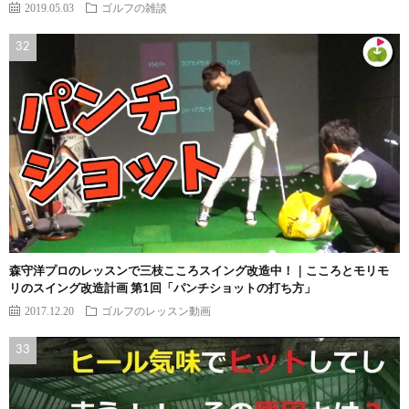
2019.05.03
ゴルフの雑談
森守洋プロのレッスンで三枝こころスイング改造中！｜こころとモリモ
リのスイング改造計画 第1回「パンチショットの打ち方」
2017.12.20
ゴルフのレッスン動画