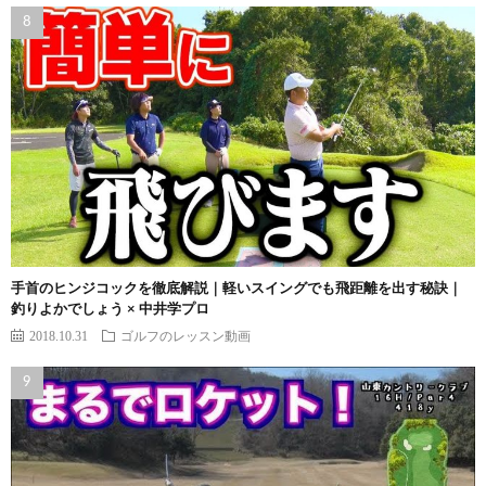
手首のヒンジコックを徹底解説｜軽いスイングでも飛距離を出す秘訣｜
釣りよかでしょう × 中井学プロ
2018.10.31
ゴルフのレッスン動画