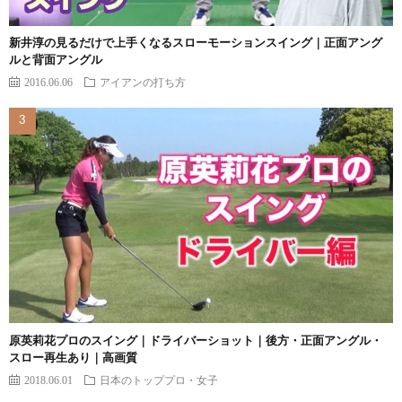
新井淳の見るだけで上手くなるスローモーションスイング｜正面アング
ルと背面アングル
2016.06.06
アイアンの打ち方
原英莉花プロのスイング｜ドライバーショット｜後方・正面アングル・
スロー再生あり｜高画質
2018.06.01
日本のトッププロ・女子