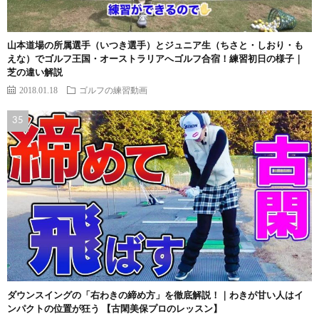
山本道場の所属選手（いつき選手）とジュニア生（ちさと・しおり・も
えな）でゴルフ王国・オーストラリアへゴルフ合宿！練習初日の様子｜
芝の違い解説
2018.01.18
ゴルフの練習動画
ダウンスイングの「右わきの締め方」を徹底解説！｜わきが甘い人はイ
ンパクトの位置が狂う 【古閑美保プロのレッスン】