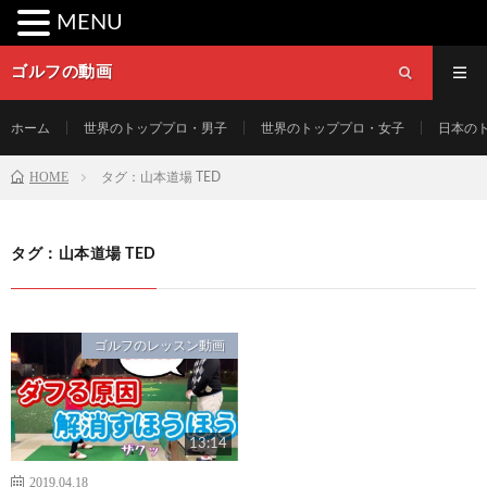
MENU
ゴルフの動画
ホーム
世界のトッププロ・男子
世界のトッププロ・女子
日本の
HOME
タグ：山本道場 TED
タグ：山本道場 TED
ゴルフのレッスン動画
13:14
2019.04.18