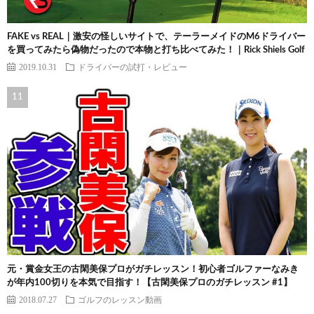
FAKE vs REAL｜激安の怪しいサイトで、テーラーメイドのM6ドライバー
を買ってみたら偽物だったので本物と打ち比べてみた！｜Rick Shiels Golf
2019.10.31
ドライバーの試打・レビュー
元・賞金女王の古閑美保プロがガチレッスン！初心者ゴルファーなみき
が年内100切りを本気で目指す！【古閑美保プロのガチレッスン #1】
2018.07.27
ゴルフのレッスン動画