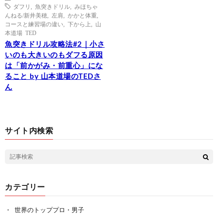
ダフリ
,
魚突きドリル
,
みほちゃ
んねる/新井美穂
,
左肩
,
かかと体重
,
コースと練習場の違い
,
下から上
,
山
本道場 TED
魚突きドリル攻略法#2｜小さ
いのも大きいのもダフる原因
は「前かがみ・前重心」にな
ること by 山本道場のTEDさ
ん
サイト内検索
カテゴリー
世界のトッププロ・男子