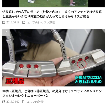
切り返しでの右手の使い方（外旋と内旋）｜多くのアマチュアは切り返
し直後からいきなり内旋の動きが入ってしまうからミスが出る
2018.06.19
ゴルフのレッスン動画
本物（正規品）と偽物（非正規品）の見分け方｜スコッティキャメロン
スタジオセレクトニューポート2
2018.04.02
ゴルフの雑談