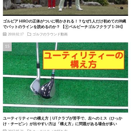
ゴルピア HIROの正体がついに明かされる！？なぜ1人だけ初めての沖縄
でパットのラインを読めるのか？ 【④ベルビーチゴルフクラブ 1-3H】
2018.02.17
ゴルフのラウンド動画
ユーティリティーの構え方｜UTクラブが苦手で、左へのミス（ひっか
け・チーピン）が出やすい方は「構え方」に問題がある場合が多い
2017.05.31
ユーテリティの打ち方