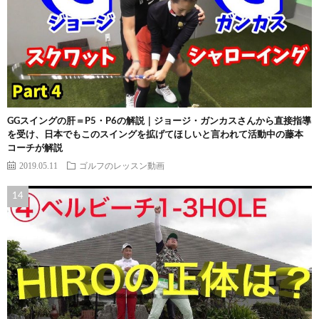
GGスイングの肝＝P5・P6の解説｜ジョージ・ガンカスさんから直接指導
を受け、日本でもこのスイングを拡げてほしいと言われて活動中の藤本
コーチが解説
2019.05.11
ゴルフのレッスン動画