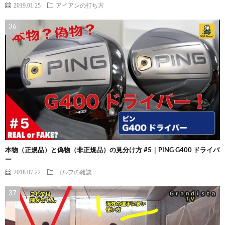
2019.01.25
アイアンの打ち方
本物（正規品）と偽物（非正規品）の見分け方 #5｜PING G400 ドライバ
ー
2018.07.22
ゴルフの雑談