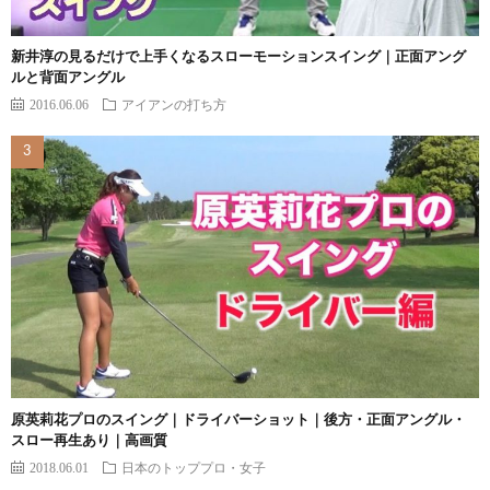
新井淳の見るだけで上手くなるスローモーションスイング｜正面アング
ルと背面アングル
2016.06.06
アイアンの打ち方
原英莉花プロのスイング｜ドライバーショット｜後方・正面アングル・
スロー再生あり｜高画質
2018.06.01
日本のトッププロ・女子