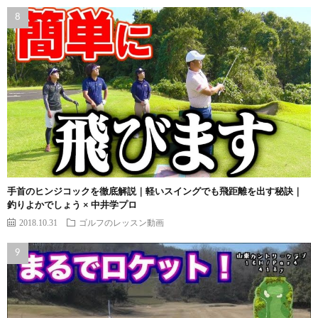
手首のヒンジコックを徹底解説｜軽いスイングでも飛距離を出す秘訣｜
釣りよかでしょう × 中井学プロ
2018.10.31
ゴルフのレッスン動画