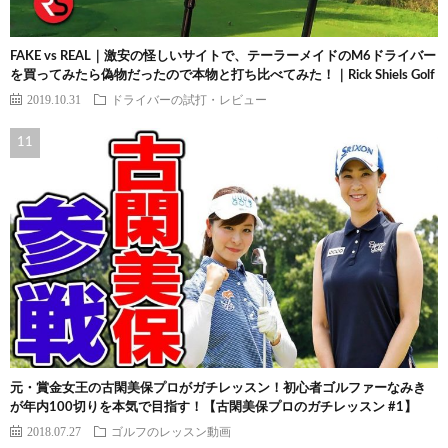
FAKE vs REAL｜激安の怪しいサイトで、テーラーメイドのM6ドライバー
を買ってみたら偽物だったので本物と打ち比べてみた！｜Rick Shiels Golf
2019.10.31
ドライバーの試打・レビュー
元・賞金女王の古閑美保プロがガチレッスン！初心者ゴルファーなみき
が年内100切りを本気で目指す！【古閑美保プロのガチレッスン #1】
2018.07.27
ゴルフのレッスン動画