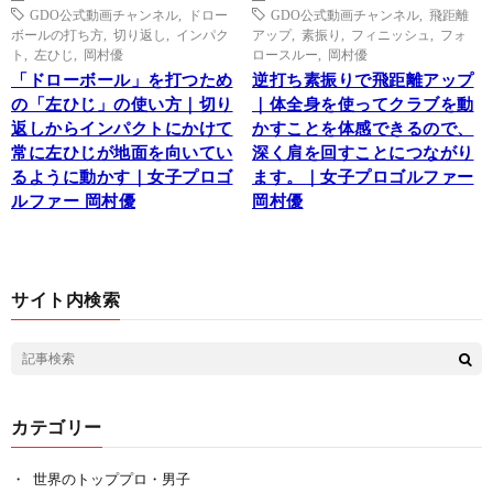
GDO公式動画チャンネル
,
ドロー
GDO公式動画チャンネル
,
飛距離
ボールの打ち方
,
切り返し
,
インパク
アップ
,
素振り
,
フィニッシュ
,
フォ
ト
,
左ひじ
,
岡村優
ロースルー
,
岡村優
「ドローボール」を打つため
逆打ち素振りで飛距離アップ
の「左ひじ」の使い方｜切り
｜体全身を使ってクラブを動
返しからインパクトにかけて
かすことを体感できるので、
常に左ひじが地面を向いてい
深く肩を回すことにつながり
るように動かす｜女子プロゴ
ます。｜女子プロゴルファー
ルファー 岡村優
岡村優
サイト内検索
カテゴリー
世界のトッププロ・男子