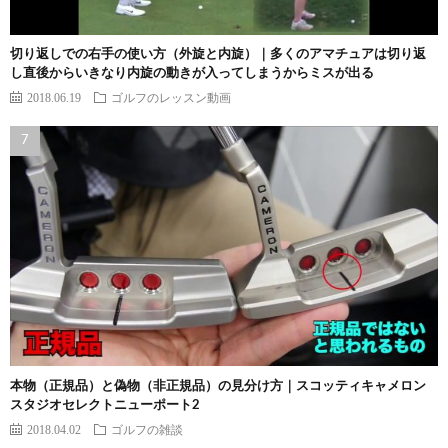
切り返しでの右手の使い方（外旋と内旋）｜多くのアマチュアは切り返
し直後からいきなり内旋の動きが入ってしまうからミスが出る
2018.06.19
ゴルフのレッスン動画
本物（正規品）と偽物（非正規品）の見分け方｜スコッティキャメロン
スタジオセレクトニューポート2
2018.04.02
ゴルフの雑談