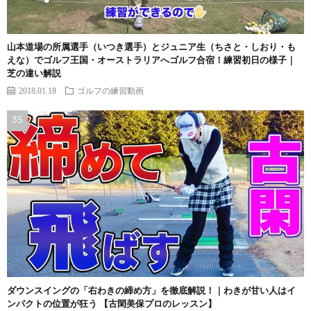
山本道場の所属選手（いつき選手）とジュニア生（ちさと・しおり・も
えな）でゴルフ王国・オーストラリアへゴルフ合宿！練習初日の様子｜
芝の違い解説
2018.01.18
ゴルフの練習動画
ダウンスイングの「右わきの締め方」を徹底解説！｜わきが甘い人はイ
ンパクトの位置が狂う 【古閑美保プロのレッスン】