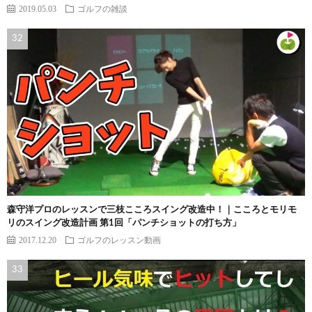
2019.05.03
ゴルフの雑談
森守洋プロのレッスンで三枝こころスイング改造中！｜こころとモリモ
リのスイング改造計画 第1回「パンチショットの打ち方」
2017.12.20
ゴルフのレッスン動画