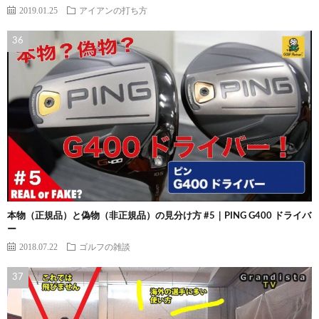
2019.01.25
アイアンの打ち方
本物（正規品）と偽物（非正規品）の見分け方 #5｜PING G400 ドライバ
ー
2018.07.22
ゴルフの雑談