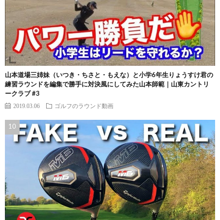
山本道場三姉妹（いつき・ちさと・もえな）と小学6年生りょうすけ君の
練習ラウンドを編集で勝手に対決風にしてみた山本師範｜山東カントリ
ークラブ #3
2019.03.06
ゴルフのラウンド動画