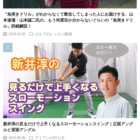
「魚突きドリル」がわからなくて断念してしまった人にお届けする、山
本道場・山本誠二氏の、もう何度目か分からないぐらいの「魚突きドリ
ル」詳細解説！
2018.02.09
ゴルフのレッスン動画
新井淳の見るだけで上手くなるスローモーションスイング｜正面アング
ルと背面アングル
2016.06.06
アイアンの打ち方