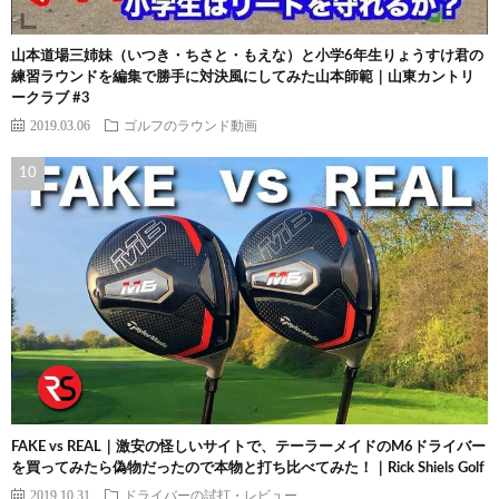
山本道場三姉妹（いつき・ちさと・もえな）と小学6年生りょうすけ君の
練習ラウンドを編集で勝手に対決風にしてみた山本師範｜山東カントリ
ークラブ #3
2019.03.06
ゴルフのラウンド動画
FAKE vs REAL｜激安の怪しいサイトで、テーラーメイドのM6ドライバー
を買ってみたら偽物だったので本物と打ち比べてみた！｜Rick Shiels Golf
2019.10.31
ドライバーの試打・レビュー