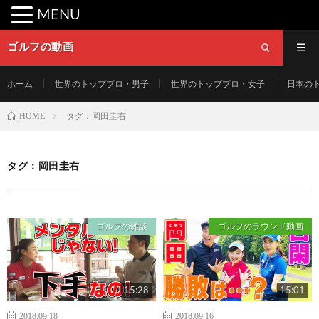
MENU
ゴルフの動画
ホーム
世界のトッププロ・男子
世界のトッププロ・女子
日本の
HOME
タグ：岡田圭右
タグ：岡田圭右
ゴルフの雑談
ゴルフのラウンド動画
15:28
15:01
2018.09.18
2018.09.16