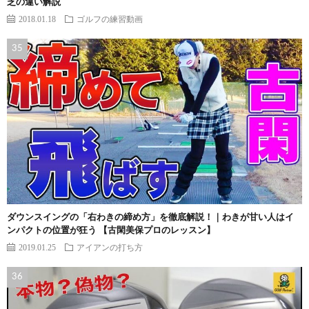
芝の違い解説
2018.01.18
ゴルフの練習動画
ダウンスイングの「右わきの締め方」を徹底解説！｜わきが甘い人はイ
ンパクトの位置が狂う 【古閑美保プロのレッスン】
2019.01.25
アイアンの打ち方