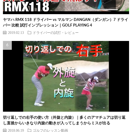
ヤマハ RMX 118 ドライバー vs マルマン DANGAN（ダンガン）7 ドライ
バー 比較 試打インプレッション｜GOLF PLAYING 4
2019.02.13
ドライバーの試打・レビュー
切り返しでの右手の使い方（外旋と内旋）｜多くのアマチュアは切り返
し直後からいきなり内旋の動きが入ってしまうからミスが出る
2018.06.19
ゴルフのレッスン動画