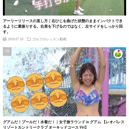
アーリーリリースの直し方｜右ひじを曲げた状態のままインパクトでき
るように素振りする。右肩を下げるのではなく、左サイドをしっかり回
す。
2018.07.18
ゴルフのレッスン動画
グアムだ！プールだ！水着だ！｜女子旅ラウンド in グアム 【レオパレス
リゾートカントリークラブ オーキッドコース 9H】