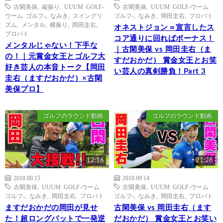
古閑美保
,
縦振り
,
UUUM GOLF-
古閑美保
,
UUUM GOLF-ウーム
ウーム ゴルフ-
,
なみき
,
スイングリ
ゴルフ-
,
なみき
,
岡田圭右
,
プロバト
ズム
,
メンタル
,
横振り
,
岡田圭右
,
オネストジョン＝宣言したス
プロバト
コア通りに回ればボーナス！
メンタルじゃない！下手な
｜古閑美保 vs 岡田圭右（ま
の！｜元賞金女王とゴルフ大
すだおかだ） 賞金女王とお笑
好き芸人の本音トーク【岡田
い芸人の真剣勝負！Part 3
圭右（ますだおかだ）×古閑
美保プロ】
ゴルフのラウンド動画
ゴルフのラウンド動画
12:16
21:28
2018.09.15
2018.09.14
古閑美保
,
UUUM GOLF-ウーム
古閑美保
,
UUUM GOLF-ウーム
ゴルフ-
,
なみき
,
岡田圭右
,
プロバト
ゴルフ-
,
なみき
,
岡田圭右
,
プロバト
ますだおかだの岡田が見せ
古閑美保 vs 岡田圭右（ます
た！超ロングパットで一発逆
だおかだ） 賞金女王とお笑い