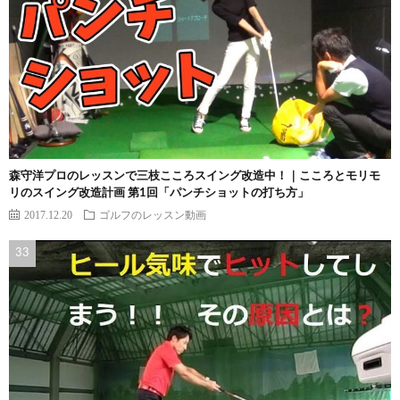
森守洋プロのレッスンで三枝こころスイング改造中！｜こころとモリモ
リのスイング改造計画 第1回「パンチショットの打ち方」
2017.12.20
ゴルフのレッスン動画