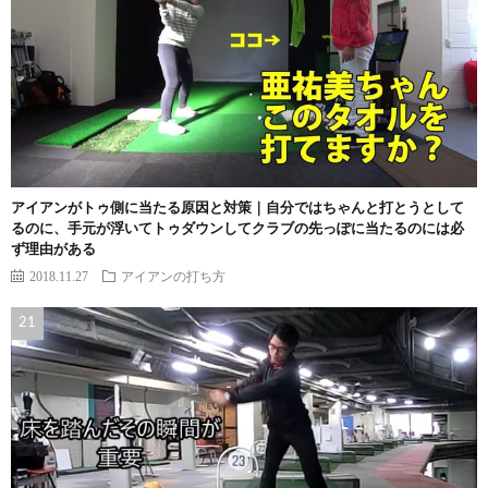
アイアンがトゥ側に当たる原因と対策｜自分ではちゃんと打とうとして
るのに、手元が浮いてトゥダウンしてクラブの先っぽに当たるのには必
ず理由がある
2018.11.27
アイアンの打ち方