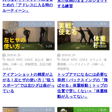
見た状態のままフルショット
ための「アドレスに入る時の
する練習
ルーティーン」
ゴルフのレッスン動画
ゴルフのレッスン動画
5:28
10:56
2019.01.20
2019.01.19
HIGH SPEC GOLF
,
左ひざ
,
腰の
HIGH SPEC GOLF
,
スウェイ
,
体
回転
,
小林一人
,
岸副哲也
,
左足の踏
重移動
,
バックスイング
,
小林一人
,
み込み
岸副哲也
アイアンショットの精度が上
トップアマになるには必要な
がる！左ヒザの使い方｜”狙う
発想！バックスイングの「飛
スポーツ”では左ひざは曲がっ
ばせる」体重移動｜トップの
ている
位置で苦しくない＝「体重移
動が入ってない」
ゴルフのレッスン動画
ゴルフのラウンド動画