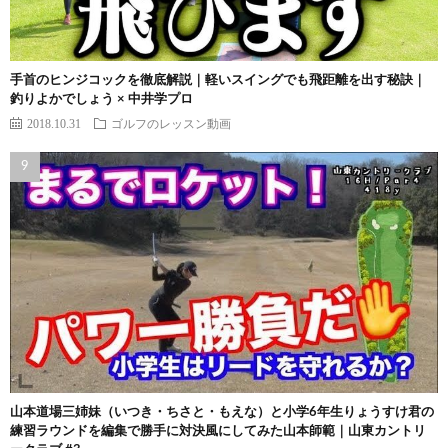
手首のヒンジコックを徹底解説｜軽いスイングでも飛距離を出す秘訣｜
釣りよかでしょう × 中井学プロ
2018.10.31
ゴルフのレッスン動画
山本道場三姉妹（いつき・ちさと・もえな）と小学6年生りょうすけ君の
練習ラウンドを編集で勝手に対決風にしてみた山本師範｜山東カントリ