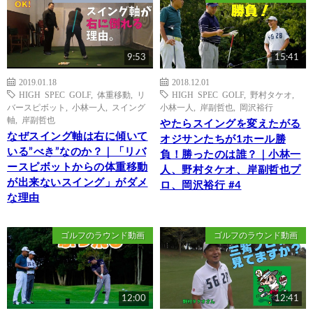
9:53
15:41
2019.01.18
2018.12.01
HIGH SPEC GOLF
,
体重移動
,
リ
HIGH SPEC GOLF
,
野村タケオ
,
バースピボット
,
小林一人
,
スイング
小林一人
,
岸副哲也
,
岡沢裕行
軸
,
岸副哲也
やたらスイングを変えたがる
なぜスイング軸は右に傾いて
オジサンたちが1ホール勝
いる”べき”なのか？｜「リバ
負！勝ったのは誰？｜小林一
ースピボットからの体重移動
人、野村タケオ、岸副哲也プ
が出来ないスイング」がダメ
ロ、岡沢裕行 #4
な理由
ゴルフのラウンド動画
ゴルフのラウンド動画
12:00
12:41