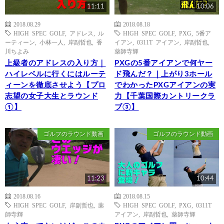
11:11
10:06
2018.08.29
2018.08.18
HIGH SPEC GOLF
,
アドレス
,
ル
HIGH SPEC GOLF
,
PXG
,
5番ア
ーティーン
,
小林一人
,
岸副哲也
,
香
イアン
,
0311T アイアン
,
岸副哲也
,
川ちよみ
薬師寺輝
上級者のアドレスの入り方｜
PXGの5番アイアンで何ヤー
ハイレベルに行くにはルーテ
ド飛んだ？｜上がり3ホール
ィーンを徹底させよう【プロ
でわかったPXGアイアンの実
志望の女子大生とラウンド
力【千葉国際カントリークラ
①】
ブ③】
ゴルフのラウンド動画
ゴルフのラウンド動画
11:23
10:44
2018.08.16
2018.08.15
HIGH SPEC GOLF
,
岸副哲也
,
薬
HIGH SPEC GOLF
,
PXG
,
0311T
師寺輝
アイアン
,
岸副哲也
,
薬師寺輝