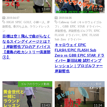
13:49
17:44
2019.04.07
2019.04.06
HIGH SPEC GOLF
,
小林一人
,
岸
Callaway Golf（キャロウェイゴル
副哲也
,
香川ちよみ
,
ラウンドレッス
フ）
,
GBB EPIC STAR ドライバー
,
ン
岸副哲也
,
岸副哲也ゴルフTV
,
EPIC
FLASH ドライバー
,
EPIC FLASH
目標は空！飛んで曲がらなく
Sub Zero ドライバー
なるスイングイメージとは？
キャロウェイ EPIC
｜岸副哲也プロのアドバイス
FLASH/EPIC FLASH Sub
【鹿島の杜カントリー倶楽部
Zero vs GBB EPIC STAR ドラ
③】
イバー 新旧比較 試打インプ
レッション｜プロゴルファー
岸副哲也
ゴルフのラウンド動画
ゴルフのレッスン動画
13:43
11:34