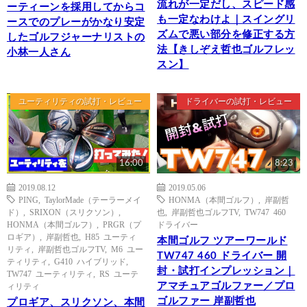
流れが一定だし、スピード感
ーティーンを採用してからコ
も一定なわけよ｜スイングリ
ースでのプレーがかなり安定
ズムで悪い部分を修正する方
したゴルフジャーナリストの
法【きしぞえ哲也ゴルフレッ
小林一人さん
スン】
ユーティリティの試打・レビュー
ドライバーの試打・レビュー
16:00
8:23
2019.08.12
2019.05.06
PING
,
TaylorMade（テーラーメイ
HONMA（本間ゴルフ）
,
岸副哲
ド）
,
SRIXON（スリクソン）
,
也
,
岸副哲也ゴルフTV
,
TW747 460
HONMA（本間ゴルフ）
,
PRGR（プ
ドライバー
ロギア）
,
岸副哲也
,
H85 ユーティ
本間ゴルフ ツアーワールド
リティ
,
岸副哲也ゴルフTV
,
M6 ユー
TW747 460 ドライバー 開
ティリティ
,
G410 ハイブリッド
,
封・試打インプレッション｜
TW747 ユーティリティ
,
RS ユーテ
アマチュアゴルファー／プロ
ィリティ
ゴルファー 岸副哲也
プロギア、スリクソン、本間