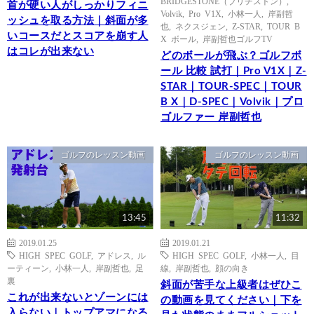
BRIDGESTONE（ブリヂストン）
,
首が硬い人がしっかりフィニ
Volvik
,
Pro V1X
,
小林一人
,
岸副哲
ッシュを取る方法｜斜面が多
也
,
ネクスジェン
,
Z-STAR
,
TOUR B
いコースだとスコアを崩す人
X ボール
,
岸副哲也ゴルフTV
はコレが出来ない
どのボールが飛ぶ？ゴルフボ
ール 比較 試打｜Pro V1X｜Z-
STAR｜TOUR-SPEC｜TOUR
B X｜D-SPEC｜Volvik｜プロ
ゴルファー 岸副哲也
ゴルフのレッスン動画
ゴルフのレッスン動画
13:45
11:32
2019.01.25
2019.01.21
HIGH SPEC GOLF
,
アドレス
,
ル
HIGH SPEC GOLF
,
小林一人
,
目
ーティーン
,
小林一人
,
岸副哲也
,
足
線
,
岸副哲也
,
顔の向き
裏
斜面が苦手な上級者はぜひこ
これが出来ないとゾーンには
の動画を見てください｜下を
入らない｜トップアマになる