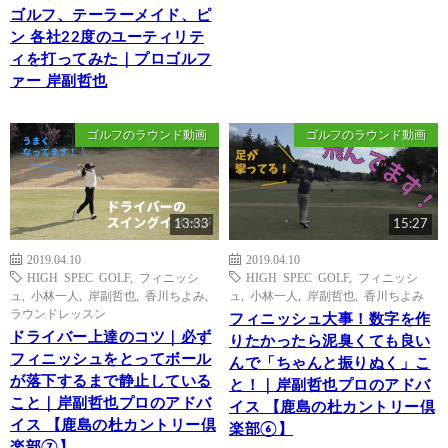
ゴルフ、テーラーメイド、ピ
ン 各社22度のユーティリテ
ィを打ってみた｜プロゴルフ
ァー 岸副哲也
ゴルフのラウンド動画
ゴルフのラウンド動画
13:33
15:27
2019.04.10
2019.04.10
HIGH SPEC GOLF
,
フィニッシ
HIGH SPEC GOLF
,
フィニッシ
ュ
,
小林一人
,
岸副哲也
,
香川ちよみ
,
ュ
,
小林一人
,
岸副哲也
,
香川ちよみ
ラウンドレッスン
フィニッシュ大事！数字を作
ドライバー上達のコツ｜必ず
りたかったら泥臭くても良い
フィニッシュをとってボール
んで「ちゃんと振りぬく」こ
が落下するまで静止している
と！｜岸副哲也プロのアドバ
こと｜岸副哲也プロのアドバ
イス 【鹿島の杜カントリー倶
イス 【鹿島の杜カントリー倶
楽部⑥】
楽部⑦】