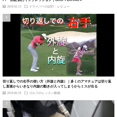
バー 比較 試打インプレッション｜GOLF PLAYING 4
2019.02.13
ドライバーの試打・レビュー
切り返しでの右手の使い方（外旋と内旋）｜多くのアマチュアは切り返
し直後からいきなり内旋の動きが入ってしまうからミスが出る
2018.06.19
ゴルフのレッスン動画