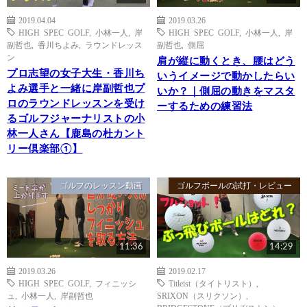
2019.04.04
2019.03.26
HIGH SPEC GOLF
,
小林一人
,
岸
HIGH SPEC GOLF
,
小林一人
,
岸
副哲也
,
香川ちよみ
,
ラウンドレッス
副哲也
,
側屈
ン
肩が縦に動くとき、腰はどう
プロ志望の女子大生・香川ち
いうイメージで動かしたらい
よみ選手と一緒に岸副哲也プ
いか？｜側屈の動きをマスタ
ロのラウンドレッスンを受け
ーするための練習法
るゴルフジャーナリストの小
林一人さん【鹿島の杜カント
リー倶楽部①】
ゴルフのレッスン動画
ゴルフボールの試打・レビュー
11:36
14:29
2019.03.26
2019.02.17
HIGH SPEC GOLF
,
フィニッシ
Titleist（タイトリスト）
,
ュ
,
小林一人
,
岸副哲也
SRIXON（スリクソン）
,