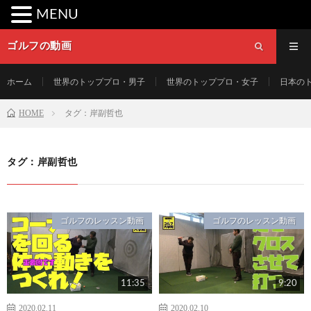
MENU
ゴルフの動画
ホーム
世界のトッププロ・男子
世界のトッププロ・女子
日本の
HOME
タグ：岸副哲也
タグ：岸副哲也
ゴルフのレッスン動画
ゴルフのレッスン動画
11:35
9:20
2020.02.11
2020.02.10