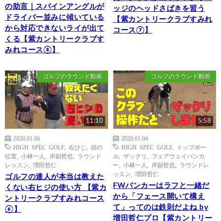
の助言｜スパインアングルが
ッジのヘッドさばきを習う
ドライバー並みに傾いている
【紫カントリークラブすみれ
から対応できないライが出て
コース⑦】
くる【紫カントリークラブす
みれコース⑧】
ゴルフのラウンド動画
ゴルフのラウンド動画
11:10
5:58
2020.01.06
2020.01.04
HIGH SPEC GOLF
,
右ひじ
,
頭の
HIGH SPEC GOLF
,
トップボー
位置
,
小林一人
,
岸副哲也
,
ラウンド
ル
,
ザックリ
,
フェアウェイバンカ
レッスン
,
増田哲仁
ー
,
小林一人
,
岸副哲也
,
ラウンドレ
ッスン
,
増田哲仁
ゴルフの達人が本当は教えた
FWバンカーはラフと一緒だ
くない右ヒジの使い方 【紫カ
から「フェース開いて構え
ントリークラブすみれコース
て」ってのは鉄則だよね by
⑥】
増田哲仁プロ【紫カントリー