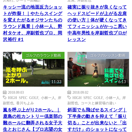
沢裕行
,
レーザー距離計
左肩
,
岸副哲也
キッシー流の地面反力ショッ
確実に振り抜きが良くなって
トが炸裂！｜やたらスイング
ヘッドスピードが上がる左肩
を変えたがるオジサンたちの
の使い方｜体が硬くなってき
ラウンド風景｜小林一人、野
てフィニッシュがかっこ悪い
村タケオ、岸副哲也プロ、岡
中高年男性を岸副哲也プロが
沢裕行 #1
レッスン
ゴルフのラウンド動画
ゴルフのレッスン動画
11:33
6:13
2018.09.03
2018.09.02
HIGH SPEC GOLF
,
小林一人
,
岸
HIGH SPEC GOLF
,
小林一人
,
岸
副哲也
,
香川ちよみ
副哲也
,
コースと練習場の違い
嵐を呼ぶ上がり2ホール。｜
斜面でも飛ばせるスイング｜
鹿島の杜カントリー倶楽部の
下半身の動きを抑えて「振り
難ホールに翻弄される女子大
切る」ことが出来ないと「出
生とおじさん【プロ志望の女
すだけ」のショットになって