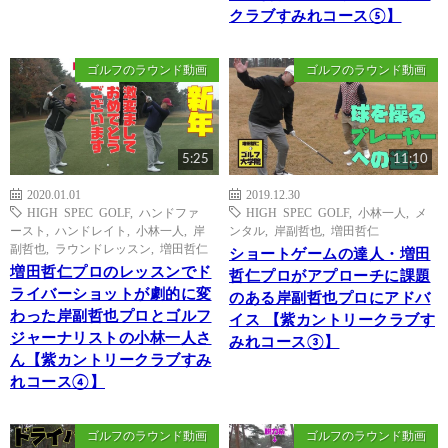
クラブすみれコース⑤】
ゴルフのラウンド動画
ゴルフのラウンド動画
5:25
11:10
2020.01.01
2019.12.30
HIGH SPEC GOLF
,
ハンドファ
HIGH SPEC GOLF
,
小林一人
,
メ
ースト
,
ハンドレイト
,
小林一人
,
岸
ンタル
,
岸副哲也
,
増田哲仁
副哲也
,
ラウンドレッスン
,
増田哲仁
ショートゲームの達人・増田
増田哲仁プロのレッスンでド
哲仁プロがアプローチに課題
ライバーショットが劇的に変
のある岸副哲也プロにアドバ
わった岸副哲也プロとゴルフ
イス 【紫カントリークラブす
ジャーナリストの小林一人さ
みれコース③】
ん【紫カントリークラブすみ
れコース④】
ゴルフのラウンド動画
ゴルフのラウンド動画