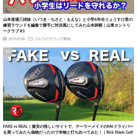
山本道場三姉妹（いつき・ちさと・もえな）と小学6年生りょうすけ君の
練習ラウンドを編集で勝手に対決風にしてみた山本師範｜山東カントリ
ークラブ #3
2019.03.06
ゴルフのラウンド動画
FAKE vs REAL｜激安の怪しいサイトで、テーラーメイドのM6ドライバー
を買ってみたら偽物だったので本物と打ち比べてみた！｜Rick Shiels Golf