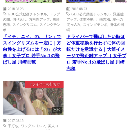
2018.08.28
2018.08.23
GDO公式動画チャンネル
,
トップ
GDO公式動画チャンネル
,
飛距離
の間
,
切り返し
,
方向性アップ
,
川崎
アップ
,
体重移動
,
川崎志穂
,
左への
志穂
,
スイングリズム
,
スイングテン
突っ込み
,
スイングテンポ
,
身体の回
ポ
転
「イチ、ニイ、の、サン」で
ドライバーで飛ばしたい時ほ
スイングリズムを一定に｜方
ど体重移動を行わずに体の回
向性を上げるには「の」が大
転だけを意識する｜大筒イメ
事｜女子プロ 若手No.1の飛
ージで飛距離アップ ｜女子プ
ばし屋 川崎志穂
ロ 若手No.1の飛ばし屋 川崎
志穂
ドライバーの打ち方
2:39
2017.08.15
手打ち
,
ワッグルゴルフ
,
美人コ