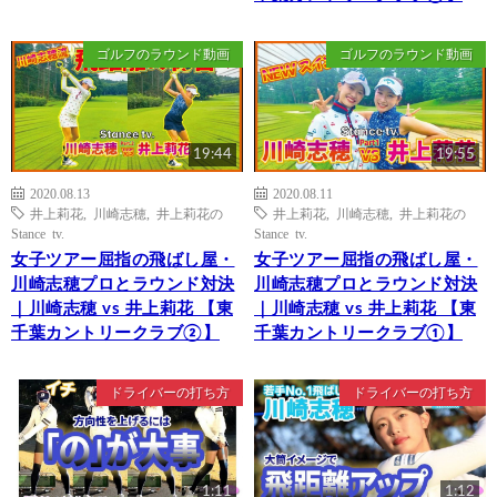
ゴルフのラウンド動画
ゴルフのラウンド動画
19:44
19:55
2020.08.13
2020.08.11
井上莉花
,
川崎志穂
,
井上莉花の
井上莉花
,
川崎志穂
,
井上莉花の
Stance tv.
Stance tv.
女子ツアー屈指の飛ばし屋・
女子ツアー屈指の飛ばし屋・
川崎志穂プロとラウンド対決
川崎志穂プロとラウンド対決
｜川崎志穂 vs 井上莉花 【東
｜川崎志穂 vs 井上莉花 【東
千葉カントリークラブ②】
千葉カントリークラブ①】
ドライバーの打ち方
ドライバーの打ち方
1:11
1:12