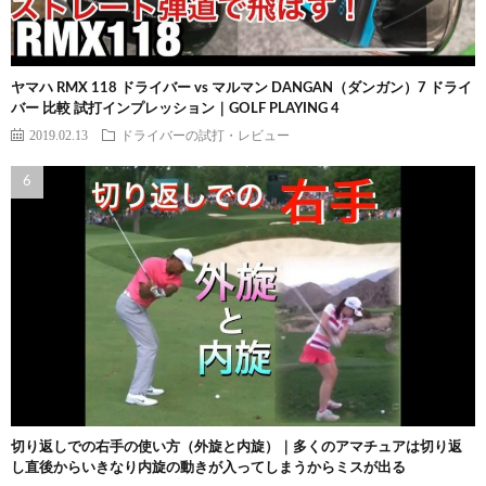
ヤマハ RMX 118 ドライバー vs マルマン DANGAN（ダンガン）7 ドライ
バー 比較 試打インプレッション｜GOLF PLAYING 4
2019.02.13
ドライバーの試打・レビュー
切り返しでの右手の使い方（外旋と内旋）｜多くのアマチュアは切り返
し直後からいきなり内旋の動きが入ってしまうからミスが出る