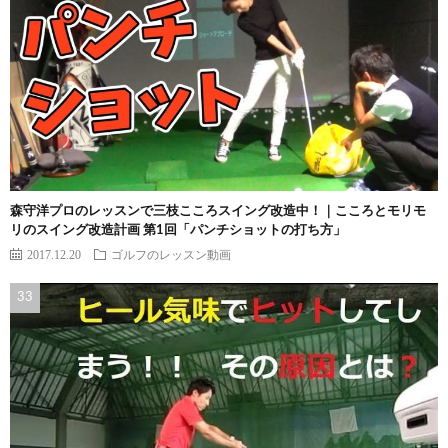
森守洋プロのレッスンで三枝こころスイング改造中！｜こころとモリモ
リのスイング改造計画 第1回「パンチショットの打ち方」
2017.12.20
ゴルフのレッスン動画