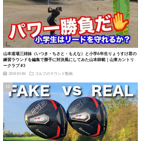
山本道場三姉妹（いつき・ちさと・もえな）と小学6年生りょうすけ君の
練習ラウンドを編集で勝手に対決風にしてみた山本師範｜山東カントリ
ークラブ #3
2019.03.06
ゴルフのラウンド動画