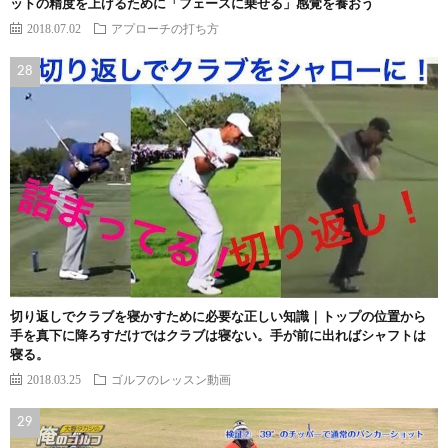
ットの精度を上げるために「フェースに乗せる」感覚を養おう
2018.07.02
アプローチの打ち方
切り返しでクラブを寝かすために必要な正しい知識｜トップの位置から
手を真下に降ろすだけではクラブは寝ない。手が前に出ればシャフトは
寝る。
2018.03.25
ゴルフのレッスン動画