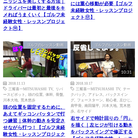
ニッシュを美しくする方法｜
には重心移動が必要【ゴルフ
ドライバーは最初と最後をキ
未経験女性・レッスンプロジ
メればうまくいく【ゴルフ未
ェクト⑰】
経験女性・レッスンプロジェ
クト⑲】
ゴルフのレッスン動画
ゴルフのレッスン動画
9:12
10:31
2018.11.13
2018.10.17
三觜喜一MITSUHASHI TV
,
リバ
三觜喜一MITSUHASHI TV
,
テー
ースピボット
,
頭の位置
,
体幹
,
骨盤
,
クバック
,
アドレス
,
バックスイン
川本大地
,
荒木悠歩
グ
,
フェースターン
,
初心者
,
左ひじ
,
肩甲骨
,
南田陽平
,
川本大地
,
荒木悠
頭の位置を固定するために、
歩
,
右サイド
あえてギッコンバッタンで打
右サイドで時計回りの「円」
つ練習｜体幹の動きを安定さ
を描く｜左ヒジが引ける動き
せながら打つ！【ゴルフ未経
をバックスイングで修正する
験女性・レッスンプロジェク